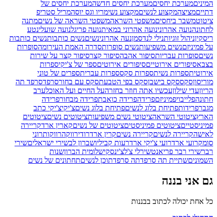
המינים
מערכת יחסים
מערכת יחסים חדשה
מערכת יחסים של
דתיים
מציצה
מקצוע לנשים
מקצוע נשי
מריו וגס יוסה
מריל סטריפ
ציטוט
משבר ביחסים
משפטי השראה
משפטי השראה של נשים
מתנה
לחתונה
נועה אהרוני
נועה אהרוני במאית
נועה פריגל
נועה שועלי
נטע
ריסקין
ניהול זוגיות
נילי לנדסמן
נעה אהרוני
נשים
נשים כותבות
נשים כותבות
על פמיניזם
נשים משפיעות
נשים סופרות
סדרה האמת העירומה
סופרות
נשים
סופרות עבריות
סיפור אהבה
סיפור קצר
סיפור קצר על שירות
בצבא
סיפורים אירוטיים
סיפורים אירוטים
ספר של צ'יקי
ספרות
אירוטית
ספרות נשית
ספרות סקס
ספרות עברית
ספרים של טוני
מוריסון
סקס
סקס בישבן
סקס בפי הטבעת
סקס עם בחור
סרפד
סרפד תה
הריון
עדי שילון
עכשיו אתה חוזר בחזרה
על החיים ועל האוכל
ערב
חתונה
פלייבוי
פמיניזם
פרידה
פרידה כואבת
פרידה מבחור
פרידה
מגבר
פרידות
פתיחת בלוג לנשים
פתיחת בלוג נשים
צ'יקי
צ'יקי כתב
הארץ
ציטוטי השראה
ציטוטי נשים משפיעות
ציטוטים נשים
ציטוטים
פמיניסטיים
ציטוטים פמיניסטים
ציטוטים של נשים
קארין ארד
קריירה
לאישה
קריירה לנשים
קריירה נשים
קרין ארד
רודי
רווקה
רווקות
רוני
סומק
רועי ארד
רועי צ'יקי ארד
רעות קביליו
שברון לב
שירי ישראלים
שירי
רבר
שירי רבר פריאנט
שירלי צ'לצ'ינסקי
שלומית הברון
שנות
השמונים
שתיית תה סרפד
תה סרפד
תוכן לנשים
תחתונים של נשים
גם אני בננה
כל אחת יכולה לכתוב בבננות