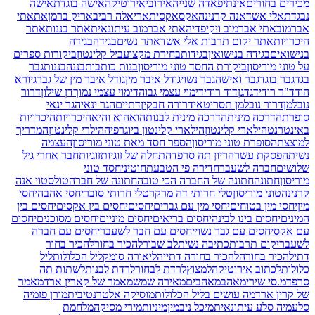
מכירים בחורים
אינתיפאדה שנייה
אירובי
אירוטיקה
אישה בוגדת
אישה
נבגדת
אלי אשד
אנה קרנינה
אקס
אקסית
אריאלה רביב
אריק ברמן
את
אתי
אברמוב
אתי אברמוב ויקיפדיה
אתי אברמוב עיתונאית
אתר בננות
אתר
היכרויות
אתר יקום תרבות אלי אשד
אתר נשים
בגידה
בגידה
בנישואים
בגידה בנישואין
בגידות
בחירת מקצוע
ביל קלינטון
ביקורות ספרים
על טוני מוריסון
ביקורת החסד טוני מוריסון
בנות כותבות
בננה
בננות
גבר
בגד
גבר בוגד
גבר ואישה
גבר נשוי
גודל איבר מין
גודל איבר מין של גבר
גיורא
הוד
ד"ר רודי
דגדגן
דוד רודי
דימוי עצמי גבוה
דימוי עצמי נמוך
דן שילון
דרור
נובלמן
דרור נובלמן תסריטאי
דרורה חבקין
דתיים
הגר ינאי
הגר ינאי
סופרת
הדרכה מינית
הדרכה מינית לבנות
הוא
הוא והיא
היכרויות
היכרויות
באינטרנט
הילארי קלינטון
הילארי קלינטון ביוגרפיה
הילרי קלינטון
המדריך
למוצצת
הסופרת טוני מוריסון
הספר חסד מאת טוני מוריסון
העצמה
נשית
הפסקת עשר
הריון תה סרפד
התחלה של זוגיות
זוגיות
חבר אחרי גיל
שלושים
חברה לשעבר
חדירה פי הטבעת
חוטיני
חסד טוני
מוריסון
חתונה
חתונה של החברה הכי טובה
חתונה של חברה
טולסטוי אנה
קרנינה
טוני מוריסון
טלי חרותי דה מרקר
טלי חרותי סובר
יחסי אהבה
יחסי
מין
יחסי מין בטוחים
יחסי מין עם גברים
יחסים
יחסים בין אקסים
יחסים בין
המינים
יחסים בינו לבינה
יחסים בריאים
יחסים מיניים
יחסים מסוכנים
יחסים
עם אקס
יחסים עם גבר נשוי
יחסים עם חבר לשעבר
יחסים עם חברה
לשעבר
יקום תרבות
כתיבה נשית
לב שבור
להכיר בחור
להכיר בחור
דתי
להכיר בחורה
להכיר בחורה דתייה
ליאורה סומק
ליל הכלולות
ליל
כלולות
לכתוב אירוטיקה
למצוץ
לרדת לבחור
לרדת לבנות
לשתות תה
סרפד
מ.סי שירי
מאהב
מאהבים
מאירה שמש
מאמר של קארין ארד
מאמר
של קרין ארד
מה עושים בליל הכלולות
מוסיקה אלטרנטיבית
מורן פז
מיה
סלע
מיה סלע עיתונאית
מיכל ניב
מין
מיניות
מירי מסיקה
מלחמת