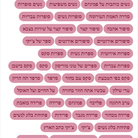
נשים כותבות על פמיניזם
נשים משפיעות
נשים סופרות
סדרה האמת העירומה
סופרות נשים
סופרות עבריות
סיפור אהבה
סיפור קצר
סיפור קצר על שירות בצבא
סיפורים אירוטיים
סיפורים אירוטים
ספר של צ'יקי
ספרות אירוטית
ספרות נשית
ספרות סקס
ספרות עברית
ספרים של טוני מוריסון
סקס
סקס בישבן
סקס בפי הטבעת
סקס עם בחור
סרפד
סרפד תה הריון
עדי שילון
עכשיו אתה חוזר בחזרה
על החיים ועל האוכל
ערב חתונה
פלייבוי
פמיניזם
פרידה
פרידה כואבת
פרידה מבחור
פרידה מגבר
פרידות
פתיחת בלוג לנשים
פתיחת בלוג נשים
צ'יקי
צ'יקי כתב הארץ