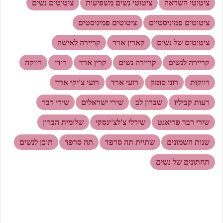
ציטוטי השראה
ציטוטי נשים משפיעות
ציטוטים נשים
ציטוטים פמיניסטיים
ציטוטים פמיניסטים
ציטוטים של נשים
קארין ארד
קריירה לאישה
קריירה לנשים
קריירה נשים
קרין ארד
רודי
רווקה
רווקות
רוני סומק
רועי ארד
רועי צ'יקי ארד
רעות קביליו
שברון לב
שירי ישראלים
שירי רבר
שירי רבר פריאנט
שירלי צ'לצ'ינסקי
שלומית הברון
שנות השמונים
שתיית תה סרפד
תה סרפד
תוכן לנשים
תחתונים של נשים