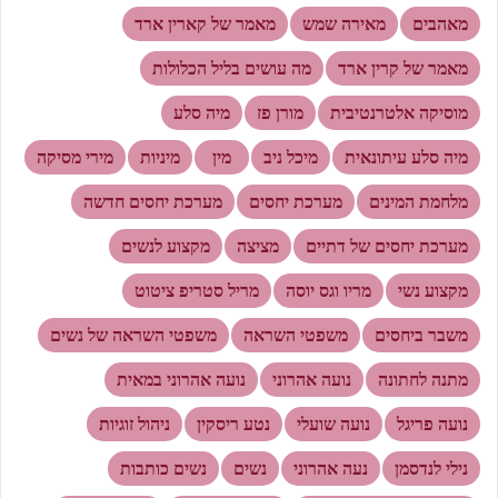
מאהבים
מאירה שמש
מאמר של קארין ארד
מאמר של קרין ארד
מה עושים בליל הכלולות
מוסיקה אלטרנטיבית
מורן פז
מיה סלע
מיה סלע עיתונאית
מיכל ניב
מין
מיניות
מירי מסיקה
מלחמת המינים
מערכת יחסים
מערכת יחסים חדשה
מערכת יחסים של דתיים
מציצה
מקצוע לנשים
מקצוע נשי
מריו וגס יוסה
מריל סטריפ ציטוט
משבר ביחסים
משפטי השראה
משפטי השראה של נשים
מתנה לחתונה
נועה אהרוני
נועה אהרוני במאית
נועה פריגל
נועה שועלי
נטע ריסקין
ניהול זוגיות
נילי לנדסמן
נעה אהרוני
נשים
נשים כותבות