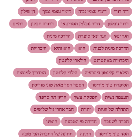
דוד רודי
דימוי עצמי גבוה
דימוי עצמי נמוך
דן שילון
דרור נובלמן
דרור נובלמן תסריטאי
דרורה חבקין
דתיים
הגר ינאי
הגר ינאי סופרת
הדרכה מינית
הדרכה מינית לבנות
הוא
הוא והיא
היכרויות
היכרויות באינטרנט
הילארי קלינטון
הילארי קלינטון ביוגרפיה
הילרי קלינטון
המדריך למוצצת
הסופרת טוני מוריסון
הספר חסד מאת טוני מוריסון
העצמה נשית
הפסקת עשר
הריון תה סרפד
התחלה של זוגיות
זוגיות
חבר אחרי גיל שלושים
חברה לשעבר
חדירה פי הטבעת
חוטיני
חסד טוני מוריסון
חתונה
חתונה של החברה הכי טובה