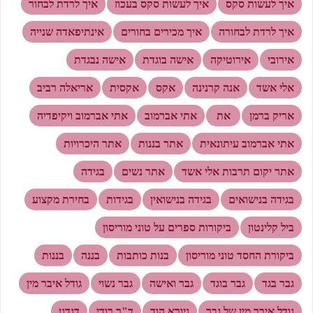
איך לעשות סקס
איך לעשות סקס בעכוז
איך לרדת לבחור
איך לרדת לבחורה
איך מכירים בחורים
אינתיפאדה שנייה
אירובי
אירוטיקה
אישה בוגדת
אישה נבגדת
אלי אשד
אנה קרנינה
אקס
אקסית
אריאלה רביב
אריק ברמן
את
אתי אברמוב
אתי אברמוב ויקיפדיה
אתי אברמוב עיתונאית
אתר בננות
אתר היכרויות
אתר יקום תרבות אלי אשד
אתר נשים
בגידה
בגידה בנישואים
בגידה בנישואין
בגידות
בחירת מקצוע
ביל קלינטון
ביקורות ספרים על טוני מוריסון
ביקורת החסד טוני מוריסון
בנות כותבות
בננה
בננות
גבר בגד
גבר בוגד
גבר ואישה
גבר נשוי
גודל איבר מין
גודל איבר מין של גבר
גיורא הוד
ד"ר רודי
דגדגן