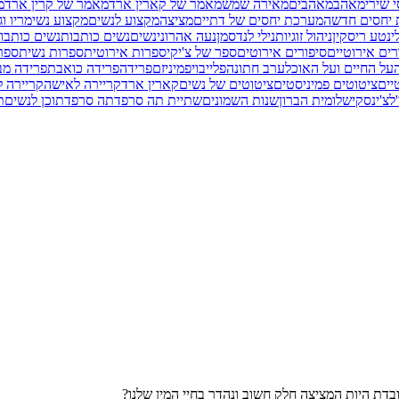
י שירי
מאהב
מאהבים
מאירה שמש
מאמר של קארין ארד
מאמר של קרין ארד
מ
יחסים חדשה
מערכת יחסים של דתיים
מציצה
מקצוע לנשים
מקצוע נשי
מריו וג
י
נטע ריסקין
ניהול זוגיות
נילי לנדסמן
נעה אהרוני
נשים
נשים כותבות
נשים כותבות
רים אירוטיים
סיפורים אירוטים
ספר של צ'יקי
ספרות אירוטית
ספרות נשית
ספר
על החיים ועל האוכל
ערב חתונה
פלייבוי
פמיניזם
פרידה
פרידה כואבת
פרידה מב
יים
ציטוטים פמיניסטים
ציטוטים של נשים
קארין ארד
קריירה לאישה
קריירה ל
לצ'ינסקי
שלומית הברון
שנות השמונים
שתיית תה סרפד
תה סרפד
תוכן לנשים
ת
ובדת היות המציצה חלק חשוב ונהדר בחיי המין שלנו?