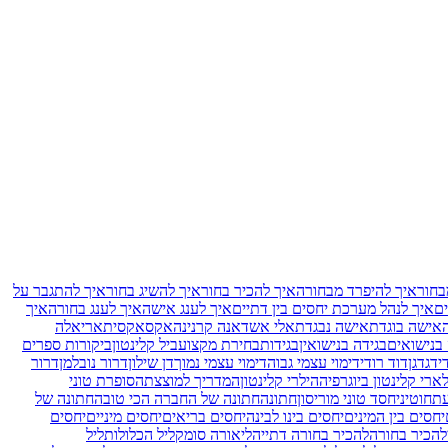
בחור
איך להיפרד מבחורה
איך להכיר בחור
איך להשיג בחור
איך להתגבר על
ם
איך לנהל מערכת יחסים בין דתיים
איך לענג אישה
איך לענג בחורה
איך
אישה בוגדת
אישה נבגדת
אלי אשד
אנה קרנינה
אקס
אקסית
אריאלה
 בנישואים
בגידה בנישואין
בגידות
בחירת מקצוע
ביל קלינטון
ביקורות ספרים
י
דגדגן
דוד רודי
דימוי עצמי גבוה
דימוי עצמי נמוך
דן שילון
דרור נובלמן
דרור
ארי קלינטון ביוגרפיה
הילרי קלינטון
המדריך למוצצת
הסופרת טוני
עת
חוטיני
חסד טוני מוריסון
חתונה
חתונה של החברה הכי טובה
חתונה של
יחסים בין המינים
יחסים בינו לבינה
יחסים בריאים
יחסים מיניים
יחסים
להכיר בחורה
להכיר בחורה דתייה
ליאורה סומק
ליל הכלולות
ליל