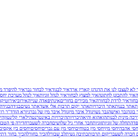
 לא לעצבן לנו את הדגדגן קארין ארד
איך לבגוד
איך לבחור גבר
איך להיפרד מ
ה
איך להתכונן לחתונה
איך למצוץ לבחור
איך לנהל זוגיות
איך לנהל מערכת יחסי
בחור
איך לרדת לבחורה
איך מכירים בחורים
אינתיפאדה שנייה
אירובי
אירוטיקה
ת
אתר בננות
אתר היכרויות
אתר יקום תרבות אלי אשד
אתר נשים
בגידה
בגידה
 בוגד
גבר ואישה
גבר נשוי
גודל איבר מין
גודל איבר מין של גבר
גיורא הוד
ד"ר רוד
כה מינית לבנות
הוא
הוא והיא
היכרויות
היכרויות באינטרנט
הילארי קלינטון
היל
פד
התחלה של זוגיות
זוגיות
חבר אחרי גיל שלושים
חברה לשעבר
חדירה פי הטב
חסי אהבה
יחסי מין
יחסי מין בטוחים
יחסי מין עם גברים
יחסים
יחסים בין אקסים
ם חברה לשעבר
יקום תרבות
כתיבה נשית
לב שבור
להכיר בחור
להכיר בחור דתי