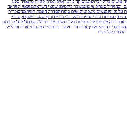
ה עושים בליל הכלולות
מוסיקה אלטרנטיבית
מורן פז
מיה סלע
מיה סלע
ס יוסה
מריל סטריפ ציטוט
משבר ביחסים
משפטי השראה
משפטי השראה
 על פמיניזם
נשים משפיעות
נשים סופרות
סדרה האמת העירומה
סופרות
ות סקס
ספרות עברית
ספרים של טוני מוריסון
סקס
סקס בישבן
סקס בפי
חור
פרידה מגבר
פרידות
פתיחת בלוג לנשים
פתיחת בלוג נשים
צ'יקי
צ'יקי כתב
נשים
קריירה נשים
קרין ארד
רודי
רווקה
רווקות
רוני סומק
רועי ארד
רועי צ'יקי
חתונים של נשים