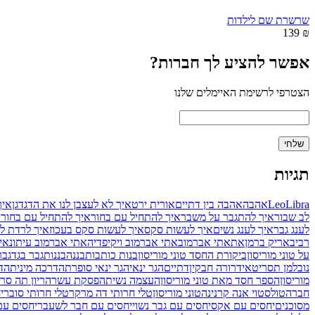
שרשרת שם לילדות
₪ 139
אפשר להציע לך חברות?
הצטרפי לרשימת האיימלים שלנו
תגיות
Libra
Leo
אהבה
אהבה בין דתיים
אורית ירט
איך לא לעצבן לנו את הדגדגן
איך
לב שבור
איך להתגבר על משבר
איך להתחיל עם בחור
איך להתחיל עם בחור
לענג גבר
איך לענג נשים
איך לעשות סקס
איך לעשות סקס בעכוז
איך לרדת ל
רביב
אריק ברמן
את
אתי אברמוב
אתי אברמוב ויקיפדיה
אתי אברמוב עיתונאי
על טוני מוריסון
ביקורת החסד טוני מוריסון
בנות כותבות
בננה
בננות
גבר בגד
גבר
נובלמן תסריטאי
דרורה חבקין
דתיים
הגר ינאי
הגר ינאי סופרת
הדרכה מינית
הדר
מוריסון
הספר חסד מאת טוני מוריסון
העצמה נשית
הפסקת עשר
הריון תה סר
חברה
טולסטוי אנה קרנינה
טוני מוריסון
טלי חרותי דה מרקר
טלי חרותי סובר
י
מסוכנים
יחסים עם אקס
יחסים עם גבר נשוי
יחסים עם חבר לשעבר
יחסים ע