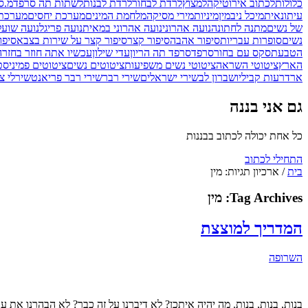
כלולות
לכתוב אירוטיקה
למצוץ
לרדת לבחור
לרדת לבנות
לשתות תה סרפד
מ.ס
עיתונאית
מיכל ניב
מין
מיניות
מירי מסיקה
מלחמת המינים
מערכת יחסים
מערכת 
של נשים
מתנה לחתונה
נועה אהרוני
נועה אהרוני במאית
נועה פריגל
נועה שועל
נשים
סופרות עבריות
סיפור אהבה
סיפור קצר
סיפור קצר על שירות בצבא
סיפו
הטבעת
סקס עם בחור
סרפד
סרפד תה הריון
עדי שילון
עכשיו אתה חוזר בחזרה
הארץ
ציטוטי השראה
ציטוטי נשים משפיעות
ציטוטים נשים
ציטוטים פמיניסט
ארד
רעות קביליו
שברון לב
שירי ישראלים
שירי רבר
שירי רבר פריאנט
שירלי צ'
גם אני בננה
כל אחת יכולה לכתוב בבננות
התחילי לכתוב
בית
/
ארכיון תגיות: מין
Tag Archives:
מין
המדריך למוצצת
השרופה
בנות, בנות, בנות. מה יהיה איתכן? לא דיברנו על זה כבר? לא הבהרנו את ע