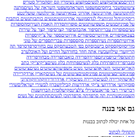
דתיים
מציצה
מקצוע לנשים
מקצוע נשי
מריו וגס יוסה
מריל סטריפ
ציטוט
משבר ביחסים
משפטי השראה
משפטי השראה של נשים
מתנה
לחתונה
נועה אהרוני
נועה אהרוני במאית
נועה פריגל
נועה שועלי
נטע
ריסקין
ניהול זוגיות
נילי לנדסמן
נעה אהרוני
נשים
נשים כותבות
נשים כותבות
על פמיניזם
נשים משפיעות
נשים סופרות
סדרה האמת העירומה
סופרות
נשים
סופרות עבריות
סיפור אהבה
סיפור קצר
סיפור קצר על שירות
בצבא
סיפורים אירוטיים
סיפורים אירוטים
ספר של צ'יקי
ספרות
אירוטית
ספרות נשית
ספרות סקס
ספרות עברית
ספרים של טוני
מוריסון
סקס
סקס בישבן
סקס בפי הטבעת
סקס עם בחור
סרפד
סרפד תה
הריון
עדי שילון
עכשיו אתה חוזר בחזרה
על החיים ועל האוכל
ערב
חתונה
פלייבוי
פמיניזם
פרידה
פרידה כואבת
פרידה מבחור
פרידה
מגבר
פרידות
פתיחת בלוג לנשים
פתיחת בלוג נשים
צ'יקי
צ'יקי כתב
הארץ
ציטוטי השראה
ציטוטי נשים משפיעות
ציטוטים נשים
ציטוטים
פמיניסטיים
ציטוטים פמיניסטים
ציטוטים של נשים
קארין ארד
קריירה
לאישה
קריירה לנשים
קריירה נשים
קרין ארד
רודי
רווקה
רווקות
רוני
סומק
רועי ארד
רועי צ'יקי ארד
רעות קביליו
שברון לב
שירי ישראלים
שירי
רבר
שירי רבר פריאנט
שירלי צ'לצ'ינסקי
שלומית הברון
שנות
השמונים
שתיית תה סרפד
תה סרפד
תוכן לנשים
תחתונים של נשים
גם אני בננה
כל אחת יכולה לכתוב בבננות
התחילי לכתוב