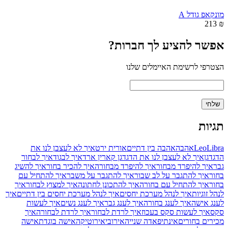
מונקאפ גודל A
₪ 213
אפשר להציע לך חברות?
הצטרפי לרשימת האיימלים שלנו
תגיות
Libra
Leo
אהבה
אהבה בין דתיים
אורית ירט
איך לא לעצבן לנו את
הדגדגן
איך לא לעצבן לנו את הדגדגן קארין ארד
איך לבגוד
איך לבחור
גבר
איך להיפרד מבחור
איך להיפרד מבחורה
איך להכיר בחור
איך להשיג
בחור
איך להתגבר על לב שבור
איך להתגבר על משבר
איך להתחיל עם
בחור
איך להתחיל עם בחורה
איך להתכונן לחתונה
איך למצוץ לבחור
איך
לנהל זוגיות
איך לנהל מערכת יחסים
איך לנהל מערכת יחסים בין דתיים
איך
לענג אישה
איך לענג בחורה
איך לענג גבר
איך לענג נשים
איך לעשות
סקס
איך לעשות סקס בעכוז
איך לרדת לבחור
איך לרדת לבחורה
איך
מכירים בחורים
אינתיפאדה שנייה
אירובי
אירוטיקה
אישה בוגדת
אישה