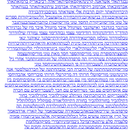
נבגדת
אלי אשד
אנה קרנינה
אקס
אקסית
אריאלה רביב
אריק ברמן
את
אתי
אברמוב
אתי אברמוב ויקיפדיה
אתי אברמוב עיתונאית
אתר בננות
אתר
היכרויות
אתר יקום תרבות אלי אשד
אתר נשים
בגידה
בגידה
בנישואים
בגידה בנישואין
בגידות
בחירת מקצוע
ביל קלינטון
ביקורות ספרים
על טוני מוריסון
ביקורת החסד טוני מוריסון
בנות כותבות
בננה
בננות
גבר
בגד
גבר בוגד
גבר ואישה
גבר נשוי
גודל איבר מין
גודל איבר מין של גבר
גיורא
הוד
ד"ר רודי
דגדגן
דוד רודי
דימוי עצמי גבוה
דימוי עצמי נמוך
דן שילון
דרור
נובלמן
דרור נובלמן תסריטאי
דרורה חבקין
דתיים
הגר ינאי
הגר ינאי
סופרת
הדרכה מינית
הדרכה מינית לבנות
הוא
הוא והיא
היכרויות
היכרויות
באינטרנט
הילארי קלינטון
הילארי קלינטון ביוגרפיה
הילרי קלינטון
המדריך
למוצצת
הסופרת טוני מוריסון
הספר חסד מאת טוני מוריסון
העצמה
נשית
הפסקת עשר
הריון תה סרפד
התחלה של זוגיות
זוגיות
חבר אחרי גיל
שלושים
חברה לשעבר
חדירה פי הטבעת
חוטיני
חסד טוני
מוריסון
חתונה
חתונה של החברה הכי טובה
חתונה של חברה
טולסטוי אנה
קרנינה
טוני מוריסון
טלי חרותי דה מרקר
טלי חרותי סובר
יחסי אהבה
יחסי
מין
יחסי מין בטוחים
יחסי מין עם גברים
יחסים
יחסים בין אקסים
יחסים בין
המינים
יחסים בינו לבינה
יחסים בריאים
יחסים מיניים
יחסים מסוכנים
יחסים
עם אקס
יחסים עם גבר נשוי
יחסים עם חבר לשעבר
יחסים עם חברה
לשעבר
יקום תרבות
כתיבה נשית
לב שבור
להכיר בחור
להכיר בחור
דתי
להכיר בחורה
להכיר בחורה דתייה
ליאורה סומק
ליל הכלולות
ליל
כלולות
לכתוב אירוטיקה
למצוץ
לרדת לבחור
לרדת לבנות
לשתות תה
סרפד
מ.סי שירי
מאהב
מאהבים
מאירה שמש
מאמר של קארין ארד
מאמר
של קרין ארד
מה עושים בליל הכלולות
מוסיקה אלטרנטיבית
מורן פז
מיה
סלע
מיה סלע עיתונאית
מיכל ניב
מין
מיניות
מירי מסיקה
מלחמת
המינים
מערכת יחסים
מערכת יחסים חדשה
מערכת יחסים של