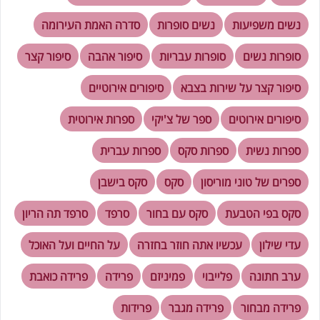
נשים משפיעות
נשים סופרות
סדרה האמת העירומה
סופרות נשים
סופרות עבריות
סיפור אהבה
סיפור קצר
סיפור קצר על שירות בצבא
סיפורים אירוטיים
סיפורים אירוטים
ספר של צ'יקי
ספרות אירוטית
ספרות נשית
ספרות סקס
ספרות עברית
ספרים של טוני מוריסון
סקס
סקס בישבן
סקס בפי הטבעת
סקס עם בחור
סרפד
סרפד תה הריון
עדי שילון
עכשיו אתה חוזר בחזרה
על החיים ועל האוכל
ערב חתונה
פלייבוי
פמיניזם
פרידה
פרידה כואבת
פרידה מבחור
פרידה מגבר
פרידות