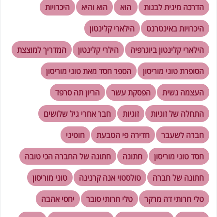
הדרכה מינית לבנות
הוא
הוא והיא
היכרויות
היכרויות באינטרנט
הילארי קלינטון
הילארי קלינטון ביוגרפיה
הילרי קלינטון
המדריך למוצצת
הסופרת טוני מוריסון
הספר חסד מאת טוני מוריסון
העצמה נשית
הפסקת עשר
הריון תה סרפד
התחלה של זוגיות
זוגיות
חבר אחרי גיל שלושים
חברה לשעבר
חדירה פי הטבעת
חוטיני
חסד טוני מוריסון
חתונה
חתונה של החברה הכי טובה
חתונה של חברה
טולסטוי אנה קרנינה
טוני מוריסון
טלי חרותי דה מרקר
טלי חרותי סובר
יחסי אהבה