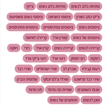
פתיחת בלוג לנשים
פתיחת בלוג נשים
צ'יקי
צ'יקי כתב הארץ
ציטוטי השראה
ציטוטי נשים משפיעות
ציטוטים נשים
ציטוטים פמיניסטיים
ציטוטים פמיניסטים
ציטוטים של נשים
קארין ארד
קריירה לאישה
קריירה לנשים
קריירה נשים
קרין ארד
רודי
רווקה
רווקות
רוני סומק
רועי ארד
רועי צ'יקי ארד
רעות קביליו
שברון לב
שירי ישראלים
שירי רבר
שירי רבר פריאנט
שירלי צ'לצ'ינסקי
שלומית הברון
שנות השמונים
שתיית תה סרפד
תה סרפד
תוכן לנשים
תחתונים של נשים