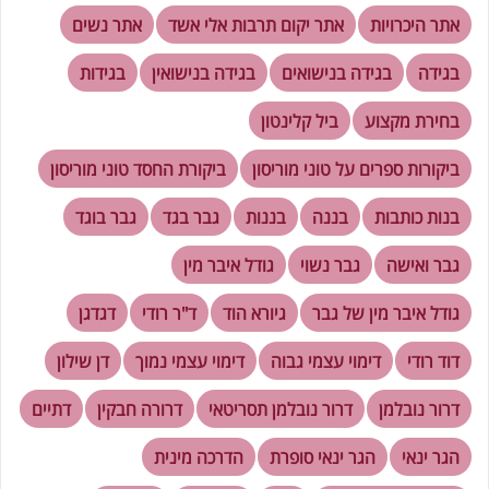
אתר היכרויות
אתר יקום תרבות אלי אשד
אתר נשים
בגידה
בגידה בנישואים
בגידה בנישואין
בגידות
בחירת מקצוע
ביל קלינטון
ביקורות ספרים על טוני מוריסון
ביקורת החסד טוני מוריסון
בנות כותבות
בננה
בננות
גבר בגד
גבר בוגד
גבר ואישה
גבר נשוי
גודל איבר מין
גודל איבר מין של גבר
גיורא הוד
ד"ר רודי
דגדגן
דוד רודי
דימוי עצמי גבוה
דימוי עצמי נמוך
דן שילון
דרור נובלמן
דרור נובלמן תסריטאי
דרורה חבקין
דתיים
הגר ינאי
הגר ינאי סופרת
הדרכה מינית