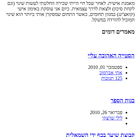
מאמנת אישית. לאחר שכל חיי הייתי שכירה החלטתי לעשות שינוי (וגם
לקחת סיכון) ולצאת לדרך עצמאית. כיום אני עוסקת באימון אישי
(קואצ'ינג) במגוון תחומים, כאשר התחום שמסקרן אותי ביותר הוא שינוי
המוביל להורדה במשקל.
מאמרים דומים
הסטייה האהובה עליי
ספטמבר 01, 2010
אתי אברמוב
125 תגובות
בנות הספר
פברואר 26, 2010
לילי שרצקי
קבוצת שיער בכף ידי השמאלית