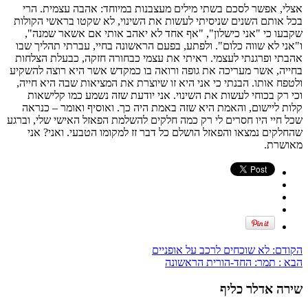
אצלי, אפשר לסכם בשתי מילים מעצבנות במיוחד: אהבה עצמית. הרי
בכל אותם השנים שניסיתי לעשות את השינוי, לא שקטו בראשי הקולות
שקבעו כי "אני כישלון", "אף אחד לא יאהב אותי אם אשאר שמנה",
ו"אני לא שווה כלום". ולפתע, בפעם הראשונה בחיי, עברתי תהליך שבו
אהבתי ופרגנתי לעצמי. ראיתי את עצמי כבחורה חזקה, כבעלת הצלחות
בחייה, אשר מעריכה את גופה ורואה בו כמקדש אשר היא רוצה להשקיע
ולטפח אותו. הבנתי כי אני היא זו שיוצרת את המציאות שבה היא חייה,
וכי רק בכוחי לעשות את השינוי. אני יודעת שזה נשמע כמו קלישאות
קלות ליישום, והאמת היא שזה באמת היה כך. ואוסיף ואומר – כנראה
שכל חיי היו חסרים לי רק כמה חלקים להשלמת הפאזל האישי שלי, וברגע
שהחלקים נמצאו והפאזל הושלם כל דבר זז למקומו הטבעי. ואני? אני
מאושרת.
הקודם:
לא שוכחים לרכב על אופניים
הבא :
תמר: החד-הורית הראשונה
שירה אדלר כליף