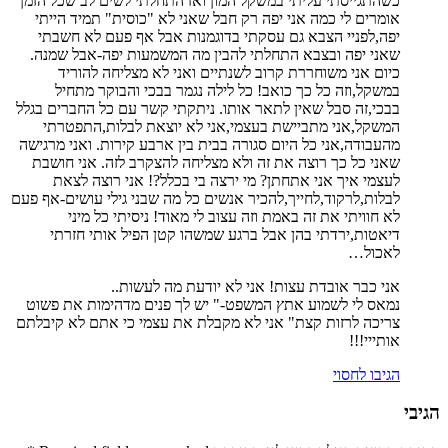
כשהתגייסתי עליתי במשקל המון ואז התחלתי לשים לב שכל הזמן
אומרים לי כמה אני יפה רק חבל שאני לא "כוסית" תמיד הייתי
יפה,לפניי הצבא גם עסקתי בדוגמנות אבל אף פעם לא חשבתי
שאני יפה ובצבא התחלתי להבין מה המשמעות יפה-אבל שמנה.
כיום אני משוחררת קרוב לשנתיים ואני לא מצליחה להוריד
במשקל,וזה כל כך כואב! כל לילה נגמר בבכי והבוקר מתחיל
בבכי,זה סבל שאין לתאר אותו. ניתקתי קשר עם כל החברים בגלל
המשקל,אני מתביישת בעצמי,אני לא יוצאת לבלות,התפטרתי
מהעבודה,אני כל היום סגורה בבית בין ארבע קירות. ואני מרגישה
שאני כל כך רוצה את זה ולא מצליחה להצקרב לזה. אני חושבת
לעצמי איך אני אתחתן? מי ירצה בי בכלל?! אני רוצה לצאת
לבלות,לרקוד,לחייך,להכיר אנשים כל מה שבני גילי עושים-אף פעם
לא חוויתי את זה באמת וזה עצוב לי מאוד! ניסיתי כל מיני
דיאטות,ירדתי בהן אבל ברגע שמשהו קטן הפיל אותי חזרתי
לאכול…
אני כבר אובדת עצות! אני לא יודעת מה לעשות..
נמאס לי לשמוע אתץ המשפט-" יש לך פנים מדהימות את פשוט
צריכה לרזות קצת" אני לא מקבלת את עצמי כי אתם לא קיבלתם
אותייי!!!
הגיבו לחסוי
הגיבי