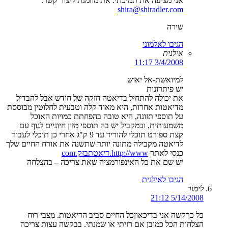
אני מציעה את תמיכתי. את מוזמנת ליצור קשר.
shira@shiradler.com
שירה
הגיבו לאלמוני
אילנית
3/4/2008 11:17
למיואשת-אל יאוש
יש פיתרונות
את יכולה להתחיל בדיאטה חזקה של חודש אבל להבדיל
מדיאטות אחרות, היא מאוד קלה וטבעית לחלוטין מבוססת
על תוספי תזונה, היא טובה בהפחתת כמויות האוכל
משמעותית, ובמקביל יש בה תוספי מזון חיוניים לגוף עם
קצת ספורט תוכלי להוריד עד 9 ק"ג אחרי כן תוכלי לעבור
לדיאטה מקבילה מתונה יותר שתשנה את אורח החיים שלך
כנסי לאתר
http://www.דיאטתבזק.com
יש שם את כל האינפורמציה שאת צריכה – בהצלחה
הגיבו לאילנית
לימור
5/14/2008 21:12
כל כךקשה אני בדיכאוןכל החיים סביב הדיאטות. מצבי רוח
הצלחות הכל כמובן אם רזיתי או שמנתי. בבקשה עצות צריכה