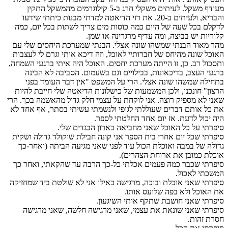
מעודף משקל. לעיתים משקלי חרג ב-5 קילוגרמים מהמשקל התקין
והבריא, ולעיתים ב-20. את רזי הדיאטה למדתי מבנות כיתתי שידעו
לדקלם בכל שעה של היום כמה כוסות מים צריך לשתות בכל יום, כמה
קלוריות יש בביצה, ומה עדיף מרגרינה או שמן.
מהר מאוד הבנתי שמשהו שונה אצלי. הבנתי שמערכת היחסים שלי עם
האוכל שונה מהיחס של חברותיי לאוכל, וזה דיכא אותי וגרם לי לעצבות
ותסכול רב. כן, זו הייתה מערכת יחסים. האוכל היה איתי ברגעי השמחה,
ברגעי העצב, בדיכאונות, בבילויים וגם בשעמום. הסביבה לא הבינה
בתחילה שמשהו שונה אצלי. הרי על המשפט "אין דבר העומד בפני
הרצון" חונכנו, ולכן המשמעות של כישלונות הדיאטה שלי חייבת להיות
שאני לא מספיק רוצה. אני לוקחת על עצמי חלק גדול מהאשמה בכך. הרי
את כל אותם דברים שעוללתי לגופי ולנשמתי עשיתי בסתר, אף אחד לא
היה יכול לדעת. אז יום אחד החלטתי לספר.
סיפרתי על כל האוכל שאני מחביאה בארון הבגדים שלי.
סיפרתי שכל יום אחרי בית הספר אני קונה חבילת שוקולד גדולה ושקית
גדולה של במבה ואוכלת הכול עוד לפני שאני מגיעה הביתה (ואחר-כך
אוכלת כמובן את ארוחת הצהרים).
סיפרתי שכבר כמה פעמים אכלתי כל-כך הרבה עד שהקאתי, ואחר כך
המשכתי לאכול.
סיפרתי שאני אוכלת ובוכה, מרגישה כאילו אני לא שולטת ביד שמחזיקה
את האוכל ולא בפה שלועס אותו.
סיפרתי שאני חושבת שתקף אותי השיגעון.
סיפרתי שאני שונאת את עצמי, שאני מרגישה חלשה, שאני מרגישה
חסרת זהות.