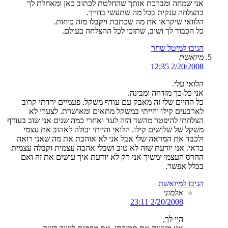
אני שמחה ומברכת אותך שהחלטת לכתוב כאן ומאחלת לך
בהצלחה ענקית בכל מה שתעשי בחייך.
הלוואי שיקראו את מה שכתבת ויקבלו מזה כוחות.
כל הכבוד לך ושוב, שתזכי לכל ההצלחה בעולם.
הגיבו למיטל שחר
מיואשת
2/20/2008 12:35
הלואי עלי.
אני כל-כך מזדהה ומבינה.
כל החיים שלי זה מאבק עם עודף משקל. פעמיים ירדתי קרוב
לארבעים קילו והייתי במשקל מתאים ומאושרת. לצערי לא
הצלחתי להיפטר מהשד הזה לעד ואחרי כמה שנים אני שוב בעודף
משקל של שלושים קילו. הלואי והייתי יכולה לאהוב את עצמי
ולכבד את המראה שלי אבל אני לא אוהבת את מה שאני רואה
בראי. אני יודעת שזה לא טוב ושבלי אהבה עצמית וקבלה עצמית
ההרס העצמי ימשיך אני רק לא יודעת איך עושים את זה ואם
בכלל אפשר.
הגיבו למיואשת
אלמוני
2/20/2008 23:11
היי לך,