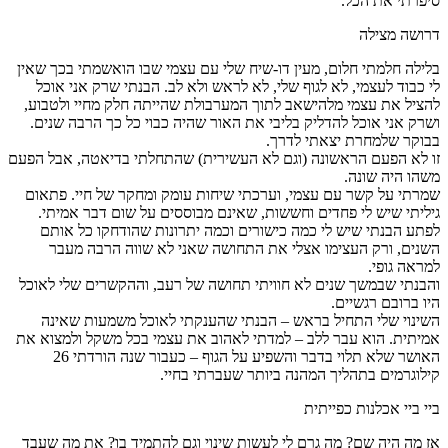
סיפרתי את הכל.
דרושה מצילה
בלילה חלמתי חלום, מעין דו-שיח שלי עם עצמי שבו הואשמתי בכך שאין
לי כבוד לעצמי, לא לגוף שלי, לא לראש ולא לב. הבנתי שרק אני אוכל
להציל את עצמי מלהישאב לתוך המערבולת שהייתה חלק מחיי ולטבוע,
ושרק אני אוכל להדליק בליבי את האור שהיה כבוי כל כך הרבה שנים.
בבוקר שלמחרת יצאתי לדרך.
זו לא הפעם הראשונה (וגם לא העשירית) שהתחלתי בדיאטה, אבל הפעם
משהו היה שונה.
שמרתי על קשר עם עצמי, וערכתי שיחות עומק ומחקר של חיי. פתאום
גיליתי שיש לי פחדים וחששות, שאינם מבוססים על שום דבר אמיתי.
לפתע הבנתי שיש לי כמה כישורים וכמה יתרונות שהודחקו כל אותם
השנים, ורק העצימו אצלי את התחושה שאני לא שווה הרבה מעבר
למראה גופי.
והבנתי שבמשך שנים לא חוויתי תחושה של רעב, וההקשרים שלי לאוכל
היו ברובם רגשיים.
השינוי שלי התחיל בראש – הבנתי שהענקתי לאוכל משמעות שאינה
אמיתית. הוא עבר ללב – למדתי לאהוב את עצמי בכל משקל ולמצוא את
האושר שלא תלוי בדבר והשפיע על הגוף – כעבור שנה הורדתי 26
קילוגרמים בתהליך המהנה ביותר שעברתי בחיי.
ביי ביי אכלנות כפייתית
אז מה היה שם? מה גרם לי לעשות שינוי וגם להתמיד בו? את מה שעבד