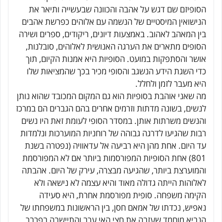
הסופיזם שם דגש על אהבה והכוונה שבעשייה ותיאר את
הנישואין המיסטיים של הנשמה עם אלוהים כפרשת אהבים
בין המאהב לאהוב. באמצעות דיונים, ריקודים, ספרים ושירה
הסופים מתארים את הערגה האנושית לאלוהים, סובלנות,
אושר והסתפקות במועט. הסופיות היא אמנות הקיום, תוך
כדי השגת הידע הנשגב והסופי מכיר בכך שהמציאות שלו
היא מעבר לזמן ולחלל.
מה שאני אוהבת בסופיות הוא גם המקום המכובד שהוא נותן
לנשים, בשונה מדתות וזרמים אחרים בהם הגברים הם במרכז
והנשים משרתות אותן. במסדר הסופי לעומת זאת היו נשים
רבות שהגיעו לדרגה גבוהה של רוחניות המוערכות ונלמדות
עד היום. אחת מהן היא רביעה אל עדאוויה (נפטרה בשנת
801) אחת הסופיות המפורסמות ביותר אם לא המפורסמת
והמוערצת ביותר, שהגיעה מבצרה, עירק של היום. אהבתה
לאלוהות הייתה גדולה מאוד והיא עצמה לא נישאה ולא
הקימה משפחה. סופית מפורסמת אחרת, היא סעידה
נאפיש, נכדתו של אמאם חסן, בין הראשונות במשפחתו של
הנביא מוחמד שעזבה את חצי האי ערב והתיישבה בפרבר