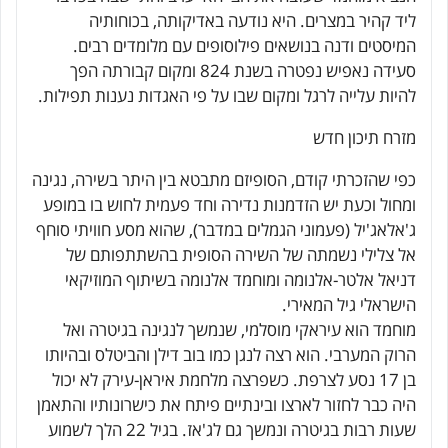
ליד קהיר במצרים. היא נודעה באדיקותה, בכוחותיה
המיסטים ודנה בנושאים פילוסופים עם מלומדים רבים.
סעידה נאפיש נפטרה בשנת 824 ומקום קבורתה הפך
להיות עלייה לרגל ומקום שבו על פי האגדות נענות תפילות.
מזרח תיכון חדש
כפי שהזכרתי קודם, הסופיזם מתבטא בין היתר בשירה, נגינה
ומחול וכעת יש הזדמנות נדירה וחד פעמית לחוש בו במופע
ג'אלאג'יל (פעמוני הגמלים במדבר), שהוא מסע חוויתי סוחף
אל צלילי נשמתה של השירה הסופית בהשתתפותם של
דניאל אלטר-אלנומה ומוחמד אלנומה בשיתוף המוזיקאי
הישראלי גיל המאירי.
מוחמד הוא עיראקי מוסלמי, שנמשך לנגינה בגיטרה ואל
הרוק המערבי. הוא רצה לנגן כמו בוב דילן והביטלס ובהיותו
בן 17 נסע לצרפת. כשפרצה מלחמת איראן-עירק לא יכול
היה כבר לחזור לארצו ובינתיים פיתח את כישרונותיו והתאמן
שעות רבות בגיטרה ונמשך גם לג'אז. בגיל 22 הלך לשמוע