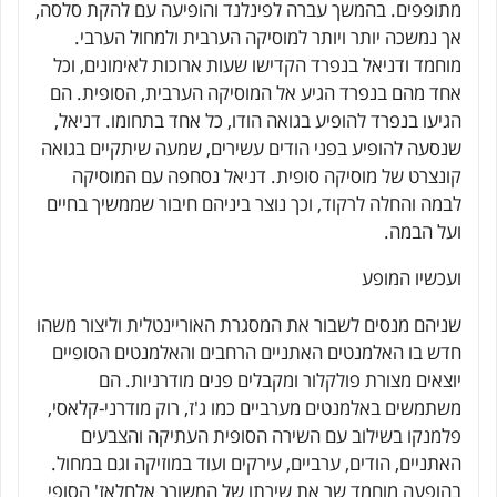
מתופפים. בהמשך עברה לפינלנד והופיעה עם להקת סלסה,
אך נמשכה יותר ויותר למוסיקה הערבית ולמחול הערבי.
מוחמד ודניאל בנפרד הקדישו שעות ארוכות לאימונים, וכל
אחד מהם בנפרד הגיע אל המוסיקה הערבית, הסופית. הם
הגיעו בנפרד להופיע בגואה הודו, כל אחד בתחומו. דניאל,
שנסעה להופיע בפני הודים עשירים, שמעה שיתקיים בגואה
קונצרט של מוסיקה סופית. דניאל נסחפה עם המוסיקה
לבמה והחלה לרקוד, וכך נוצר ביניהם חיבור שממשיך בחיים
ועל הבמה.
ועכשיו המופע
שניהם מנסים לשבור את המסגרת האוריינטלית וליצור משהו
חדש בו האלמנטים האתניים הרחבים והאלמנטים הסופיים
יוצאים מצורת פולקלור ומקבלים פנים מודרניות. הם
משתמשים באלמנטים מערביים כמו ג'ז, רוק מודרני-קלאסי,
פלמנקו בשילוב עם השירה הסופית העתיקה והצבעים
האתניים, הודים, ערביים, עירקים ועוד במוזיקה וגם במחול.
בהופעה מוחמד שר את שירתו של המשורר אלחלאז' הסופי