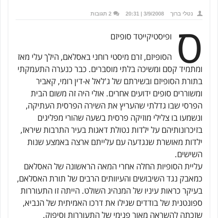
נטלי ברוך
3/9/2008 | 20:31
2 תגובות
ס
ופיסטיקייטד סופיזם
הסופיזם, זרם מיסטי רוחני באסלאם, הילך עלי מאז
ומתמיד קסם ומשיכה בלתי מוסברים. כבר כנערה התעמקתי
בתורת הסופיזם ובשירתם של ג'לאל א-דין רומי, קאביר
ומשוררים סופים ידועים אחרים. אולי היה זה משום הבית
הפרסי שבו גדלתי שהעריץ את השירה הפרסית העתיקה,
ונשמעו בו צלילי מוזיקה פרסית בשעה שהורי מפליגים
בזיכרונותיהם על ילדות נטולת דאגות בעיר התרבות שיראז,
ילדות מאושרת שנגדעה עם עלייתם ארצה באמצע שנות
השישים.
עליית הסופיות החלה אחרי המאה הראשונה של האסלאם
כמאבק נגד השיבושים והעיוותים הרבים של תורת האסלאם,
בעיקר כראות עיניו של המנהיג השולט. הייתה זו התעוררות
ספונטנית של בודדים שגילו את דרכו האמיתית של הנביא,
שזכתה להשראה מאור פנימי של התעוררות וסיפוק.