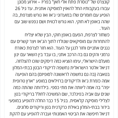
קונצרט של "נוסרת פתח אלי חאן" בפריז – אירוע מכונן
עבורו בעקבותיו החל להאזין למוסיקה אתנית. עד גיל 26
הופיע עם חומרים שלו במועדוני ג'אז ואז גורש מצרפת, בה
שהה באופן לא חוקי. הוא גורש לכווית ושם נפגש שוב עם
העוד.
כשחזר לצרפת, הפעם באופן חוקי, הבין שלא יצליח
להתחרות עם מוסיקאים שנולדו לתוך הג'אז ויצר קשרים עם
נגנים אתניים וחזר לנגן על העוד. הוא חזר לצרפת כאזרח
גרמני והקים גם בה הרכב אתני, בו עבד בין השאר עם ינון
מועלם הישראלי, עימו הוציא כמה דיסקים שזכו להצלחה.
דניאל אלטר הישראלית נחשפה לריקודי הבטן בבתי-המלון
בטאבה (בה גם נחשפה לראשונה לסופיזם) בהם הופיעה
אמה כזמרת ג'אז ולריקודים ברזילאים במופע "ארץ טרופית
יפה" בה אמה ליוותה את מתי כספי. בילדותה שהתה כמה
שנים עם אביה בפינלנד, שם המשיכה לחולל בריקודי בטן
לצלילי מוסיקה קלאסית. בגיל 15 כבר החלה להופיע במופעי
בידור בבתי-המלון באילת כרקדנית בטן וריקודים סלונים.
דניאל חיפשה את הביטוי האמנותי ועברה להופיע עם להקת