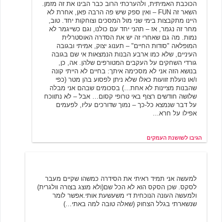
הכוכבת האמיתית, ולהערכתי הרוב כבר הבינו את זה מזמן.
השאר זה FUN – ואין ספק שיש פה הרבה פאן, אחרת לא
היינו מתקבצות בימי שני מול המסכים וצוחקות יחד. טוב,
מחר זה נגמר, אז – תהני יחד עם כולנו, וגם כשייגמר לא
נמות. מה גם שאחרי זה יש את הסדרה האוסטרלית
המופלאה "סודות החיים" – תענוג יצוק, אמיתי ובגובה
העיניים, שלא כמו ארבע הבנות הנמצאות אי שם בגובה
גורדי השחקים על העקבים המטורפים שלהן. אה, כן,
בנושא הזה אני לא מסכימה איתך: בחיים לא הייתי קונה
ו/או נועלת זוועות כאלו שלא ניתן לפסוע בהן מטר (כפי
שהבנות מציינות לא אחת…) בסכומים שבהם אני מבלה
שלושה חודשים רצוף באי טרופי קסום… אבל – לא נתווכח
על דבר שנמצא כל-כך – נמוך שדורכים עליו, לפעמים
אפילו על חרא…
הגיבו לשושנת העמקים
אלמוני
2/24/2004 15:21
למעשה אני תמיד ראיתי את הסידרה כמשהו שקיים מעבר
לסקס. שכן הסקס הוא לא הכל שם(ולא מוצג בצורה וולגרית)
ולמעשה העונה הנוכחית די משעשעת אותי.אפשר לומר
שנשארתי בגלל הצחוק (שאלה טובה למה באתי…)