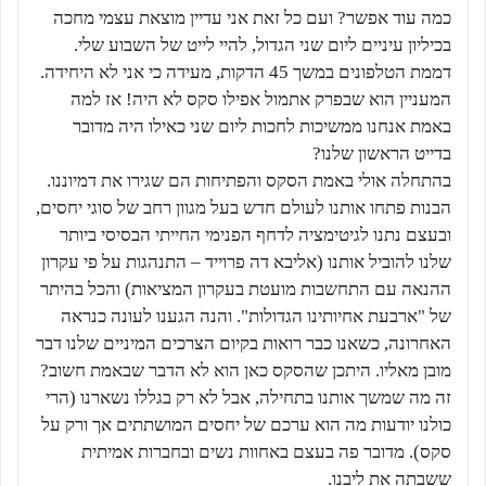
כמה עוד אפשר? ועם כל זאת אני עדיין מוצאת עצמי מחכה
בכיליון עיניים ליום שני הגדול, להיי לייט של השבוע שלי.
דממת הטלפונים במשך 45 הדקות, מעידה כי אני לא היחידה.
המעניין הוא שבפרק אתמול אפילו סקס לא היה! אז למה
באמת אנחנו ממשיכות לחכות ליום שני כאילו היה מדובר
בדייט הראשון שלנו?
בהתחלה אולי באמת הסקס והפתיחות הם שגירו את דמיוננו.
הבנות פתחו אותנו לעולם חדש בעל מגוון רחב של סוגי יחסים,
ובעצם נתנו לגיטימציה לדחף הפנימי החייתי הבסיסי ביותר
שלנו להוביל אותנו (אליבא דה פרוייד – התנהגות על פי עקרון
ההנאה עם התחשבות מועטת בעקרון המציאות) והכל בהיתר
של "ארבעת אחיותינו הגדולות". והנה הגענו לעונה כנראה
האחרונה, כשאנו כבר רואות בקיום הצרכים המיניים שלנו דבר
מובן מאליו. היתכן שהסקס כאן הוא לא הדבר שבאמת חשוב?
זה מה שמשך אותנו בתחילה, אבל לא רק בגללו נשארנו (הרי
כולנו יודעות מה הוא ערכם של יחסים המושתתים אך ורק על
סקס). מדובר פה בעצם באחוות נשים ובחברות אמיתית
ששבתה את ליבנו.