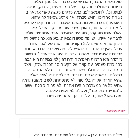
הוא באמת התכוון, האם יש לזה סיכוי – על סמך מילים
ספורות שהוחלפו, ובעיקר – על סמך מעמד, עיסוק, מראה,
לבוש, וכו'. לדוגמא: לפני כמה פרקים פגשה קארי את אהוב
נעוריה מהתיכון והאש ניצתה, אך מרגע שסיפר לה שהוא
מאושפז (מרצון) בעקבות משבר שעבר – מיהרה קארי להציג
לו את גבה החטוב, באופן מיידי, אוטומטי וקר. אפילו לא
שאלה אותו מה קרה, מה היה המשבר. אפס אמפתיה. שלא
לדבר על איידן, ויש עוד מליון דוגמאות. ביג הוא כה נחשק רק
מכיוון שהוא מתאים לכל הקודים והדרישות של "גבר שווה",
אפילו שאין לו שום דבר להציע לה. מה שיש ביניהם הוא סתם
פלירטוט אינפנתילי, מהסוג שבחיים היה שורד אולי 3 פגישות.
מירנדה היא הדמות האמיתית היחידה (ולא במקרה היא רבה
כבר כמה פעמים עם קארי על רקע חוסר הכנות שלה). אצל
סמנתה היה בהתחלה משהו משחרר, בכך שלא התחשבה
בכללים, ונראתה אותנטית וכנה. אך לאחרונה (אולי בגלל
שהיא חוזרת על זה בלי סוף ולא מתפתחת לשום מקום) נדמה
שהיא כלואה במערכת חוקים אחרת, לא פחות כובלת: אשה
ש"מזדיינת כמו גבר", ולעולם לא נענית לאהבה.
ומה נשאר? שוב, הנעליים. והן באמת יפהיפיות.
הגיבו לנעמה
שושנת העמקים
3/21/2004 11:56
מילים כדורבנו. אכן – צדקת בכל שאמרת. מירנדה היא