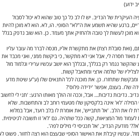
ב ידוע)
ה העיקרית של הנדיב. יש לו לב כל כך טוב שהוא לא יכול לסבול
ים, ברגע שהיא תשמע את ה"לא" הסופי. הו, לא. הוא לא מוכן להיות
א מוכן לעשות לך טובה ולהחזיק אתך מעמד. כן. הוא שוב נדפק בגלל
, (ואת סובלת רצח) את מתקשרת אליו, מנסה לברר מה עובר עליו
מאוד חסרה לי, אבל אני לא מתקשר, כי ביקשת ממני, ואני מכבד את
הקשר נגמר רק בגללך, ובגללך הוא יושב עכשיו ערירי וגלמוד מול
 לצליליו של שלמה ארצי ומתאבל קשות.
ומבקשת שתחזרו. כן. את מוכנה לכל התנאים שלו (ע"ע שיטת מדע
ידה שלו. בעצם, אפשר 'ידידה פלוס'?
דיב. נדיבות נדיבות… אבל, וככה זה הולך מאותו הרגע: 'תני לי לחשוב
י המילה 'לא' אינה בלקסיקון שלו מטעמי רוחב לב והתחשבות. שלא
ת לו את הלב. 'אל תתבייש', את אומרת לו בלב רועד, אבל במלוא
 לעמוד מול המציאות, קשה ככל שתהיה. גם 'לא' זו תשובה לגיטימית.
??' מזדעק הנדיב, 'אל תכניסי לי מילים לפה'.
מזל. עכשיו קיבלת את האישור הסופי שבעצם הוא רצה לחזור. פשוט לא