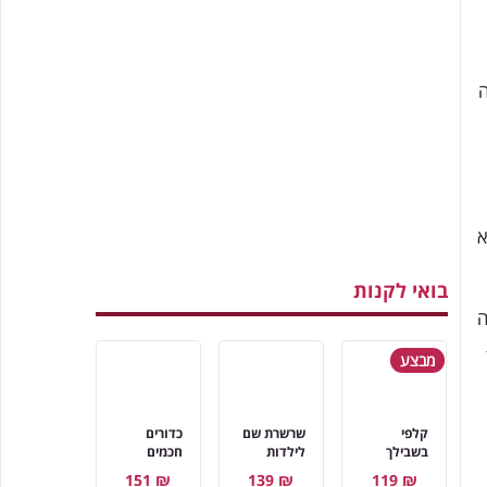
ה
א
בואי לקנות
ה
מבצע
קלפי
שרשרת שם
כדורים
בשבילך
לילדות
חכמים
₪ 151
₪ 139
₪ 119