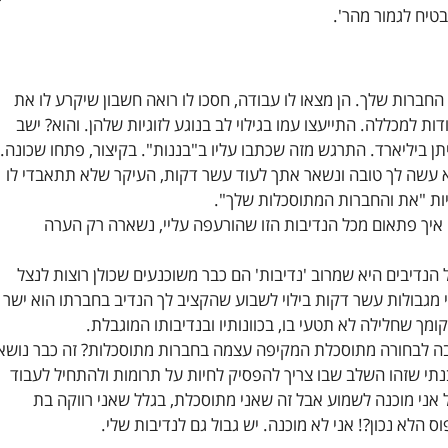
טיח לגמור מהר'.
חברות שלך. הן מצאו לו עבודה, חסכו לו רואה חשבון שיקרע לו את
ות למכללה. התייעצו עמו בגילוי לב בנוגע לזוגיות שלהן. והוא? ישב
ן ביליארד. התרגש מזה שכתבו עליו ב"בננות". בקיצור, פתחו שכונה.
א עשה לך טובה ונשאר אתך לעוד עשר דקות, העיקר שלא תתאבדי לו
ות "את והחברות המתוסכלות שלך".
. איך פתאום מכל הנדיבות הזו שהורעפה עליי, נשארה רק הערה
 הנדיבים היא שמרוב 'נדיבות' הם כבר משוכנעים שכולן רוצות לנצל
י מגבולות עשר דקות בילוי לשבוע שהקציב לך הנדיב בחברתו הוא ישר
מך שחלילה לא תטעי בו, בכוונותיו ובנדיבותו המוגבלת.
ה לבחורה מתוסכלת המקיפה עצמה בחברות מתוסכלות? זה כבר נושא
תי שזהו השלב שבו צריך להפסיק לחיות על תרומות ולהתחיל לעבוד
 אני מוכנה לשמוע אבל זה שאני מתוסכלת, בגלל שאני רווקה בת
 הלא נכון?! אני לא מוכנה. יש גבול גם לנדיבות שלי.