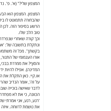
המצפון שלי?" (א'. פ'. נדי
המצפון. המצפון הוא הבעי
שהבחורה תתמוטט לו בידי
הרשע בסיפור הזה. לכן הו
טוב הלב שלו.
וכך קורה שאחרי שנפרדתם
ונתקלת בתשובה של: 'את 
בקשתך'. מכל זה משתמע ש
אורו העגמומי של התנור,
והסוף? את ממררת בבכי, 
המדינה). אפילו להיות יד
או.קיי. כאן התקלת את הנ
על זה', אומר הנדיב שהר
לדבר שאישה בוכייה שובר
הכוונה, כי את לא מפחדת
'רגע, רגע, אני אמרתי שלא
את נושמת לרווחה. איזה 