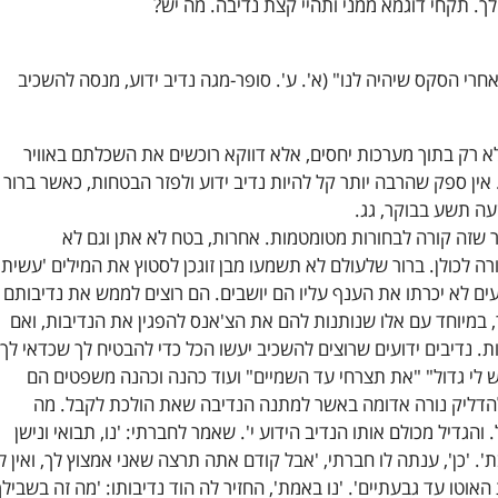
ך. תקחי דוגמא ממני ותהיי קצת נדיבה. מה יש?
חרי הסקס שיהיה לנו" (א'. ע'. סופר-מגה נדיב ידוע, מנסה להשכיב
לא רק בתוך מערכות יחסים, אלא דווקא רוכשים את השכלתם באוויר
אין ספק שהרבה יותר קל להיות נדיב ידוע ולפזר הבטחות, כאשר ברור
ה תשע בבוקר, גג.
 שזה קורה לבחורות מטומטמות. אחרות, בטח לא אתן וגם לא
ורה לכולן. ברור שלעולם לא תשמעו מבן זוגכן לסטוץ את המילים 'עשיתי
ועים לא יכרתו את הענף עליו הם יושבים. הם רוצים לממש את נדיבותם
במיוחד עם אלו שנותנות להם את הצ'אנס להפגין את הנדיבות, ואם
 נדיבים ידועים שרוצים להשכיב יעשו הכל כדי להבטיח לך שכדאי לך
"יש לי גדול" "את תצרחי עד השמיים" ועוד כהנה וכהנה משפטים הם
להדליק נורה אדומה באשר למתנה הנדיבה שאת הולכת לקבל. מה
הגדיל מכולם אותו הנדיב הידוע י'. שאמר לחברתי: 'נו, תבואי ונישן
. 'כן', ענתה לו חברתי, 'אבל קודם אתה תרצה שאני אמצוץ לך, ואין לי
 האוטו עד גבעתיים'. 'נו באמת', החזיר לה הוד נדיבותו: 'מה זה בשבילך