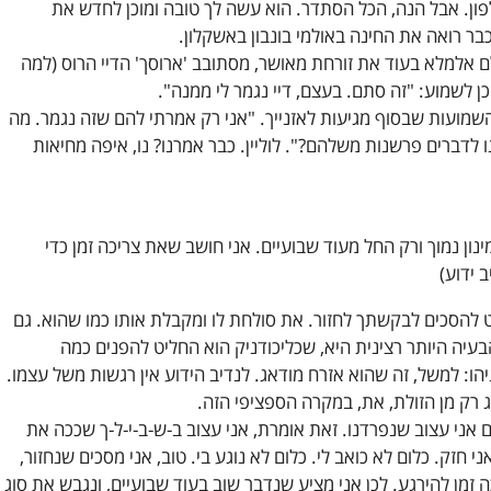
לפון. אבל הנה, הכל הסתדר. הוא עשה לך טובה ומוכן לחדש את
כבר רואה את החינה באולמי בונבון באשקלון.
לם אלמלא בעוד את זורחת מאושר, מסתובב 'ארוסך' הדיי הרוס (למה
ן לשמוע: "זה סתם. בעצם, דיי נגמר לי ממנה".
שמועות שבסוף מגיעות לאזנייך. "אני רק אמרתי להם שזה נגמר. מה
 לדברים פרשנות משלהם?". לוליין. כבר אמרנו? נו, איפה מחיאות
ינון נמוך ורק החל מעוד שבועיים. אני חושב שאת צריכה זמן כדי
ב ידוע)
 להסכים לבקשתך לחזור. את סולחת לו ומקבלת אותו כמו שהוא. גם
בעיה היותר רצינית היא, שכליכודניק הוא החליט להפנים כמה
הו: למשל, זה שהוא אזרח מודאג. לנדיב הידוע אין רגשות משל עצמו.
ג רק מן הזולת, את, במקרה הספציפי הזה.
ם אני עצוב שנפרדנו. זאת אומרת, אני עצוב ב-ש-ב-י-ל-ך שככה את
י חזק. כלום לא כואב לי. כלום לא נוגע בי. טוב, אני מסכים שנחזור,
זמן להירגע. לכן אני מציע שנדבר שוב בעוד שבועיים, ונגבש את סוג