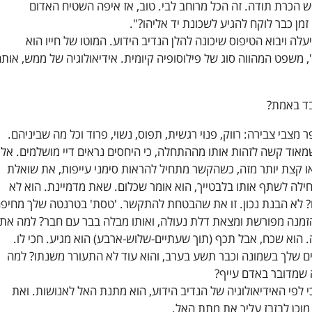
הכרת תודה. זה הכל מרוחב לבי. טוב, אז איפה השטיח האדום
מן כבר לוקח להגיע לשכונת יד אליהו?".
עלה ויבוא הטיפוס שיכונה להלן הנדיב הידוע. המוטו של חייו הוא
 משפט המהווה סוג של פילוסופיה קיומית. אידיאולוגיה של ממש, אות
ובד באמת?
 מצבי צבירה: רווק, פנוי רגשית, תפוס, נשוי, פרוד וכל מה שביניהם.
אוד קשה לזהות אותו מההתחלה, כי היחסים נראים דיי מושלמים. אל
 קצת יותר מזה, כשהקשר מתחיל להראות סימני עייפות, את שואלת
ילה לשתף אותו בלבטייך, הוא אומר שכלום. שאת מדמיינת. הוא לא
 לא הבנת נכון. זו את שהבטחת להתקשר. 'טסת' בטרנטה שלך מחיפ
הזמנה מפורשת ומצאת דלת נעולה, ואותו מבלה בבר עם חבר? למה את
. הוא שכח, אבל תכף (תוך שעתיים-שלוש-ארבע) הוא מגיע. חכי לו.
ם שלך בשמונה וכבר תשע בערב, והוא עוד לא התעורר משנתו? למה
 שמדובר באדם עייף?
 לפי האידיאולוגיה של הנדיב הידוע, הוא מתנת האל לאנושות. ואת
מוכן לבזבז עליך את מתת האל.