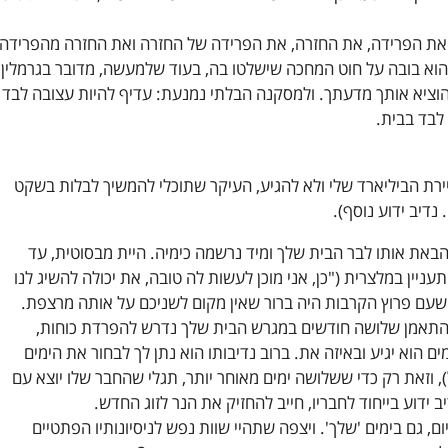
: את הפרידה, את החזרה, את הפרידה של החזרה ואת החזרה מהפרידה.
הוא בובה על חוט המחכה שישלטו בה, בעוד שלמעשה, מדובר בגרמלין
וציא אותך מדעתך. ולמסקנה הבלתי נמנעת: עדיף להיות עצובה לבד
לבד בבית.
יירת הביליארד שלי ולא להגיע, העיקר שתוכלי להמשיך לבלות בשקט
 נדיב ידוע נוסף).
הבאת אותו לבר הבית שלך ומיד נרשמה כימיה. היית מבסוטית, עד
ניין במלצרית ("כן, אני מוכן לעשות לה טובה, את יכולה להשיג לנו
שעם פרוץ הקרבות היה ברור שאין מקום לשניכם על אותה מרצפת.
תאמן שלושה חודשים במגרש הבית שלך נדרש להפרדת כוחות,
ם הוא יגיע ובאיזה את. ברוב נדיבותו הוא נתן לך לבחור את הימים
, וזאת רק כדי ששלושה ימים מאוחר יותר, תגלי שהחבר שלו יוצא עם
ב ידוע בייחוד לחבריו, חייב להחזיק את הנר לזוג החדש.
ום, גם בימים 'שלך'. ויצפה שתהיי שוות נפש לניסיונותיו הפתטיים