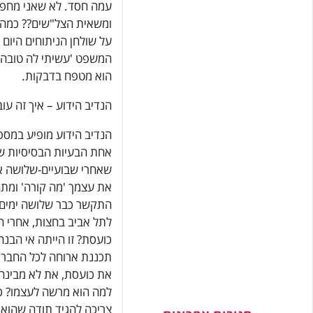
עמה חסד. לא שאני מחפש 
ומשאית הצל"שים?? כמה ז
על שולחן הניתוחים היום י
המשפט 'עשיתי לה טובה',
הוא מטפח בדבקות.
הנדיב הידוע – איך זה ע
הנדיב הידוע מופיע במספר
אחת הבעיות הבסיסיות שמ
שאחרי שבועיים-שלושה או
את עצמך 'מה קורה' ומתח
התקשר כבר שלושה ימים?
לתל אביב בחצות, אחרי 
כועסת? זו הייתה אי הבנה
תכננת ארוחה לכל החברי
את כועסת, את לא מבינה
למה הוא מרשה לעצמו? כי
צריכה להגיד תודה שהוא 