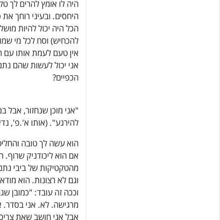
היה לו אומץ להרים לך ט
היחסים. ובעיני רוחך את 
הכל היה יכול להיות מוש
להכחיש) וסח לכל מי שמוכ
אין טעם לעמת אותו עם ה
אני יכול לעשות שהם נתנו
הכפיים?
"אני מוכן שנחזור, אבל במ
להירגע". (אותו א'.פ', נדי
הוא עשה לך טובה והחליט
אם הוא ליכודניק שרוף. ה
מהטקטיקות של ביבי נתני
וגם לא רצונות. הוא מודא
וככה זה עובד: "כמובן שג
מרגישה. לא. אני בסדר. אנ
אבל אני חושב שאת צריכה 