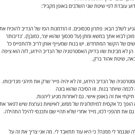
דוע עובדת לפי שיטת שני השלבים באופן מקביל:
גיע לשלב הבא: פתרון סכסוכים. זו הזדמנות הפז של הנדיב להוכיח את
וכן לבוא אתך במשא ומתן (על סכסוך שהוא יצר, כמובן!). 'נדיבותו'
ם של הקשר המתחדש. יש בנות שמעייף אותן לריב ולהתפייס כל
 הן לא מבינות שזו בדיוק האסטרטגיה של הנדיב הידוע, לזה הוא ציפה
באה, שיטת אהוד ברק.
האסטרטגיה של הנדיב הידוע, זה לא יהיה פייר שרק את תיהני מנדיבותו.
לכמה שיותר בנות. וזו הסיבה שהוא בונה
תיקחי את זה באופן אישי. גם לאחרות מגיע ליהנות.
א הופך כל אקסית למיתולוגית של ממש, לאישיות נערצת שיש לפאר את
גם את תהפכי לכזו, מייד אחרי שלא תהיי שם ותכנסי להיכל התהילה.
לה שנגמר לי ממנה? כי היא עוד תתאבד לי. מה אני צריך את זה על