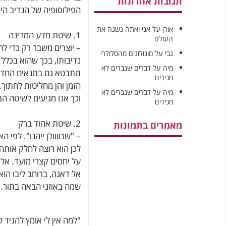
תגובות אחרונות
הפילוסופיה של הנדיב הי
אורן
על
אני ואתה נשנה את
1. שיטת מדע המדינה
העולם
– יוצרים משבר רק כדי לה
גבי
על
מונולוגים מהסלולרי
נדיבותו, בכך שהוא בכלל מ
מיה
על
דברים שגברים לא
תתבטא גם בתנאים החדשי
מכירים
הזמן והן מחליטות לחתוך.
מיה
על
דברים שגברים לא
וכך אנו מגיעים לשיטה ה
מכירים
2. שיטת אהוד ברק
מאמרים בתמונות
– "שכוווולן ייהנו". לפי 
לכן הוא רוצה לחלק אותה 
על יחסים קצרי מועד. אל 
אל דאגה, ברוחב ליבו הו
שמה באוזני הבאה בתור. 
"למה אין לי אומץ להגיד 