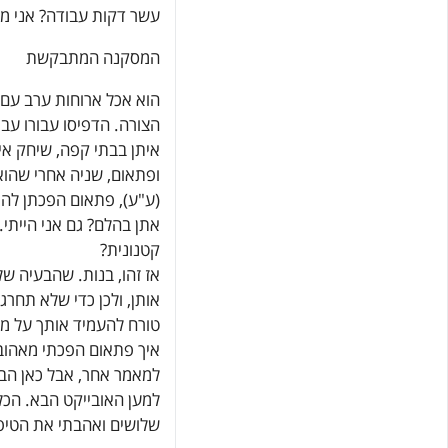
עשר דקות עבודה? אני מב
המסקנה המתבקשת
הוא אכל ארוחות ערב עם ה
הצורה. הדפיסו עבורו עבוד
איתן בבתי קפה, שיחק אית
ופתאום, שניה אחרי שהו
(ע"ע), פתאום הפכתן להי
אתן בהלם? גם אני הייתי
קטנונית?
אז זהו, בנות. שהבעיה של
אותן, ולכן כדי שלא תחרג
טורח להעמיד אותך על מקו
איך פתאום הפכתי מאהוב
למאמר אחר, אבל כאן הבנ
למען האובייקט הבא. הכל
שלושים ואהבתי את הטיפוס