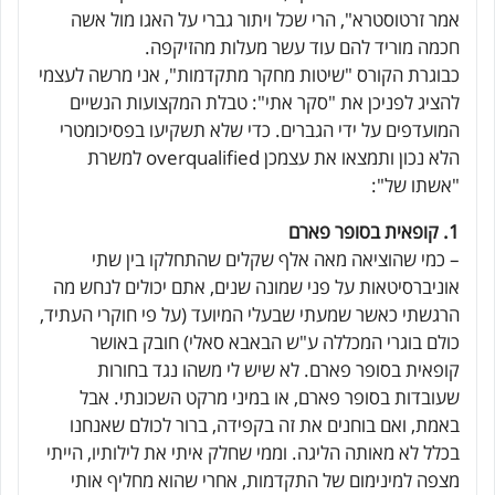
אמר זרטוסטרא", הרי שכל ויתור גברי על האגו מול אשה
חכמה מוריד להם עוד עשר מעלות מהזיקפה.
כבוגרת הקורס "שיטות מחקר מתקדמות", אני מרשה לעצמי
להציג לפניכן את "סקר אתי": טבלת המקצועות הנשיים
המועדפים על ידי הגברים. כדי שלא תשקיעו בפסיכומטרי
הלא נכון ותמצאו את עצמכן overqualified למשרת
"אשתו של":
1. קופאית בסופר פארם
– כמי שהוציאה מאה אלף שקלים שהתחלקו בין שתי
אוניברסיטאות על פני שמונה שנים, אתם יכולים לנחש מה
הרגשתי כאשר שמעתי שבעלי המיועד (על פי חוקרי העתיד,
כולם בוגרי המכללה ע"ש הבאבא סאלי) חובק באושר
קופאית בסופר פארם. לא שיש לי משהו נגד בחורות
שעובדות בסופר פארם, או במיני מרקט השכונתי. אבל
באמת, ואם בוחנים את זה בקפידה, ברור לכולם שאנחנו
בכלל לא מאותה הליגה. וממי שחלק איתי את לילותיו, הייתי
מצפה למינימום של התקדמות, אחרי שהוא מחליף אותי