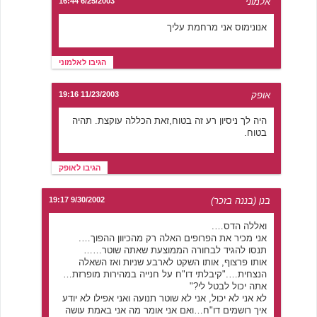
אלמוני
6/25/2003 16:44
אנונימוס אני מרחמת עליך
הגיבו לאלמוני
אופק
11/23/2003 19:16
היה לך ניסיון רע זה בטוח,זאת הכללה עוקצת. תהיה
בטוח.
הגיבו לאופק
בנן (בננה בזכר)
9/30/2002 19:17
ואללה הדס….
אני מכיר את הפרופים האלה רק מהכיוון ההפוך….
תנסו להגיד לבחורה הממוצעת שאתה שוטר……
אותו פרצוף, אותו השקט לארבע שניות ואז השאלה
הנצחית…."קיבלתי דו"ח על חנייה במהירות מופרזת…
אתה יכול לבטל לי?"
לא אני לא יכול, אני לא שוטר תנועה ואני אפילו לא יודע
איך רושמים דו"ח…ואם אני אומר מה אני באמת עושה