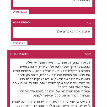
הגיבו לאריק
עדי
3/7/2004 00:04
אהבתי את המאמרים שלך
הגיבו לעדי
רויטל
1/25/2001 21:34
כל אחד שונה, כל אחד אוהב משהו אחר. יש כאלה
שההשכלה שלך תעלה להם על העצבים, כי הם שונאים
בחורות שמדקלמות בע"פ את חליל ג'ובראן או מצטטת חופשי
את פליני. הם פתאום מרגישים אהבלים, כי הם רק יודעים
לגמגם את השיר של הפועל, או ליאור נרקיס כפרה עליו.
ויש כאלה, שהחוכמה שלך תחרמן אותם, והם רק ישאלו אותך
שאלות ועוד יותר יתחרמנו.
אמר לי פעם המיתולוגי שלי, שחובק בימים אלה ארוסה(!),
שבחורה חכמה זה הכי סקסי שאפשר למצוא.
כמו שלי אין עניין עם טמבלים, ובחורים חכמים בהחלט עושים
לי את זה, כי אני מאוד אוהבת לדבר אחרי זיון המושתת על