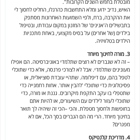
מובטלת בחמש השנים הקרובות".
האיש, נדיב ידוע ומלא התחשבות כהרגלו, החליט לחסוך לי
את ההקרבה, ברח, ולפי השמועות האחרונות מסתפק
בתבשילים ה'אנינים' של המזנון במקום עבודתו, ובטיפול
בילדים (של אחרים) על בסיס מקצועי, באחת מתכניות
הילדים בטלוויזיה.
3. מורה לחינוך מיוחד
– זה לא שגברים לא רוצים שתלמדי באוניברסיטה. הם אפילו
מעונינים שתלמדי. אבל לא לצורכי פרנסה, אלא כדי שתוכלי
לטפל בהם, עם דיפלומה. שתהיי עובדת סוציאלית, או
פסיכולוגית כדי שתוכלי 'להבין אותו'. אחות רחמנייה כדי
שתטפלי בו עקב התקפת מיקרובים. גננת או מורה, כדי
שתוכלי לעזור לילדים עם השיעורים, או להיות אתם
בחופשות ולחסוך מטפלת. והכי –הכי זה שיהיה לך תואר
בחינוך מיוחד. הרי מה הם הגברים בסך הכל, אם לא
מפגרים?
4. מדריכת קלנטיקס