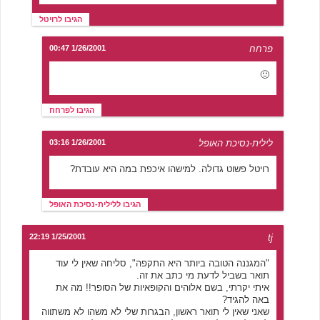
הגיבו לרויטל
פרחח
1/26/2001 00:47
🙂
הגיבו לפרחח
לילית-נסיכת האופל
1/26/2001 03:16
רויטל פשוט גדולה. למישהו איכפת במה היא עובדת?
הגיבו ללילית-נסיכת האופל
1/25/2001 22:19
tj
"המגננה הטובה ביותר היא התקפה", סליחה שאין לי עוד
תואר בשביל לדעת מי כתב את זה.
איתי יקרתי, בשם אלוהים והקופאיות של הסופר!! מה את
באה להגיד?
שאני שאין לי תואר ראשון, הבגרות שלי לא משהו לא משתווה