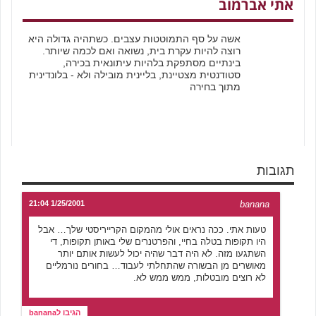
אתי אברמוב
אשה על סף התמוטטות עצבים. כשתהיה גדולה היא
רוצה להיות עקרת בית, נשואה ואם לכמה שיותר.
בינתיים מסתפקת בלהיות עיתונאית בכירה,
סטודנטית מצטיינת, בליינית מובילה ולא - בלונדינית
מתוך בחירה
תגובות
1/25/2001 21:04
banana
טעות אתי. ככה נראים אולי מהמקום הקרייריסטי שלך… אבל
היו תקופות בטלה בחיי, והפרטנרים שלי באותן תקופות, די
השתגעו מזה. לא היה דבר שהיה יכול לעשות אותם יותר
מאושרים מן הבשורה שהתחלתי לעבוד… בחורים נורמליים
לא רוצים מובטלות, ממש ממש לא.
הגיבו לbanana