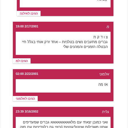
הגיבו לאילנה
מ
2/17/2001 19:00
צ ו ד ק ת
גברים מתעבים נשים בטלניות – אחד זרק אותי בגלל חיי
הבטלה הזמניים והמהנים שלי
הגיבו למ
אלמוני
2/22/2001 02:00
אז מה
הגיבו לאלמוני
גלית
3/16/2002 23:39
ואני כמובן יצאתי עם מלאאאאאאאאא גברים שמעדיפים
אותנו משכילות ואינטליגנטיות (ורצוי גם בלונדיניות עם חזה