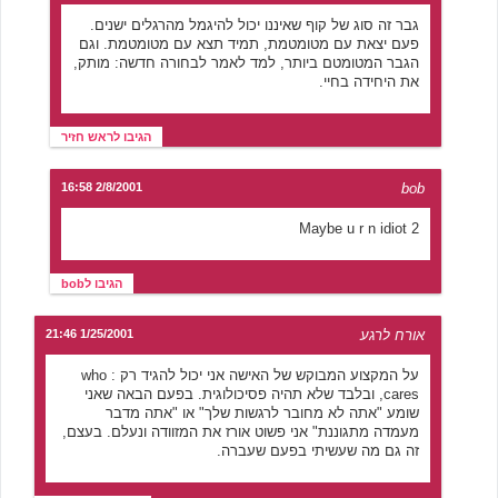
גבר זה סוג של קוף שאיננו יכול להיגמל מהרגלים ישנים.
פעם יצאת עם מטומטמת, תמיד תצא עם מטומטמת. וגם
הגבר המטומטם ביותר, למד לאמר לבחורה חדשה: מותק,
את היחידה בחיי.
הגיבו לראש חזיר
2/8/2001 16:58
bob
Maybe u r n idiot 2
הגיבו לbob
אורח לרגע
1/25/2001 21:46
על המקצוע המבוקש של האישה אני יכול להגיד רק : who
cares, ובלבד שלא תהיה פסיכולוגית. בפעם הבאה שאני
שומע "אתה לא מחובר לרגשות שלך" או "אתה מדבר
מעמדה מתגוננת" אני פשוט אורז את המזוודה ונעלם. בעצם,
זה גם מה שעשיתי בפעם שעברה.