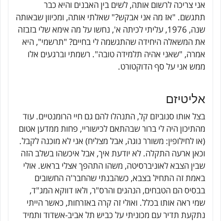
אני צריכה לרשום אותה, לשים בין האבנים והיא כבר
תתגשם. "אז מה אני אבקש?" שאלתי אותה, ומכיוון שבאותה
שנה, 1976, עליתי לכיתה א', נחשו על מה אימא שלי בזבזה
את המשאלה היחידה שהתגשמה לי בחיים? "תרשמי", היא
אמרה, "שאני אהיה תלמידה טובה". רשמתי וברגעים אלו
ממש אני על סף הדוקטורט.
אליטיזם
בצל אותו סנוביזם קל, התנהלו להם גם חיי הרומנטיים. עוד
מהתיכון היה לי ברור שבהתאם לכישוריי, פחות ממדען אטום
(או לחילופין: משורר נוגה, אבל מצליח) אני לא מוכנה לקבל.
וכאן ארעה התקלה. לא יודעת איך, אבל איכשהו בשלב הזה
שבין הצבא לאוניברסיטה, משהו התהפך אצלי בראש. אולי
באמת זה התחיל בצבא, כשהבנתי שהחבר'ה החשובים
בבסיס הם הטבחים, הנהגים והרס"ר, ולאו דווקא המג"ד,
שמי ראה אותו בכלל. ואולי זה קרה באזרחות, כאשר הייתי
נתקעת תדיר עם מכוניתי על כביש תל אביב-אשדוד ותמיד