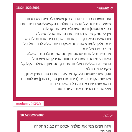
1/29/2001 18:24
madam g
ואני חושבת כבר די הרבה זמן שאינטילגנציה היא תכונה
שמוערכת יתר על המידה בעולמינו הקפיטליסטי (ביחד עם
כסף וסטטוס) ובטח אינטליגנציה עם קבלות.
אין לי ספק שידע מרחיב את הדעת אבל השכלה
פורמאלית היא רק דרך אחת. ישנן דרכים אחרות לרכוש
ידע חלקן לטעמי גם יותר אפקטיביות. שלא לדבר על כל
מיני סוגים של ידע.
אני חייבת להודות שמזה זמן מה אני מתלבטת בשאלה
האם הייתי מתרועעת עם חנווני או ירקן או איש זבל.
התשובה השלילית שלי נובעת רק מהחינוך הפולני הקלוקל
שקיבלתי. תו לא.
וזהו, עיזבי שטויות העיקר שיהיה בן-אדם טוב ויעניין אותך,
אלו שני הקריטריונים (ביחד עם זיון טוב, כמובן) שרלוונטיים.
ברגע שמבינים את זה כל השאר די ברור.
אולי גברים מבינים את זה יותר טוב.
הגיבו לmadam g
אילנה
8/26/2002 16:52
איזה זיונים ממי את פולניה אצלכן זה צבע התקרה
קובעת