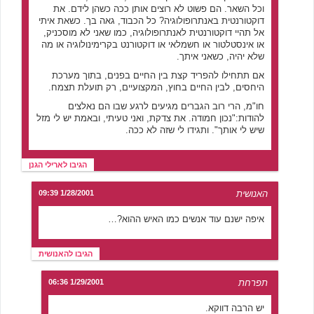
וכל השאר. הם פשוט לא רוצים אותן ככה כשהן לידם. את
דוקטורנטית באנתרופולוגיה? כל הכבוד, גאה בך. כשאת איתי
אל תהיי דוקטורנטית לאנתרופולוגיה, כמו שאני לא מוסכניק,
או אינסטלטור או חשמלאי או דוקטורנט בקרימינולוגיה או מה
שלא יהיה, כשאני איתך.
אם תתחילו להפריד קצת בין החיים בפנים, בתוך מערכת
היחסים, לבין החיים בחוץ, המקצועיים, רק תועלת תצמח.
חו"מ, הרי רוב הגברים מגיעים לרגע שבו הם נאלצים
להודות:"נכון חמודה. את צדקת, ואני טעיתי, ובאמת יש לי מזל
שיש לי אותך". ותגידו לי שזה לא ככה.
הגיבו לארילי הגנן
האנושית
1/28/2001 09:39
איפה ישנם עוד אנשים כמו האיש ההוא?…
הגיבו להאנושית
תפרחת
1/29/2001 06:36
יש הרבה דווקא.