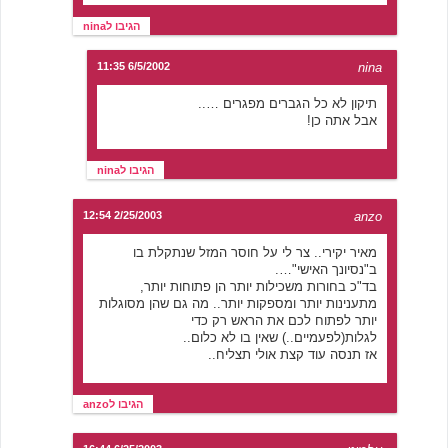
הגיבו לnina
6/5/2002 11:35
nina
תיקון לא כל הגברים מפגרים …..
אבל אתה כן!
הגיבו לnina
2/25/2003 12:54
anzo
מאיר יקירי.. צר לי על חוסר המזל שנתקלת בו
ב"נסיונך האישי"….
בד"כ בחורות משכילות יותר הן פתוחות יותר,
מתענינות יותר ומספקות יותר.. מה גם שהן מסוגלות
יותר לפתוח לכם את הראש רק כדי
לגלות(לפעמיים..) שאין בו לא כלום..
אז תנסה עוד קצת אולי תצליח..
הגיבו לanzo