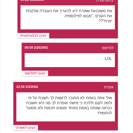
בלגניסטית
את משוכנעת שאורח ידע להעריך את העובדה שלקחת
את הקורס ,"מבוא לפילוסופיה
יוונית"??
הגיבו לבלגניסטית
לוליפופ
2/25/2001 09:59
LOL
הגיבו ללוליפופ
אפרת
5/3/2002 22:55
אולי אתה באמת לא מחובר לרגשות לך חשבת על זה
ולמה לקום וללכת כי מישהי אומרת לך מה היא חושבת
כנראה שאתה באמת מפחד מנשים חכמות ולא מסוגל
להתמודד
הגיבו לאפרת