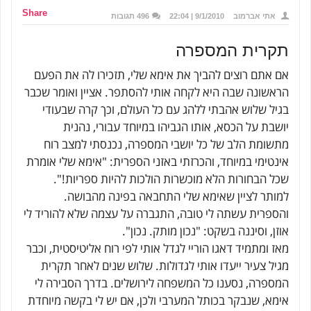
Share
אתי אברמוב
9/1/2010 | 22:04
496 תגובות
תקרית המספרה
אם אתם רוצים להביך את אימא שלי, תזכירו לה את הפעם
הראשונה שבה היא לקחה אותי להסתפר. אציין ואומר שכבר
בגיל שלוש אהבתי ללהג עם כל העולם, וכך קרה שבעודי
יושבת על הכסא, אותו הגביהו במיוחד עבורי, נהנית
מתשומת הלב של כל יושבי המספרה, נכנסתי למצב רוח
אינטימי במיוחד, והכרזתי באזני הספרית: "אימא שלי אומרת
שכל הבחורות הלא מוכשרות הולכות להיות ספריות!".
למותר לציין שאימא שלי התחבאה בפינה מהבושה.
והספרית עשתה לי טובה, התגברה על עצמה שלא להוריד לי
אוזן, וסיננה בשקט: "נכון מותק. נכון".
מאז ומתמיד דאגו הוריי לגדל אותי לפי רוח אליטיסטית, וכבר
מגיל צעיר ייעדו אותי לגדולות. שלוש שנים לאחר תקרית
המספרה, נסענו כל המשפחה לירושלים. בדרך הסבירה לי
אימא, שנבקר בכותל המערבי ולכן, אם יש לי בקשה מיוחדת