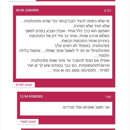
הדס
1/26/2001 00:55
מי שלא ניסתה להגיד לגבר/בחור וכד' שהיא פסיכולוגית…
שלא תגיד שלא הוזהרה.
האפקט הוא ברך כלל אחיד- אובדן הצבע בפנים למשך
כשלוש ארבע שניות, ואחר כך מיד זיק של התחכמות
בעיניים ואחת החוכמות הבאות:
פסיכולוגית, באמת? לא רואים עליך
פסיכולוגית? אז תני לי לשאול אותך שאלה… אתמול בלילה
חלמתי….
ואפילו אם תנסי להסביר עד מחר שאת פסיכולוגית
אירגונית/תעסוקתית, הם כבר בטוחים שיש לך קו ישיר
לפרויד.. ולפסיכוזה מסוג כזה או אחר….
הגיבו להדס
אורי
8/18/2001 11:54
אני חושב שאנחנו אולי מכירים.
הגיבו לאורי