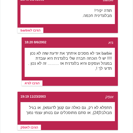
תודה יקירי!
מבלונדינית חכמה.
הגיבו לbarbie
גיא
8/6/2002 18:20
barbie אני לא מסכים איתתך את יודעת שזה לא נכון
!!!! יש לי הוכחה חברה שלי בלונדנית היא עובדת
במנהל ועסקים והיא בלונדנית אז ……… זה לא נכון .
תדעי לך !,
הגיבו לגיא
אופק
11/23/2003 19:19
תתפלא לא רק, גם כאלה עם קטן( לדוגמא), או בגיל
מבולבל(24), או סתם מתוסכלים עם בטחון עצמי נמוך
הגיבו לאופק