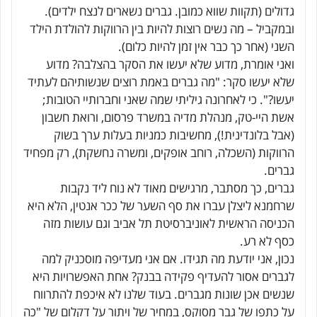
גדולים (תקוות שווא כמובן. גברים נשארים לנצח ילדים).
ובמקביל – מה נשים רוצות להיות בין הרווקות להולדת הילד
השני (אחר כך כבר אין זמן להיות כלום).
ואני אומרת, מדוע שלא יעשו את הסקר בהצלבה? מדוע
שלא יעשו סקר: "מה גברים באמת רוצים שנשותיהם לעתיד
יעשו?". כי לאחרונה גיליתי שמה שאני וחברותיי הטובות;
אשת היי-טק, מנהלת מדיה במשרד פרסום, ורואת חשבון
(אבל בלונדינית!), מחשיבות כמניות בעלות ערך בשוק
הרווקות (השכלה, רוחב אופקים, ומשרה נחשקת), רק מפחיד
גברים.
גברים, כך מסתבר, מרגישים מאוד לא נוח ליד נקבות
שרחמנא ליצלן עברו את סף השער של ככר אנטין, הלא היא
הכניסה הראשית לאוניברסיטת תל אביב וגם עושות מזה
כסף לא רע.
נכון, אני יודעת מה תגידו. אם אני מעדיפה מוסכניק למה
לגברים אסור להעדיף פקידה בבנק? אחת האפשרויות היא
שנשים אכן שונות מגברים. בעוד שלנו לא איכפת להתרווח
על כתפו של גבר מסוקס, במחיר של ויתור על דקלום של "כה