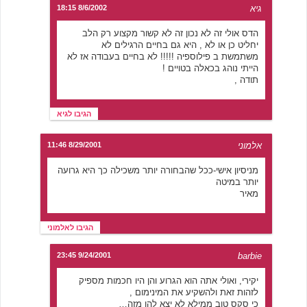
גיא
8/6/2002 18:15
הדס אולי זה לא נכון זה לא קשור מקצוע רק הלב
יחליט כן או לא , היא גם בחיים הרגילים לא
משתמשת ב פילוספיה !!!!! לא בחיים בעבודה אז לא
הייתי נוהג בכאלה בטויים !
תודה ,
הגיבו לגיא
אלמוני
8/29/2001 11:46
מניסיון אישי-ככל שהבחורה יותר משכילה כך היא גרועה
יותר במיטה
מאיר
הגיבו לאלמוני
9/24/2001 23:45
barbie
יקירי, ואולי אתה הוא הגרוע והן היו חכמות מספיק
לזהות זאת ולהשקיע את המינימום ,
כי סקס טוב ממילא לא יצא להן מזה…