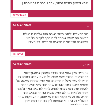
שופע ופישוק רגליים נרחב, אבל זו כבר סוגיה אחרת )
הגיבו לגלית
גו
6/10/2002 14:44
רוב הבעלים יילחצו מאוד כשבת הזוג שלהם מובטלת.
פתאום הם ירגישו שחסר להם כסף לקניית כל מיני
קשקושים טכנולוגיים חדישים מיותרים. רק תעיזי!!
הגיבו לגו
אריק
6/10/2003 04:50
אני חייב לציין שאני גבר והדבר האחרון שימשוך אותי
בבחורה זה בחורה שלא עושה כלום עם עמצה בחורה כזו
תוריד לי עשר מעלות מהזקפה אני רוצה לחכות לאישה שלי
שתגיע רצוצה כמוני להכנס איתה יחד לאמבטיה החמה
ולהנות מכל רגע לעבור לספה להכין לנו איזה הפוך ולקטר
ביחד על היום אני לא רוצה להגיע הביתה ושהיא כבר
תהייה שם זה לא סקסי ונשים לא עסוקות מעסיקות אותך
בסלולרי כל היום כי משעמם להן בבית זו דעתי אתן
מוזמנות להגיב