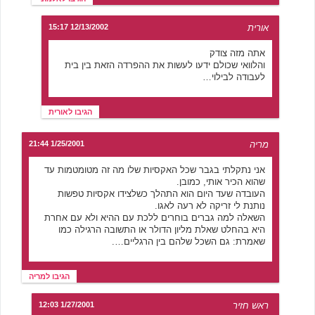
אורית
12/13/2002 15:17
אתה מזה צודק
והלוואי שכולם ידעו לעשות את ההפרדה הזאת בין בית
לעבודה לבילוי…
הגיבו לאורית
מריה
1/25/2001 21:44
אני נתקלתי בגבר שכל האקסיות שלו מה זה מטומטמות עד
שהוא הכיר אותי, כמובן.
העובדה שעד היום הוא התהלך כשלצידו אקסיות טפשות
נותנת לי זריקה לא רעה לאגו.
השאלה למה גברים בוחרים ללכת עם ההיא ולא עם אחרת
היא בהחלט שאלת מליון הדולר או התשובה הרגילה כמו
שאמרת: גם השכל שלהם בין הרגליים….
הגיבו למריה
ראש חזיר
1/27/2001 12:03