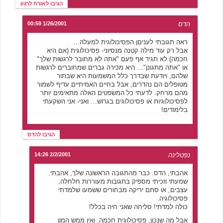
הגיבו לאורח לרגע
הדס
1/26/2001 00:59
ראה תגובתי לעניםן הפסיכולוגית למעלה…
אבל רק עוד מילה קטנה מנסיוני- פסיכולוגית (אם היא
חכמה) לא תגיד אף פעם "אתה לא מחובר לרגשות שלך"
או "אתה מתגונן"… היא מכירה גברים שמחוברים לרגשות
שלהם, ויודעת שבדרך כלל המשמעות היא שבתור
מטופלים הם נהדרים, אבל בחיים האמיתיים עדיף לשמור
מהם מרחק. לדעתי כל המשפטים האלה מתאימים יותר
לפסיכולוגיות או פסיכולוגים בגרוש… ואני- אני השקעתי
בלימודים!
הגיבו להדס
נפטלינה
2/2/2001 14:26
אהבתי, הדס. כבר מהתגובה הראשונה שלך, אהבתי.
שמעתי וזכיתי מספיק בתגובות מעוררות חלחלה,
עצבים, או סתם יריקה מבחורים ששמעו שלמדתי
פסיכולוגיה.
כולה למדתי! סליחה שאני חיה בכלל!
אבל מה שנכון, פסיכולוגית חכמה, ואין ממש המון