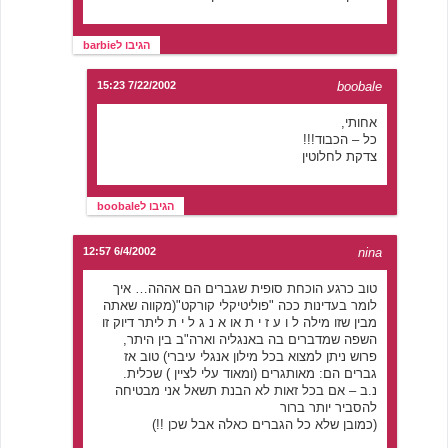
הגיבו לbarbie
7/22/2002 15:23
boobale
אחותי,
כל – הכבוד!!!
צדקת לחלוטין
הגיבו לboobale
6/4/2002 12:57
nina
טוב כרגע הוכחת סופית שגברים הם אההה… איך
לומר בעדינות ככה "פוליטיקלי קורקט"(מקווה שאתה
מבין שזו מילה ל ו ע ז י ת או א נ ג ל י ת ליתר דיוק זו
השפה שמדברים בה באנגליה וארה"ב בין היתר,
פרוש ניתן למצוא בכל מילון אנגלי עיברי) טוב אז
גברים הם: מאותגרים (ומאוד עלי לציין ) שכלית.
נ.ב – אם בכל זאות לא הבנת תשאל אני מבטיחה
להסביר יותר ברור
(כמובן שלא כל הגברים כאלה אבל שכן !!)