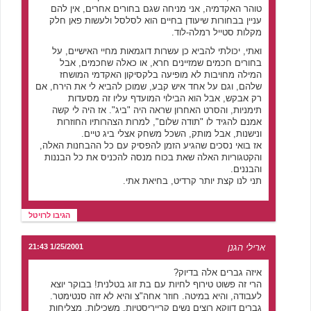
טוהר האקדמיה, אני מניחה שגם בחורים אחרים, אין להם
עניין בבחורות שיעודן בחיים הוא לסלסל ולעשות פאן חלק
מקלות סטייל רמלה-לוד.
ואתי, יכולתי להביא כן עשרות דוגמאות מחיי האישיים, על
בחורים חכמים שמזיינים חרא, או כאלה שחכמים, אבל
המילה מחויבות לא מופיעה בלקסיקון האקדמי המושחז
שלהם, וגם על אחד איש קבע, שמוכן להביא לי את הירח, אם
רק אבקש, אבל הוא הבילוי המועדף עליו זה מסעדות
תימניות, והסרט האחרון שראה היה "ביג". אז היה לי קשה
אמנם להגיד לו "תודה שלום", למרות הצהרותיו החוזרות
ונישנות, אבל מותק, השכל משחק אצלי ביג טיים.
אז בואי נסכים שהגיע הזמן להפסיק עם כל ההבחנות האלה,
והקטגוריות האלה שאת בכוח מנסה להכניס את כל הבננות
והבננים.
תני לנו קצת יותר קרדיט, בחיאת אתי.
הגיבו לרויטל
ארילי הגנן
1/25/2001 21:43
איזה גברים אלה בדיוק?
הרי זה פשוט טירוף לחיות עם בת זוג בטלנית! בבוקר יוצא
לעבודה, והיא במיטה. חוזר אחה"צ והיא לא זזה סנטימטר.
גברים דווקא רוצים נשים קרייריסטיות, משכילות, מצליחות