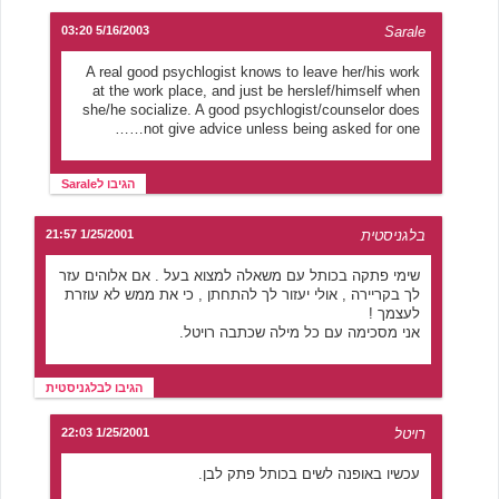
5/16/2003 03:20
Sarale
A real good psychlogist knows to leave her/his work
at the work place, and just be herslef/himself when
she/he socialize. A good psychlogist/counselor does
not give advice unless being asked for one……
הגיבו לSarale
בלגניסטית
1/25/2001 21:57
שימי פתקה בכותל עם משאלה למצוא בעל . אם אלוהים עזר
לך בקריירה , אולי יעזור לך להתחתן , כי את ממש לא עוזרת
לעצמך !
אני מסכימה עם כל מילה שכתבה רויטל.
הגיבו לבלגניסטית
רויטל
1/25/2001 22:03
עכשיו באופנה לשים בכותל פתק לבן.