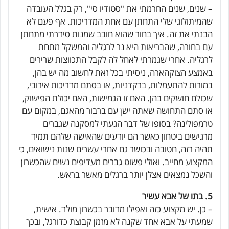
– שנים, שנים החרמתי את "סטודיו סי", רק בגלל העובדה
שהמיתולוגי שלי התחתן עם אחת המדריכות. אף פעם לא
הבנתי את זה. איך בחור שהוא חובב שמנות סידרתי מתחתן
עם בחורה, שהבריאות היא נר לרגליה והמשקל מתחת
לרגליה. אחרי שגמרתי לאחל לה לקבל התכווצות שרירים
באמצע הצוקהארה, ניסיתי בכל זאת לחשוב מה יש בהן,
במורות להתעמלות, ברקדניות, או בסתם מדריכות אירובי,
שכולם חושקים בהן. האם זו הגמישות, האם יכולת הפישוק,
או סתם התחושה שאתה ישן עם ברבור מהאגם, במקום עם
טרמפולינה? בסופו של דבר הגעתי למסקנה שגברים
מרגישים ביטחון כאשר הם יודעים שהאישה שלהם תמיד
תהיה רזה, חטובה ובכושר גם אחרי עשרים שנות נישואים, כי
המקצוע מחייב. ואולי פשוט גברים מעדיפים נשים שהכשרון
והשכל נמצאים אצלן יותר ברגלים מאשר בראש.
5. בתו של אבא עשיר
– כן. יש מקצוע כזה ואפילו מדובר בכשרון מולד. אישית,
שמעתי על אבא אחד שקנה לא מזמן קבוצת כדורגל, ובכך