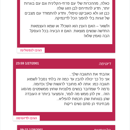
כאלה, מההכרות שלי עם פרחי-הקלינית וגם עם בוגרות
יותר, תדע להתייחס לבן הזוג שלה
כבן זוג ולא כאוביקט טיפולי, ותדע להתמודד עם מצבים
של זוגיות בלי להפוך הכל לדינמיקה.
ולשאר – האם הענין הוא השכל? או שמא העצמאות
החדשה שנשים מוצאות. האם זו הבעיה בכל העסק?
הבה נאמין שלא!
הגיבו לנפטלינה
דיוטימה
1/27/2001 23:59
אהבתי את התגובה שלך..
אני כל כך יכולה להבין עד כמה זה בלתי נסבל לשמוע
תגובה כמו: אתה לא מחובר לרגשות שלך.וכדומה.
נדמה לי שמדובר בנשים פלצניות שחוץ ממשפטים מהסוג
הזה.. אין להן ממש מה לומר, והמצער ביותר זו העובדה
שהן בטוחות שהן חכמות להפליא..
מבחינתי הן סתם נשים ריקות
הגיבו לדיוטימה
1/28/2001 09:22