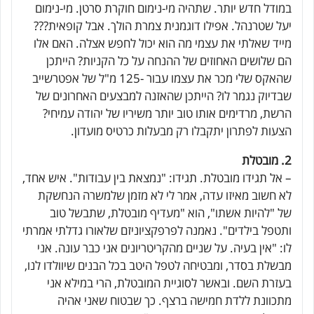
במודל חדש יותר. שתהיה מי-נימום חוקרת סרטן. מי-נימום
יעל שטרנהל. אפילו דוגמנית צמרת הולך. אבל קופאית???
מייד שאלתי את עצמי מה הוא יכול לחפש אצלה. האם אלו
הם שלושים האחוזים של ההנחה על כל הקניות? הייתכן
שהאקס שלי מכר את עצמו עבור -125 מ"ל של אפטרשייב
שבדיוק נגמר לו? הייתכן שהאזנה למבצעים האחרונים של
הרשת, מרדימים אותו טוב יותר משיריו של יהודה עמיחי?
הצעות לפתרון יתקבלו רק מבעלות כרטיס מועדון.
2. מובטלת
– אל תגידו מובטלת. תגידו: "נמצאת בין עבודות". איש אחד,
לא חשוב מאיזו עדה, אמר לי לא מזמן שלמשרה הנחשקת
של "להיות אשתו", הוא "מעדיף מובטלת, שתבשל טוב
ותטפל בילדים". נאמנה לפרפקציוניזם שלאורו גדלתי אמרתי
לו: "אין בעיה. על שניים מהקריטריונים אני כבר עונה. אני
מבשלת בסדר, ומבטיחה לטפל היטב בכל הבנים שיוולדו לנו,
בעזרת השם. ובאשר לסוגיית המובטלת, הרי במילא אני
מתכוונת ללדת חמישה ברצף. כך שבטוח שאני אהיה