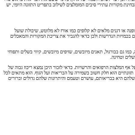
 ועוד. הצריכה המומלצת של סיבים תזונתיים עבור אדם מבוגר היא 25-30 גרם ביום. מבחינת מקורות עתירי סיבים המומלצים לשילוב בתפריט התזונה היומי, יש
פנה או דגנים מלאים לא קלופים כמו אורז לא מלוטש, שיבולת שועל
 בכמויות הנדרשות ולכן כדאי להגביר את צריכת המקורות והמאכלים
מו גם בבורגול, תאנים מיובשים, שזיפים מיובשים, קיווי בשלים ותפוחי
שלים וטחינה.
ל אף המלצות הרפואים והרשויות. כדאי לזכור היכן נמצא ריכוז גבוה של
 תזונתיים הוא חלק חשוב בשמירה על הבריאות ועל הגוף. הוא מתאים לכל
ה שלהם היא בבריאותם, עושרם וטעמם והיתרונות שלהם גדולים וברורים