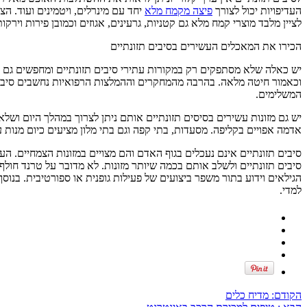
העדיפויות יכול לצורך
פיצה מקמח מלא
לציין מלבד מוצרי קמח מלא גם קטניות, גרעינים, אגוזים וכמובן פירות וירקות
הכירו את המאכלים העשירים בסיבים תזונתיים
יש כאלה שלא מסתפקים רק במקורות עתירי סיבים תזונתיים ומחפשים גם אחר
וכאמור חיטה מלאה. בהרבה מהמחקרים וההמלצות הרפואיות נחשבים סיבים
המשלימים.
יש גם מזונות עשירים בסיסים תזונתיים אותם ניתן לצרוך במהלך היום ושלא 
אדמה אפויים בקליפה. מסעדות, בתי קפה וגם בתי מלון מציעים כיום מנות ע
סיבים תזונתיים אינם נעכלים בגוף האדם והם מצויים במזונות הצמחיים. העי
סיבים תזונתיים ולשלב אותם בכמה שיותר מזונות. לא מדובר על טרנד חול
הגילאים וידוע בתור משפר ביצועים של פעילות גופנית או ספורטיבית. בנו
למדי.
הקודם:
מדיח כלים