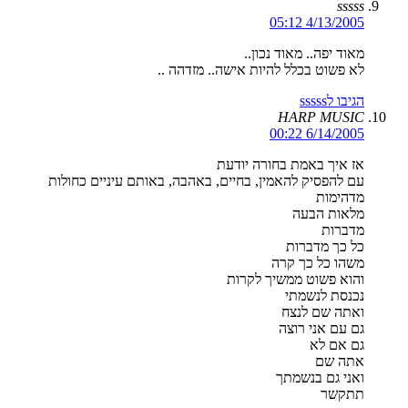
sssss
4/13/2005 05:12
מאוד יפה.. מאוד נכון..
לא פשוט בכלל להיות אישה.. מזדהה ..
הגיבו לsssss
HARP MUSIC
6/14/2005 00:22
אז איך באמת בחורה יודעת
עם להפסיק להאמין, בחיים, באהבה, באותם עיניים כחולות
מדהימות
מלאות הבעה
מדברות
כל כך מדברות
משהו כל כך קרה
והוא פשוט ממשיך לקרות
נכנסת לנשמתי
ואתה שם לנצח
גם עם אני רוצה
גם אם לא
אתה שם
ואני גם בנשמתך
תתקשר