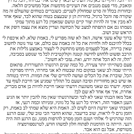
הרי הכל חולף לנו כאן מול העיניים ובארץ שלנו אולי במיוחד, הכל מרוץ
ומאבק, מדי פעם מנגבים את העיניים מדמעות אבל ממשיכים הלאה.
ובחורות בכלל זה סרט שמחולק לשניים; כשגברים בטוחים שהעולם זה מה
שקורה פה והכל כרגיל, בחורות הן זן שבעצם בטוח שהוא לבד, שאף אחד
לא מבין איך זה להיות יצור קיים ונושם שמאמין כל רגע מתוך עמקי
נשמתו גם אם התפתח למצב של הכחשה ועדיין מוצא את עצמו דופק את
הראש שוב ושוב.
ברוך שלא עשני אישה, הא? לא שזה מפריע לי, באמת שלא, לא איכפת לי
בכלל להיכנס לזה ולחיות את כל זה באמת עם כולם, אני עוד נוטה לחשוב
שאין ברירה, אבל לפעמים ממש מתחשק לי לעצור באמצע גלילות את
הרכב ופשוט ללחוש לחישה קטנה וקולקטיבית לכל מי שנוסע בסביבה,
"הלו, זה לא הכל אתה יודע, ואת..עזבי לא חשוב".
פעם כשהייתי יותר צעירה, כל כמה שנים הרגשתי התעוררות. פתאום
הייתי שמה לב שאני במקום כזה שבטוח לא אני בחרתי, הייתי מפרקת
הכל, שוברת את כל הכלים ועושה להורים שלי את המוות. הייתי בטוחה
אז שיש כאן מחזוריות וסיבה ושעם כל תהליך שמגיע אני חייבת לעוף עד
הסוף. ידעתי גם שאני משוגעת וידעתי שאני חייבת להיות בן אדם מבריק,
אחרת, איך אף אחד לא שם לב?
אבל מאז הבנתי שאני לא לבד וכשהרגשתי שאין מה להבין יותר אז הגיע
הענן האפור הזה, ראיתי כל רגע על כל גווניו, זמניותו וכמה רגעי, אז
חשבתי שאני יודעת היום לשים לב. האמת היא שלא שמתי לב באמת, רק
הזמן גרם לי לראות, שוב בדיעבד, שהוא החבר הכי טוב שלי, שגם הרגע
הזה שהרגיש לי אלוהי ושגם הזמן מסרב להרפות ממנו, גם הרגע הזה היה
רגעי. הייתה בו הזדמנות לפתוח חלון למשהו חדש, לטרנספורמציה
מטורפת, אבל גם הוא אבד.