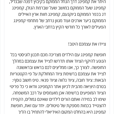
היתר את קמפינג דרך הנחל הממוקם בקיבוץ דפנה שבגליל,
קמפינג שעל הממוקם במושב שעל שברמת הגולן, קמפינג
דג בכפר הממוקם ביוקנעם, קמפינג חוות ארץ האיילים
הממוקם ביער אורנים ועוד מגוון נרחב של מתחמי קמפינג
הפעילים לאורך כל חודשי הקיץ ברחבי הארץ.
ציידו את עצמכם היטב!
חופשת קמפינג עם הילדים מצריכה מכם תכנון לוגיסטי בכל
הנוגע להיקף הציוד אותו תדרשו לצייד את עצמכם במהלך
החופשה. לצורך כך, אנו ממליצים לכם בראש ובראשונה
לצייד את עצמכם ברשימת ציוד המחולקת על פי הקטגוריות
הבאות: ציוד חובה, ציוד נלווה וציוד פנאי. טיפ חשוב נוסף:
בטרם היציאה מהבית לכיוון אתר הקמפינג וודאו כי כל פריטי
הציוד המופיעים ברשימה אכן מועמסים על רכב המשפחה.
שימו לב במידה ואתם הורים לילדים שאינם גמולים, הקפידו
להצטייד בכמות מספקת של טיטולים. יחד עם זאת, חופשת
קמפינג היא בהחלט המקום האידיאלי להתחיל בו הליך