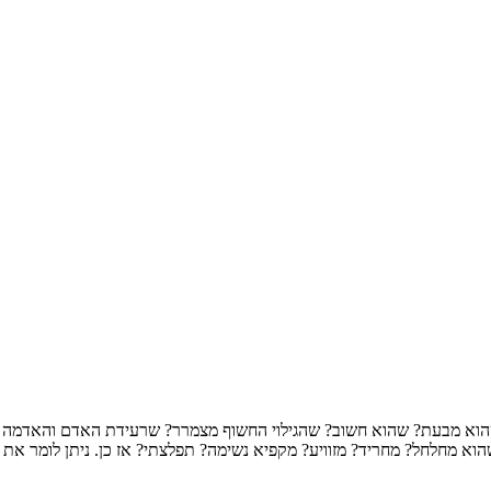
 שהוא מבעת? שהוא חשוב? שהגילוי החשוף מצמרר? שרעידת האדם והאדמה ש
וא מחלחל? מחריד? מזוויע? מקפיא נשימה? תפלצתי? אז כן. ניתן לומר את כ