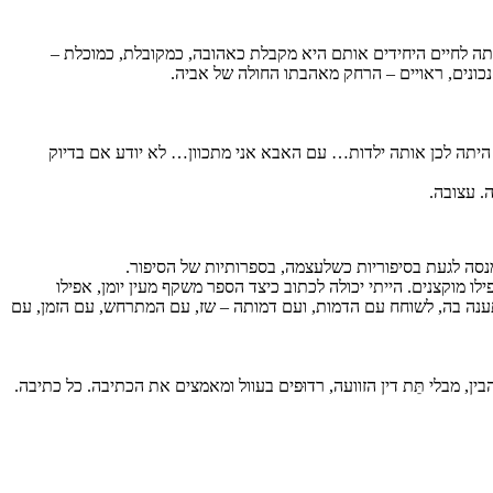
ותה לחיים היחידים אותם היא מקבלת כאהובה, כמקובלת, כמוכלת –
נכונים, ראויים – הרחק מאהבתו החולה של אביה.
… היתה לכן אותה ילדות… עם האבא אני מתכוון… לא יודע אם בדיוק
. עצובה.
 המנסה לגעת בסיפוריות כשלעצמה, בספרותיות של הסיפור.
לו מוקצנים. הייתי יכולה לכתוב כיצד הספר משקף מעין יומן, אפילו
מתענה בה, לשוחח עם הדמות, ועם דמותה – שז, עם המתרחש, עם הזמן, עם
 מבלי תֵּת דין הזוועה, רדוּפים בעוול ומאמצים את הכתיבה. כל כתיבה.