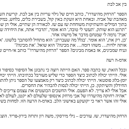
בין אב לבת
הספר "הרחק מהיעדרו", כותב חיים של גילוי עריות בין אב לבת. קריעת 
מאהבת של אביה. ובאחת היא זועקת באין קול, בשבירת כלים, בלחש, במילים
בתוך המילים והשתיקות משוחחת שז עם שז. לכאורה הן שתיים, אולי הן שת
"תרגע הוא שותק. 'תעשי לי טובה,' הוא אומר, 'תדברי אתה, את היחידה ש
'אני?' נדמה לי שמנחם מדבר אל מישהו אחר.
'כן, רק את,' הוא אומר. 'בגלל מה שעברתן.' הוא מתחיל להסתבך בלשונו. 
אותה ילדות… משהו דומה… את מבינה?' הוא שואל. 'את מבינה?'
ונניח שמבינים, אז באמת מבינים? הספר "הרחק מהיעדרו'" כותב אי-חיים של
אדמ-ה רעה
ובכל הזאת, שז כתבה ספר. האם הייתה רוצה כי נתבונן אל הסיפור כסיפור חי
אולי. הייתי יכולה לכתוב כיצד הספר כדי שליש מעורבל בכתיבתו. הייתי יכו
יומן-בלוג פוסטאי. הייתי יכולה לכתוב כיצד רק מאמצעו של הספר ניתן ל
החידלון והשיתקון. כן, הייתי יכולה לנסות להבהיר את החסרים.
אבל אולי לא צריך. לא הפעם. אולי החשכים הבועטים את עצמם צריכים לה
"אהיה רחוקה מהיעדרו של אבי מרחק אינסופי שלעולם לא יקטן, לעולם לא
אולי זהו אשר ראוי כי יקועקע באישוני הלב. באדמ-ה הרעה הזו. למחות בשק
הרחק מהיעדרו, שז. עורכים – נילי מירסקי, משה רון ותרזה בירון-פריד. הו