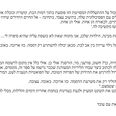
השכול על ההתעללות המסויטת הזו פוסעת בתוך דמות הבת, קושרת וכובלת א
 עם הפסיכולוגית שלה, בתיעוב עצמי, בתחינה – אל החיים היחידים שיהיו 
יים, לכאורה הן אחת. אולי הן אחת.
שז מקשיבה לה.'
'את מבינה, הילדוּת שלכן, אני מקווה שאת לא כועסת עליה שהיא סיפרה לי
 גילוי עריות בין אב לבת. מכאן יכולה להשתרע רק דממה. כזו ארוכה. כאובה
יה, כך? חשוּב, פורעני, מר, הורסני? אולי כן. אולי כלל אין מקום לרשומה
לה לכתוב כיצד שבחי הליריות המעודנת שכבר נרשמו על ספר זה, מוגזמים, אפי
התחיל להרגיש את ההידוק של הפרוזה הטובה, של הפואטיות הנענית לעט, ה
וליד רק את משרעת הדממה. כזו ארוכה. כאובה. עצובה.
 יצטמצם."
ט את השקט המעיק ולגעת בעדינות בנחמת אחרית הימים והלילות, מבלי להבין,
צאת עם עובד