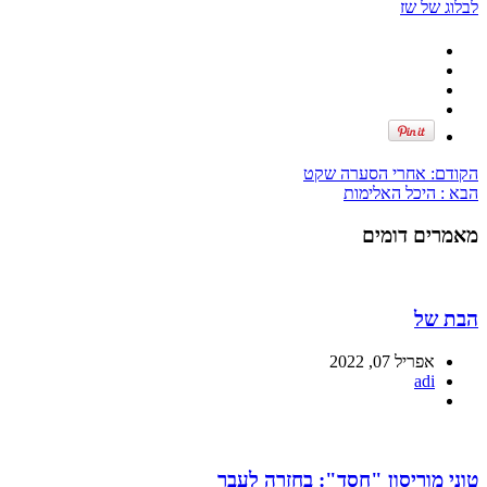
לבלוג של שז
הקודם:
אחרי הסערה שקט
הבא :
היכל האלימות
מאמרים דומים
הבת של
אפריל 07, 2022
adi
טוני מוריסון "חסד": בחזרה לעבר