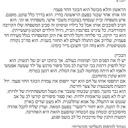
הראשון והלא מבוטל הוא הבוגד החד פעמי:
זהו אותו אחד שבגד בפעם הראשונה בחייו. הוא בדרך כלל שקט, מופנם.
איש משפחה ובית שנסחף בעקבות משבר אישי, משפחתי או זוגי. הוא
חביב לסובבים אותו אבל כל בילויו ועיסוקו זה סביב המשפחה שלו הקרובה
והמורחבת. כל עיניינו בפרנסת הבית, גידול הילדים ושקט (תעשייתי).
הוא בר תיקון, בר סליחה וחבל להרוס את הקן המשפחתי בגלל מעידה חד
פעמית, שלרוב אם תתגלה לעולם לא תחזור בשנית. הוא סה"כ נקודה
סטטיסטית. והוא (וזה הכי חשוב) נדיר בימינו.
הבכיין:
יש לו את הפנים הכי תמימות בעולם. אך בתוכו יש ים של רגשות. הוא
יכול להפיק דרמת בכי קורעת לב מכל סיפור מרגש על ילד שעשה אפטשי
ולאמו לא היתה ממחטה לנגב את הנזלת. הוא רגשן בטרוף.
והוא שקרן מתוחכם.
אם תתפסו אותו על חם הוא ישר יתפוס את עמדת הבוגד החד פעמי. יזיל
דמעות משכנעות של צער וחרטה.
הוא גבר מושך, מפרגן שבטוח ששבר את מעגל המשפחתיות של ילדותו.
יש לו לא מעט טראומות ילדות. ואין ספור סיפורים קורעי לב על אב
שנטש או התעלל, על אמא שתלטנית. ולא מעט שדים בארון
אין לו תקנה, הוא יחזור ו"ימעד" בפעם המאה. ועדין יצליח לקבל אהדה
מהסובבים ובטחון עם הבטחה שהפעם הזאת היא האחרונה.
דמעות התנין שלו מרככות כל לב כועס ופגוע.
נעבור לטיפוס השלישי והבעייתי: