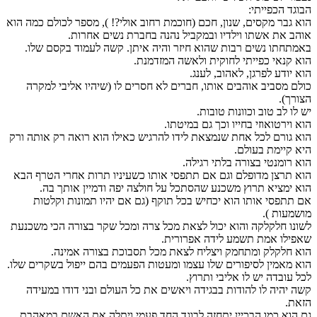
הבוגד הכפייתי:
הוא גבר מקסים, שנון, חכם (חוכמת רחוב אולי?! ), מספר לכולם כמה הוא
אוהב את אשתו וילדיו ובמקביל נהנה בחברת נשים אחרות.
באמתחתו נשים רבות שהוא חיזר והיה איתן. קשה לעמוד בקסם שלו.
הוא קנאי כפייתי לחוקית ולאשה המזדמנת.
הוא יודע לפרגן, לאהוב, לענג.
כולם מסביב אוהבים אותו, חברים לא חסרים לו (שיהיו אליבי למקרה
הצורך).
יש לו לב טוב וכוונות טובות.
הוא וירטואוזי בחייו וכך גם במיטתו.
הוא גורם לכל אחת שנמצאת לידו להרגיש כאילו הוא רואה רק אותה ורק
היא קיימת בעולם.
הוא רומנטי בצורה בלתי רגילה.
הוא תרצן מדופלם וגם אם תתפסי אותו כשעיניו תרות אחרי הטרף הבא
הוא ימציא תרוץ משכנע שהסתכל על חולצה יפה ודמיין אותך בה.
אם תתפסי אותו הוא יכחיש בכל תוקף (גם אם יהיו תמונות וקלטות
מושמעות ).
לשונו חלקלקה והוא יכול לצאת מכל צרה ומכל שקר בצורה הכי משכנעת
שאפילו אמת תשמע לידה אפרורית.
הוא חלקלק ומתחמק ויצליח לצאת מכל תסבוכת בצורה אמינה.
הוא מאמין לסיפורים שלו עצמו ומעטות הפעמים בהם ייפול בשקרים שלו.
לכל עובדה יש לו אליבי ותרוץ.
קשה יהיה לו להודות בבגידה ויאשים את כל העולם ובני דודו במעידה
הזאת.
גם הוא כמו הבכיין יתחזה לבוגד החד פעמי ויתלה את האשם במאהבת,