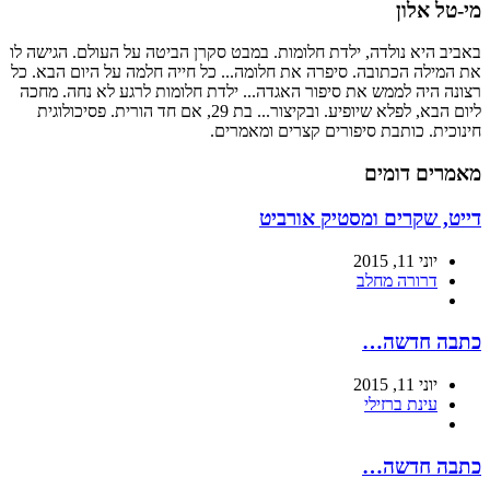
מי-טל אלון
באביב היא נולדה, ילדת חלומות. במבט סקרן הביטה על העולם. הגישה לו
את המילה הכתובה. סיפרה את חלומה... כל חייה חלמה על היום הבא. כל
רצונה היה לממש את סיפור האגדה... ילדת חלומות לרגע לא נחה. מחכה
ליום הבא, לפלא שיופיע. ובקיצור... בת 29, אם חד הורית. פסיכולוגית
חינוכית. כותבת סיפורים קצרים ומאמרים.
מאמרים דומים
דייט, שקרים ומסטיק אורביט
יוני 11, 2015
דרורה מחלב
כתבה חדשה…
יוני 11, 2015
עינת ברזילי
כתבה חדשה…