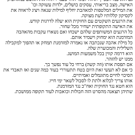
האישה, מצב בריאותי, עסקים כושלים, ילדות עשוקה וכו`
את המילים המלטפות למאהבת יחליף למילות שנאה ויציג לראווה את
לקסיקון קללותיו לעת מצוקה.
את הרגעים השקטים עם החוקית הוא יעלה לדרגות קודש.
את האישה התקופתית ישחיר מכל שחור.
כל הרגעים המשותפים שלהם ישכחו ואם נשארו עקבות מהאהבה
המזדמנת הוא ימחוק וישמיד אותם.
כל מילת אהבה שנכתבה או נאמרה למזדמנת תמחק או תהפוך למקבילה
השלילית והמכוערת שלה.
הוא דרמה קווין בכל משמעות המושג.
ממנו יש להזהר.
אם תפסת אותו (וזה קשה) ברחי כל עוד נפשך בך.
כי אם לא תעשי זאת היום בטח תתעוררי בעוד כמה שנים ואז תאבדי את
הסיכוי לחיים מתוגמלים ואמיתיים.
אותו צריך לכלוא ולתת לו לסבול לשאר ימי חייו.
הוא חטא נגד החוקית ואח"כ נגד המזדמנת.
שתיהן תצאנה מהסרט הזה חבולות וכואבות לעוד תקופה ממושכת.