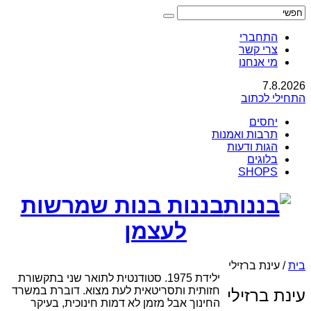
התחברי
צרי קשר
מי אנחנו
7.8.2026
התחילי לכתוב
יחסים
תרבות ואמנות
הגות ודעות
בלוגים
SHOPS
בננות בנות שמרשות
לעצמן
בית
/
עינת ברזילי
ילידת 1975. סטודנטית לתואר שני בתקשורת
חזותית ותסריטאית לעת מצוא. דוברת במשרד
עינת ברזילי
החינוך אבל מזמן לא דמות חינוכית, בעיקר