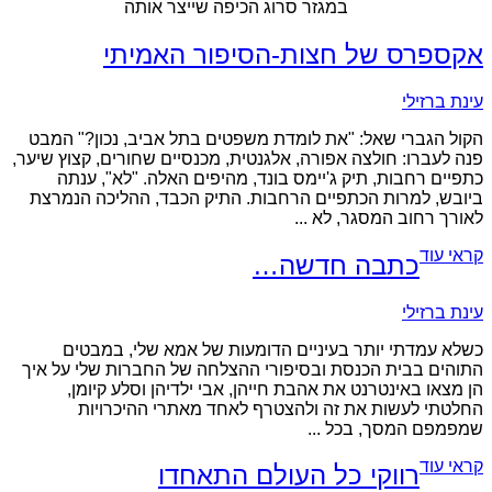
במגזר סרוג הכיפה שייצר אותה
אקספרס של חצות-הסיפור האמיתי
עינת ברזילי
הקול הגברי שאל: "את לומדת משפטים בתל אביב, נכון?" המבט
פנה לעברו: חולצה אפורה, אלגנטית, מכנסיים שחורים, קצוץ שיער,
כתפיים רחבות, תיק ג'יימס בונד, מהיפים האלה. "לא", ענתה
ביובש, למרות הכתפיים הרחבות. התיק הכבד, ההליכה הנמרצת
לאורך רחוב המסגר, לא ...
קראי עוד
כתבה חדשה…
עינת ברזילי
כשלא עמדתי יותר בעיניים הדומעות של אמא שלי, במבטים
התוהים בבית הכנסת ובסיפורי ההצלחה של החברות שלי על איך
הן מצאו באינטרנט את אהבת חייהן, אבי ילדיהן וסלע קיומן,
החלטתי לעשות את זה ולהצטרף לאחד מאתרי ההיכרויות
שמפמפם המסך, בכל ...
קראי עוד
רווקי כל העולם התאחדו