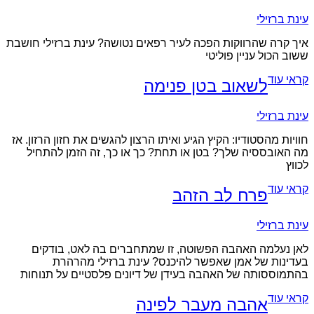
עינת ברזילי
איך קרה שהרווקות הפכה לעיר רפאים נטושה? עינת ברזילי חושבת
ששוב הכול עניין פוליטי
קראי עוד
לשאוב בטן פנימה
עינת ברזילי
חוויות מהסטודיו: הקיץ הגיע ואיתו הרצון להגשים את חזון הרזון. אז
מה האובססיה שלך? בטן או תחת? כך או כך, זה הזמן להתחיל
לכווץ
קראי עוד
פרח לב הזהב
עינת ברזילי
לאן נעלמה האהבה הפשוטה, זו שמתחברים בה לאט, בודקים
בעדינות של אמן שאפשר להיכנס? עינת ברזילי מהרהרת
בהתמוססותה של האהבה בעידן של דיונים פלסטיים על תנוחות
קראי עוד
אהבה מעבר לפינה