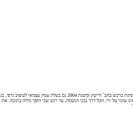
בת 35, נשואה + 2 נסיכות נמצאת במרדף תמידי אחר השעון שנים רבות עוסקת
ו עובר על ידי, הכל דרך נבכי הנשמה, עד רגש שבי הופך מילה כתובה. את 