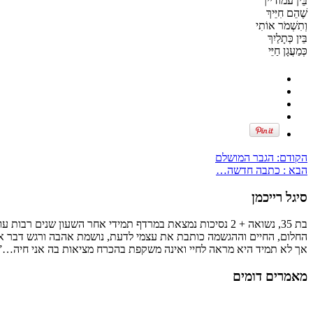
בֵּין עמודייך
שֶׁהֵם חִיֵּיךְ
וְתִשְׁמֹר אוֹתִי
בֵּין כְּתָלַיִךְ
כְּמַעֲגָן חַיֵּי
הקודם:
הגבר המושלם
הבא :
כתבה חדשה…
סיגל רייכמן
החלום, החיים וההגשמה כותבת את עצמי לדעת, נושמת אהבה ורגש דבר אינ
אך לא תמיד היא מראה לחיי ואינה משקפת בהכרח מציאות בה אני חיה…”
מאמרים דומים