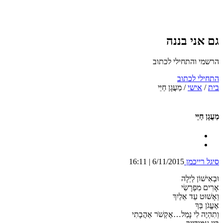
גם אני בננה
הרשמי והתחילי לכתוב
התחילי לכתוב
בית
/
אישי
/
מַעֲגָן חַיֵּי
מַעֲגָן חַיֵּי
סיגל רייכמן
6/11/2015 | 16:11
וּבְאִישׁוֹן לַיְלָה
אָרִים מִפְרָשִׂי
וְאָשׁוּט עַד אֵלַיִךְ
אֶעֱגֹן בְּךָ
וְתִהְיֶה לִי נָמֵל…אֶקְשֹׁר אַהֲבָתִי