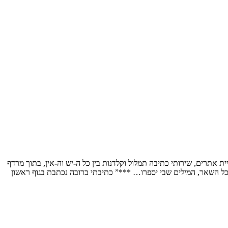
 ברכש בחב` הייטק ומשנת 2004 גם בעלת עסק עצמאי לעיצוב גרפי, בניית אתרים, שירותי כתיבה תמלול וקלדנות בין כל ה-יש וה-אין, בתוך מרדף
כל השאר, המילים שבי יספרו… ***” כתיבתי ברובה נכתבת בגוף ראשון