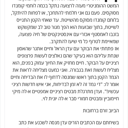
המשט ההומניטרי מעזה לרצועה נתקל בכמה לוחמי קומנדו
מסוקסים. פעם גם אני חלמתי להתחכך, או לפחות להיתקל,
בלוחם קומנדו מסוקס מהשייטת. עד שאחי הקטן התגייס
לשייטת, בתוך שבועות הוא הפך מגור טוב לב שמקשקש
בזנבו לאמסטף אכזרי עם אינסטינקטים של חיה פצועה,
שמאיימת לטרוף כל מי שיעז להתקרב.
אז פתחתי את הבוקר עם עדן הראל וחיים אתגר שהאסון
שנחת עליהם הוא בעיקר שהם נאלצים לעשות פרצופים
רציניים על הבוקר. חיים מחזיק את החיוך עמוק בפנים, הוא
מצליח לעשות זאת בגבורה. ואני כמעט מצליחה לראות את
הגמד הקטן בתוך ראשו שמנסה לדחוף לו את הבדיחה וחיים
אומר לו: "די גמד זה לא זמן לבדיחות, אני איש חדשות רציני
עכשיו!". ועדן מתרגלת מבטים רציניים אמפטיים א-לה מיקי
חיימוביץ ומבטים חמורי סבר א-לה יונית לוי.
הביוב זורם ברחובות
בשיחתם עם הכתבים הזרים עדן מנסה לשכנע את כתב