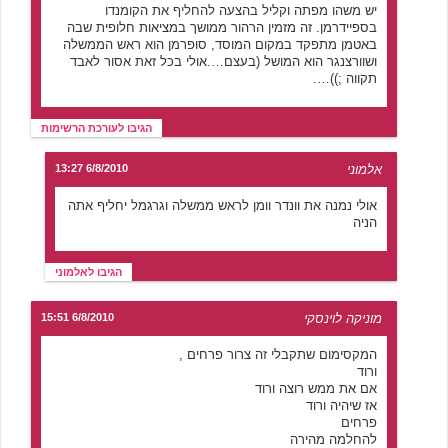
יש משהו מפתה וקליל בהצעה להחליף את הקומנדו
בספיידרמן. זה מזמין הרהור ממושך במציאות חלופית שבה
באטמן מתפקד במקום המוסד, סופרמן הוא ראש הממשלה
ושוורצנגר הוא המושל (בעצם….אולי בכל זאת אסור לאבד
תקווה ;))….
הגיבו לעורכת הרשימות
אלמוני
6/8/2010 13:27
אולי נמנה את וונדר וומן לראש ממשלה וגרגמל יחליף אתה
הניה
הגיבו לאלמוני
מוניקה לוינסקי
6/8/2010 15:51
המקסימום שתקבלי זה צרור פרחים ,
ורוד
אם את ממש רוצה ורוד
אז שיהיה ורוד
פרחים
להחלמה מהירה