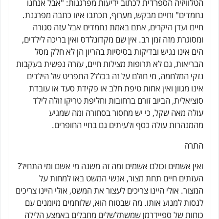
הטלוויזיה הספרדית לכתוב ידיעות מפרגנות: "אבל אנחנו
נחמדים" וחיים מבקש, מערוף, תכתבו איזו כתבה מפרגנת.
חיים ועדן היקרים, אתם באמת נחמדים אבל עזה סגורה
ומסוגרת מזה זמן רב. אין שם מקדונלדס ואין בריכה לילדים,
הים אינו נגיש ובדיקות בסיסיות בהריון הן לא חלק מסל
הבריאות, גם לא תרופות מצילות חיים, עזרה נפשית בעקבות
נזקי המלחמה, מי חולם על זה בכלל? התפריט של הילדים
אינו מגוון ואין אחות טיפת חלב או פקידת סעד או עובדת
סוציאלית, הביוב זורם ברחובות וחליפת טריקו זולה לילד
עולה מאה שקל, כי יש מחסור בסחורה ומה שמגיע
מהמנהרות עולה כסף ולעיתים גם בחיי החופרים.
התרה
ואין אשמים וכולם אשמים ומה זה משנה מי אשם ומי התחיל?
העזתים חיים תחת מצור, אנשי המשט באו למחות על
המצור. אולי היינו צריכים לעצור את המשט, אולי היינו צריכים
לנסות למנוע אותו. מה שבטוח הוא, שלוחמים מיומנים עם
כוחות של ספיידרמן שמשתלשלים מחבלים באמצע הלילה