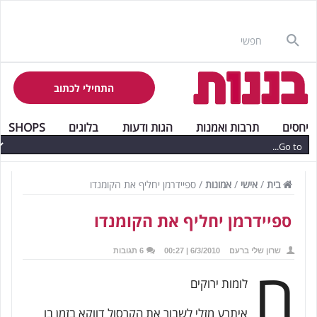
התחילי לכתוב
יחסים
תרבות ואמנות
הגות ודעות
בלוגים
SHOPS
בית
/
אישי
/
אמונות
/
ספיידרמן יחליף את הקומנדו
ספיידרמן יחליף את הקומנדו
שרון שלי ברעם
6/3/2010 | 00:27
6 תגובות
ח
לומות ירוקים
איתרע מזלי לשבור את הקרסול דווקא בזמן בו