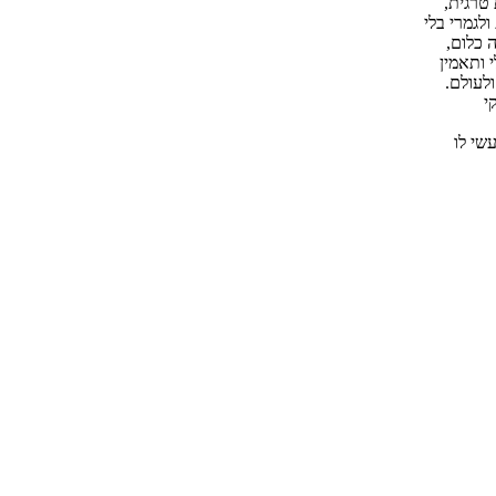
 טרגית,
לגמרי בלי
 כלום,
 ותאמין
לעולם.
י
שי לו