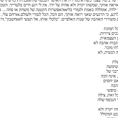
זה אתה לגמרי ואני רוצה אותך.
פרקיrnביוגרפיה, מנחם דורמן
ל תמונת
ים ציירות,
ן העצמאית.
קבות אהבה לא
י מוכר.
 הנשית, לא
עלת
ששימשה
בני של
אינה זוכה
ם יחסים
אהבה
 טיפשי
ל זאת, צילה
ר הנכסף שלה
ו יקרה ולא
בע המקולל