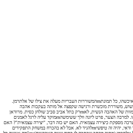
היא היתה ציירת מחוננת, וגם משוררת, אבל היא מוכרת בעיקר כאישה שאהבה אתrnאלתרמן, אהבה מיוסרת, נוראה, מהסוג שמותיר קורנות מדממים. איכשהו, כל תמונתrnהמשוררות העבריות מעלה את צילו של אלתרמן.
ירות שאוהבות אותם עד אבדון, במחיר שפיותן, אמנותן ושירתן העצמאית.rnסיפורה של חבצלת חבשוש, משוררת מוכשרת ורגישה שקפצה אל מותה בעקבות אהבה
לאrnממומשת אל פנחס שדה הסעיר את ביצת השירה המקומית, אבל לא היה בלתי מוכר.rnוסיפורים כאלה מציתים את הדמיון ומלבים את רומנטיקת המוות של האהבה הנשית, לאrnרק בתל אביב סביב שולחן כסית. מרודאן
וקמי קלודל, ג'קסון פולוק וליrnקרייזניקאין. יש משהו מלכנולי ומסעיר באמן גדול בעל מבט סנדקי, ונערה בעלתrnעיניי עופר גדולות ועצובות תלויה על כתפו. למרבה הצער, פרט ליונה וולך ששימשהrnמוקד עליה לרגל לאמנים
ין כמעט דוגמאות נשיות לסוג הרסני וקורבני שלrnיחסים. הגבר תמיד שורד אותן, אבל אמנותה של האישה שאיתו ושלא איתו, אינה זוכהrnלהערכה מספקת כיצירה עצמאית. האם יש כזה דבר, "יצירה עצמאית"? האם
יחסיםrnסימבויטיים ו/או טפיליים הכרחיים לאמנות גדולה? סביר להניח שכן. האם אהבהrnהרסנית ויוקדת הכרחית לשירה, כמו העדרו התמידי של אושר ודאי, יהיה זה טיפשיrnלהגיד לא. אבל לא בהכרח במשחק התפקידים