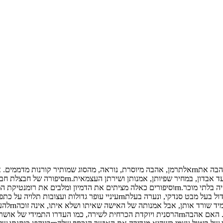
ובכלל, אמנים-גברים שחונכים ציירות,rnמשוררות צע
צעירים, א