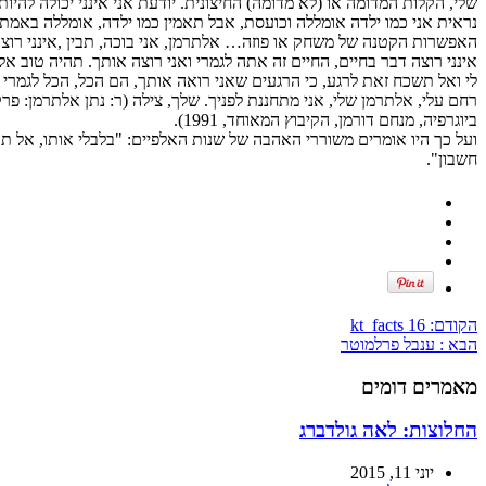
שלי, הקלות המדומה או (לא מדומה) החיצונית. יודעת אני אינני יכולה להיות
נראית אני כמו ילדה אומללה וכועסת, אבל תאמין כמו ילדה, אומללה באמת ו
האפשרות הקטנה של משחק או פוזה… אלתרמן, אני בוכה, תבין ,אינני רוצה
אינני רוצה דבר בחיים, החיים זה אתה לגמרי ואני רוצה אותך. תהיה טוב אלי
לי ואל תשכח זאת לרגע, כי הרגעים שאני רואה אותך, הם הכל, הכל לגמרי ו
רחם עלי, אלתרמן שלי, אני מתחננת לפניך. שלך, צילה (ר: נתן אלתרמן: פרק
ביוגרפיה, מנחם דורמן, הקיבוץ המאוחד, 1991).
ועל כך היו אומרים משוררי האהבה של שנות האלפיים: "בלבלי אותו, אל תע
חשבון".
הקודם:
kt_facts 16
הבא :
ענבל פרלמוטר
מאמרים דומים
החלוצות: לאה גולדברג
יוני 11, 2015