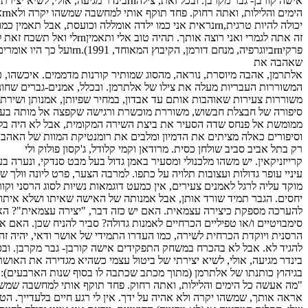
שאהבה את
אלתרמן, אהבה מיוסרת, נוראה, מהסוג שמותיר קורנות מדממים. איכשהו, כ
המשוררות העבריות מעלה את צילו של אלתרמן. ובכלל, אמנים-גברים שחונכ
משוררות צעירות שאוהבות אותם עד אבדון, במחיר שפיותן, אמנותן ושירת
סיפורה של חבצלת חבשוש, משוררת מוכשרת ורגישה שקפצה אל מותה בע
ממומשת אל פנחס שדה הסעיר את ביצת השירה המקומית, אבל לא היה בלת
וסיפורים כאלה מציתים את הדמיון ומלבים את רומנטיקת המוות של האהבה
רק בתל אביב סביב שולחן כסית. מרודאן וקמי קלודל, ג'קסון פולוק ולי
קרייזניקאין. יש משהו מלכנולי ומסעיר באמן גדול בעל מבט סנדקי, ונערה ב
עיניי עופר גדולות ועצובות תלויה על כתפו. למרבה הצער, פרט ליונה וולך 
מוקד עליה לרגל לאמנים צעירים, אין כמעט דוגמאות נשיות לסוג הרסני וקור
יחסים. הגבר תמיד שורד אותן, אבל אמנותה של האישה שאיתו ושלא איתו, 
להערכה מספקת כיצירה עצמאית. האם יש כזה דבר, "יצירה עצמאית"? הא
סימבויטיים ו/או טפיליים הכרחיים לאמנות גדולה? סביר להניח שכן. האם 
הרסנית ויוקדת הכרחית לשירה, כמו העדרו התמידי של אושר ודאי, יהיה זה
להגיד לא. אבל לא בהכרח במשחק התפקידים אישה קורבן- גבר מקרבן. ובכ
בינדר מגיעה, אולי, לשיא יצירתי של ביטול עצמי כשהיא מגדירה את האוש
בגיהוץ כותנתו של אלתרמן (מתוך מכתב שכתבה לו בסוף שנות הארבעים):
"מה אעשה כל הימים והלילות, ואתה רחוק. פחד תוקף אותי למחשבה שמשה
אראה אותך, שמשהו יקרה ולא אהיה על ידך. אין לי רגע חיים בלעדייך. הט