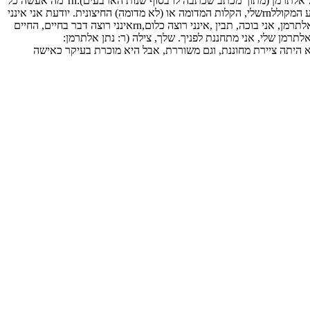
אישה קורבן- גבר מקרבן. ובכל זאת, צילהrnבינדר מגיעה, אולי, לשיא יצירתי של ביטול עצמי כשהיא מגדירה את האושר הנכסף שלהrnבגיהוץ כותנתו של אלתרמן (מתוך מכתב שכתבה לו בסוף שנות הארבעים):rn"מה אעשה כל
הימים והלילות, ואתה רחוק. פחד תוקף אותי למחשבה שמשהו יקרה ולאrnאראה אותך, שמשהו יקרה ולא אהיה על ידך. אין לי רגע חיים בלעדייך. הטבע המקוללrnשלי, הקלות המדומה או (לא מדומה) החיצונית. יודעת אני אינני
יכולה להיות טרגית,rnנראית אני כמו ילדה אומללה וכועסת, אבל תאמין כמו ילדה, אומללה באמת ולגמרי בליrnהאפשרות הקטנה של משחק או פוזה… אלתרמן, אני בוכה, תבין ,אינני רוצה כלום,rnאינני רוצה דבר בחיים, החיים
 תהיה טוב אלי ותאמיןrnלי ואל תשכח זאת לרגע, כי הרגעים שאני רואה אותך, הם הכל, הכל לגמרי ולעולם.rnרחם עלי, אלתרמן שלי, אני מתחננת לפניך. שלך, צילה (ר: נתן אלתרמן:
, הקיבוץ המאוחד, 1991).rnועל כך היו אומרים משוררי האהבה של שנות האלפיים: "בלבלי אותו, אל תעשי לוrnחשבון".היא היתה ציירת מחוננת, וגם משוררת, אבל היא מוכרת בעיקר כאישה