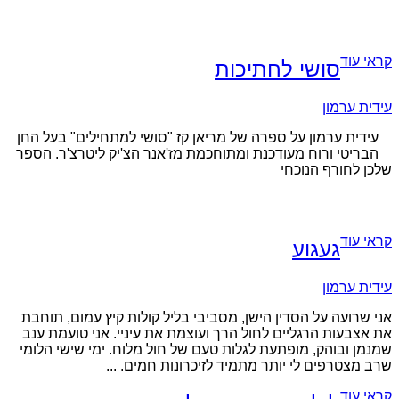
קראי עוד
סושי לחתיכות
עידית ערמון
עידית ערמון על ספרה של מריאן קז "סושי למתחילים" בעל החן
הבריטי ורוח מעודכנת ומתוחכמת מז'אנר הצ'יק ליטרצ'ר. הספר
שלכן לחורף הנוכחי
קראי עוד
געגוע
עידית ערמון
אני שרועה על הסדין הישן, מסביבי בליל קולות קיץ עמום, תוחבת
את אצבעות הרגליים לחול הרך ועוצמת את עיניי. אני טועמת ענב
שמנמן ובוהק, מופתעת לגלות טעם של חול מלוח. ימי שישי הלומי
שרב מצטרפים לי יותר מתמיד לזיכרונות חמים. ...
קראי עוד