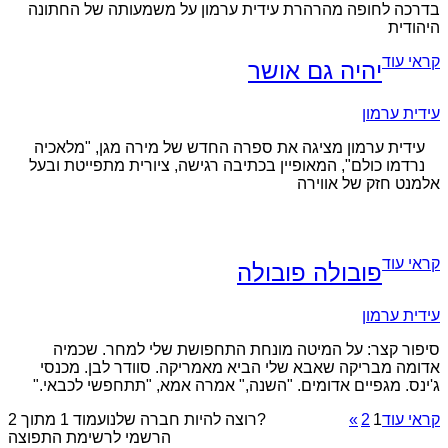
בדרכה לחופה מהרהרת עידית ערמון על משמעותה של החתונה
היהודית
קראי עוד
יהיה גם אושר
עידית ערמון
עידית ערמון מציגה את ספרה החדש של מירה מגן, "מלאכיה
נרדמו כולם", המאופיין בכתיבה רגישה, ציורית מתפייטת ובעל
אלמנט חזק של אווירה
קראי עוד
פובולה פובולה
עידית ערמון
סיפור קצר: על המיטה מונחת התחפושת שלי למחר. שכמיה
אדומה מבריקה שאבא שלי הביא מאמריקה. סוודר לבן. מכנסי
ג'ינס. מגפיים אדומים. "השנה," אמרה אמא, "תתחפשי לכבאי."
קראי עוד
1
2
»
רוצה להיות חברה שלנו?
עמוד 1 מתוך 2
הרשמי לרשימת התפוצה