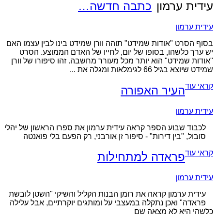
עידית ערמון
כתבה חדשה…
עידית ערמון
בסוף הסרט "אודות שמידט" תוהה וורן שמידט בינו לבין עצמו האם
יש ערך כלשהו, בסופו של יום, לחייו של האדם הממוצע. הסרט
"אודות שמידט" הוא יותר מכל מעורר מחשבה. זהו סיפורו של וורן
שמידט שיוצא בגיל 66 לגימלאות ומגלה את ...
קראי עוד
העיר האפורה
עידית ערמון
לכבוד שבוע הספר קראה עידית ערמון את ספרו הראשון של יהלי
סובול, "בין דירות" - סיפור זן אורבני, רק הפעם בלי פואנטה
קראי עוד
פראדה למתחילות
עידית ערמון
עידית ערמון קראה את רומן הבנות הקליל והשיקי "השטן לובשת
פראדה" ואכן נתקלה במעצבי על ומותגים יוקרתיים, אבל עלילה
כלשהי היא לא מצאה שם