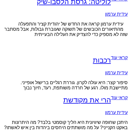
לוליטה: גרסת הלסבו-שיק
עידית ערמון
עידית ערמון קראה את החדש של יהודית קציר והתפעלה
מהתיאורים הכובשים של תשוקה שעוברת גבולות, אבל מסתבר
שזה לא מספיק כדי להצדיק את העלילה הבעייתית
קראי עוד
רכבות
עידית ערמון
סיפור קצר: היא עולה לקרון. גוררת רגליים ברישול אופייני.
מתיישבת מולו. רגע של חרדה משותפת, רעד, חיוך נבוך
קראי עוד
הרי את מקודשת
עידית ערמון
היתכן שחופה שיוויונית היא הליך קוסמטי בלבד? מה היתרונות
באקט הקנייני? על מה מושתתים היחסים ביהדות בין איש לאשתו?