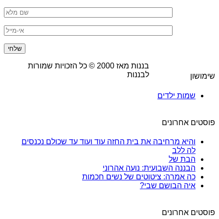
בננות מאז
2000
© כל הזכויות שמורות
לבננות
שימושון
שמות ילדים
פוסטים אחרונים
והיא מרחיבה את בית החזה עוד ועוד עד שכולם נכנסים
לה ללב
הבת של
הבננה השבועית: נועה אהרוני
כה אמרה: ציטוטים של נשים חכמות
איה הבושם שבי?
פוסטים אחרונים