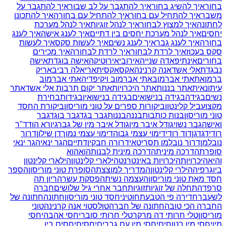
בחור
איך להשיג בחור
איך להתגבר על לב שבור
איך להתגבר על
משבר
איך להתחיל עם בחור
איך להתחיל עם בחורה
איך להתכונן
לחתונה
איך למצוץ לבחור
איך לנהל זוגיות
איך לנהל מערכת
יחסים
איך לנהל מערכת יחסים בין דתיים
איך לענג אישה
איך לענג
בחורה
איך לענג גבר
איך לענג נשים
איך לעשות סקס
איך לעשות
סקס בעכוז
איך לרדת לבחור
איך לרדת לבחורה
איך מכירים
בחורים
אינתיפאדה שנייה
אירובי
אירוטיקה
אישה בוגדת
אישה
נבגדת
אלי אשד
אנה קרנינה
אקס
אקסית
אריאלה רביב
אריק
ברמן
את
אתי אברמוב
אתי אברמוב ויקיפדיה
אתי אברמוב
עיתונאית
אתר בננות
אתר היכרויות
אתר יקום תרבות אלי אשד
אתר
נשים
בגידה
בגידה בנישואים
בגידה בנישואין
בגידות
בחירת
מקצוע
ביל קלינטון
ביקורות ספרים על טוני מוריסון
ביקורת החסד
טוני מוריסון
בנות כותבות
בננה
בננות
גבר בגד
גבר בוגד
גבר
ואישה
גבר נשוי
גודל איבר מין
גודל איבר מין של גבר
גיורא הוד
ד"ר
רודי
דגדגן
דוד רודי
דימוי עצמי גבוה
דימוי עצמי נמוך
דן שילון
דרור
נובלמן
דרור נובלמן תסריטאי
דרורה חבקין
דתיים
הגר ינאי
הגר ינאי
סופרת
הדרכה מינית
הדרכה מינית לבנות
הוא
הוא
והיא
היכרויות
היכרויות באינטרנט
הילארי קלינטון
הילארי קלינטון
ביוגרפיה
הילרי קלינטון
המדריך למוצצת
הסופרת טוני מוריסון
הספר
חסד מאת טוני מוריסון
העצמה נשית
הפסקת עשר
הריון תה
סרפד
התחלה של זוגיות
זוגיות
חבר אחרי גיל שלושים
חברה
לשעבר
חדירה פי הטבעת
חוטיני
חסד טוני מוריסון
חתונה
חתונה של
החברה הכי טובה
חתונה של חברה
טולסטוי אנה קרנינה
טוני
מוריסון
טלי חרותי דה מרקר
טלי חרותי סובר
יחסי אהבה
יחסי
מין
יחסי מין בטוחים
יחסי מין עם גברים
יחסים
יחסים בין