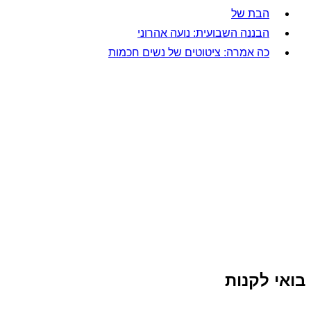
הבת של
הבננה השבועית: נועה אהרוני
כה אמרה: ציטוטים של נשים חכמות
בואי לקנות