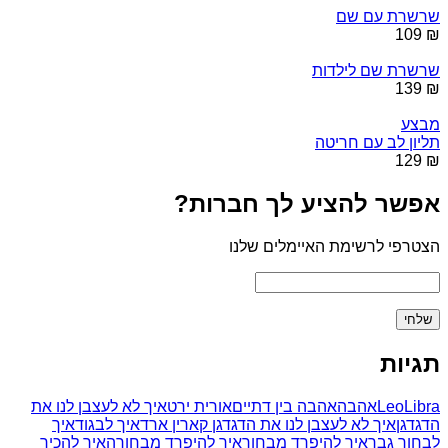
שרשרת עם שם
₪ 109
שרשרת שם לילדות
₪ 139
מבצע
תליון לב עם חריטה
₪ 129
אפשר להציע לך חברות?
הצטרפי לרשימת האיימלים שלנו
תגיות
Libra
Leo
אהבה
אהבה בין דתיים
אורית ירט
איך לא לעצבן לנו את
הדגדגן
איך לא לעצבן לנו את הדגדגן קארין ארד
איך לבגוד
איך
לבחור גבר
איך להיפרד מבחור
איך להיפרד מבחורה
איך להכיר