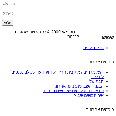
בננות מאז
2000
© כל הזכויות שמורות
לבננות
שימושון
שמות ילדים
פוסטים אחרונים
והיא מרחיבה את בית החזה עוד ועוד עד שכולם נכנסים
לה ללב
הבת של
הבננה השבועית: נועה אהרוני
כה אמרה: ציטוטים של נשים חכמות
איה הבושם שבי?
פוסטים אחרונים