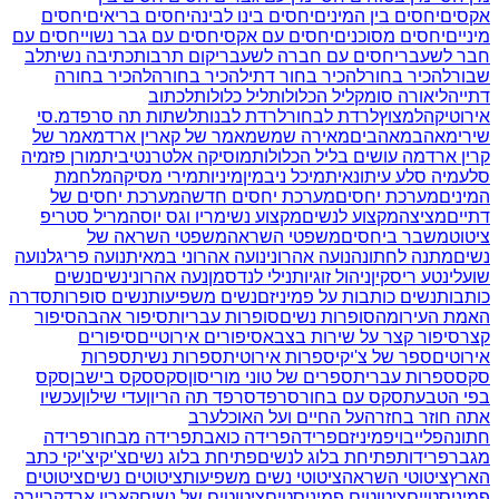
אקסים
יחסים בין המינים
יחסים בינו לבינה
יחסים בריאים
יחסים
מיניים
יחסים מסוכנים
יחסים עם אקס
יחסים עם גבר נשוי
יחסים עם
חבר לשעבר
יחסים עם חברה לשעבר
יקום תרבות
כתיבה נשית
לב
שבור
להכיר בחור
להכיר בחור דתי
להכיר בחורה
להכיר בחורה
דתייה
ליאורה סומק
ליל הכלולות
ליל כלולות
לכתוב
אירוטיקה
למצוץ
לרדת לבחור
לרדת לבנות
לשתות תה סרפד
מ.סי
שירי
מאהב
מאהבים
מאירה שמש
מאמר של קארין ארד
מאמר של
קרין ארד
מה עושים בליל הכלולות
מוסיקה אלטרנטיבית
מורן פז
מיה
סלע
מיה סלע עיתונאית
מיכל ניב
מין
מיניות
מירי מסיקה
מלחמת
המינים
מערכת יחסים
מערכת יחסים חדשה
מערכת יחסים של
דתיים
מציצה
מקצוע לנשים
מקצוע נשי
מריו וגס יוסה
מריל סטריפ
ציטוט
משבר ביחסים
משפטי השראה
משפטי השראה של
נשים
מתנה לחתונה
נועה אהרוני
נועה אהרוני במאית
נועה פריגל
נועה
שועלי
נטע ריסקין
ניהול זוגיות
נילי לנדסמן
נעה אהרוני
נשים
נשים
כותבות
נשים כותבות על פמיניזם
נשים משפיעות
נשים סופרות
סדרה
האמת העירומה
סופרות נשים
סופרות עבריות
סיפור אהבה
סיפור
קצר
סיפור קצר על שירות בצבא
סיפורים אירוטיים
סיפורים
אירוטים
ספר של צ'יקי
ספרות אירוטית
ספרות נשית
ספרות
סקס
ספרות עברית
ספרים של טוני מוריסון
סקס
סקס בישבן
סקס
בפי הטבעת
סקס עם בחור
סרפד
סרפד תה הריון
עדי שילון
עכשיו
אתה חוזר בחזרה
על החיים ועל האוכל
ערב
חתונה
פלייבוי
פמיניזם
פרידה
פרידה כואבת
פרידה מבחור
פרידה
מגבר
פרידות
פתיחת בלוג לנשים
פתיחת בלוג נשים
צ'יקי
צ'יקי כתב
הארץ
ציטוטי השראה
ציטוטי נשים משפיעות
ציטוטים נשים
ציטוטים
פמיניסטיים
ציטוטים פמיניסטים
ציטוטים של נשים
קארין ארד
קריירה