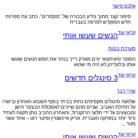
אלכס פישר
סיפור קצר מתוך גיליון הבכורה של "מסמרים", כתב עת ספרותי
חדש המוקדש לפרוזה בעברית
קראי עוד
הנשים שעשו אותי
מערכת בננות
הסופר והעיתונאי יורם מארק רייך בוחר את חמש הנשים שעשו
אותו ובלעדיהן לא היה מי שהוא
קראי עוד
3 סינגלים חדשים
שירי רבר
שלושה סינגלים מקסימים נחתו בביתי בסוף השבוע האחרון ובישרו
על תחילת האביב. שניים מהם שייכים לאסכולת הבצפר הישן
ומבוצעים על ידי חלוצי הרוקנרול, והאחרון החביב נותן תקווה לעתיד
ורוד יותר במוזיקה העברית. אריק איינשטיין ופיטר רוט – אחד עשר
מטר ...
קראי עוד
הנשים שעשו אותי