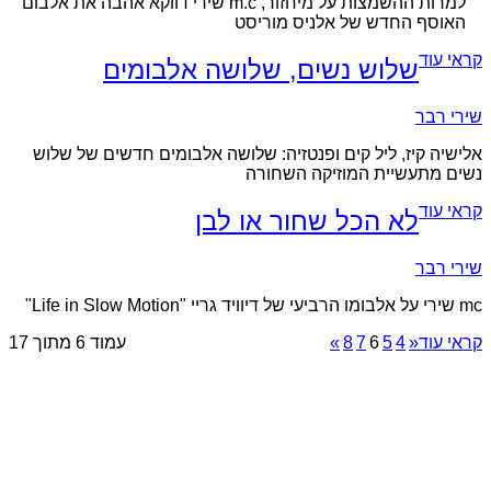
למרות ההשמצות על מיחזור, m.c שירי דווקא אהבה את אלבום
האוסף החדש של אלניס מוריסט
קראי עוד
שלוש נשים, שלושה אלבומים
שירי רבר
אלישיה קיז, ליל קים ופנטזיה: שלושה אלבומים חדשים של שלוש
נשים מתעשיית המוזיקה השחורה
קראי עוד
לא הכל שחור או לבן
שירי רבר
mc שירי על אלבומו הרביעי של דיוויד גריי "Life in Slow Motion"
קראי עוד
«
4
5
6
7
8
»
עמוד 6 מתוך 17