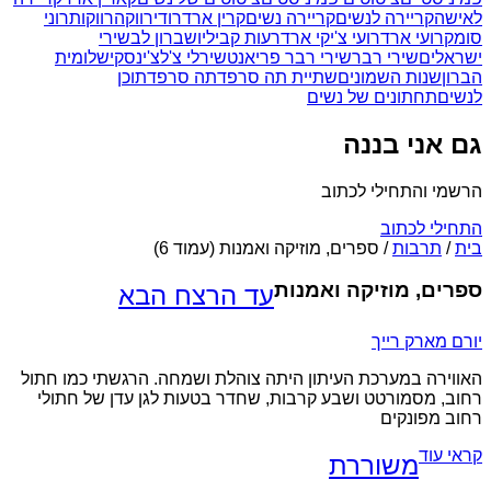
לאישה
קריירה לנשים
קריירה נשים
קרין ארד
רודי
רווקה
רווקות
רוני
סומק
רועי ארד
רועי צ'יקי ארד
רעות קביליו
שברון לב
שירי
ישראלים
שירי רבר
שירי רבר פריאנט
שירלי צ'לצ'ינסקי
שלומית
הברון
שנות השמונים
שתיית תה סרפד
תה סרפד
תוכן
לנשים
תחתונים של נשים
גם אני בננה
הרשמי והתחילי לכתוב
התחילי לכתוב
בית
/
תרבות
/
ספרים, מוזיקה ואמנות
(עמוד 6)
ספרים, מוזיקה ואמנות
עד הרצח הבא
יורם מארק רייך
האווירה במערכת העיתון היתה צוהלת ושמחה. הרגשתי כמו חתול
רחוב, מסמורטט ושבע קרבות, שחדר בטעות לגן עדן של חתולי
רחוב מפונקים
קראי עוד
משוררת