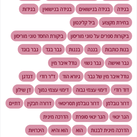
בגידה
בגידה בנישואים
בגידה בנישואין
בגידות
בחירת מקצוע
ביל קלינטון
ביקורות ספרים על טוני מוריסון
ביקורת החסד טוני מוריסון
בנות כותבות
בננה
בננות
גבר בגד
גבר בוגד
גבר ואישה
גבר נשוי
גודל איבר מין
גודל איבר מין של גבר
גיורא הוד
ד"ר רודי
דגדגן
דוד רודי
דימוי עצמי גבוה
דימוי עצמי נמוך
דן שילון
דרור נובלמן
דרור נובלמן תסריטאי
דרורה חבקין
דתיים
הגר ינאי
הגר ינאי סופרת
הדרכה מינית
הדרכה מינית לבנות
הוא
הוא והיא
היכרויות