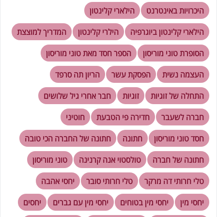
היכרויות באינטרנט
הילארי קלינטון
הילארי קלינטון ביוגרפיה
הילרי קלינטון
המדריך למוצצת
הסופרת טוני מוריסון
הספר חסד מאת טוני מוריסון
העצמה נשית
הפסקת עשר
הריון תה סרפד
התחלה של זוגיות
זוגיות
חבר אחרי גיל שלושים
חברה לשעבר
חדירה פי הטבעת
חוטיני
חסד טוני מוריסון
חתונה
חתונה של החברה הכי טובה
חתונה של חברה
טולסטוי אנה קרנינה
טוני מוריסון
טלי חרותי דה מרקר
טלי חרותי סובר
יחסי אהבה
יחסי מין
יחסי מין בטוחים
יחסי מין עם גברים
יחסים