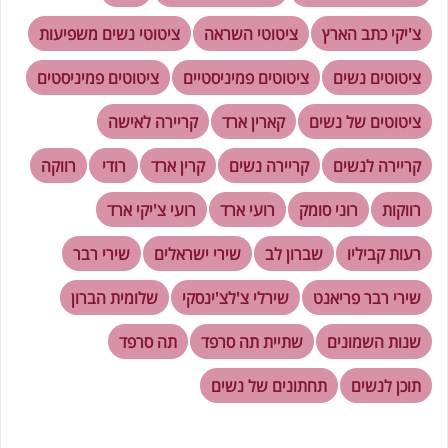
צ'יקי כתב הארץ
ציטוטי השראה
ציטוטי נשים משפיעות
ציטוטים נשים
ציטוטים פמיניסטיים
ציטוטים פמיניסטים
ציטוטים של נשים
קארין ארד
קריירה לאישה
קריירה לנשים
קריירה נשים
קרין ארד
רודי
רווקה
רווקות
רוני סומק
רועי ארד
רועי צ'יקי ארד
רעות קביליו
שברון לב
שירי ישראלים
שירי רבר
שירי רבר פריאנט
שירלי צ'לצ'ינסקי
שלומית הברון
שנות השמונים
שתיית תה סרפד
תה סרפד
תוכן לנשים
תחתונים של נשים