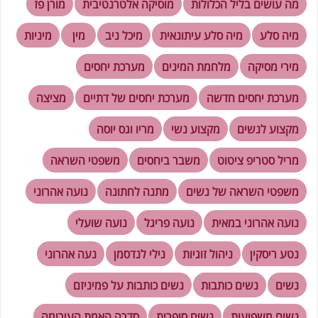
מה עושים בליל הכלולות
מוסיקה אלטרנטיבית
מורן פז
מיה סלע
מיה סלע עיתונאית
מיכל ניב
מין
מיניות
מירי מסיקה
מלחמת המינים
מערכת יחסים
מערכת יחסים חדשה
מערכת יחסים של דתיים
מציצה
מקצוע לנשים
מקצוע נשי
מריו וגס יוסה
מריל סטריפ ציטוט
משבר ביחסים
משפטי השראה
משפטי השראה של נשים
מתנה לחתונה
נועה אהרוני
נועה אהרוני במאית
נועה פריגל
נועה שועלי
נטע ריסקין
ניהול זוגיות
נילי לנדסמן
נעה אהרוני
נשים
נשים כותבות
נשים כותבות על פמיניזם
נשים משפיעות
נשים סופרות
סדרה האמת העירומה