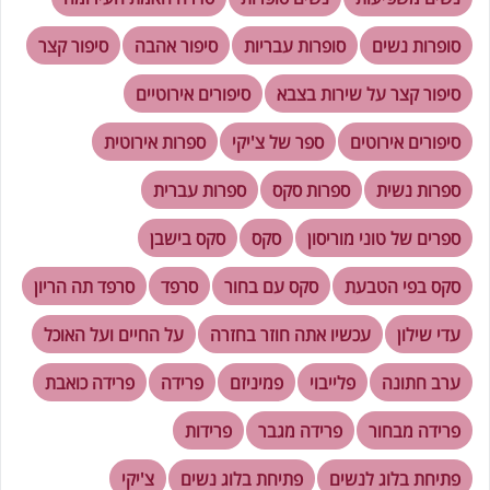
סופרות נשים
סופרות עבריות
סיפור אהבה
סיפור קצר
סיפור קצר על שירות בצבא
סיפורים אירוטיים
סיפורים אירוטים
ספר של צ'יקי
ספרות אירוטית
ספרות נשית
ספרות סקס
ספרות עברית
ספרים של טוני מוריסון
סקס
סקס בישבן
סקס בפי הטבעת
סקס עם בחור
סרפד
סרפד תה הריון
עדי שילון
עכשיו אתה חוזר בחזרה
על החיים ועל האוכל
ערב חתונה
פלייבוי
פמיניזם
פרידה
פרידה כואבת
פרידה מבחור
פרידה מגבר
פרידות
פתיחת בלוג לנשים
פתיחת בלוג נשים
צ'יקי