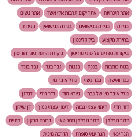
אתר היכרויות
אתר יקום תרבות אלי אשד
אתר נשים
בגידה
בגידה בנישואים
בגידה בנישואין
בגידות
בחירת מקצוע
ביל קלינטון
ביקורות ספרים על טוני מוריסון
ביקורת החסד טוני מוריסון
בנות כותבות
בננה
בננות
גבר בגד
גבר בוגד
גבר ואישה
גבר נשוי
גודל איבר מין
גודל איבר מין של גבר
גיורא הוד
ד"ר רודי
דגדגן
דוד רודי
דימוי עצמי גבוה
דימוי עצמי נמוך
דן שילון
דרור נובלמן
דרור נובלמן תסריטאי
דרורה חבקין
דתיים
הגר ינאי
הגר ינאי סופרת
הדרכה מינית