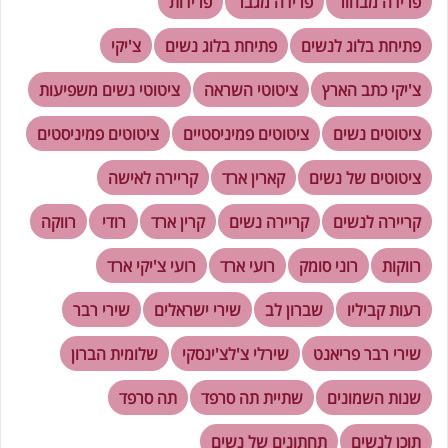
פרידה מבחור
פרידה מגבר
פרידות
פתיחת בלוג לנשים
פתיחת בלוג נשים
צ'יקי
צ'יקי כתב הארץ
ציטוטי השראה
ציטוטי נשים משפיעות
ציטוטים נשים
ציטוטים פמיניסטיים
ציטוטים פמיניסטים
ציטוטים של נשים
קארין ארד
קריירה לאישה
קריירה לנשים
קריירה נשים
קרין ארד
רודי
רווקה
רווקות
רוני סומק
רועי ארד
רועי צ'יקי ארד
רעות קביליו
שברון לב
שירי ישראלים
שירי רבר
שירי רבר פריאנט
שירלי צ'לצ'ינסקי
שלומית הברון
שנות השמונים
שתיית תה סרפד
תה סרפד
תוכן לנשים
תחתונים של נשים