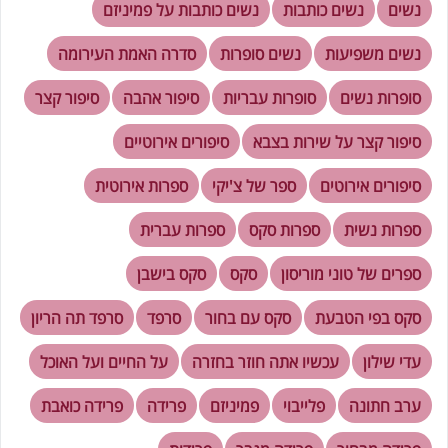
נשים
נשים כותבות
נשים כותבות על פמיניזם
נשים משפיעות
נשים סופרות
סדרה האמת העירומה
סופרות נשים
סופרות עבריות
סיפור אהבה
סיפור קצר
סיפור קצר על שירות בצבא
סיפורים אירוטיים
סיפורים אירוטים
ספר של צ'יקי
ספרות אירוטית
ספרות נשית
ספרות סקס
ספרות עברית
ספרים של טוני מוריסון
סקס
סקס בישבן
סקס בפי הטבעת
סקס עם בחור
סרפד
סרפד תה הריון
עדי שילון
עכשיו אתה חוזר בחזרה
על החיים ועל האוכל
ערב חתונה
פלייבוי
פמיניזם
פרידה
פרידה כואבת