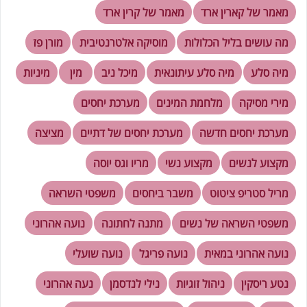
מאמר של קארין ארד
מאמר של קרין ארד
מה עושים בליל הכלולות
מוסיקה אלטרנטיבית
מורן פז
מיה סלע
מיה סלע עיתונאית
מיכל ניב
מין
מיניות
מירי מסיקה
מלחמת המינים
מערכת יחסים
מערכת יחסים חדשה
מערכת יחסים של דתיים
מציצה
מקצוע לנשים
מקצוע נשי
מריו וגס יוסה
מריל סטריפ ציטוט
משבר ביחסים
משפטי השראה
משפטי השראה של נשים
מתנה לחתונה
נועה אהרוני
נועה אהרוני במאית
נועה פריגל
נועה שועלי
נטע ריסקין
ניהול זוגיות
נילי לנדסמן
נעה אהרוני