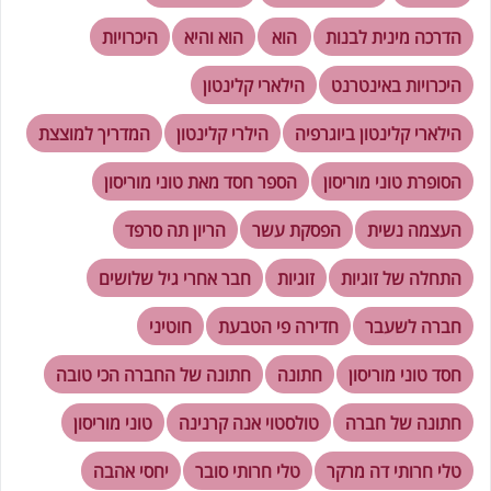
הדרכה מינית לבנות
הוא
הוא והיא
היכרויות
היכרויות באינטרנט
הילארי קלינטון
הילארי קלינטון ביוגרפיה
הילרי קלינטון
המדריך למוצצת
הסופרת טוני מוריסון
הספר חסד מאת טוני מוריסון
העצמה נשית
הפסקת עשר
הריון תה סרפד
התחלה של זוגיות
זוגיות
חבר אחרי גיל שלושים
חברה לשעבר
חדירה פי הטבעת
חוטיני
חסד טוני מוריסון
חתונה
חתונה של החברה הכי טובה
חתונה של חברה
טולסטוי אנה קרנינה
טוני מוריסון
טלי חרותי דה מרקר
טלי חרותי סובר
יחסי אהבה