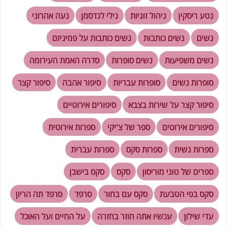
נטע ריסקין
ניהול זוגיות
נילי לנדסמן
נעה אהרוני
נשים
נשים כותבות
נשים כותבות על פמיניזם
נשים משפיעות
נשים סופרות
סדרה האמת העירומה
סופרות נשים
סופרות עבריות
סיפור אהבה
סיפור קצר
סיפור קצר על שירות בצבא
סיפורים אירוטיים
סיפורים אירוטים
ספר של צ'יקי
ספרות אירוטית
ספרות נשית
ספרות סקס
ספרות עברית
ספרים של טוני מוריסון
סקס
סקס בישבן
סקס בפי הטבעת
סקס עם בחור
סרפד
סרפד תה הריון
עדי שילון
עכשיו אתה חוזר בחזרה
על החיים ועל האוכל