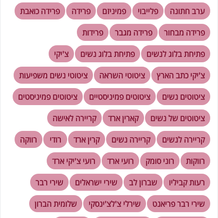
ערב חתונה
פלייבוי
פמיניזם
פרידה
פרידה כואבת
פרידה מבחור
פרידה מגבר
פרידות
פתיחת בלוג לנשים
פתיחת בלוג נשים
צ'יקי
צ'יקי כתב הארץ
ציטוטי השראה
ציטוטי נשים משפיעות
ציטוטים נשים
ציטוטים פמיניסטיים
ציטוטים פמיניסטים
ציטוטים של נשים
קארין ארד
קריירה לאישה
קריירה לנשים
קריירה נשים
קרין ארד
רודי
רווקה
רווקות
רוני סומק
רועי ארד
רועי צ'יקי ארד
רעות קביליו
שברון לב
שירי ישראלים
שירי רבר
שירי רבר פריאנט
שירלי צ'לצ'ינסקי
שלומית הברון