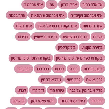
אריאלה רביב
אריק ברמן
את
אתי אברמוב
אתי אברמוב ויקיפדיה
אתי אברמוב עיתונאית
אתר בננות
אתר היכרויות
אתר יקום תרבות אלי אשד
אתר נשים
בגידה
בגידה בנישואים
בגידה בנישואין
בגידות
בחירת מקצוע
ביל קלינטון
ביקורות ספרים על טוני מוריסון
ביקורת החסד טוני מוריסון
בנות כותבות
בננה
בננות
גבר בגד
גבר בוגד
גבר ואישה
גבר נשוי
גודל איבר מין
גודל איבר מין של גבר
גיורא הוד
ד"ר רודי
דגדגן
דוד רודי
דימוי עצמי גבוה
דימוי עצמי נמוך
דן שילון