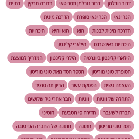
דרור נובלמן
דרור נובלמן תסריטאי
דרורה חבקין
דתיים
הגר ינאי
הגר ינאי סופרת
הדרכה מינית
הדרכה מינית לבנות
הוא
הוא והיא
היכרויות
היכרויות באינטרנט
הילארי קלינטון
הילארי קלינטון ביוגרפיה
הילרי קלינטון
המדריך למוצצת
הסופרת טוני מוריסון
הספר חסד מאת טוני מוריסון
העצמה נשית
הפסקת עשר
הריון תה סרפד
התחלה של זוגיות
זוגיות
חבר אחרי גיל שלושים
חברה לשעבר
חדירה פי הטבעת
חוטיני
חסד טוני מוריסון
חתונה
חתונה של החברה הכי טובה