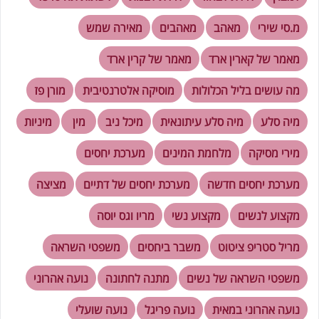
מ.סי שירי
מאהב
מאהבים
מאירה שמש
מאמר של קארין ארד
מאמר של קרין ארד
מה עושים בליל הכלולות
מוסיקה אלטרנטיבית
מורן פז
מיה סלע
מיה סלע עיתונאית
מיכל ניב
מין
מיניות
מירי מסיקה
מלחמת המינים
מערכת יחסים
מערכת יחסים חדשה
מערכת יחסים של דתיים
מציצה
מקצוע לנשים
מקצוע נשי
מריו וגס יוסה
מריל סטריפ ציטוט
משבר ביחסים
משפטי השראה
משפטי השראה של נשים
מתנה לחתונה
נועה אהרוני
נועה אהרוני במאית
נועה פריגל
נועה שועלי