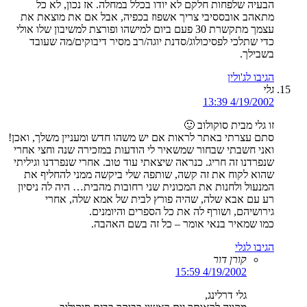
הבעיה שלפחות חלקם לא יודו בכלל במחלה. אז נכון, לא כל
מתאהב אובססיבי צריך אשפוז בכפיה, אבל אם את מוצאת את
עצמך מתקשרת 30 פעם ביום למישהו ופורצת למשיבון שלו אולי
כדי שתלכי לפסיכולוג/סדנת יוגה/רב מסיר דיבוקים/מה שעובד
בשבילך.
הגיבו לג'ולין
גלי
4/19/2002 13:39
זו גלי מבית סוקולוב 🙂
סתם עצרתי באתר לראות אם יש משהו חדש ומעניין משלך, ואכן!
ואני חשבתי שבחור שמשאיר לי הודעות במזכירה שנה וחצי אחרי
שנפרדנו זה חריג. כנראה שיצאתי עוד טוב. אחרי שנפרדנו וגיליתי
שהוא לקוח את זה קשה, שותפה שלי ביקשה ממני להחליף את
המנעול ולחנות את המכונית שני רחובות מהבית… היה לה ניסיון
רע עם אבא שלה, שהיה פורץ לבית של אמא שלה, אחרי
גירושיהם, ושורף לה את כל הספרים והיומנים.
כמו שמאיר בנאי אומר – כל זה בשם האהבה.
הגיבו לגלי
קורן דור
4/19/2002 15:59
גלי דרלינג,