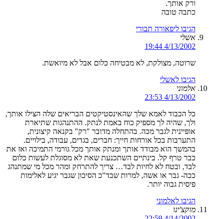
ורק אותך.
כתבה טובה
הגיבו ליפאורה תבורי
אשלי
4/13/2002 19:44
שרוטה, מצולקת, לא מבטיחה כלום אבל לא מיואשת.
הגיבו לאשלי
אלמוני
4/13/2002 23:53
כל הכבוד לאמא שלך שהאינסטיקטים הבריאים שלה הצילו אותך,
ולך, שהיה לך מספיק כוח באמת לנתק. ההתנהגות שתיארת
אופיינית לגבר מכה. בהתחלה מדובר "רק" בקנאה קיצונית,
התערבות בכל אורחות חייך: חברים, בגדים, עבודה, בילויים.
בהמשך הוא מבודד אותך ומנתק אותך מכל גורמי התמיכה ואז את
כבר טרף קל. בינתיים השתכנעת שאת לא מסוגלת לעשות כלום
לבד, ובטח לא לחיות לבד… צריך להתרחק ומהר מכל מי שמתנהג
ככה- גבר או אשה, למרות שבד"כ הסיכון שגבר יגיע לאלימות
פיסית גבוה יותר.
הגיבו לאלמוני
מוקצ'ינו
4/14/2002 22:59