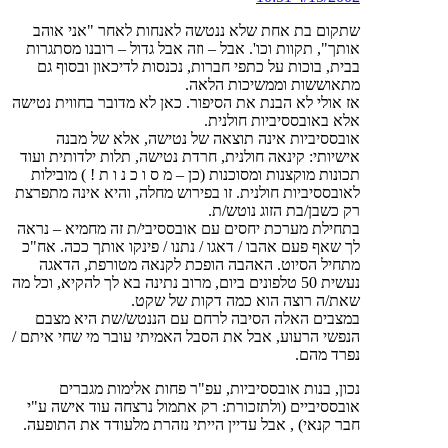
שתקום בת אחת שלא ננטשה לאנחות לאחר "אני אוהב
אותך", תקוות וכו'. אבל – וזה אבל גדול – רובנו מסתגרות
בבית, בוכות על כתפי חברות, נכנסות לדיכאון ובסוף גם
מתאוששות וממשיכות הלאה.
אז אולי לא הבנת את הסיפור. כאן לא מדובר בחווית נטישה
אלא באובססיביות חולנית.
אובססיביות אינה תוצאה של נטישה, אלא של מבנה
אישיותי: קינאה חולנית, חרדת נטישה, תלות ילדותית ועוד
תכונות מוקצנות ומסוכנות (כן – מ ס ו כ נ ו ת ! ) מובילות
לאובססיביות חולנית. זו בפירוש מחלה, והיא אינה מתפרצת
רק כשבן/בת הזוג נוטש/ת.
בתחילת מערכת יחסים עם אובססיבי/ת זה מחמיא – נראה
לך שאף פעם אהבו / דאגו / נתנו / פינקו אותך ככה. אח"כ
מתחיל הסיוט. האהבה הופכת לקנאה מטורפת, הדאגה
נעשית 50 טלפונים ביום, מרוב נתינה בא לך להקיא, וכל מה
שאת/ה רוצה הוא כמה דקות של שקט.
במצבים האלה הסיבה לרחם עם הננטש/שת היא מצבם
הנפשי הרעוע, אבל את הסבל האמיתי עובר מי שחי איתם /
נפרד מהם.
נכון, בנות אובססיביות, עפ"ר פחות אלימות מגברים
אובססיביים (ולתזכורת: רק אתמול נרצחה עוד אישה ע"י
חבר קנאי) , אבל עדיין הייתי נזהרת מלעודד את התופעה.