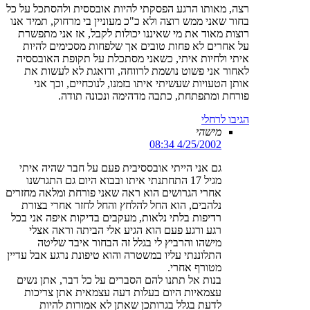
רצה, מאותו הרגע הפסקתי להיות אובססית ולהסתכל על כל
בחור שאני ממש רוצה ולא כ"כ מעוניין בי מרחוק, תמיד אנו
רוצות מאוד את מי שאיננו יכולות לקבל, אז אני מתפשרת
על אחרים לא פחות טובים אך שלפחות מסכימים להיות
איתי ולחיות איתי, כשאני מסתכלת על תקופת האובססיה
לאחור אני פשוט נושמת לרווחה, ודואגת לא לעשות את
אותן הטעויות שעשיתי איתו בזמנו, לנוכחיים, וכך אני
פורחת ומתפתחת, כתבה מדהימה ונכונה תודה.
הגיבו לרחלי
מישהי
4/25/2002 08:34
גם אני הייתי אובססיבית פעם על חבר שהיה איתי
מגיל 17 התחתנתי איתו ובבוא היום גם התגרשנו
אחרי הגרושים הוא ראה שאני פורחת ומלאה מחזרים
נלהבים, הוא החל להלחץ והחל לחזר אחרי בצורת
רדיפות בלתי נלאות, מעקבים בדיקות איפה אני בכל
רגע ורגע פעם הוא הגיע אלי הביתה וראה אצלי
מישהו והרביץ לי בגלל זה הבחור איבד שליטה
התלוננתי עליו במשטרה והוא טיפונת נרגע אבל עדיין
מטורף אחרי.
בנות אל תתנו להם הסברים על כל דבר, אתן נשים
עצמאיות היום בעלות דעה עצמאית אתן צריכות
לדעת בגלל בגרותכן שאתן לא אמורות להיות