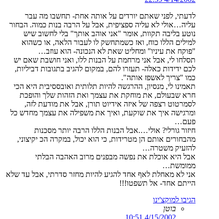
לדעתי, לפני שאתם יורדים על אותה אחת- תחשבו מה עבר
עליה…אולי לא עליה ספציפית, אבל על הרבה בנות כמוה. הבחור
נוטע בליבה תקוות, אומר "אני אוהב אותך" בלי לחשוב שיש
למילים הללו כוח, ואז כשמתחשק לו לעבור הלאה, או כשהוא
"פוקח את עיניו" ומחליט שאת לא הנכונה- הוא עוזב…
תסלחו לי, אבל אני מרחמת על הבנות ללו, ואני חושבת שאם יש
לכם ידידות כאלה- תעזרו להם, במקום להגיב בתגובות דביליות,
כמו "צריך לאשפז אותה".
תאמינו לי, מנסיון, ההרגשה להיות תלותית ואובססיבית היא הכי
חרא שבעולם, את מוחקת את עצמך ואת הזהות שלך והופכת
לסמרטוט רצפה של איזה אידיוט תורן, אבל את מודעת לזה,
ומרגישה איך את שוקעת, ואיך את משפילה את עצמך מחדש כל
פעם…
חיזור גורלי? אולי….אבל הבנות הללו הרבה יותר מסכנות
מהבחורים אותם הן מטרידות, כי הוא יכול, במקרה הכ יקיצוני,
להזעיק משטרה…
אבל היא אוכלת את נפשה מבפנים מרוב האהבה הבלתי
ממומשת…
אני לא מאחלת לאף אחד להגיע להיות מחזר סדרתי, אבל עד שלא
הייתם אחד- אל תשפטו!!!
הגיבו למוקצ'ינו
בוטן
4/15/2002 10:51