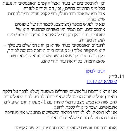
וכן, לאובססיבים יש בעיה (אצל הקשים האובססיביות נוגעת
בכל מיני תחומים בחיים), וכן, הם זקוקים לעזרה.
אבל כמו שנאמר כבר מעלי, כדי לקבל עזרה צריך להודות
שיש בעיה.
יצא לי לפגוש מספר (מצומצם, לשמחתי) של טיפוסים
אובססיבים, והם תמיד היו בטוחים שהבעיה היא של
האחרים, והם כאן רק כדי להאיר את עיניהם ולמנוע מהם
לעשות טעויות.
לדוגמה: האובססיבי בטוח שהוא בן הזוג המושלם בשבילך –
הוא מתקשר אליך 50 פעמים ביום ומחכה בכניסה לביתך,
רק כדי להסביר לך שאת עושה טעות נוראה. והוא בטוח
שאם יתמיד, בסוף את עוד תודי להם.
הגיבו לבוטן
ג'ולין
4/18/2002 17:17
אני נורא מרחמת על אנשים שחולים בשפעת (שלא לדבר על דלקת
ריאות) אבל העזרה הכי גדולה שאני יכולה להציע להם היא להזכיר
להם שזה לא ממש מצב נורמלי להיות עם 41 מעלות חום ושיעולים
אינסופיים, ושכדאי אולי ללכת לרופא.
אני לא רופאה, לא למדתי רפואה וכשמישהו מתעטש אני מעדיפה
לתפוס מרחק לרגע כדי שלא ידביק אותי.
אותו דבר עם אנשים שחולים באובססיביות, רק שפה קיימת