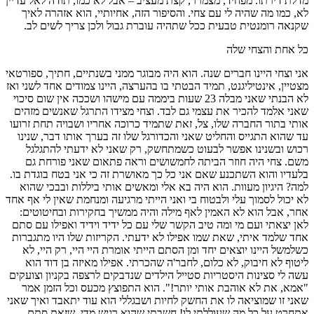
מדלת דירתו. מפחיד, מצמרר, קצת מעציב – אבל לא כמו, תודה לאל עדיין
לא, כמו מה שהיה לי עם צחי. והסיפור הזה, אחיותיי, הוא אזהרה לאיך
שקנאה רומנטית טבעית ככל שתהיה עוברת גבול ולכן צריך לשים לב.
כל אחת והצחי שלה
אני וצחי היינו חברים שנה. הוא היה מבוגר ממני בשנתיים, חתיך, ספורטאי
מצטיין, אינטיליגנט, תמיד הבטתי בו בהערצה, היינו צמודים אחד לשני ואז
לא הבנתי שאני מבלה 23 שעות ביממה עם מישהו ושככה אין שום סיכוי
שאני אלמד להכיר את עצמי גם לבד. וצחי מצידו התרגל שאנשים מזהים
אותי בתור החברה שלו, צל, זאת שתמיד כרוכה אחריו ושבויה תחת זרועו
עד שהוא התגייס והחליט שאני והכדורגל שלו זה בערך אותו דבר, שנינו
רכוש ובשנינו אפשר לבעוט כשמתחשק, רק שאני לא ידעתי להתגלגל
משם. צחי היה חוזר הביתה לחמשושים וראה פתאום שאני פורחת גם
בלעדיו והוא השתכנע שאם אני כל כך מאושרת זה כי אני בטח בוגדת בו.
למה? היגיון מעוות. הוא היה בא אלי ומאשים אותי ביללות ובבכי שהוא
לא יכול לסמוך עלי ולבטוח בי ואני הייתי מרגיעה ומנחמת שאין לי אף אחד
אחר, אבל הוא לא האמין לאף מילה והיה ממשיך בחקירות ובחיטוטים:
לאן יצאתי ועם מי ומה טיב הקשר שלי עם כל ידיד וידיד ואפילו עם סתם
אחד שלמד איתי, שאת שמו אפילו לא ידעתי. הקריזות שלו היו מתגברות
כשלמשל היינו יוצאים יחד ומן הסתם הייתי אומרת היי היי, רק היי, לא
ליטוף לא חיבוק, לא כלום, לחבר'ה שהכרתי. אפילו מאיזה בן דוד הוא
עשה לי סצינות היסטריות סטייל הילדים שנדבקים לרצפה בקניון וצועקים
"אמא, את לא אוהבת אותי יותר!". הוא התפוצץ מכעס וכל הזמן אמר
שאני זו שמוציאה לו את החשק לחיות ושבגללי הוא עוד יתאבד ואיך שאני
אתחרט על כל מה שעוללתי לו! חשבתי שהוא רגיש מדי, שזאת סתם