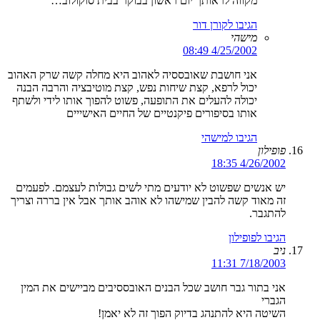
מקווה לראותך יום ראשון בבוקר בבית סוקולוב…
הגיבו לקורן דור
מישהי
4/25/2002 08:49
אני חושבת שאובססיה לאהוב היא מחלה קשה שרק האהוב
יכול לרפא, קצת שיחות נפש, קצת מוטיבציה והרבה הבנה
יכולה להעלים את התופעה, פשוט להפוך אותו לידי ולשתף
אותו בסיפורים פיקנטיים של החיים האישייים
הגיבו למישהי
פופילון
4/26/2002 18:35
יש אנשים שפשוט לא יודעים מתי לשים גבולות לעצמם. לפעמים
זה מאוד קשה להבין שמישהו לא אוהב אותך אבל אין בררה וצריך
להתגבר.
הגיבו לפופילון
ניב
7/18/2003 11:31
אני בתור גבר חושב שכל הבנים האובססיבים מביישים את המין
הגברי
השיטה היא להתנהג בדיוק הפוך זה לא יאמן!