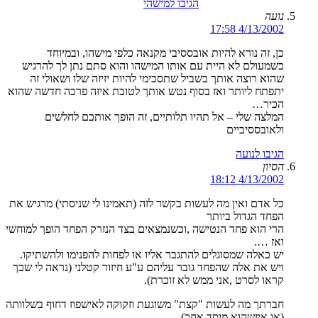
הגיבו למישהי
נועה
4/13/2002 17:58
כן, זה נורא להיות אובססיבי מקנאה כלפי מישהו, ובמיוחד
כשמעולם לא היית עם אותו המישהו והוא סתם נתן לך להרגיש
שהוא רוצה אותך בשביל שתסכימי להיות יזיזה שלו ושאולי זה
יתפתח ליותר ואז בסוף נטש אותך לטובת איזה פרכה חדשה שהוא
הכיר…
המלצה שלי – אל תהיו תלותיים, זה הופך אותכם לחלשים
ולאובססיביים
הגיבו לנועה
הסיון
4/13/2002 18:12
כל אדם ואין מה לעשות בקשר לזה (תאמינו לי שניסתי) מרגיש את
הפחד הגדול ביותר
הרי הוא פחד הנטישה ,וכשנמצאים בצד הנזרק הפחד הופך למוחשי
ואז ….
יש כאלה שמסוגלים להתגבר אליו או לפחות להפנימו ולהשתיקו.
ויש את אלה שהפחד גובר עליהם ע"ע חיזור קטלני (נראה לי שכך
קראו לסרט ,אני ממש לא זוכרת).
חברתך מה לעשות "קצת" משוגעת וזקוקה לאישפוז דחוף בשלוותה
(או איזשהוא מוסד אחר)