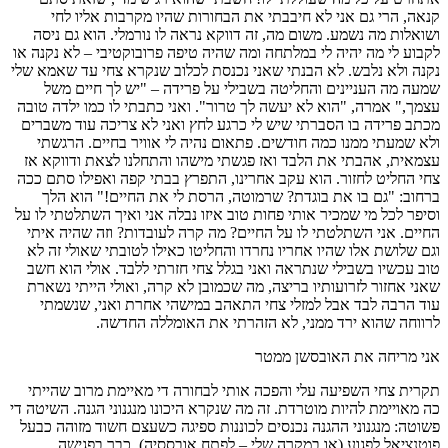
קנאה, הרי גם אני לא חיבבתי את הבחורות שהיו מקרבות אליו לחי
ושואלות מה נשמע. משום מה, זה דווקא נראה לו נורמלי. הוא גם ניסה
לקבוע לי מה יהיה לי במלתחה ומה שהיה טיפה פרובוקטיבי – לא נקנה או
נקנה ולא נלבש. לא הבנתי שאני נכנסת לכלוב שנקרא צחי עד שאמא שלי
שמעה מה העניינים והחליטה בשבילי על פרידה – "יש לך חיים משל
עצמך," אמרה, "הוא לא יעשה לך טרור". ואני כתבתי לו כמו ילדה טובה
מכתב פרידה בו הסברתי שיש לי כרגע לחץ ואני לא צריכה עוד משברים
ולא שמעתי ממנו כמה חודשים. פתאום נהיה לי אוויר בחיים. הרגשתי
עצמאית, אהבתי את הלבד ואז פגשתי מישהו והתחלנו לצאת ודווקא אז
צחי החליט לחזור. הוא עקב אחרינו, התפרץ בבתי קפה ואפילו סתם ככה
ברחוב: "גם בו את בוגדת? שרמוטה, הרסת לי את החיים!" הוא הלך
וסיפר לכל מי שמכיר אותי פחות טוב איזו נבלה אני ואיך השתלטתי לו על
החיים. אני השתלטתי לו על החיים? מה קרה לעובדות? וזה שהיה איתי
וגם שלושת אלו שהיו אחריו נחרדו והחליטו כאילו לטובתי שאולי זה לא
טוב עכשיו בשבילי שנתראה ואני בגלל צחי חזרתי ללבד. אולי הוא חשב
שאני אחזור לזרועותיו בריצה, מה שכמובן לא קרה, ואולי הייתי נשארת
עוד הרבה לבד אבל למזלי צחי התאהב במישהי אחרת ואני, שנשמתי
לרווחה שהוא ירד ממני, לא הזהרתי את האומללה החדשה.
אני מריחה את האובסשן ממטר
תקרית צחי השפיעה עלי והפכה אותי לבחורה די מאיימת מרוב שהייתי
כה מאויימת להיות מוטרדת. זה מה שנקרא היכונו מנגנוני הגנה. השיטה די
פשוטה: מנגנוני ההגנה נכנסים לכוננות ספיגה כשעצם חשוד מזוהה כבעל
פוטנציאל לפגוע (או במקרה שלי – לפתח אובססיה). כבר בפגישה