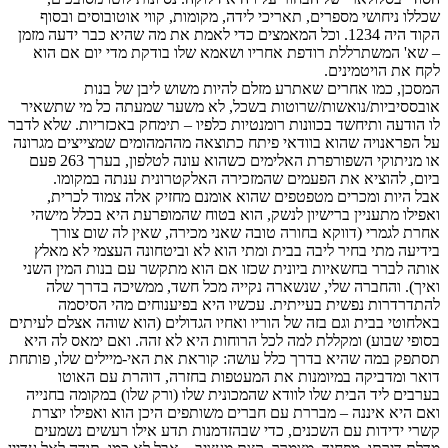
שכללו ניחושי מספרים, תאריכי לידה, מקומות, קווי אוטובוסים ובסוף
הקוד היה 1234. וכל המאמצים כדי לאמת את מה שהיא כבר ידעה מזמן
– שא' המשתרללת רודפת אחריו ושאמא שלו בודקת מדי יום אם הוא
לקח את הויטמינים.
המסכן, כמו אחרים שאתרע מזלם להיות משוש ליבן של בנות
אובססיביות/נואשות/שרוטות בשכל, לא משער שמעתה כל מי שתשאיר
לו הודעה ותיחשד בכוונות רומנטיות כלפיו – תימחק באכזריות. שלא לדבר
על הפראנויה שהוא בוודאי פיתח כתוצאה מההמהומים שמצייצים מגרונה
או מניתוקי השפורפרת האלימים כשהוא עונה לטלפון, בערך 263 פעם
ביום, להוציא את הפעמים שהמזכירה האלקטרונית ענתה במקומו.
אבל היות ומכרים מטפטפים שהוא אומנם מחזיק אלה צמוד לכרית,
ואפילו מתעניין ברישיון לנשק, הוא בטוח שהמופרעת היא בכלל מישהי
אחרת לגמרי (דווקא בחורה טובה שאני מכירה, שאין לה שום צורך
בידיעה מתי בחיר ליבה בבית ומתי הוא לא וביטחונה העצמי לא מאלץ
אותה לברר בחשאיות ביונית שכזו אם הוא מתקשר עם בנות המין השני
ואיך). והחברה שלי, שנשארה נקייה מכל חשד, ממשיכה בדרך שלה
להתדרדרות נפשית בעייתית. עכשיו היא בפיענוחים מהי הסיסמה
באלחוטי בבית וגם בזה של הוריו ואחיו הגדולים (הוא שוהה אצלם לעיתים
בסופי שבוע) ומקללת למה לכל הרוחות היא לא זהה. ואם ימאס לה היא
תסתפק במה שהיא בדרך כלל עושה: קוראת את האי-מיילים שלו, פותחת
דואר ומדביקה במיומנות את המעטפות בחזרה, דוהרת עם האוטו
בערבים ליד הבית שלו לוודא שהמכונית שלו (ורק שלו) במקומה בחנייה
ואם היא איננה – מבררת עם חברים משותפים היכן הוא ואפילו יוצרת
קשרי ידידות עם השכנים, כדי שבהזדמנות תדע אילו רעשים נשמעים