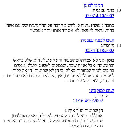
הגיבו לבוטן
בננה עצבנית
4/16/2002 07:07
כתבה מעולה! גרמה לי לחשוב הרבה על ההתנהגות שלי עם איזה
בחור. נראה לי שאני לא אטריד אותו יותר מעכשיו
הגיבו לבננה עצבנית
מוקצ'ינו
4/18/2002 00:34
בוטן- אני לא אמרתי שהיבעיה היא לא שלי. היא שלי, בראש
ובראשונה, אבל אני חושבת, שבמקום לשפוט וללגלג, אנשים
צריכים לעזור לבחורות כאלה, כי הן לא שרוטות- הן אומללות.
לפעמים, את אפילו לא יודעת, איך, אבלאת הופכת לאובססיבית…
זה קורה, ולא רק לפסיכיות…
הגיבו למוקצ'ינו
בוטן
4/19/2002 21:16
הן שרוטות ועוד איך!!!
אומללות היא לבכות, להפסיק לאכול (דיאטה מומלצת),
להתקשר חברות באמצע הלילה – אבל לא להטריד אקס/ית.
לזה קוראים לאמלל.