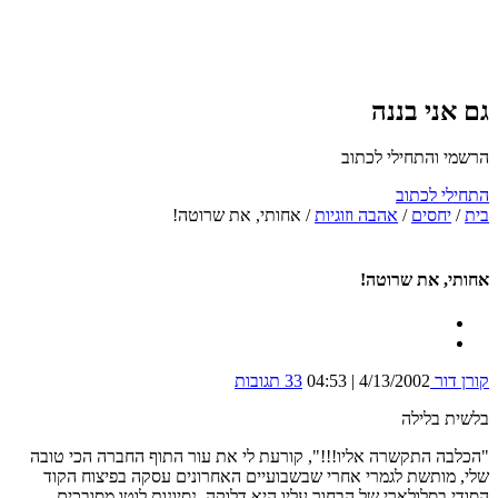
גם אני בננה
הרשמי והתחילי לכתוב
התחילי לכתוב
בית
/
יחסים
/
אהבה וזוגיות
/
אחותי, את שרוטה!
אחותי, את שרוטה!
קורן דור
4/13/2002 | 04:53
33 תגובות
בלשית בלילה
"הכלבה התקשרה אליו!!!", קורעת לי את עור התוף החברה הכי טובה
שלי, מותשת לגמרי אחרי שבשבועיים האחרונים עסקה בפיצוח הקוד
הסודי בסלולארי של הבחור עליו היא דלוקה. נסיונות לוטו מסובכים,