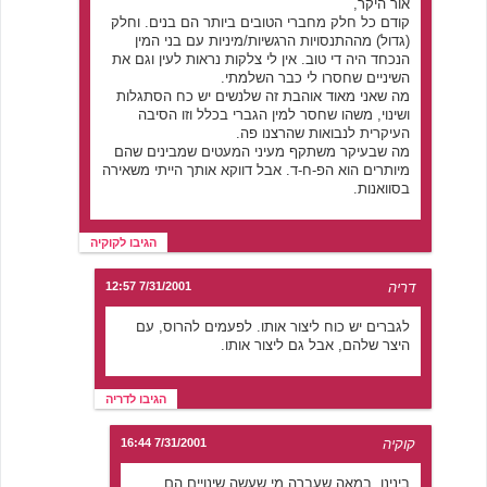
אור היקר,
קודם כל חלק מחברי הטובים ביותר הם בנים. וחלק
(גדול) מההתנסויות הרגשיות/מיניות עם בני המין
הנכחד היה די טוב. אין לי צלקות נראות לעין וגם את
השיניים שחסרו לי כבר השלמתי.
מה שאני מאוד אוהבת זה שלנשים יש כח הסתגלות
ושינוי, משהו שחסר למין הגברי בכלל וזו הסיבה
העיקרית לנבואות שהרצנו פה.
מה שבעיקר משתקף מעיני המעטים שמבינים שהם
מיותרים הוא הפ-ח-ד. אבל דווקא אותך הייתי משאירה
בסוואנות.
הגיבו לקוקיה
דריה
7/31/2001 12:57
לגברים יש כוח ליצור אותו. לפעמים להרוס, עם
היצר שלהם, אבל גם ליצור אותו.
הגיבו לדריה
קוקיה
7/31/2001 16:44
בינינו, במאה שעברה מי שעשה שינויים הם