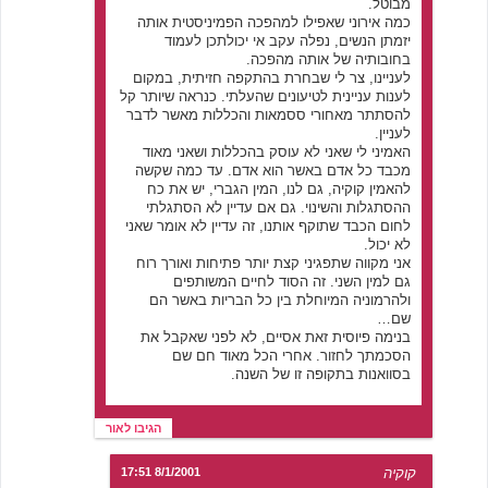
מבוטל.
כמה אירוני שאפילו למהפכה הפמיניסטית אותה
יזמתן הנשים, נפלה עקב אי יכולתכן לעמוד
בחובותיה של אותה מהפכה.
לעניינו, צר לי שבחרת בהתקפה חזיתית, במקום
לענות עניינית לטיעונים שהעלתי. כנראה שיותר קל
להסתתר מאחורי ססמאות והכללות מאשר לדבר
לעניין.
האמיני לי שאני לא עוסק בהכללות ושאני מאוד
מכבד כל אדם באשר הוא אדם. עד כמה שקשה
להאמין קוקיה, גם לנו, המין הגברי, יש את כח
ההסתגלות והשינוי. גם אם עדיין לא הסתגלתי
לחום הכבד שתוקף אותנו, זה עדיין לא אומר שאני
לא יכול.
אני מקווה שתפגיני קצת יותר פתיחות ואורך רוח
גם למין השני. זה הסוד לחיים המשותפים
ולהרמוניה המיוחלת בין כל הבריות באשר הם
שם…
בנימה פיוסית זאת אסיים, לא לפני שאקבל את
הסכמתך לחזור. אחרי הכל מאוד חם שם
בסוואנות בתקופה זו של השנה.
הגיבו לאור
קוקיה
8/1/2001 17:51