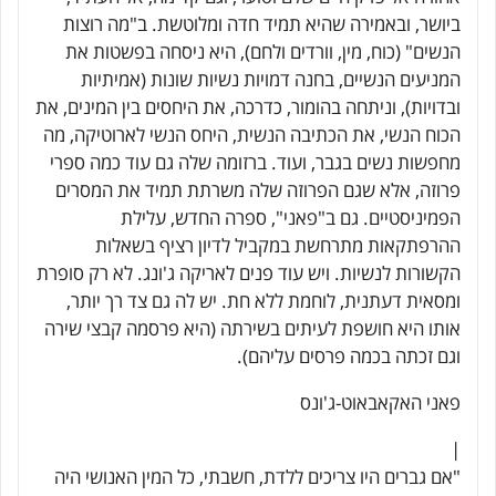
ביושר, ובאמירה שהיא תמיד חדה ומלוטשת. ב"מה רוצות
הנשים" (כוח, מין, וורדים ולחם), היא ניסחה בפשטות את
המניעים הנשיים, בחנה דמויות נשיות שונות (אמיתיות
ובדויות), וניתחה בהומור, כדרכה, את היחסים בין המינים, את
הכוח הנשי, את הכתיבה הנשית, היחס הנשי לארוטיקה, מה
מחפשות נשים בגבר, ועוד. ברזומה שלה גם עוד כמה ספרי
פרוזה, אלא שגם הפרוזה שלה משרתת תמיד את המסרים
הפמיניסטיים. גם ב"פאני", ספרה החדש, עלילת
ההרפתקאות מתרחשת במקביל לדיון רציף בשאלות
הקשורות לנשיות. ויש עוד פנים לאריקה ג'ונג. לא רק סופרת
ומסאית דעתנית, לוחמת ללא חת. יש לה גם צד רך יותר,
אותו היא חושפת לעיתים בשירתה (היא פרסמה קבצי שירה
וגם זכתה בכמה פרסים עליהם).
פאני האקאבאוט-ג'ונס
|
"אם גברים היו צריכים ללדת, חשבתי, כל המין האנושי היה