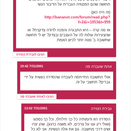
תחושה שהם הפנטזיה הגברית על הדיבור הנשי.
(זה היה כאן)
http://bananot.com/forum/read.php?
f=2&i=1053&t=959
אז מה קרה – היא התבגרה והפכה לדודה צדקנית? או
שהצעירות עולות לה על העצבים ובצדק? יש לי תחושה
שתשובה ב' נוטה יותר לכיוון האמת.
הגיבו לגבירת הטירה
אחת שעברה פה
7/31/2001 10:42
אולי התשובה התייחסה לעובדה שהסדרה נעשית על ידי
גברים? תחשבי על זה.
הגיבו לאחת שעברה פה
גבירת הטירה
7/31/2001 13:02
הסדרה הזו ודומותיה כל כך חילחלו, וכל כך נספגו
(ואולי רק ענו על צרכים, לא משנה כרגע), שהן יצרו
ושינו דרכי מחשבה. גם את אלה הנשיות. אני לא כל