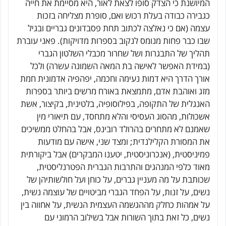
המיושנת כי הצדק סופו לצאת לאור, היא מסיימת את חייה
כגבירה כבודה בעלת רכוש ואם, סופרת מצליחה בזכות
עצמה (אם כי נאלצה לכתוב תחת פסבדונים גבריים ובגיל
שבו כבר פחות מנומס לנקוב בספרות מדויקות). פאני עוברת
תהליך של התבגרות ושל שחרור מכבלי השלטון הגברי
(במידת האפשר לאישה בת המאה השמונה עשרה) ולכל
אורך הדרך היא דמות נעימה וחכמה, יפהפיה אדמונית חמת
מזג ואוהבת אדם, מתמצאת באורח מרשים ביותר בספרות
האנגלית של התקופה, בפילוסופיה, בלטינית, בקיצור, אשת
אשכולות, מהסוג העסיסי והלא מתחסד, עם תיאורי מין
שאמנם לא מתחרים בהרולד רובינס, אבל בהחלט ממשיכים
את המסורת הקלילנדית; ומצד שני, אישה עם מודעות
פמיניסטית, (אנכרוניסטית, יטענו המבקרים) אבל ביקורתית
מאוד כלפי המנהגים והתרבות הגברית הפטרנליסטית,
שכותבת על מה מעניין גברים, על כוחן ועל חולשותיהן של
נשים, על זנות, על הפחד הגברי מביטויים של עוצמה נשית,
על אמהות כחלק מההגשמה העצמית הנשית, על אחווה בין
נשים, כל זאת בתוך השורות אבל בשילוב הרמוני עם