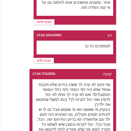
אחר, ומעטים מחשיבים אותו לחלאה גם על
פי קנה המידה הזה.
הגיבו לרוני
דור
10/14/2003 13:02
לאמסכים כל כך
הגיבו לדור
קוקיה
7/31/2001 17:04
אף פעם לא קרה לך משהו בחיים שלא תכננת
אותו? שלא היה לפי הספר ולפי כללי המוסר
המקובלים? ואם לא קרה לך אתה לא יכול
לדמיין שזה יכול לקרות לך? (כמו למשל שתנטוש
את ילדיך).
בעקרון מי שאשם הוא מי שנוטש אבל גם לו יש
לעיתים תנאים מקילים, גם הוא/היא היה פעם
ילד וגם אליו/אליה לא בדיוק התייחסו יפה. הכל,
אבל הכל, יכול לקרות וכמובן שיש לשפוט כל
מקרה לגופו מה שלא מפריע לתת לדוגמא את