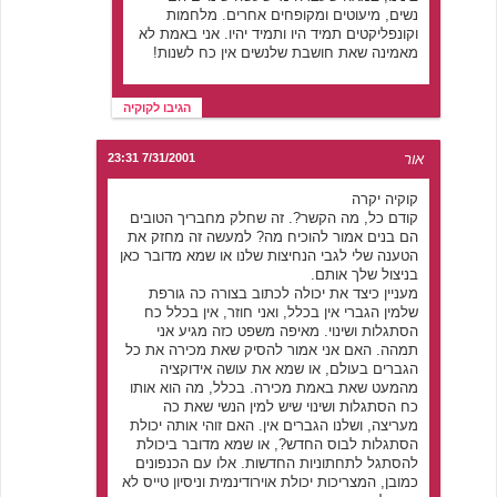
נשים, מיעוטים ומקופחים אחרים. מלחמות
וקונפליקטים תמיד היו ותמיד יהיו. אני באמת לא
מאמינה שאת חושבת שלנשים אין כח לשנות!
הגיבו לקוקיה
אור
7/31/2001 23:31
קוקיה יקרה
קודם כל, מה הקשר?. זה שחלק מחבריך הטובים
הם בנים אמור להוכיח מה? למעשה זה מחזק את
הטענה שלי לגבי הנחיצות שלנו או שמא מדובר כאן
בניצול שלך אותם.
מעניין כיצד את יכולה לכתוב בצורה כה גורפת
שלמין הגברי אין בכלל, ואני חוזר, אין בכלל כח
הסתגלות ושינוי. מאיפה משפט כזה מגיע אני
תמהה. האם אני אמור להסיק שאת מכירה את כל
הגברים בעולם, או שמא את עושה אידוקציה
מהמעט שאת באמת מכירה. בכלל, מה הוא אותו
כח הסתגלות ושינוי שיש למין הנשי שאת כה
מעריצה, ושלנו הגברים אין. האם זוהי אותה יכולת
הסתגלות לבוס החדש?, או שמא מדובר ביכולת
להסתגל לתחתוניות החדשות. אלו עם הכנפונים
כמובן, המצריכות יכולת אוירודינמית וניסיון טייס לא