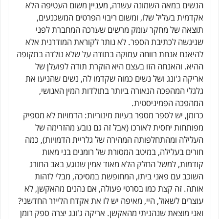
הנשים במאה השמונה עשרה, מעניין משום העטיפה הלא
אקדמית בעליל שלו, ומשום ריבוי הפרטים המשכנעים,
תוצאה של מחקר עומק מרשים שערכה המחברת לפני
שניגשה לכתיבת הספר. לא נותר לקוראת המודרנית אלא
להיאנח אנחת רווחה עמוקה בתודה על שלא נולדה בתקופה
ההיא. והאנחה הזו בעצם היא הוקרת תודה לפועלן של
אריקה ג'ונג ושל נשים כמוה שקדמו לה, נשים שהניעו את
גלגלי המהפכה הנאורה ביותר בתולדות המין האנושי,
המהפכה הפמיניסטית.
כרומן, יש לספר מספר בעיות מינוריות: הדמויות לא מספיק
מפותחות יחסית לאורכו (אבל זה גם נובע מהזרימה של
העלילה ומהתחלפותה המהירה של גלריית הדמויות), כמה
חורים בעלילה, במיטב המסורת של רומנים בני מאות
קודמות, למשל החלק הלא מאוד אמין שנוגע באב החורג
השוכב עם פאני ביתו, המחופשת במסיכה, מבלי לזהות
אותה. זה קצת כמו בסרטי פעולה, אם נהנים מהאקשן, לא
עוצרים לשאול, היי, מאיפה יש לו את אקדח הלייזר החדשני?
ואני מוצאת שנהניתי מהאקשן. אריקה ג'ונג יצרה ספק רומן