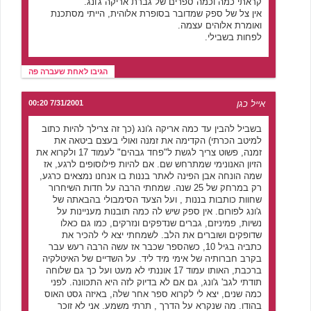
קראתי כמה וכמה ספרים של גברת אריקה ג'ונג.
אין צל של ספק שמדובר בסופרת אלוהית, הייתי מסתכנת
ואומרת אלוהים עצמה.
לפחות בשבילי.
הגיבו לאחת שעברה פה
אייל כגן
7/31/2001 00:20
בשביל להבין עד כמה אריקה ג'ונג (כך זה צרילך להיות כתוב
למיטב הכרתי) הקדימה את זמנה ואולי בעצם ביטאה את
זמנה, פשוט צריך לגשת ל"פחד גבהים" לעמוד 17 ולקרוא את
הזיון האנונימי שמתרחש שם. אם להיות פילוסופים לרגע, אז
שמה הונחה אבן הפינה לאתר בננות בו אנחנו נמצאים כרגע,
רק במרחק של 25 שנה. שמחתי הרבה על חדות השיחרור
שחוות כותבות בננות , ועל הצעד הסימבולי בהבאתה של
ג'ונג לפורום. אין ספק שיש לה כמה תובנות מעניינות על
נשיות, פמיניזם, גברים שנדפקים ונזרקים, כמו גם כאלו
שדופקים ושוברים את הלב. לשמחתי יצא לי להכיר את
כתביה בגיל 10, כשהספר שכבר אז עשה הרבה רעש עבר
בקרב חברותיה של אימי מיד ליד. על השדיים של האיטלקיה
ברכבת, האותו עמוד 17 אוננתי לא מעט ועל כך גם שלוחה
תודתי לגב' ג'ונג, גם אם לא בדיוק לזה היא התכוונה. לפני
כמה שנים, יצא לי לקרוא ספר אחר שלה, באיזה גסט האוס
בהודו. מה שנקרא על הדרך , תרתי משמע. אני לא זוכר