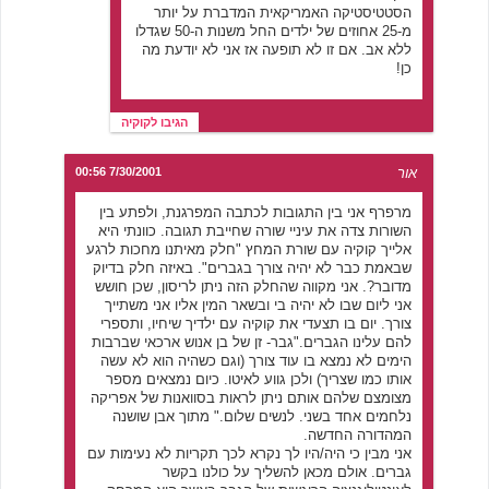
הסטטיסטיקה האמריקאית המדברת על יותר
מ-25 אחוזים של ילדים החל משנות ה-50 שגדלו
ללא אב. אם זו לא תופעה אז אני לא יודעת מה
כן!
הגיבו לקוקיה
אור
7/30/2001 00:56
מרפרף אני בין התגובות לכתבה המפרגנת, ולפתע בין
השורות צדה את עיניי שורה שחייבת תגובה. כוונתי היא
אלייך קוקיה עם שורת המחץ "חלק מאיתנו מחכות לרגע
שבאמת כבר לא יהיה צורך בגברים". באיזה חלק בדיוק
מדובר?. אני מקווה שהחלק הזה ניתן לריסון, שכן חושש
אני ליום שבו לא יהיה בי ובשאר המין אליו אני משתייך
צורך. יום בו תצעדי את קוקיה עם ילדיך שיחיו, ותספרי
להם עלינו הגברים."גבר- זן של בן אנוש ארכאי שברבות
הימים לא נמצא בו עוד צורך (וגם כשהיה הוא לא עשה
אותו כמו שצריך) ולכן גווע לאיטו. כיום נמצאים מספר
מצומצם שלהם אותם ניתן לראות בסוואנות של אפריקה
נלחמים אחד בשני. לנשים שלום." מתוך אבן שושנה
המהדורה החדשה.
אני מבין כי היה/היו לך נקרא לכך תקריות לא נעימות עם
גברים. אולם מכאן להשליך על כולנו בקשר