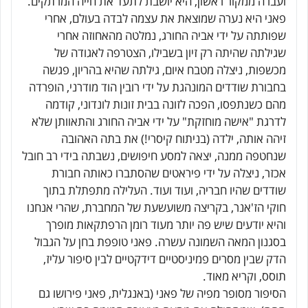
ועברה ממקור ראשון, היא יושבת לתעד את חייה המרתקים.
פאני היא נערה שמוצאת את עצמה לבדה בעולם, אחרי
שפותתה על ידי אביה החורג, נמלטה מהאחוזה אחרי
שגילתה שהיתה רק זיון בשבילו, הצטרפה לאגודה של
מכשפות, ניצלה מטבח איום, גילתה שהיא בהריון, פגשה
בחבורת שודדים המונהגת על ידי רובין הוד מודרני, הופרדה
מהם כשנתפסו, הפכה לזונה בבית זונות לונדוני, קודמה
לדרגת "אישה מוחזקת" על ידי אביה החורג והתאוותן שלא
זיהה אותה, ילדה (בניתוח קיסרי!) את בתה האהובה
שנחטפה ממנה, יצאה למסע חיפושים, נשבתה בידי רב חובל
אכזר, ניצלה על ידי פיראטים שהסתברו כאותה חבורת
שודדים שהיו חבריה, ועוד ועוד. העלילה מתפתלת בתוך
חוקי הז'אנר, בקריצה משועשעת של המחברת, שהרי אנחנו
והיא יודעים שיש פה יותר מעוד רומן הרפתקאות מופרך
בסגנון המאה השמונה עשרה. פאני טופפת בחן על הגבול
הדק שבין מסרים פמיניסטיים דידקטיים לבין סיפור עליז,
תוסס, וקריא מאוד.
הסיפור מסופר מפיה של פאני (באנגלית, פאני פירושו גם