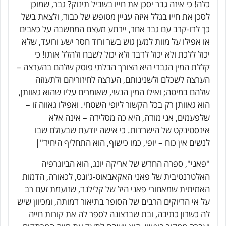
כלה! כי איזה גבר יסכן את חייו בשביל תינוק? גבר, שמוכן
לסכן את חייו בגלל איזה עניין מטופש של כבוד, ולצאת בשל
כך לדו-קרב עם גבר אחר, יירתע מעצם המחשבה על כאבים
או אפילו על מוות למען גוש בשר ורוד חסר ישע ורועד, שלא
יכול ללכת ולא יכול לדבר ולא יכול לשבח ולהלל אותו! כי
קללת המין הגברי היא הצורך הבלתי פוסק שלהם בהערצה –
הערצה לשכלם ולשנינותם, הערצה לחיזוריהם ולתעוזה
שלהם במיטה; ואילו המין הנשי, שאומרים עליו שהוא גאוותן,
הוא גאוותן רק בכל הקשור ליופי השטחי. ואפילו גאווה זו –
שלפעמים, אני מודה, היא כה מסלידה – אינה אלא
אינסטינקט של הישרדות. כי אישה יודעת שבעולם שבו
לנשים אין כוח – יופי, כמו כישוף, הוא התחליף היחיד"|
"פאני", ספרה החדש של אריקה יונג, הוא הביוגרפיה
האלטרנטיבית של פאני האקאבאוט-ג'ונס, לכאורה, הדמות
האמיתית שמאחורי פאני היל של קלילנד, שזועמת זעם רב
על אי הדיוקים הרבים של הסופר בתיאור דמותה, ומכיוון שיש
לה כשרון כתיבה, ובת שברצונה לספר לה את קורות חייה