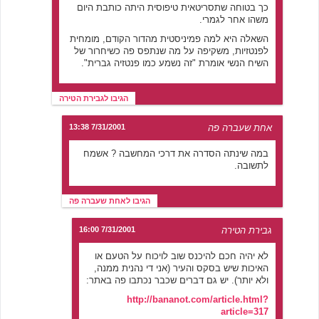
כך בטוחה שתסריטאית טיפוסית היתה כותבת היום
משהו אחר לגמרי.
השאלה היא למה פמיניסטית מהדור הקודם, מומחית
לפנטזיות, משקיפה על מה שנתפס פה כשיחרור של
השיח הנשי אומרת "זה נשמע כמו פנטזיה גברית".
הגיבו לגבירת הטירה
אחת שעברה פה
7/31/2001 13:38
במה שינתה הסדרה את דרכי המחשבה ? אשמח
לתשובה.
הגיבו לאחת שעברה פה
גבירת הטירה
7/31/2001 16:00
לא יהיה חכם להיכנס שוב לויכוח על הטעם או
האיכות שיש בסקס והעיר (אני די נהנית ממנה,
ולא יותר). יש גם דברים שכבר נכתבו פה באתר:
http://bananot.com/article.html?
article=317