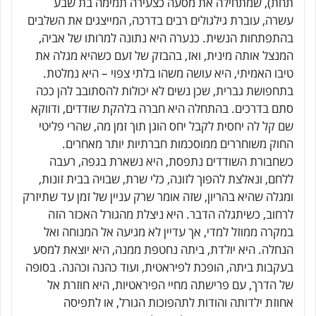
תחת), שמתחילה את מסעה כצעירה תמימה בת שבע
עשרה, עוברת גילגולים רבים בדרכה, המייצגים את השלבים
בהתפתחות הנשית. כנערה היא נתונה למרותו של אביה,
המנצל אותה מינית, ואז, בהבזק של זעם כשהיא מגלה את
טיבו האמיתי, היא עושה משהו בלתי צפוי – היא נמלטת.
בתחפושת גברית, שכן נשים לא יכולות להסתובב להן ככה
סתם בדרכים. בהתחלה היא חברה בלהקת שודדים, ודווקא
שם קל לה יחסית לקבל יחס הוגן תוך זמן מה, שהרי פליטי
החוק משוחררים ממוסכמות חברתיות יותר מאחרים.
כשחבורת השודדים נתפסת, היא נשארת בגפה, רעבה
ללחם, ונאלצת להפוך לזונה, כלי שרת, שבויה בבית זונות,
ומגלה שהיא בהריון, שזה אומר שרק עניין של זמן עד שתיזרק
לרחוב, כשיתגלה הדבר. היא ניצלת מהגורל האכזר הזה
במקרה ממוזל למדי, אך עדיין לא מגיעה אל המנוחה ואל
הנחלה. היא יולדת, ביתה נחטפת ממנה, היא יוצאת למסע
בעקבות ביתה, הופכת לפיראטית, ועוד כהנה וכהנה. בסופה
של הדרך, עם פרישתה מחיי הפיראטיות, היא חוזרת אל
אחוזת ילדותה והודות לתהפוכות הגורל, או לתפיסה