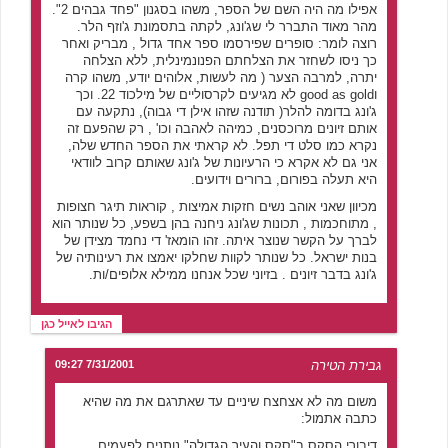
אפילו מה היה השם של הספר, משהו בסגנון "פחד גבהים 2".
מהר מאוד התברר לי שג'ונג, לקתה בתסמונת ג'וזף הלר.
רוצה לומר: סופרים שפירסמו ספר אחד גדול , מבריק ואחר
כך ניסו לשחזר את הצלחתם הפנונמינלית, ללא הצלחה
יתרה, למרבה הצער ( מה לעשות, אלוהים יודע, משהו קרה
וgood as gold לא מגיעים לקרסוליים של מילכוד 22. וכך
ג'ונג בדומה להלר( תודנה שזהו אילן די גבוה), נתקעה עם
אותם זיונים מרוכסנים, כמיהה לאהבה וכו' , רק שהפעם זה
נקרא כמו סלט די תפל. לא קראתי את הספר החדש שלה,
אני גם לא אקרא כי הרעיונות של ג'ונג שאותם קרוב לוודאי
היא תעלה בפורום, ברורים וידועים.
מכיוון שאני אוהב נשים חזקות אמיצות , קוראות תיגר חצופות
, מתוחכמות , תכונות שג'ונג ניחנה בהן בשפע, כל שנותר הוא
לברך על הקשר שנוצר איתה. זהו הומאז' די נחמד מצידן של
בנות ישראל. כל שנותר לקוות שחלקו יאמצו את רעינותיה של
ג'ונג בדבר זיונים . בזיוני שכל אנחנו ממילא אלופים/ות.
הגיבו לאייל כגן
גבירת הטירה
7/31/2001 09:27
משום מה לא אצחצח שיניים עד שאתרגם את מה שהיא
כתבה אתמול:
דיבורי הסקס ב"סקס והעיר הגדולה" נותנים לפעמים