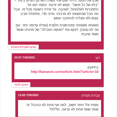
שכנראה הספר היחיד שקראתי משלה הוא גם הגרוע ביותר –
"בלוז של כל אישה". ממש לא יודעת. הספר הוא על
התמכרות לאלכוהול, לאהבה, על יצירה כישועה מכל זה. אבל
מה חבל שהתוצאה לא מרנינה. ארוך מדי, מתפתל סביב
עצמו ולא מצליח להתחבר ממש.
ומאותה משפחה פמיניסטית חלוצית (אפילו קדומה יותר, אם
אני לא טועה), דווקא את "האישה האכילה" של מרגרט אטווד
מאוד אהבתי.
הגיבו לגבירת הטירה
רוני
7/30/2001 03:07
בתיאבון
http://bananot.com/article.html?article=10
הגיבו לרוני
גבירת הטירה
7/30/2001 13:00
ממתי זה? ויותר חשוב, למה אף אחת לא הגיבה? זה
אומר שאף אחת לא קראה, חלילה?