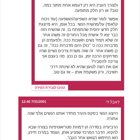
ולצורך העניין היא רק דוגמא אחת מתוך כמה,
טוב? או רק חלק מתופעה.
אפשר לומר שהיא השפיעה/הושפעה (עוד ויכוח
קלאסי) על/מהשיח הנשי. בכל אופן, היא מייצגת
חלק חדש יחסית שהתפתח בו. זה שהשיח הזה
כבר יצא לי אישית מכל החורים זה משהו אחר.
זה שלא תמיד נשים חושבות ככה, ולפעמים הן
מדברות ככה כי "כולן היום מדברות ככה", זה גם
כן משהו אחר. זה שזה משרת צרכים נשיים שהיו
מודחקים הרבה זמן, גם כן נכון. מה בעצם אני
צריכה להסביר?
אם את רוצה לטעון שהיא לא שינתה דרכי
חשיבה, ורק משקפת אותן – אז גם טוב.
הגיבו לגבירת הטירה
דאבל די
7/31/2001 12:40
הייצוג הנשי בסקס והעיר מחזיר אותנו הנשים אלף שנה
אחורה.
הרביעייה בסדרה הן דמויות סטריאוטיפיות בצורה שבא
להקיא, הדבר המרכזי שמניע אותן, ועומד במרכז חייהן,
הוא החיפוש הנואש אחר הגבר.