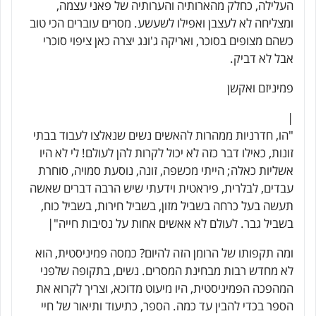
העלילה, כחלק מהארותיה והערותיה של פאני עצמה,
ומצליחה לא לעצבן ואפילו לשעשע. מסרים עוברים הכי טוב
כשהם מצופים בסוכר, ואריקה ג'ונג יצרה כאן ציפוי סוכרי
אבל לא דביק.
פמיניזם ואקשן
|
"הו, חדרניות ממהרות להאשים נשים שנאלצו לעבוד בבתי
זונות, כאילו דבר כזה לא יכול לקרות להן לעולם! לי לא היו
אשליות כאלה; הייתי מכשפה, זונה, נוסעת סמויה, סוחרת
עבדים, לבלרית, פיראטית וידעתי שיש הרבה דברים שאשה
תעשה בעל כרחה בשביל מזון, בשביל חירות, בשביל כוח,
בשביל גבר. לעולם לא אאשים אחות על נסיבות חייה"|
ומה תקפותו של הרומן הזה להיום? כמסה פמיניסטית, הוא
לא מחדש רבות מבחינת המסרים. נשים, בתקופה שלפני
המהפכה הפמיניסטית, היו מיעוט מדוכא, וצריך לקרוא את
הספר בכדי להבין עד כמה. הספר, כתיעוד ותיאור של חיי