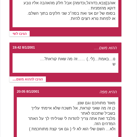
אוהב(צבא,כדורגל,וכדומה) אבל חלק מהאהבה אליו נובע
דוקא מהזמניות .
בסופו של יום אני ואת בסה"כ שני חלקים בתוך השלם.
או לפחות נורא רוצים להיות.
הגיבו לשי
ההוא משם....
8/1/2001 19:42
נו…באמת…(לי..) ……זה מה שאת קוראת?…
ש
הגיבו לההוא משם....
ההיא מפה
8/1/2001 20:05
מאוד מתוחכם וגם שנון.
כן זה מה שאני קוראת, אל תשכח שלא איימתי עלייך
בשביל שתכנס לאתר
מלבד זאת אתה צריך להודות לי שגיליתי לך על האתר
המדהים הזה.
ולא… השם שלי הוא לא לי ( גם אני קצת מתוחכמת )