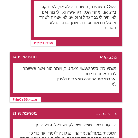
הלו?? מצטערת, טיעונים זה לא אני, לא חזקה
בזה. אני, אחרי הכל, רק אישה ואין לי מח ואם
לא יהיה לי גבר גדול וחזק אני לא אצליח לשרוד.
אז סליחה אם הטרדתי אותך בדברים לא
חשובים.
הגיבו לקוקיה
7/29/2001 14:19
PrInCeSS
נשמע כמו ספר שעשוי מאד טוב, ויותר מזה-אשה שאשמח
לדבר איתה בפורום.
ואהבתי את הכתבה-תמציתית ולעניין.
🙂
הגיבו לPrInCeSS
גבירת הטירה
7/29/2001 21:28
הביקורת שלך עושה חשק לקרוא. ואולי הגיע הזמן.
השכלתי במחלקת אריקה יונג לוקה לגמרי, עד כדי כך