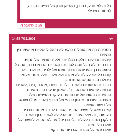
כל זה לא גורע, כמובן, מהפאן והחן של צפייה בסדרה,
לפחות בשבילי.
הגיבו לדאבל די
שי
7/31/2001 14:58
בסביבה בה אנו טובלים כרגע לא נראה לי שקיים אי-שיויון בין
המינים.
קימים הבדלים. חלקם מולדים וחלקם תוצאה של התניה
חברתית. לא הכל נוטה לטובתנו הגברים. גם אם נבחן את כל
הסוגיה דרך הפריזמה הצרה משהו של ילדים וגידולם – אז
קודם כל אני לעולם לא אהרה ולא אלד, וחלק ממני מקנא
ביכולת הבריאה שבאמתחתכן.
בדברים החשובים באמת : ילדים ,זוגיות ,אהבה ,בית ,קשרים
וכדומה יש איזו הסכמה בד"כ שאתן יודעות טוב מאיתנו .
הבעיתיות בסופו של יום נובעת בעיקר מהציפיות שלכן
מעצמכן היוצרות מנגנון סיזיפי של מרדף (אחרי מה?) ועומס
של רגשות אשמה .
קצת נמאס לי משיח המינים הטורח להציב אותנו בצדדים
בעימות , זה אולי מענין יותר אבל לא לגמרי נכון.באמת
חלקכן מחכות לעולם בלי גברים? אני לא מסוגל לחשוב על
עולם בלי נשים.
עולם זמני על טהרת הגבריות אני דוקא