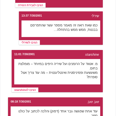
הגיבו לגבירת הטירה
שירלי
7/30/2001 13:37
כמו שאת רואה זה מאמר מספר עשר שהתפרסם
בבננות, ממש ממש בהתחלה…
הגיבו לשירלי
7/30/2001 11:01
starshine
מ. אטווד על הרומנים ועל שיריה היפים במיוחד – מומלצת
בחום.
משעשעת ופמיניסטית ואינטליגנטית – מה עוד צריך אצל
סופרת?
הגיבו לstarshine
זאב זאב
7/30/2001 08:18
עוד אחת שפגשה גבר אחד (דפוק) והלכה לכתוב על כולנו
ספר.