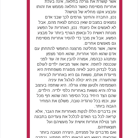
אשר קושרת את גורלה בחלאה, אינה בעלת
אחריות מסויימת כאשר החלאה מממש את זהותו
ומבצע אקט מחליא של נטישה?
נכון, החברה והחינוך גורמים לכך שבני אדם
נמצאים במצבים שאין בכוחם לצאת מהם, אבל
לא לאנשים אלו כיוונתי. נכון, האחריות על הפשע
מונחת ראשית כל ובאופן הגורף ביותר על מבצע
הפשע. אבל אין מכך כדי להסיר אחריות מסויימת
גם מאנשים אחרים.
אישה, אשר מחליטה מרצונה החופשי להתחתן עם
אדם שהוא חסר אחריות, שהוא חסר מצפון
ומתנהג כבהמה, אמורה להבין את זה עוד לפני
שנכנסה לחופה. אישה אשר מביאה ילדים לעולם
מבלי לבדוק היטב לאיזה מסגרת משפחתית היא
מייעדת אותם, נושאת גם היא באחריות לבעיות
שהתעוררו. אין היא יכולה לגלגל את עיניה
השממימה ולטעון שזהו גורלה. היא שותפה בעיצוב
גורלה והיא נושאת באחריות כלפי ילדיה. הילדים,
שהם הצד היחיד בכל הסיפור הזה שהוא חף מכל
עוון, וכמו בכל טרגדיה טובה, משלם את המחיר
הגבוה ביותר.
אין בדברים הללו לנקות מאחריות את הגבר, אלא
קריאה לכל בני האדם לכלכל את צעדיהם בתבונה
תוך נטילת אחריות אישית על מעשיהם ועל
תוצאותיהם.
ואם מדברים על פמניזים, היצירה הטובה ביותר
שקראתי בנושא היא (ובאופן בלתי מפתיע, נכתבה