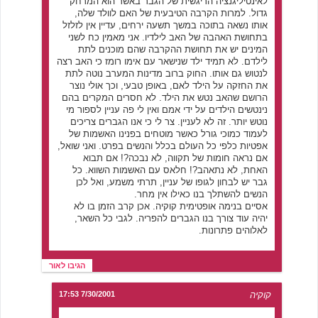
לאינטיליגנציה הריגשית של הגבר באשר הוא המרחק
גדול. למרות הקרבה הטיבעית של האם לוולד שלה,
אותו נשאה בתוכה במשך תשעה ירחים, עדיין אין לזלזל
בתחושת האהבה של האב לילדיו. אני מאמין כח לשני
המינים יש את תחושת ההקרבה שהם מוכנים לתת
לילדם. לא תמיד ילד שנישאר עם אימו רומז כי האב רצה
לנטוש גם אותו. החוק ברוב מדינות המערב נוטה לתת
את החזקה על הילד לאם, באופן טבעי, וכך אולי נוצר
הרושם שהאב נטש את הילד. לא חסרים המקרים בהם
נינטשים הילדים על ידי אמם ואין לי פה עניין לספור מי
נוטש יותר. זה לא לעניין. צר לי כי אנו הגברים צריכים
לעמוד כמוכי גורל כאשר מוטחים בפנינו האשמות של
אפטיות כלפי כל העולם בכלל והנשים בפרט. ואני שואל,
אם נראה חומות של תקווה, לא נבכה?! אם תבוא
האחת, לא נתאהב?! חלאס עם האשמות השווא. כל
גבר יש לבחון לגופו של עניין, תרתי משמע, ואל לכן
הנשים להשתלך בנו כאילו אין מחר.
אסיים בנימה אופטימית קוקיה. אכן קרב הזמן בו לא
יהיה עוד צורך בנו הגברים להפריה. לגבי כל השאר,
לאלוהים פתרונות.
הגיבו לאור
קוקיה
7/30/2001 17:53