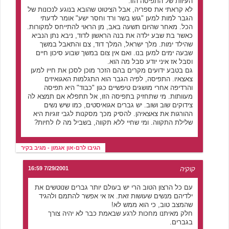
העיוות של התפיסה הזו.
לא קראתי את ספריה, אבל הציטוט שהובא בנוגע לנכונות של
הגבר למות למען "גוש בשר ורד וחסר ישע" אומר לדעתי
הכל. מאחר שהיום תשעה באב, מן הראוי להתייחס למקורות.
כאשר בת שבע ילדה את בנה הראשון לדוד, ניבא נתן הנביא
שהילד ימות. מלך ישראל, המלך דוד, צם והתאבל במשך
שבעה ימים למען בנו. ואם אין צום במשך שבוע סיכון חיים
וסבל אז איני יודע סבל מה הוא.
גם בטבע ידועים מקרים בהם הזכר מוכן לסכן את חייו למען
צאצאיו. התפיסה, לפיה הגבר הוא התגלמות האגואיזים
והרדיפה אחרי מושגים טיפשיים כגון "כבוד" היא תפיסה
מעוותות. מי שתחזיק בתפיסה הזו, אל תתפלא אם תמצא לה
צידוקים שוב ושוב. יש גברים אגואיסטים, כמו שיש נשים
ההורגות את צאצאיהן. להסיק מכך מסקנות לגבי זוגיות היא
שלילת התקווה. ומי שחיי ללא תקווה, בשביל מה לו לחיות?
הגיבו לרם-און אגמון - מגיב בקיר
קוקיה
7/29/2001 16:59
עם כל הרצון הטוב הרי יש בעולם יותר גברים שנוטשים את
ילדיהם מנשים שעושות זאת. אז אי אפשר להתמם ולהגיד
שהמצב טוב, כי הוא ממש לא!
חלק מאיתנו מחכות לרגע שבאמת כבר לא יהיה צורך
בגברים.