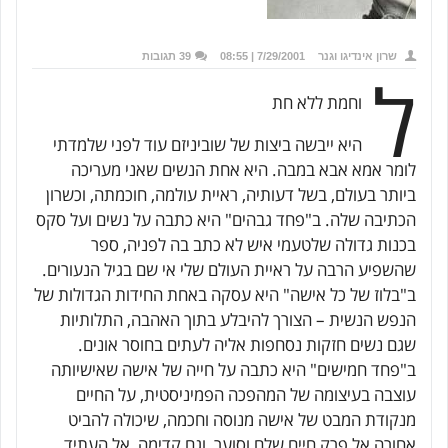
שרון אינדיגו וגנר
7/29/2001 | 08:55
39 תגובות
ל
וחמת ללא חת
היא ייבשה ביצות של שוביניזם עוד לפני שלמדתי
לומר אמא אבא במבה. היא אחת הנשים שאני מעריכה
ביותר בעולם, בשל דעותיה, ראיית עולמה, חוכמתה, וכשרון
הכתיבה שלה. ב"פחד גבהים" היא כתבה על נשים ועל סקס
בכנות גדולה שלטעמי איש לא כתב בה לפניה, ספר
שהשפיע הרבה על ראיית העולם שלי אי שם בגיל הנעורים.
ב"בלוז של כל אישה" היא עסקה באחת החידות הגדולות של
הנפש הנשית – הצורך להיבלע בתוך האהבה, התלותיות
שגם נשים חזקות נסחפות אליה לעתים בחוסר אונים.
ב"פחד חמישים" היא כתבה על חייה של אישה שאישיותה
עוצבה בעיצומה של המהפכה הפמיניסטית, על החיים
מנקודת המבט של אישה מנוסה וחכמה, שיכולה להביט
אחורה אל פרק חיים שלם וסוער, וגם קדימה, אל העתיד,