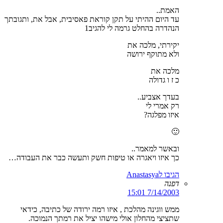
האמת..
עד היום ההיתי על תקן קוראת פאסיבית, אבל את, ותגובתך
הנהדרה בהחלט גרמה לי להגיב1
יקירתי, מלכה את
ולא מתוקף ירושה
מלכה את
כ ז ו גדולה
בעדך אצביע..
רק אמרי לי
איזו מפלגה?
🙂
ובאשר למאמר..
כך איזו ויאגרה או טיפות חשק ותעשה כבר את העבודה…
הגיבו לAnastasya
דפנה
7/14/2003 15:01
ממש ווגינה מהלכת , איזו רמה ירודה של כתיבה, כידאי
שתציצי מהחלון אולי מישהו יציל את רמתך הנמוכה.