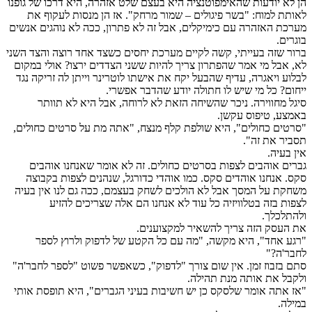
הן לא יודעות שהאימפוטנציה היא בעצם שלט אזהרה, היא דרכו של גופנו
לאותת למוח: "בשר פיגולים – שמור מרחק". אז הן מנסות לעקוף את
מערכת האזהרה עם כימיקלים, אבל זה לא פתרון, ככה לא נוהגים אנשים
בוגרים.
ברור שזה בעייתי, קשה לקיים מערכת יחסים כשצד אחד רוצה והצד השני
לא, אבל מי אמר שהפתרון צריך להיות ששני הצדדים ירצו? אולי במקום
לבלוע ויאגרה, עדיף שהבעל יקח את אישתו לוטרינר וייתן לה זריקה נגד
ייחום? כל מי שיש לו חתולה יודע שהדבר אפשרי.
סיגל מחווירה. ניכר שהשיחה הזאת לא לרוחה, אבל היא לא תוותר
באמצע, טיפוס עקשן.
"סרטים כחולים", היא שולפת קלף מנצח, "אתה מת על סרטים כחולים,
תסביר את זה".
אין בעיה.
גברים אוהבים לצפות בסרטים כחולים. זה לא אומר שאנחנו אוהבים
סקס. אנחנו אוהדים סקס. כמו אוהדי כדורגל, שנהנים לצפות בקבוצה
משחקת על המסך אבל לא הולכים לשחק בעצמם, ככה גם לנו אין בעיה
לצפות בזה בטלוויזיה כל עוד לא אנחנו הם אלה שצריכים להזיע
ולהתלכלך.
את העסק הזה צריך להשאיר למקצוענים.
"רגע אחד", היא מקשה, "מה עם כל הקטע של לדפוק ולרוץ לספר
לחבר'ה?"
סתם בזבוז זמן. אין שום צורך "לדפוק", כשאפשר פשוט "לספר לחבר'ה"
ולקבל את אותה מנת תהילה.
"אז אתה אומר שלסקס כן יש חשיבות בעיני הגברים", היא תופסת אותי
במילה.