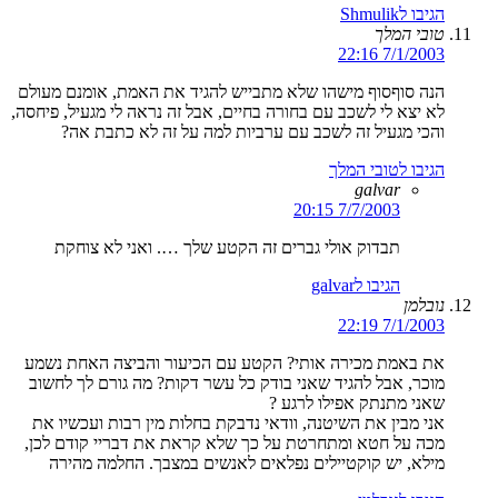
הגיבו לShmulik
טובי המלך
7/1/2003 22:16
הנה סוףסוף מישהו שלא מתבייש להגיד את האמת, אומנם מעולם
לא יצא לי לשכב עם בחורה בחיים, אבל זה נראה לי מגעיל, פיחסה,
והכי מגעיל זה לשכב עם ערביות למה על זה לא כתבת אה?
הגיבו לטובי המלך
galvar
7/7/2003 20:15
תבדוק אולי גברים זה הקטע שלך …. ואני לא צוחקת
הגיבו לgalvar
נובלמן
7/1/2003 22:19
את באמת מכירה אותי? הקטע עם הכיעור והביצה האחת נשמע
מוכר, אבל להגיד שאני בודק כל עשר דקות? מה גורם לך לחשוב
שאני מתנתק אפילו לרגע ?
אני מבין את השיטנה, וודאי נדבקת בחלות מין רבות ועכשיו את
מכה על חטא ומתחרטת על כך שלא קראת את דבריי קודם לכן,
מילא, יש קוקטיילים נפלאים לאנשים במצבך. החלמה מהירה