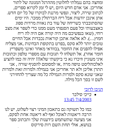
ומחצה בהם נגמלתי לחלוטין מההרגל המגונה של לתור
אחריכן. אני אדם חדש היום ,יש לי זמן לקרוא ספרים,
לכתוב שירה, ליצור, ונפשי מרננת לבוקרו של כל יום חדש.
אתן אינכן יודעות אבל ריח הברתולין ממכר. היו ימים
שהסתובבתי כשריחה של עוד בת נאוות מרדות ספוג
באצבעותי וכל פעם הסנפתי מעט ממנו כדי לשפר את מצב
רוחי, (שאו בנפשיכם מה היה קורה אם היה לה ריח
חמוץ…). לא אלאה אתכן קוראות נכבדות אבל החיים
טובים יותר ללא סקס ,בפרט בתקופת הבחינות ,אני מצליח
אפילו להפנים את החומר ,(בוודאי מאחר ואינני משפריץ
חומר אחר), אל תשלחו לי תגובות עם מספרי טלפון וכתובות
איני מעוניין וזיכרו נא כי ביקשתי שלא!!! יהיה זה כמו להציע
לאלכוהליסט טיפה מרה ,או למסומם להסניף שורה , אני
תתרן אליכן ולא תר אחריכן אני בגמילה ולמרות זאת ולמרות
שאני שונא סקס ולמרות הגמילה כל מה שצריך להחזירני
לשם זו בסך הכל מילה.
הגיבו לדובי
בייבי סילבר
7/4/2003 13:45
כמו כל תשוקה גם בתאבון המיני רצוי לשלוט, יש לנו
הרבה דיאטות לאוכל ואף לא דיאטה אחת לסקס,
אני מציעה שתשתמש בידענות שלך ותכתוב ספר
בנושא, אולי תחת השם רות סירקוס