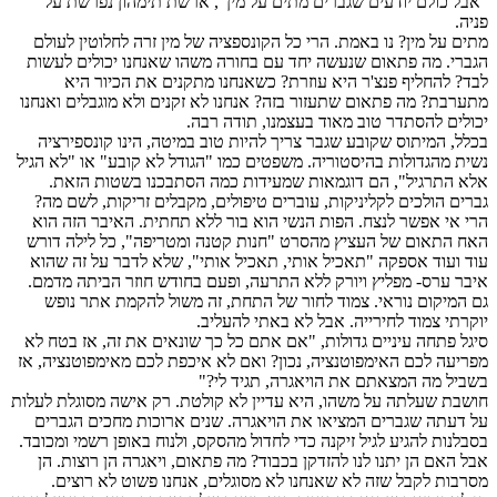
"אבל כולם יודעים שגברים מתים על מין", ארשת תימהון נפרשת על
פניה.
מתים על מין? נו באמת. הרי כל הקונספציה של מין זרה לחלוטין לעולם
הגברי. מה פתאום שנעשה יחד עם בחורה משהו שאנחנו יכולים לעשות
לבד? להחליף פנצ'ר היא עוזרת? כשאנחנו מתקנים את הכיור היא
מתערבת? מה פתאום שתעזור בזה? אנחנו לא זקנים ולא מוגבלים ואנחנו
יכולים להסתדר טוב מאוד בעצמנו, תודה רבה.
בכלל, המיתוס שקובע שגבר צריך להיות טוב במיטה, הינו קונספירציה
נשית מהגדולות בהיסטוריה. משפטים כמו "הגודל לא קובע" או "לא הגיל
אלא התרגיל", הם דוגמאות שמעידות כמה הסתבכנו בשטות הזאת.
גברים הולכים לקליניקות, עוברים טיפולים, מקבלים זריקות, לשם מה?
הרי אי אפשר לנצח. הפות הנשי הוא בור ללא תחתית. האיבר הזה הוא
האח התאום של העציץ מהסרט "חנות קטנה ומטריפה", כל לילה דורש
עוד ועוד אספקה "תאכיל אותי, תאכיל אותי", שלא לדבר על זה שהוא
איבר ערס- מפליץ ויורק ללא התרעה, ופעם בחודש חוזר הביתה מדמם.
גם המיקום נוראי. צמוד לחור של התחת, זה משול להקמת אתר נופש
יוקרתי צמוד לחירייה. אבל לא באתי להעליב.
סיגל פתחה עיניים גדולות, "אם אתם כל כך שונאים את זה, אז בטח לא
מפריעה לכם האימפוטנציה, נכון? ואם לא איכפת לכם מאימפוטנציה, אז
בשביל מה המצאתם את הויאגרה, תגיד לי?"
חושבת שעלתה על משהו, היא עדיין לא קולטת. רק אישה מסוגלת לעלות
על דעתה שגברים המציאו את הויאגרה. שנים ארוכות מחכים הגברים
בסבלנות להגיע לגיל זיקנה כדי לחדול מהסקס, ולנוח באופן רשמי ומכובד.
אבל האם הן יתנו לנו להזדקן בכבוד? מה פתאום, ויאגרה הן רוצות. הן
מסרבות לקבל שזה לא שאנחנו לא מסוגלים, אנחנו פשוט לא רוצים.