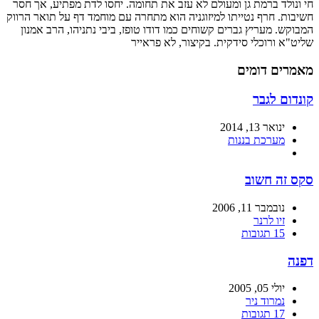
חי ונולד ברמת גן ומעולם לא עזב את תחומה. יחסו לדת מפתיע, אך חסר
חשיבות. חרף נטייתו למיזוגניה הוא מתחרה עם מוחמד דף על תואר הרווק
המבוקש. מעריץ גברים קשוחים כמו דודו טופז, ביבי נתניהו, הרב אמנון
שליט"א ורוכלי סידקית. בקיצור, לא פראייר
מאמרים דומים
קונדום לגבר
ינואר 13, 2014
מערכת בננות
סקס זה חשוב
נובמבר 11, 2006
זיו לרנר
15 תגובות
דפנה
יולי 05, 2005
נמרוד ניר
17 תגובות