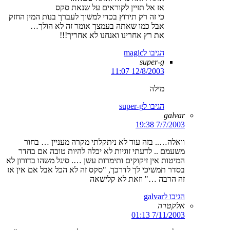
אז אל תזיין לקוראים על שנאת סקס
כי זה רק תירוץ בכדי למשוך לעברך בנות המין החזק
אבל כמו שאתה בעמצך אומר זה לא הולך…
את רץ אחרינו ואנחנו לא אחריך!!!
הגיבו לmagic
super-g
12/8/2003 11:07
מילה
הגיבו לsuper-g
galvar
7/7/2003 19:38
וואלה….. בזה עוד לא ניתקלתי מקרה מעניין … בחור
משעמם .. לדעתי זוגיות לא יכלה להיות טובה אם בחדר
המיטות אין זיקוקים ותימרות עשן …. סיגל משהו בדורון לא
בסדר תמשיכי לך לדרכך, "סקס זה לא הכל אבל אם אין אז
זה הרבה …" וזאת לא קלישאה
הגיבו לgalvar
אלקטרה
7/11/2003 01:13