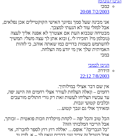
הגיבו לנובלמן
במבי
7/2/2003 20:08
אני מבינה שעל סמך נסיונך האישי הקוקטיילים אכן נפלאים,
אבל למזלי עוד לא הגעתי למצבך.
מבטיחה שבבוא העת אם אצטרך לא אפנה אליך לעצה
(נובלמן מי? תזכירו לי..) ובוא אתן לך עצה משלי: תמשיך
להשתמש בשמות בדויים כמו שאתה אוהב, כי לזהות
האמיתית שלך אין מי יודע מה הצלחה.
במבי
הגיבו לבמבי
הידרה
7/8/2003 22:12
אין שם דבר אצילי במילותיך.
רחמים – וןאלה הצלחת לעורר אצלי רחמים וזה הישג יפה,
עד עכשיו הצליחו לעשות זאת רק גורי חתולים מורעבים
וכלבים קטועי זנבות.
ומאידך אולי גם זנבך קטוע…
הכל טוב והכל יפה – לקחת מיקלדת וזכות פואטית – זכותך,
אבל הריבוי המלכותי הזה?
"כל הגברים?" אופס… יאללה רוץ רוץ לספר לחבר'ה, אוי
אבל בשביל זה צריך שני דברים שאין לך – א. לזיין וב.