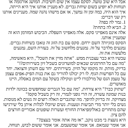
אבל היא שוב טועה. לסקס עצמו אין שום חשיבות. המושג אורגזמה או
תנוחות לא יופיע בשום שיחת גברים. לא מעניין אותנו איך היא הייתה,
איך הוא היה, כמה זמן זה נמשך, או אם מישהו נהנה שמה. מעניינים אותנו
רק שני דברים:
1. גמר לה בפה?
2. הביא לה בתחת?
אלה אינם מאפייני סקס. אלה מאפייני השפלה. הכיבוש המזדמן הוא זה
שמעניין אותנו.
הסקס בזוגיות? השם ירחם. סקס עם בת הזוג זה טאבו בשיחות גברים.
נמנעים מלדבר על זה. נמנעים מלחשוב על זה. בעזרת השם, נמנעים
מלעשות את זה.
עכשיו היא כבר עצבנית ממש. "אתה מזיין את השכל", היא מאשימה,
"מה עם כל החרמנים שבאים למועדונים בשביל זיון בשירותים?!"
בדיוק, מותק. זה מקומו של הזיון. בשירותים. יחד עם השתן והצואה. יחד
עם כל הפרשות הגוף. לו רק יכולנו להוריד גם את בנות הפיק-אפים עצמן
על טעמן הגס של מרלבורו לייט וטקילה בשקל עם המים באסלה, היינו
מאושרים.
"שתוק כבר!" היא צורחת, "מה עם כל הגברים שמחפשים בכוונה ילדות
בנות שמונה עשרה, זה הרי גופני לגמרי, זה רק בשביל סקס!"
מצחיקה. זה בדיוק להיפך. מה שהגברים האלה רוצים זה נשים לא מנוסות.
נשים בלי יותר מדי תביעות וטענות. נשים שיוכלו לבלות איתן בלי שירגישו
שהם מתחרים באולימפיאדת החורף ועשרות שופטים אכזריים חורצים
להם ציון.
היא נועצת בי מבט נוקב, "אז מה אתה אומר בעצם?"
אני אומר שנמאס. אני אומר שמשעמם. אני אומר ששום לבוש, תנוחה,