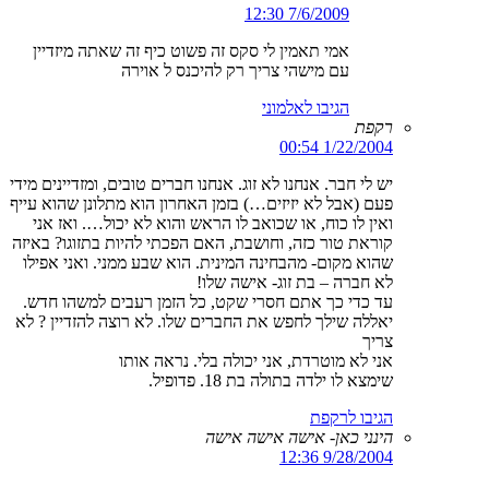
7/6/2009 12:30
אמי תאמין לי סקס זה פשוט כיף זה שאתה מיזדיין
עם מישהי צריך רק להיכנס ל אוירה
הגיבו לאלמוני
רקפת
1/22/2004 00:54
יש לי חבר. אנחנו לא זוג. אנחנו חברים טובים, ומזדיינים מידי
פעם (אבל לא יזיזים…) בזמן האחרון הוא מתלונן שהוא עייף
ואין לו כוח, או שכואב לו הראש והוא לא יכול…. ואז אני
קוראת טור כזה, וחושבת, האם הפכתי להיות בתזוגו? באיזה
שהוא מקום- מהבחינה המינית. הוא שבע ממני. ואני אפילו
לא חברה – בת זוג- אישה שלו!
עד כדי כך אתם חסרי שקט, כל הזמן רעבים למשהו חדש.
יאללה שילך לחפש את החברים שלו. לא רוצה להזדיין ? לא
צריך
אני לא מוטרדת, אני יכולה בלי. נראה אותו
שימצא לו ילדה בתולה בת 18. פדופיל.
הגיבו לרקפת
הינני כאן- אישה אישה אישה
9/28/2004 12:36