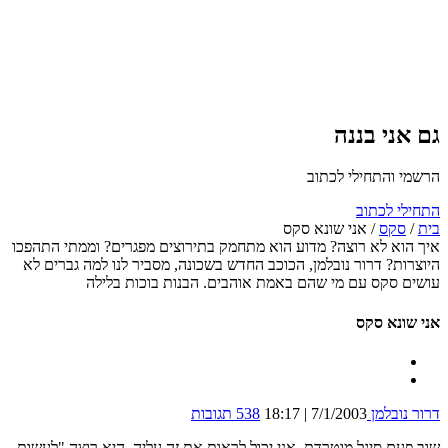
גם אני בננה
הרשמי והתחילי לכתוב
התחילי לכתוב
בית
/
סקס
/
אני שונא סקס
איך הוא לא רוצה? מדוע הוא מתחמק בתירוצים מפגרים? וממתי התהפכו
היוצרות? דרור נובלמן, הכוכב החדש בשכונה, מסביר לנו למה גברים לא
עושים סקס עם מי שהם באמת אוהבים. הבנות בוכות בלילה
אני שונא סקס
דרור נובלמן
7/1/2003 | 18:17
538 תגובות
שוב פעם סיגל מוטרדת. אני יכול לראות את זה עליה, היא רוצה "לעשות