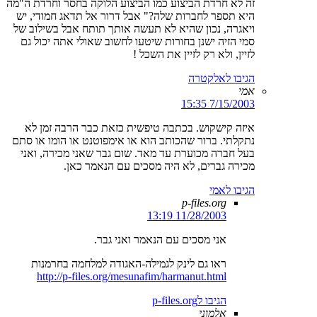
זה לא חרדת הביצוע כמו הביצוע הלוקה בחסר וחרדת ה"מה
היא תספר לחברות שלה?" אבל דרור אל תדאג חמודי, יש
ויאגרה, נכון שהיא לא תעשה אותך תותח אבל בשילוב של
סמי הזיה ישנן בחורות שיטעו לחשוב שאולי אתה יכול גם
לזיין, ולא רק לזיין את השכל !
הגיבו לאלקטרה
אמי
7/15/2003 15:35
איזה קישקוש. בכתבה טיפשית כזאת כבר הרבה זמן לא
נתקלתי. ברור שהכותב הוא או אימפוטנט או הומו או סתם
בעל חברה מכוערת עד מאד. שום גבר שאני מכירה, ואני
מכירה גברים, לא היה מסכים עם הנאמר כאן.
הגיבו לאמי
p-files.org
11/28/2003 13:19
אני מסכים עם הנאמר ואני גבר.
ראו גם לינק לגמילה-האגודה למלחמה בחרמנות
http://p-files.org/mesunafim/harmanut.html
הגיבו לp-files.org
אלמוני