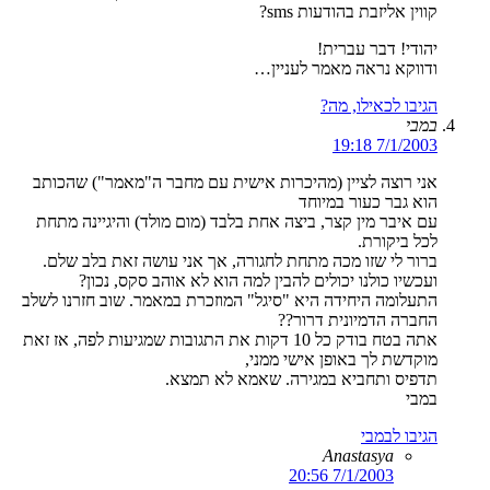
קווין אליזבת בהודעות sms?
יהודי! דבר עברית!
ודווקא נראה מאמר לעניין…
הגיבו לכאילו, מה?
במבי
7/1/2003 19:18
אני רוצה לציין (מהיכרות אישית עם מחבר ה"מאמר") שהכותב
הוא גבר כעור במיוחד
עם איבר מין קצר, ביצה אחת בלבד (מום מולד) והיגיינה מתחת
לכל ביקורת.
ברור לי שזו מכה מתחת לחגורה, אך אני עושה זאת בלב שלם.
ועכשיו כולנו יכולים להבין למה הוא לא אוהב סקס, נכון?
התעלומה היחידה היא "סיגל" המוזכרת במאמר. שוב חזרנו לשלב
החברה הדמיונית דרור??
אתה בטח בודק כל 10 דקות את התגובות שמגיעות לפה, אז זאת
מוקדשת לך באופן אישי ממני,
תדפיס ותחביא במגירה. שאמא לא תמצא.
במבי
הגיבו לבמבי
Anastasya
7/1/2003 20:56