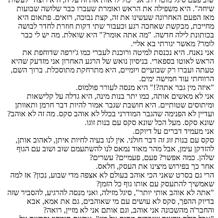
שיחה". היא משפילה את הראש ואומרת שעברו כבר שלושה שבועות
מאז הפעם האחרונה שעשינו את זה, קצת נבוכה, רואים. פתאום היא
מחייכת, מבקשת שאחכה רגע וכעבור שתי דקות חוזרת לחדר לבושה
בכותונת לילה חדשה. "מה אתה אומר?" היא שואלת. מה יש לי כבר
לומר? מאשר יגורתי בא אליי.
אני נאנח. היא נכנסת למיטה ורוכנת לעברי כמו ג'ירפה שדוחפת את
הראש לאוטו בספארי. בניסיון נואש של הרגע האחרון אני מזדעק שהיא
טעתה ועברו רק שבועיים ויומיים, היא מתרחקת מתוסכלת. ברוך השם,
הרווחתי עוד חמישה ימים.
"איזה מין גבר אתה?!" היא מנסה לעורר פולמוס.
אני לא מאשים אותה, כמו יתר בנות מינה, היא גדלה על קלישאות
ומיתוסים שטותיים. היא חושבת שגבר אמור להיות דבר חרמן ותאוותן
ועדיין לא הפנימה שהגבר המודרני בכלל לא אוהב סקס. מה זה לא אוהב?
שונא סקס. מעל הכל שונא סקס עם בנות זוגו.
אני מעמיד דברים על דיוקם.
סקס עם בנות זוג זה דבר חולני. אין לנו בעיה לחיות איתן, לאהוב אותן,
להזדקן עימן, אבל מהר מאוד נמאס לנו להשתעמם שוב ושוב עם הגוף
שלהן. כמה אפשר? פעם, פעמיים? עשרים?
אחר כך בפירוש מיצינו את העסק, חלאס.
הרי גם בסרט שאני הכי אוהב בעולם לא אצפה מדי שבוע, נכון? אז למה
שאמשיך להתעסק עם אותו גוף כל הזמן?
"אתה לא אוהב אותי יותר", סיגל מזילה, ואני מנסה להרגיע, להסביר שזה
בדיוק ההפך, סקס לא עושים עם מי שאוהבים, גם את אמא, אבא
והחבר'ה מהשכונה אני אוהב, וגם אותם אני לא מזיין, רואה?