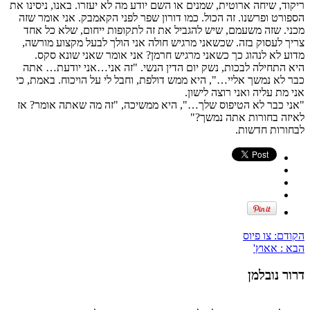
ריקוד, שיחה ארוטית, שמנים או השם יודע מה לא יעזרו. באנו, ניסינו את
הספורט ופרשנו. זה הכול. כמו דורון שפר לפני הקאמבק. אני אומר שזה
מכני. שזה משעמם, שיש להגביל את זה לתקופות ייחום, שלא כל אחד
צריך לעסוק בזה. שכשאני מרגיש חולה אני הולך לבעל מקצוע מורשה,
מדוע לא לנהוג כך כשאני מרגיש חרמן? אני אומר שאני שונא סקס.
היא התחילה לבכות, נשק יום הדין הנשי. "זה אני…אני יודעת… אתה
כבר לא נמשך אליי…", היא ממש דולפת, וחבל לי על הויכוח. באמת, כי
אני מת עליה ואני רוצה לישון.
"אני כבר לא הטיפוס שלך…", היא ממשיכה, "זה מה שאתה אומר? אז
לאיזה בחורות אתה נמשך?"
לבחורות חדשות.
הקודם:
צו פיוס
הבא :
אאוץ'
דרור נובלמן