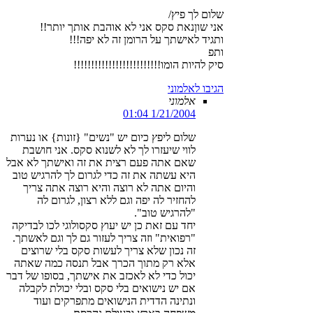
שלום לך פיץ/
אני שוןנאת סקס אני לא אוהבת אותך יותר!!
ותגיד לאישתך על הרומן זה לא יפה!!!
ותפ
סיק להיות הומו!!!!!!!!!!!!!!!!!!!!!!!!!
הגיבו לאלמוני
אלמוני
1/21/2004 01:04
שלום ליפץ כיום יש "נשים" {זונות} או נערות
לווי שיעזרו לך לא לשנוא סקס. אני חושבת
שאם אתה פעם רצית את זה ואישתך לא אבל
היא עשתה את זה כדי לגרום לך להרגיש טוב
והיום אתה לא רוצה והיא רוצה אתה צריך
להחזיר לה יפה וגם ללא רצון, לגרום לה
"להרגיש טוב".
יחד עם זאת כן יש יעוץ סקסולוגי לכו לבדיקה
"רפואית" וזה צריך לעזור גם לך וגם לאשתך.
זה נכון שלא צריך לעשות סקס בלי שרוצים
אלא רק מתוך הכרך אבל תנסה כמה שאתה
יכול כדי לא לאכזב את אישתך, בסופו של דבר
אם יש נישואים בלי סקס ובלי יכולת לקבלה
ונתינה הדדית הנישואים מתפרקים ועוד