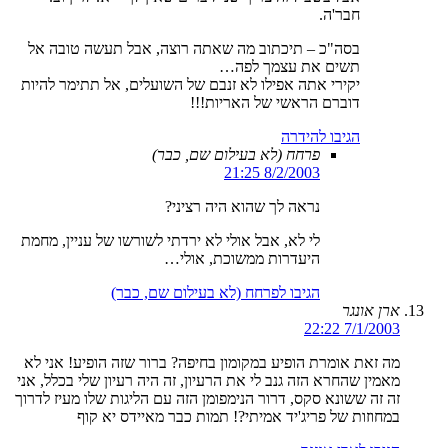
חבר'ה.
בסה"כ – תיכתוב מה שאתה רוצה, אבל תעשה טובה אל
תשים את עצמך לפה…
יקירי אתה אפילו לא זנבם של השועלים, אל תתימר להיות
דוברם הראשי של האריות!!!
הגיבו להידרה
פרחח (לא בעילום שם, כבר)
8/2/2003 21:25
נראה לך שהוא היה רציני?
לי לא, אבל אולי לא ירדתי לשורשו של עניין, מחמת
היעדרות ממשוכת, אולי…
הגיבו לפרחח (לא בעילום שם, כבר)
ארן אונגר
7/1/2003 22:22
מה זאת אומרת הופיע במקומון בחיפה? ברור שזה הופיע! אני לא
מאמין שהחרא הזה גנב לי את הרעיון, זה היה רעיון שלי בכלל, אני
זה זה ששונא סקס, דרור הנימפומן הזה עם הליגות שלו מעיז לדרוך
במחוזות של פריג'יד אמיתי?! תמות כבר מאיידס יא קוף