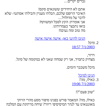
גברים יקרים…
אתם לא היחידים ששונאים סקס!
האיבר הרופס שלכם, הבלתי מעניין והבילתי אסתטי- שלא
לדבר על מדולדל…
אני אומרת: הקץ לסבל המשותף!
בואו נתבצר בעמדותינו.
מה טוב ומה נעים!!
הגיבו להינני כאן- אישה אישה אישה
מיכל
7/1/2003 18:57
דרור,
מצחיק כתמיד, אני רק שמחה שאני לא במקומה של סיגל.
מיכל משכבר הימים.
הגיבו למיכל
כאילו, מה?
7/1/2003 19:06
"שוב פעם"?!
כאילו, מה? המאמר פורש בפנינו סיפור מסע מהרי הרוקי
מאונטאינז עד לנהר המיסיסיפי ריוור? שיחה מרתקת עם המלכה