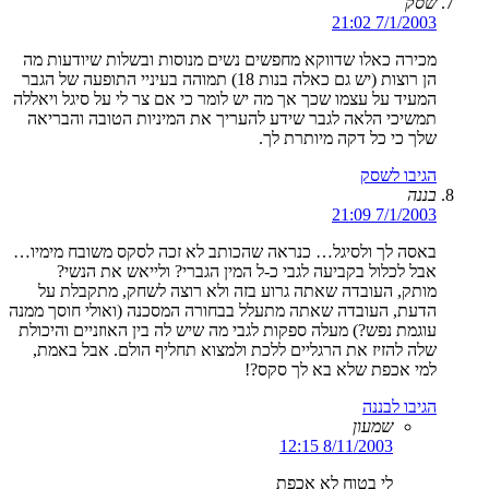
שסק
7/1/2003 21:02
מכירה כאלו שדווקא מחפשים נשים מנוסות ובשלות שיודעות מה
הן רוצות (יש גם כאלה בנות 18) תמוהה בעיניי התופעה של הגבר
המעיד על עצמו שכך אך מה יש לומר כי אם צר לי על סיגל ויאללה
תמשיכי הלאה לגבר שידע להעריך את המיניות הטובה והבריאה
שלך כי כל דקה מיותרת לך.
הגיבו לשסק
בננה
7/1/2003 21:09
באסה לך ולסיגל… כנראה שהכותב לא זכה לסקס משובח מימיו…
אבל לכלול בקביעה לגבי כ-ל המין הגברי? ולייאש את הנשי?
מותק, העובדה שאתה גרוע בזה ולא רוצה לשחק, מתקבלת על
הדעת, העובדה שאתה מתעלל בבחורה המסכנה (ואולי חוסך ממנה
עוגמת נפש?) מעלה ספקות לגבי מה שיש לה בין האוזניים והיכולת
שלה להזיז את הרגליים ללכת ולמצוא תחליף הולם. אבל באמת,
למי אכפת שלא בא לך סקס?!
הגיבו לבננה
שמעון
8/11/2003 12:15
לי בטוח לא אכפת