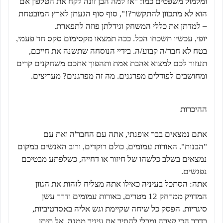
ומלמול משפטים כמו: "אז למה הבן זונה לקח את הטלפון אם
הוא לא מתכוון להתקשר?!", סוף סוף הגעתן לארץ המובטחת
– למדתן את כללי המשחק וגידלתן פוזה לתפארת.
יופי, עכשיו תשכחו הכל. ככה תמצאו מקסימום סקס חד פעמי,
בטח לא חבר/ה קבוע/ה. בידיי הנוסחה שתשנה את חייכם,
תעזור לכם למצוא אהבת אמת ותהפוך אתכם משחקנים קרים
ומחושבים לפודלים מפרגנים. מה זה מפרגנים? מעריצים.
ההיכרות
אתם נמצאים בבר אופנתי, אתה עם החבר'ה ואת עם
"הבנות". האורות עמומים, כולם רוקדים, ורוב האנשים במקום
נמצאים בשלב כלשהו של חיזור או דחייה, כשלפתע מבטיכם
נפגשים.
אתה: הסתכל בעיניה כאילו אתה מצליח לזהות את הגוון
המדויק ממרחק 12 מטרים, באורות עמומים ודרך עשן
סיגריות. הפסק כל שיחה שקיימת וגש אליה באסרטיביות,
בדרך הכי קצרה ומבלי להסיר את עיניך ממנה. אל תיתן