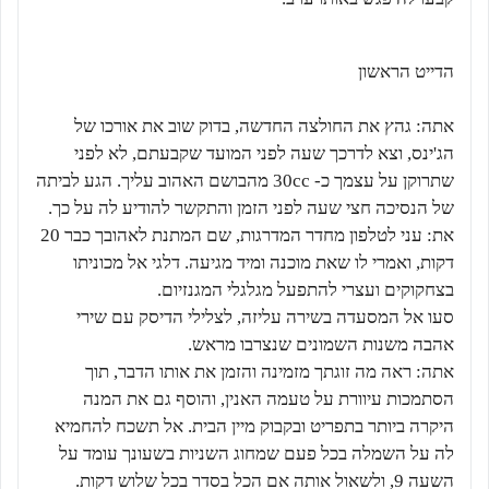
הדייט הראשון
אתה: גהץ את החולצה החדשה, בדוק שוב את אורכו של
הג'ינס, וצא לדרכך שעה לפני המועד שקבעתם, לא לפני
שתרוקן על עצמך כ- 30cc מהבושם האהוב עליך. הגע לביתה
של הנסיכה חצי שעה לפני הזמן והתקשר להודיע לה על כך.
את: עני לטלפון מחדר המדרגות, שם המתנת לאהובך כבר 20
דקות, ואמרי לו שאת מוכנה ומיד מגיעה. דלגי אל מכוניתו
בצחקוקים ועצרי להתפעל מגלגלי המגנזיום.
סעו אל המסעדה בשירה עליזה, לצלילי הדיסק עם שירי
אהבה משנות השמונים שנצרבו מראש.
אתה: ראה מה זוגתך מזמינה והזמן את אותו הדבר, תוך
הסתמכות עיוורת על טעמה האנין, והוסף גם את המנה
היקרה ביותר בתפריט ובקבוק מיין הבית. אל תשכח להחמיא
לה על השמלה בכל פעם שמחוג השניות בשעונך עומד על
השעה 9, ולשאול אותה אם הכל בסדר בכל שלוש דקות.