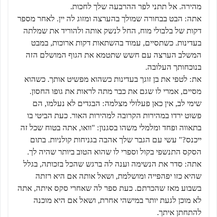
מהירה. אל תתני לפר ההרבעה שלך לחכות.
אתה: הבט בבחורה שמולך בהערצה ומזוג לה יין. לאחר מספר
דקות של בלבולי מוח, החל לנשק אותה ולהוריד את שמלתה
בעדינות. כשתסיים, עמוד בהשתאות דקות ארוכות, במבט
המשלב הערצה עם חשש שתטמא את הגוף המושלם הזה
בנוכחותך העלובה.
את: לטפי את בן זוגך בעדינות כשהוא מפשיט אותך. כשהוא
מסיים, אמרי לו שגם את כבר מתה לראות את גופו החסון.
שימי לב, אין כאן פעלולי מצלמה: הבגדים לא נעלמו, הם
פשוט ירדו במהירות הקרובה למהירות האור. כעת הביטי בו
בתאווה ופחד ומלמלי משהו בסגנון: "וואו, אתה בטוח שכל זה
ייכנס?" עשי עם הגבר שלך אהבה בגניחות קולניות. בתום
הסקס התנשפי בקול וספרי לו שהוא הטוב ביותר שהיה לך.
אתה: סדר את הנשימה וענה לה ברגש שהכל בזכותה, בגלל
שהיא כזו יפהפייה ומושלמת, ושאל אותה אם היא רזתה
בשבוע מאז שהכרתם. כעת ספר לה שאחרי סקס איתה, אתה
לא מוכן לגעת יותר במישהי אחרת, ושאל אם היא מוכנה
להתחתן איתך.