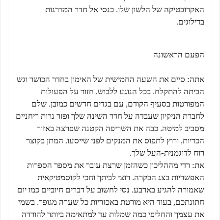
האקרובטיקה של הלשון שלו. כנסי אל חדר המדרגות
בדילוגים.
הפעם הראשונה
אתה: סיים את השעה החמישית של האימון בחדר הכושר וגש
הביתה להתקלח. בכל הנוגע ללבוש, חזור על הפעולות
המפורטות בסעיף הקודם, עם בגדים חדשים כמובן. שלם
לחברת הניקיון שעבדה על חדר השינה שלך ופזר נרות ריחניים
מסביב למיטה. כבה את השריפה הקטנה שפרצה באזור
הכריות, ורוץ לתפוס את המנקים לפני שייסעו. המתן בקוצר
רוח לדוגמנית-העל שלך.
את: רדי מההליכון כשהזמן שרצת עובר את מספר הספרות
האפשריות בצג הבקרה. רוצי לביתך וחכי לקוסמטיקאית
שאמורה להגיע בארבע. נסי לחשוב על דברים חיוביים כמו יום
חתונתכם, בעוד היא מורטת באכזריות כל שערה מגופך. בשמי
את עצמך והחליפי כמה שמלות עד למתאימה ביותר להורדה