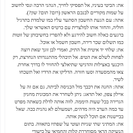
את: הביטי בעיניו, אל תפסיקי לחייך, הנהני הרבה ונסי לחשוב
על שמות מקוריים לבנכם הראשון (רום? תום? שון?).
אתה: עם הגעת החשבון הסתער עליו כמו שלמדת בתרגיל
חוליה, והחזר אותו למלצרית עם כרטיס האשראי שלך.
ברגעים כאלה חשוב להירגע ולא להפריז בחשיבותן של זוטות
כמו תשלום שכר דירה, חשבון חשמל או אוכל.
את: שלחי יד איטית אל התיק, ואמרי לבן זוגך שאת רוצה
לפחות לשלם את הטיפ. אל תיבהלי מהתנגדותו הנחרצת, רק
היכנעי באצילות והדגישי שתיאלצי להחזיר לו בדרך אחרת.
צאו מהמסעדה וסעו חזרה. הדליקו את הרדיו ואל תשכחו
לשיר.
אתה: החנה את רכבך מול הכניסה לביתה, גם אם זה על
איילון צפון, ואל תדאג: ניתן לשחרר את המכונית מחניון
הגרירה בכל שעות היממה. לווה אותה לדלת כשאתה מפרט
עד כמה הערב היה מדהים, ושמעולם לא נהנית ככה. שאל
בביישנות אם תוכל לנשק אותה.
את: המתיני שתי שניות ועוטי על שפתיו בתאווה. בתום
הנשיקה הראי מסוחררת קלות והחמיאי על כישורי