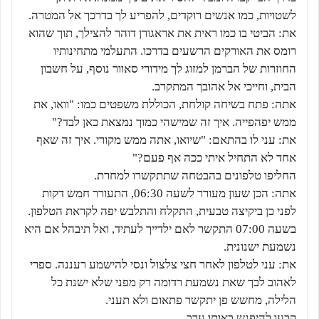
לשטויות, כמו אנשים רוקדים, להפריע לך בדרכך אל המטרה.
את: הביטי בו כמו ראית את אראגורן דוהר להצילך, תוך שהוא
רומס את האורקים הרשעים בדרכו. התעלמי מתחינותיו
החוזרות של הברמן למזוג לך מידורי סאוור נוסף, על חשבון
הבית, וחייכי אל אהובך המתקרב.
אתה: פתח בשיחה קולחת, הכוללת משפטים כמו: "וואו, את
ממש יפהפייה. איך זה שמישהי כמוך נמצאת כאן לבד?"
את: עני לו בהתאם: "שיואו, אתה ממש מקורי. איך זה שאף
אחד לא התחיל איתי ככה אף פעם?"
החליפו טלפונים בהבטחה שתתקשרו למחרת.
אתה: הכן שעון מעורר לשעה 06:30, התעורר חמש דקות
לפני כן ביקיצה טבעית, התקלח והתלבש יפה לקראת הטלפון.
בשעה 07:00 התקשר לאם ילדייך לעתיד, ואל תיבהל אם היא
נשמעת ישנונית.
את: עני לטלפון לאחר חצי צלצול ונסי להישמע רעננה. ספרי
לאהוב לבך שאת נשמעת רדומה רק מפני שלא ישנת כל
הלילה, מחשש פן יתקשר פתאום ולא תעני.
קבעו להיפגש באותו ערב.