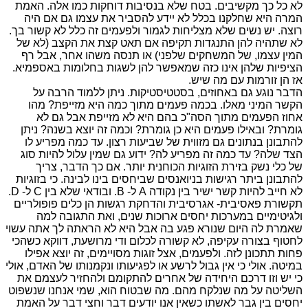
לא כל כך מקשיבים. בטח שלא בנסיבות דוחקות כמו אלה. האמת
המרה היא שחלקנו בכלל לא יידע להסביר את עצמו גם אם היה
רוצה. יש נשים שלא מצליחות לגמור ולפעמים זה כלל לא קשור בך.
לא שתהיה להן התנגדות תקיפה אם תאט קצת את הקצב (לא של
המין עצמו, של המשחקים שלפני) או תנסה משהו אחר, אבל רף
הציפיות שלהן אינו כזה שמאפשר להן לשגות בחלומות באספמיא.
אז הן זורמות עם מה שיש.
הדבר נוגע גם באחוזים, בסטטיסטיקות. ניתן ללמוד הרבה על
הקשר המיני מאלו. בכמה פעמים מתוך כמה היא מזייפת? מהו
אחוז הפעמים מתוך הסה"כ בהם היא לא מזייפת אבל גם לא
גומרת? ובאילו פעמים היא כן גומרת? וכמה זה יוצא בשנה? ניתן
להתבונן בנתונים גם מזווית של שביעות רצון. עד כמה מפריע לו
הצד שלה? עד כמה זה מפריע לה? ידוע גם שמין עלול להיות סוג
של כלי נשק בזירת הזוגיות הכוחנית יותר. אם כך הדבר, צריך
להתבונן ביתר רגישות בניואנסים שביחסים בינו לבינה. כי בזוגיות
לא חייב להיות קשר ישיר בין נקודה A ל- B. ובודאי שלא בין C ל- D.
תקשורת פאסיבית- אגרסיבית והדחקת רגשות הן כלים פופולריים
ולגיטימיים במערכות יחסים ארוכות שנים, ואת התגובה למה
שאמרת לה היום שנורא פגע בה אבל היא לא הראתה לך אתה עשוי
לחטוף בצורה עקיפה, לא קשורה לכלום ודי מרושעת, דווקא כשהכי
פחות תתכונן לזה. ולפעמים, אצל זוגות מסויימים, זה יוצא אפילו
במיטה. אולי כי אין גבול לרשע או לפגיעותו ונקמנותו של האדם, אולי
כי יש וזו דרכם היחידה של אחרים להתקומם ולהחזיר לעצמם את
השליטה על מה שנלקח מהם. מה שבטוח הוא, שמי אנחנו שנשפוט
יחסים בין גבר לאשתו כשאין אנו יודעים דבר וחצי דבר על האמת