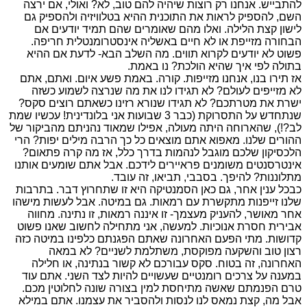
להתבייש. אנחנו רק רוצות שיהיה להם טוב, לא? ואולי, אם ירצה
השם, להספיק לראות את התוכנית ההיא בטלוויזיה ולהספיק גם
לישון קצת הלילה. ואלו מהם שאומרים שהם תמיד יודעים אם
הבחורה מזייפת או לא חיים באשליה אינסטרומנטלית חריפה.
פשוט לא יודעים לקרוא תווים. מה השלב הבא- לדעת אם ההיא
בתולה לפי איך שהיא הולכת? נו באמת.
אז תירו בנו, אנחנו מזייפות. קורה. באמת פשע איום. ואתם, אתם
לא מזייפים לעולם? לא תגידו לנו את מה שנרצה לשמוע כשזה
ישרת את מטרתכם? לא תגידו שנורא רזינו כשאתם רוצים סקס?
שנתחדש על התסרוקת (כבר 3 שבועות אני בלונדינית! עכשיו שמת
לב?!), שהארוחה היתה מעולה, אפילו שמאוד נהניתם מהביקור של
ההורים שלנו. מאפוא אתם מוצאים כל כך הרבה מילים יפות? הרי
הלכסיקון שלכם מוגבל לנהמות בדרך כלל, אז מה קרה פתאום?
אינטרסנטים משומנים פראיירים לידכם. אבל אתם שומעים אותנו
מתלוננות? להיפך. בסבבי, תביאו, זה עובד.
כבכל ענין אחר, גם כאן הסמנטיקה היא זו שתחרוץ דבר. בתרבות
שלנו זייפנות מתקשרת עם רמאות. גם במיטה. אבל לעשות מישהו
אחר מאושר, להעניק מעצמך- זו איננה רמאות, זו נתינה. מחווה
אבירית חסרת אנוכיות. למעשה, אני מתחילה לחשוב שאנו פשוט
קדושות. מתי הפעם האחרונה שאתם הפגנתם כלפינו במיטה כזה
רצון טוב והשקעה מפוקסת, משתלמת לשניים? לא במאה
האחרונה, זה בטוח. סקס עבורכם לא קשור בנתינה, או חלילה
במענה על צרכים רומנטיים שעשויים להיות לצד השני. אתם עוד
טרם הפנמתם שאשה מתיחסת למין בצורה שונה לחלוטין מכם.
אבל מה, קצת נמאס לנו לנסות ולהסביר את עצמנו. אתם במילא