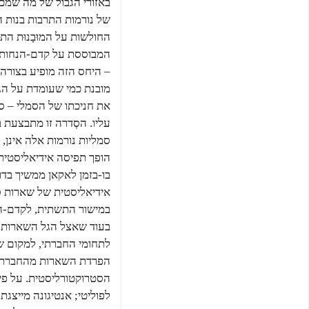
באזורי הגבול של מה שמכ
החולשות על המוּבָנוּת ה
המבוססת על קדם-הנחות ס
מובנת כמי שעומדת על הג
את חניכתו של הסמלי – ס
עליו. הסְדרה זו מתבצעת 
סמליות נורמות אלה אינן, 
בו-בזמן לאקאן ממשיך בד
אידיאליסטית של שארות 
במישור התשתית, לקדם-הנ
בעוד שאצל הגל השארות ה
לתחומי החברתי, למקום 
הפרדת השארות מהחברתי ר
הסטרוקטורליסטית. על פי 
לפוליטי; אנטיגונה מייצג