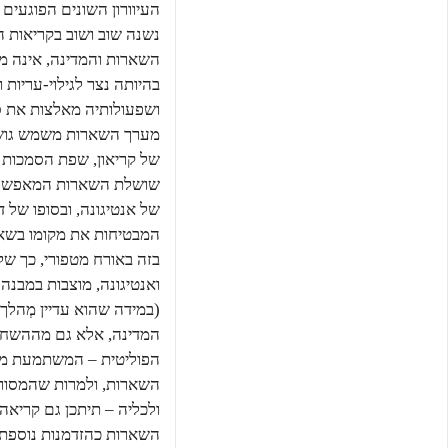
העיוורון השונים הפוגעים
נשנה שוב ושוב בקריאות ה
השארות והמדינה, אינה מ
בהיותה נצר לגילוי-עריות
ושפעולותיה מאלצות את ס
מערך השארות משמש גושפ
של קריאון, שפת הסמכות ו
שושלת השארות המאפשרת 
של אנטיגונה, ובסופו של 
המבטיחות את מקומו בשאר
בזה באורח מטפורי, כך שלמ
ואנטיגונה, מוצבות במבנה 
(במידה שהוא עדיין מְהל
המדינה, אלא גם מההשחתה
הפוליטית – המשתמעת מפו
השארות, ולמרות שהמסורת 
ולכליה – תיתכן גם קריא
השארות כהזדמנות נוספת ל