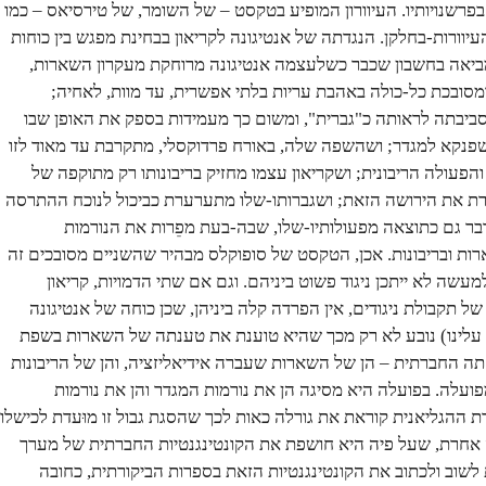
 בפרשנויותיו. העיוורון המופיע בטקסט – של השומר, של טירסיאס – כמו
עיוורות-בחלקן. הנגדתה של אנטיגונה לקריאון בבחינת מפגש בין כוחות
ביאה בחשבון שכבר כשלעצמה אנטיגונה מרוחקת מעקרון השארות,
 ומסובכת כל-כולה באהבת עריות בלתי אפשרית, עד מוות, לאחיה;
ביבתה לראותה כ"גברית", ומשום כך מעמידות בספק את האופן שבו
נקא למגדר; ושהשפה שלה, באורח פרדוקסלי, מתקרבת עד מאוד לזו
הפעולה הריבונית; ושקריאון עצמו מחזיק בריבונותו רק מתוקפה של
את הירושה הזאת; ושגברותו-שלו מתערערת כביכול לנוכח ההתרסה
דבר גם כתוצאה מפעולותיו-שלו, שבה-בעת מפֵרות את הנורמות
ות ובריבונות. אכן, הטקסט של סופוקלס מבהיר שהשניים מסובכים זה
עשה לא ייתכן ניגוד פשוט ביניהם. וגם אם שתי הדמויות, קריאון
של תקבולת ניגודים, אין הפרדה קלה ביניהן, שכן כוחה של אנטיגונה
ך עלינו) נובע לא רק מכך שהיא טוענת את טענתה של השארות בשפת
 החברתית – הן של השארות שעברה אידיאליזציה, והן של הריבונות
עלה. בפועלה היא מסיגה הן את נורמות המגדר והן את נורמות
ההגליאנית קוראת את גורלה כאות לכך שהסגת גבול זו מוּעדת לכישלון
ה אחרת, שעל פיה היא חושפת את הקונטינגנטיות החברתית של מערך
שוב ולכתוב את הקונטינגנטיות הזאת בספרות הביקורתית, כחובה