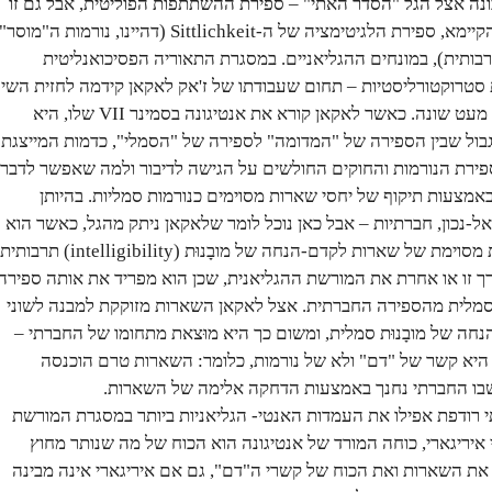
ונה אצל הגל "הסדר האתי" – ספירת ההשתתפות הפוליטית, אבל גם זו
של נורמות התרבות בנות הקיימא, ספירת הלגיטימציה של ה-Sittlichkeit (דהיינו, נורמות ה"מוסר"
תרבותית), במונחים ההגליאניים. במסגרת התאוריה הפסיכואנליטית
טרוקטורליסטיות – תחום שעבודתו של ז'אק לאקאן קידמה לחזית השי
– היחס הזה מופיע בצורה מעט שונה. כאשר לאקאן קורא את אנטיגונה בסמינר VII שלו, היא
בול שבין הספירה של "המדומה" לספירה של "הסמלי", כדמות המייצגת
פירת הנורמות והחוקים החולשים על הגישה לדיבור ולמה שאפשר לדבר
באמצעות תיקוף של יחסי שארות מסוימים כנורמות סמליות. בהיותן
אל-נכון, חברתיות – אבל כאן נוכל לומר שלאקאן ניתק מהגל, כאשר הוא
הופך תפיסה אידיאליסטית מסוימת של שארות לקדם-הנחה של מובָנוּת (intelligibility) תרב
רך זו או אחרת את המורשת ההגליאנית, שכן הוא מפריד את אותה ספירה
סמלית מהספירה החברתית. אצל לאקאן השארות מזוקקת למבנה לשוני
חה של מובָנוּת סמלית, ומשום כך היא מוּצאת מתחומו של החברתי –
יא קשר של "דם" ולא של נורמות, כלומר: השארות טרם הוכנסה
שבו החברתי נחנך באמצעות הדחקה אלימה של השארות.
ודפת אפילו את העמדות האנטי- הגליאניות ביותר במסגרת המורשת
איריגארי, כוחה המורד של אנטיגונה הוא הכוח של מה שנותר מחוץ
ת את השארות ואת הכוח של קשרי ה"דם", גם אם איריגארי אינה מבינה