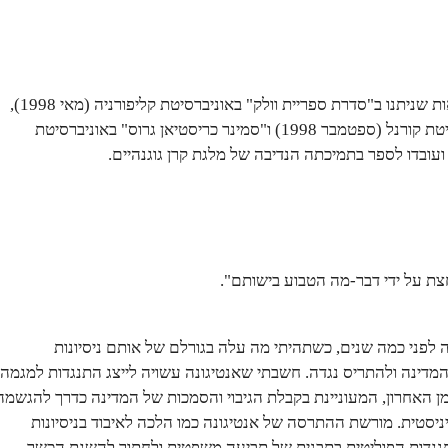
חיבור זה מבוסס על הרצאות שניתנו ב"סדרת ספריית וולק" באוניברסיטת קליפורניה (מאי 1998),
"סדרת מסנג'ר" באוניברסיטת קורנל (ספטמבר 1998) ו"סמינר כריסטיאן גרוס" באוניברסיטת
ת על ידי דבר-מה הטבוע בישותם".
 לפני כמה שנים, כשתהיתי מה עלה בגורלם של אותם ניסיונות
המדינה ולהתריס נגדה. חשבתי שאנטיגונה עשויה לייצג התנגדות למגמה
ן האחרון, המעוניינת בקבלת הגיבוי והסמכות של המדינה כדרך להגשמה
יסטית. מורשת ההתרסה של אנטיגונה כמו הלכה לאיבוד בניסיונות
נגדות הפוליטית בתבנית של תביעה משפטית ולחתור להשגת הכשר