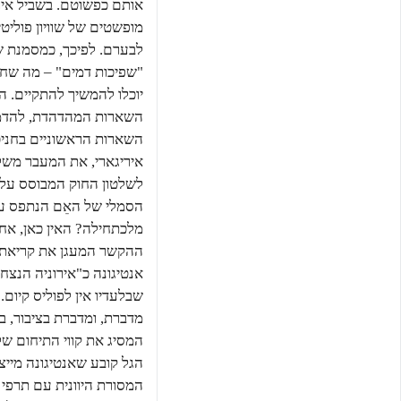
אותם כפשוטם. בשביל אירי
מופשטים של שוויון פוליט
לבערם. לפיכך, כמסמנת ש
"שפיכות דמים" – מה שחיי
יוכלו להמשיך להתקיים. ה
השארות המהדהדת, להדמ
השארות הראשוניים בחניכ
איריגארי, את המעבר משל
לשלטון החוק המבוסס על 
הסמלי של האֵם הנתפס על
מלכתחילה? האין כאן, אח
ההקשר המעגן את קריאתה 
אנטיגונה כ"אירוניה הנצח
שבלעדיו אין לפוליס קיום.
מדברת, ומדברת בציבור, בד
המסיג את קווי התיחום של
הגל קובע שאנטיגונה מייצ
המסורת היוונית עם תרפי 