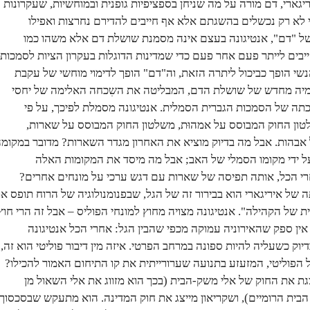
גארי, דם מורה על מה שניחן בספציפיות גופנית ובמוחשיות, שעקרונות
י לא רק נכשלים בהשגתם אלא אף חייבים להדירם נחרצות ואפילו
ל "דם", אנטיגונה בעצם אינה מסמנת שושלת דם אלא משהו כמו
בים לייתר פעם אחר פעם כדי שמדינות הדוגלות בעקרון הציות לסמכות
נשי הופך כביכול ליתרה הזאת, וה"דם" הופך לדימוי מוחשי של עקבת
יה מחדש של שושלת הדם, המבליטה את השִכחה האלימה של יחסי
תה של הסמכות הגברית הסמלית. אנטיגונה מסמלת לפיכך, על פי
טון החוק המבוסס על אמהוּת, משלטון החוק המבוסס על שארות,
אבהות. אבל מה בדיוק מוציא את האחרון מגדר השארות? מדובר במקומ
 ידי מקומו הסמלי של האב; אבל מה מיסד את המקומות האלה
רי הכל, אותה תפיסה של שארות עם דגש ערכי על מונחים אחרים?
של איריגארי הוא בבירור זה של הגל, שבפנומנולוגיה של הרוח תופס א
ית של הקהילה". אנטיגונה מצויה מחוץ למונחי הפוליס – אבל זה הרי חוץ
 אין ספק שהאירוניה עמוקה מכפי שהבין הגל: אחרי הכל אנטיגונה
יוק כשעליה להיות ספונה במרחב הפרטי. איזה מין דיבור פוליטי הוא זה,
 הפוליטי, המזעזע בתנועה שערורייתית את קו התיחום האמור להכילו?
גת את החוק של אלי משק-הבית (בכך הוא מזווג את אלי השאול מן
הבית הרומיים), ושקריאון מייצג את חוק המדינה. הוא מתעקש שבסכסוך