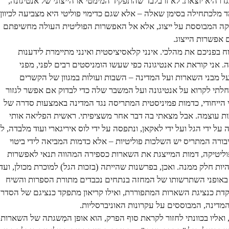
ו היא יוצאת. לא זו בלבד שהתפקיד המימטי או הייצוגי של אנטיגונה,
ד מלכתחילה בסימן שאלה – אלא שגם כדימוי פוליטי היא מצביעה לכיוון
יקה המבוססת על ייצוג, אלא אל האפשרות הפוליטית העולה מחשיפתם
 אפשרות הייצוג.
בפניכם את מהלכי. אינני קלאסיציסטית ואינני מתיימרת לידענות
. אני קוראת את אנטיגונה כפי שעשו הומניסטים רבים לפני, מפני
 מבני השארות ועל המדינה – השבות ועולות במגוון של הקשרים
חלתי לקרוא על אנטיגונה ועל המשבר שלה כדי לבדוק אם אפשר לגזור
הייחודי, כדמות פמיניסטית המתריסה נגד המדינה באמצעות סדרה של
רבות עוצמה. אבל מצאתי בה דבר אחר משציפיתי. ראשית הפליאה אותי
ל ידי הגל ועל ידי לאקאן, ונתפסה על ידי לוס איריגארי ועוד מלבדה, ל
יבורה המתריס יש השלכות פוליטיות – אלא כדמות המביאה לידי ביטוי
וליטיקה, דמות המייצגת את השארות כספירה המהווה תנאי לאפשרות
יות חלק ממנה. ואכן, בפרשנות שהייתה (בזכות הגל) למוכרת מכולן, ועד
באופני השתרשותו של המחזה בנתחים נכבדים מתורת הספרות והשיח
קדת כנציגת השארות המתפוררת, ואילו קריאון מתפקד כנציגם של הסדר
מדינה, המבוססים על עקרונות האוניברסליות.
ואליו בכוונתי לחזור לקראת סוף הפרק, הוא אופן המְשגתה של השארות