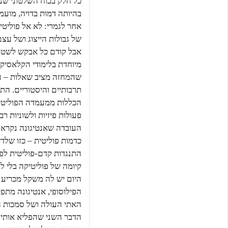
כל חלק בכוח השלטוני שנגד
בהיותה דמות בדויה, מועמ
אחר לגמרי: לא אל פוליט
של גבולות הייצוג ושל עצם
אבל קודם כל אבקש לשטוח 
מיוחדת בלימודי הקלאסיקה
שהמחזה מציב שאלות – על
תרבותיים והיסטוריים. הת
הכללות ממעמדה הפוליטי 
פעולות פיזיות ולשוניות 
העובדה שאנטיגונה נקראה ע
כדמות פוליטית – כזו שלד
התנגדות קדם-פוליטית לפ
קיומה של פוליטיקה בלי לה
היום יש לה משקל מכריע 
הפילוסופי, אנטיגונה מתפ
האתי העולה ושל סמכות ה
הדבר השני שהפליא אותי, 