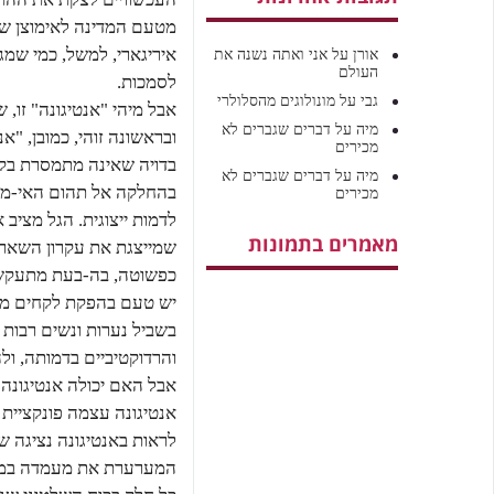
מטעם המדינה לאימוצן של 
איריגארי, למשל, כמי שמג
אורן
על
אני ואתה נשנה את
העולם
לסמכות.
גבי
על
מונולוגים מהסלולרי
אבל מיהי "אנטיגונה" זו
מיה
על
דברים שגברים לא
ובראשונה זוהי, כמובן, "
מכירים
בדויה שאינה מתמסרת בקל
מיה
על
דברים שגברים לא
בהחלקה אל תהום האי-ממש
מכירים
לדמות ייצוגית. הגל מציב
מאמרים בתמונות
שמייצגת את עקרון השארות
כפשוטה, בה-בעת מתעקש
יש טעם בהפקת לקחים מן 
בשביל נערות ונשים רבות ב
והרדוקטיביים בדמותה, ו
אבל האם יכולה אנטיגונה 
אנטיגונה עצמה פונקציית
לראות באנטיגונה נציגה ש
המערערת את מעמדה במסג