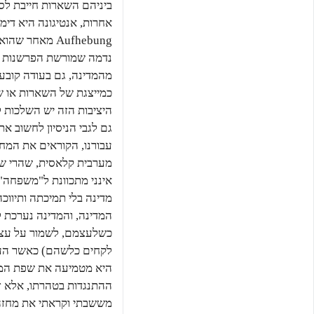
ביניהם השארות חייבת לס
אחרות, אנטיגונה היא דימו
Aufhebung מאחר שהוא מותיר את אנטיגונה מאחור בלי שדבר ממנה ישתמר בסדר האתי העולה.
נדמה שמורשת הפרשנות ה
מהמדינה, גם בעודה קובעת 
כמייצגת של השארות או של
היציבות הזה יש השלכות לא
גם לגבי הניסיון לחשוב א
עבורנו, הקוראים את המח
מערבית קלאסית, שהרי ש
אינני מתכוונת ל"משפחה" 
מדינה בלי תמיכתה ותיוו
המדינה, והמדינה נערכת 
כשלעצמם, לשמור על עצמ
לקחים כלשהם) כאשר העבֵ
היא מטמיעה את שפת המדי
ההתנגדות בטהרתו, אלא זו
מששבתי וקראתי את מחזהו 