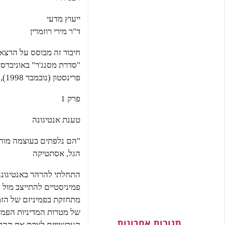
ייעוץ מדעי
ד"ר מירי רוזמרין
פרינסטון (נובמבר 1998), ועובדו לספר בתמיכתה הנדיבה של מלגת קרן גוגנהיים.
פרק 1
טענת אנטיגונה
"הם נלפתים בעוצמה מוחצ
הגל, אסתטיקה
התחלתי להרהר באנטיגונה
פמיניסטיים להתייצב מול 
מתחזקת בפמיניזם של הזמ
של מטרות המדיניות הפמינ
תגובות אחרונות
העכשוויים לצקת את ההת