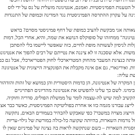
הטענות הפמיניסטיות. ואמנם, אנטיגונה מועלית על נס על ידי לוס
ינה על עקרון ההתרסה הפמיניסטית נגד המדינה וכמופת של התנגדות
, שאותה אני מבקשת להציב כמופת של דחף פמיניסטי מסוים? בראש
אנטיגונה" ממחזהו של סופוקלס הנושא את שמה, והיא, אחרי הכל, דמות
ות לניסיון לעשותה מופת לחיים, כזה שאפשר ליישמו בלי להסתכן
ות. אלא שסכנה זו לא ציננה את נטייתם של רבים להפוך את אנטיגונ
 אותה כנציגת המעבר מהחוק המטריארכלי לחוק הפטריארכלי, אבל גם כמ
. ואיריגארי, גם אם אינה מקבלת את הפונקציה הייצוגית של אנטיגונה
ת עליה:
המקרה של אנטיגונה, הן כדמות היסטורית והן כמושא של זהות והזדהות
ימינו. לשם כך עלינו להפשיט את אנטיגונה מהדיונים הפתייניים
להקשיב למה שיש לה-עצמה לומר על ממשלת הפוליס, סדריה וחוקיה.
לייצג עבורנו מגמה כזו או אחרת בפוליטיקה הפמיניסטית, כאשר כבר אצ
 הייצוג מצויה במשבר? כפי שאבקש להבהיר בעמודים הבאים, נתקשה
ל נורמות השארות, בהיותה שקועה כל-כולה במורשת של גילוי-עריות
רת השארות – כשם שנתקשה לראות בה נציגה של פמיניזם שאין לו