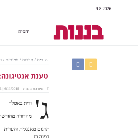
9.8.2026
יחסים
בית
/
תרבות
/
פמיניזם
/
ט
טענת אנטיגונה: 
מערכת בננות
6/11/2015 | 16:11
ג'
ודית באטלר
מהדורה מחודשת
תרגום מאנגלית והערות
דפנה רז