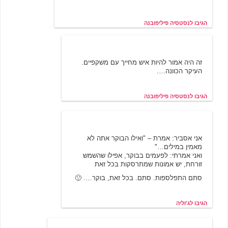
הגיבו לנסטסיה פיליפובנה
נסטסיה פיליפובנה
11/19/2000 11:30
זה היה אמור להיות איש מחייך עם משקפיים.
העיקר הכוונה….
הגיבו לנסטסיה פיליפובנה
ג'וליה
11/19/2000 11:42
אני אסביר: אמרת – "ואילו הבוקר אתה לא
מאמין במילים…"
ואני אמרתי: לפעמים בבוקר, אפילו שהשמש
זורחת, יש אמונות שמתרסקות בכל זאת
סתם התפלספות. סתם. בכל זאת, בוקר…. 🙂
הגיבו לג'וליה
בועז כהן
11/19/2000 10:53