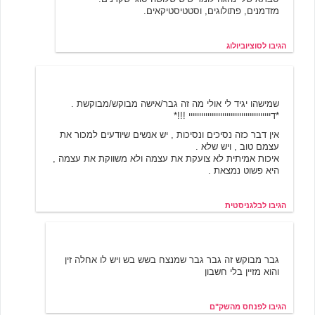
מזדמנים, פתולוגים, וסטטיסטיקאים.
הגיבו לסוציוביולוג
בלגניסטית
11/18/2000 23:31
שמישהו יגיד לי אולי מה זה גבר/אישה מבוקש/מבוקשת .
*דייייייייייייייייייייייייייייייייייייייי !!!*
אין דבר כזה נסיכים ונסיכות , יש אנשים שיודעים למכור את
עצמם טוב , ויש שלא .
איכות אמיתית לא צועקת את עצמה ולא משווקת את עצמה ,
היא פשוט נמצאת .
הגיבו לבלגניסטית
פנחס מהשק"ם
11/20/2000 19:14
גבר מבוקש זה גבר גבר שמנצח בשש בש ויש לו אחלה זין
והוא מזיין בלי חשבון
הגיבו לפנחס מהשק"ם