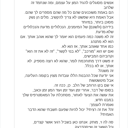
אנשים מסוגלים להגיד המון על עצמם, ומה שנחמד זה
שלרוב
הם באמת משוכנעים שהם כל מה שהם מספרים לך שהם.
אבל האמת היא שפשוט לא צריך להקשיב. מלים הן נשק
מסוכן ביותר, במיוחד
בידיהם (ולשונם) של המיומנים, הנכלוליים מדעת והנכלוליים
שלא-מדעת.
זה לא משנה כמה פעמים הוא יאמר לך שהוא אוהב אותך. אם
הוא לא מתנהג
כמו אחד שאוהב אותך, אז הוא לא.
ואם יש הוא "מורכב", "לא בנוי לקשר", "זה לא את זה הוא"
וקרוביהם המבישים,
זו פשוט דרך מתוחכמת לומר, שהוא לא רוצה מספיק. לא
אותך, או לא בכלל.
זה משנה?
אני יודעת שכל ההבנות הללו עובדות מצוין בקומה העליונה,
אבל מיטשטשות
אי שם בקו הרוחב של הלב. כן, ככה זה.
בסופו של דבר, אחרי זמן ועוד זמן ועוד המון זמן וכאב,
את עושה את הצעד לאחור, מסתכלת על המאסטרפיס שלך
במבט חדש,
ואומרת לעצמך:
זה? את זה רציתי? יכול להיות שפעם חשבתי שהוא הדבר
האמיתי?
סה לה וי, מותק. אנחנו כאן בשביל רגעי אושר קצרים,
וכל השאר זה שייסהדרעק.