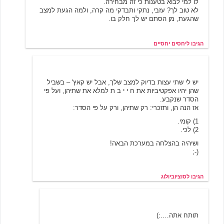
לו למי לבוא בטענות כי זה מבחירה.
לא טוב לך? עזבי, נתקי ותבדקי מה קרה, ולמה הגעת למצב
שהגעת, מן הסתם יש לך חלק בו.
הגיבו ליחסים יחסיים
סוציוביולוג
11/21/2000 18:29
יש לי שתי עצות בדיוק למצב שלך, אבל יש קאץ' – בשביל
שהן יהיו אפקטיביות את ח י י ב ת למלא את שתיהן, ועל פי
הסדר שנקבע.
אז הנה הן, ותזכרי: רק שתיהן, ורק על פי הסדר:
1) קומי.
2) לכי.
ושיהיה בהצלחה במערכת הבאה!
(-;
הגיבו לסוציוביולוג
מיכל
3/27/2004 13:36
תותח אתה….:)