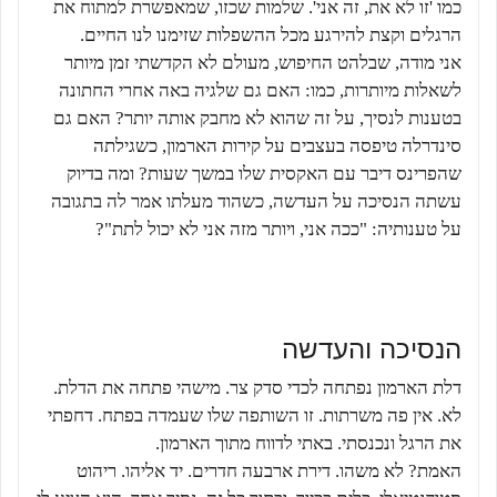
כמו 'זו לא את, זה אני'. שלמות שכזו, שמאפשרת למתוח את
הרגלים וקצת להירגע מכל ההשפלות שזימנו לנו החיים.
אני מודה, שבלהט החיפוש, מעולם לא הקדשתי זמן מיותר
לשאלות מיותרות, כמו: האם גם שלגיה באה אחרי החתונה
בטענות לנסיך, על זה שהוא לא מחבק אותה יותר? האם גם
סינדרלה טיפסה בעצבים על קירות הארמון, כשגילתה
שהפרינס דיבר עם האקסית שלו במשך שעות? ומה בדיוק
עשתה הנסיכה על העדשה, כשהוד מעלתו אמר לה בתגובה
על טענותיה: "ככה אני, ויותר מזה אני לא יכול לתת"?
הנסיכה והעדשה
דלת הארמון נפתחה לכדי סדק צר. מישהי פתחה את הדלת.
לא. אין פה משרתות. זו השותפה שלו שעמדה בפתח. דחפתי
את הרגל ונכנסתי. באתי לדווח מתוך הארמון.
האמת? לא משהו. דירת ארבעה חדרים. יד אליהו. ריהוט