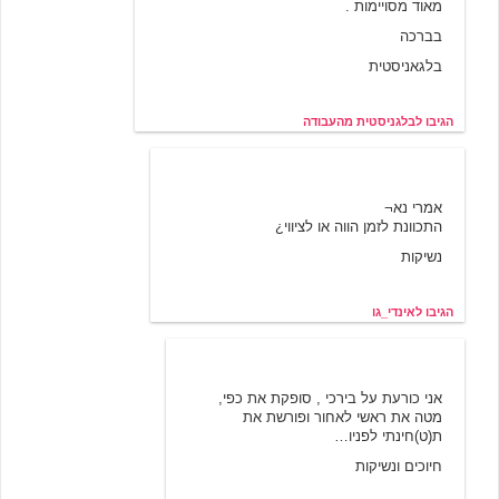
מאוד מסויימות .
בברכה
בלגאניסטית
הגיבו לבלגניסטית מהעבודה
אינדי_גו
11/23/2000 17:25
אמרי נא¬
התכוונת לזמן הווה או לציווי¿
נשיקות
הגיבו לאינדי_גו
בלגניסטית
11/23/2000 21:47
אני כורעת על בירכי , סופקת את כפי,
מטה את ראשי לאחור ופורשת את
ת(ט)חינתי לפניו…
חיוכים ונשיקות