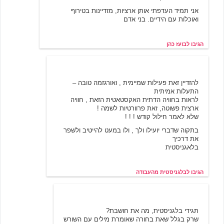
אני תמיד העדפתי אותן ארציות, מזדיינות בטירוף
ואוכלות עם הידיים. בני אדם
הגיבו לבועז כהן
בלגניסטית מהעבודה
11/19/2000 14:06
להזדיין זאת פעילות שמיימית , ואורגזמה טובה –
התעלות אמיתית
לראות בחוויה הדתית האקסטאטית הזאת , חוויה
ארצית פשוטה, זאת פרוורטיות לשמה !
שלא לאמר חילול קודש ! ! !
בתקוה שדברי יועילו ולך , ולו במעט להייטיב ולשפר
את דרכיך
בלאגניסטית
הגיבו לבלגניסטית מהעבודה
סוציוביולוג
11/21/2000 18:11
תגידי בלגניסטית, מה את חושבת?
שרק בגלל שאת בחורה שאומרת מילים עם השורש