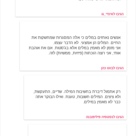
הגיבו לאינדי_גו
בועז כהן
11/19/2000 09:32
אנשים נאחזים במלים כי אלה המסגרות שמחשקות את
החיים. המלים הן אמצעי. לא הדבר עצמו.
אני מזמן לא מאמין במלים אלא בג'סטות. אם את אוהבת
אותי, אני רוצה הוכחות (פיזיות, ממשיות) לזה.
הגיבו לבועז כהן
נסטסיה פיליפובנה
11/19/2000 10:37
רק אתמול דיברת בחשיבות המילה. שדיים, התעקשת,
ולא ציצים. המילים חשובות, טענת. ואילו הבוקר אתה
כבר לא מאמין במילים.
הגיבו לנסטסיה פיליפובנה
ג'וליה
11/19/2000 10:46