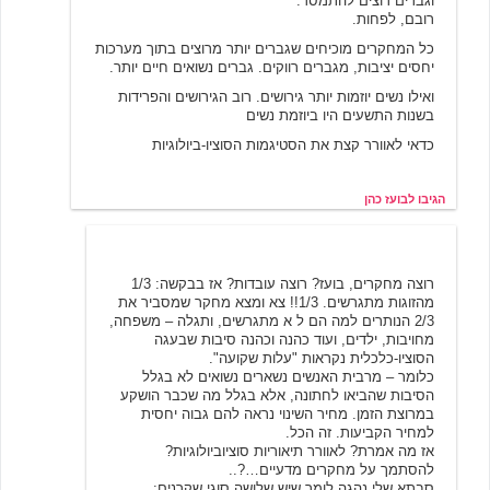
וגברים רוצים להתמסד.
רובם, לפחות.
כל המחקרים מוכיחים שגברים יותר מרוצים בתוך מערכות
יחסים יציבות, מגברים רווקים. גברים נשואים חיים יותר.
ואילו נשים יוזמות יותר גירושים. רוב הגירושים והפרידות
בשנות התשעים היו ביוזמת נשים
כדאי לאוורר קצת את הסטיגמות הסוציו-ביולוגיות
הגיבו לבועז כהן
סוציוביולוג
11/21/2000 18:00
רוצה מחקרים, בועז? רוצה עובדות? אז בבקשה: 1/3
מהזוגות מתגרשים. 1/3!! צא ומצא מחקר שמסביר את
2/3 הנותרים למה הם ל א מתגרשים, ותגלה – משפחה,
מחויבות, ילדים, ועוד כהנה וכהנה סיבות שבעגה
הסוציו-כלכלית נקראות "עלות שקועה".
כלומר – מרבית האנשים נשארים נשואים לא בגלל
הסיבות שהביאו לחתונה, אלא בגלל מה שכבר הושקע
במרוצת הזמן. מחיר השינוי נראה להם גבוה יחסית
למחיר הקביעות. זה הכל.
אז מה אמרת? לאוורר תיאוריות סוציוביולוגיות?
להסתמך על מחקרים מדעיים…?..
סבתא שלי נהגה לומר שיש שלושה סוגי שקרנים: