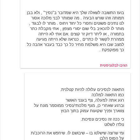
בלגניסטית
11/18/2000 23:25
בועז התשובה לשאלה שלך היא שמדובר ב"נסיך" , ולא בבן
תמותה וזהו שורש הבעיה . מה שמותר לבני מלוכה אסור
לנו נתינים פשוטים וחסרי כל יחוד ויחוס . מותר לו לבגוד ,
מותר לו להכאיב בלי שום יסורי מצפון , אתי מקבלת כתר
בתמורה , או ליתר דיוק זר קוצים .אם אתי לא הייתה
ממהרת לקשור לו כתרים , כנראה שלא הייתה מגיעה
למצב שבו היא משלמת מחיר כל כך כבד בעבור אהבה כל
כך מפוקפקת .
הגיבו לבלגניסטית
בועז כהן
11/19/2000 09:24
התאווה לנסיכים עלולה להיות קטלנית.
כמו התאווה למלכה
רגע אתה למעלה, צף בענני האושר
וברגע שאחרי כן, מגף מלכותי/נסיכי ממוסמר מונח על
צווארך ופניך שקועות עמוק בתוך הבוץ
כי ככה זה נסיכים ונסיכות.
נולדו לשלוט
ומי שרוצה שישלטו בו – שיבושם לו. שיחפש את הרוכב/ת
על הסוס הלבן