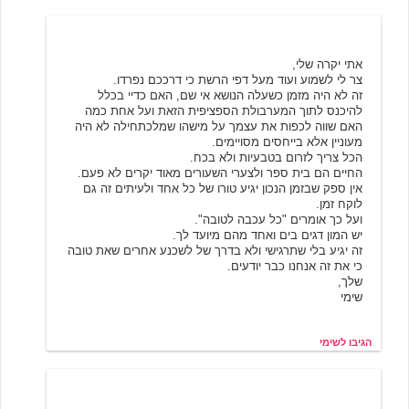
שימי
11/19/2000 00:45
אתי יקרה שלי,
צר לי לשמוע ועוד מעל דפי הרשת כי דרככם נפרדו.
זה לא היה מזמן כשעלה הנושא אי שם, האם כדיי בכלל
להיכנס לתוך המערבולת הספציפית הזאת ועל אחת כמה
האם שווה לכפות את עצמך על מישהו שמלכתחילה לא היה
מעוניין אלא בייחסים מסויימים.
הכל צריך לזרום בטבעיות ולא בכח.
החיים הם בית ספר ולצערי השעורים מאוד יקרים לא פעם.
אין ספק שבזמן הנכון יגיע טורו של כל אחד ולעיתים זה גם
לוקח זמן.
ועל כך אומרים "כל עכבה לטובה".
יש המון דגים בים ואחד מהם מיועד לך.
זה יגיע בלי שתרגישי ולא בדרך של לשכנע אחרים שאת טובה
כי את זה אנחנו כבר יודעים.
שלך,
שימי
הגיבו לשימי
אינדי_גו
11/19/2000 00:49