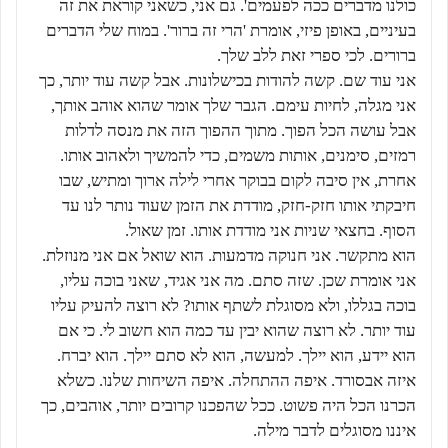
כולנו מדברים ככה לפעמים'. גם אני, כשאני קוראת את זה
בעיניים, באופן פיזי, אומרת 'הרי זה ברור'. במוח שלי הדברים
ברורים. לכי ספרי זאת ללב שלך.
אני עוד שם. קשה להודות בכישלונות. אבל קשה עוד יותר, כך
אני מגלה, לחיות עימם. הגבר שלך אומר שהוא אוהב אותך,
אבל עושה הכל הפוך. מתוך ההפוך הזה את מנסה לדלות
רמזים, סימנים, אותות משמים, כדי להמשיך ולאהוב אותו.
אחרת, אין סיבה לקום בבוקר אחרי לילה ארוך ומתיש, שבו
חיבקתי אותו חזק-חזק, מודדת את הזמן שעוד נותר לנו עד
הסוף. בחצאי שניות אני מודדת אותו. זמן שאול.
הוא מתקשר. אני חנוקה מדמעות. הוא שואל אם אני מנוזלת.
אני אומרת שכן. שזה סתם. מה אני אגיד, שאני בוכה עליו,
בוכה בגללו, ולא מסוגלת לשתף אותו? לא רוצה להעיק עליו
עוד יותר. לא רוצה שהוא יבין עד כמה הוא חשוב לי. כי אם
הוא יידע, הוא יילך. למעשה, הוא לא סתם יילך. הוא יברח.
איזה אבסורד. איפה ההתחלה. איפה השיחות שלנו. כשלא
הכרנו הכל היה פשוט. ככל שהפכנו קרובים יותר, אוהבים, כך
איננו מסוגלים לדבר מילה.