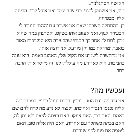
האישה הסתגלנית.
טוב, אני אשתוק לרגע. כדי שזה יגמר ואני אוכל לרוץ הביתה.
אליו. מבטיחה.
כן. בהתחלה חשבתי שאם אני אשכב עם 'ההם' תעבור לי
הבעירה לגוף, ואני אעזוב אותו בשקט, ואסתפק במה שהוא
מוכן לתת לי. אחר כך הבנתי שהבעירה היא ספציפית מאוד.
כואבת ומדויקת כמו חץ מורעל. אני רוצה אותו.
אני מתקשרת לשמוע את הקול שלו, האהוב באמת. הוא עונה
בחביבות. הוא לא יודע מה עוללתי לנו. זה מייסר אותי הרבה
יותר.
ועכשיו מה?
אני עוד פה. וגם הוא – עדיין. חתום ונעול בפניי, כמו הטירה
אליה נכנסו הנסיך ואהובתו, ולנצח לא נדע מה קרה להם שם
באמת. האם רבו, האם צעקו. האם רצתה לצאת ולא נתן לה,
האם בכתה כשהלך עם אחרות. האם היה אליה טוב, האם
ליטפה את פניו לפני שנרדם.