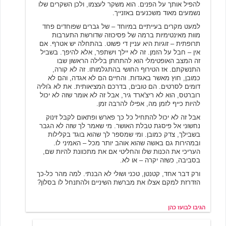
להפיל אותך על הפנים. הוא משקר לעצמו, ולכן השקרים שלו
נשמעים מאוד משכנעים באזנייך.
למעט מקרים בעייתיים במיוחד – של גברים שפוחדים פחד
מוות מאינטימיות ברמה של פסיכוזה שדורשת התערבות
תרופתית – זוגיות היא עניין די פשוט. בהתחלה יש אטרף. אם
אין – חבל על הזמן. זה לא יילך וישתפר, אלא להיפך. בשביל
זה המצב האופטימלי הוא להתחתן בלילה הראשון שבו
התנשקתם. אז הטירוף החושי בהתגלמותו. זה לא קורה,
כמובן, חוץ מאשר באגדות. והחיים הם לא אגדה, והם לא
דומים לסרטים. הם טובים, בדרכם המציאותית. את לא ג'וליה
רוברטס, הוא לא ריצ'ארד גיר, אבל זה לא אומר שזה לא יכול
להיות כייף לזמן מה, אפילו להרבה זמן.
אבל זה לא יכול להתחיל כל כך פארש ופתאום לקבל זינוק
נחשוני אל פיסגת טבלת האושר. מי שאמר לך שזה לא הגבר
בשבילך, צדק כמובן. ומי שמספר לך שהוא בוגד בקלילות
ובמהירות גם באשה שהוא אוהב יותר מכל – האמיני לו.
העריכי את הכנות שלו והחליטי אם את מתכוונת להיות שם,
בסביבה, כשזה יקרה – או לא.
ורק דבר אחד, קטנטן, טכני ושולי לא הבנתי. למה מהר כל-כך
הזדרזת למקם אצלו את מברשת השיניים ולהתנחל לו בסלון?
הגיבו לבועז כהן