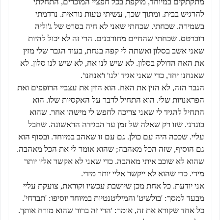
מתקתקים במיוחד, מוקפת בכל חפציי המוכרים, התחלתי
להרגיש בבית. ומתוך שכך, עשיתי טעות נוראית. נרדמתי
בשמירה. שכחתי. שכחתי שאני לא חיה בסרט של ג'וליה
רוברטס. שכחתי שהחיים מחורבנים. הרי זה לא יכול להיות
שאני אשב בסלון ואשתה לי קפה בנחת, בעוד הגבר שלי מזין
את האח הדולק בסלון. לא שיש לנו אח, לא שיש לנו סלון. לא
שאנחנו יחד, כדי שאני אגיד 'לנו' ו'אנחנו'.
הגבר הזה, לא הזין את האח. הוא הזין את עצביי הרופפים ואת
הפראנויות שלי. הוא התחיל לדבר על האקסיות שלו. הוא
התחיל להגיד לי שאני צריכה לחפש לי מישהו אחר. שהוא
בוגדני. שזו רק שאלה של זמן עד הבגידה הראשונה. שחבל
עליי. שככה היה עם כולן. גם עם זו שאהב במיוחד. ובסוף הוא
גם הוסיף, שזה הכל מאהבה; שהוא אומר לי את הכל מאהבה.
שהוא לא שוכב איתי מאהבה. כדי שאני לא אקשר אליו יותר
מידי. כדי שהוא לא ייקשר אליי יותר מידי.
אני יודעת. כל אחת מכן שיושבת עכשיו וקוראת, צועקת עליי
מבעד למסך: 'בולשיט' והמיליטנטיות במיוחד יוסיפו: 'תברחי'.
כל אחד שקורא את זה, אומר: 'הרי זה ברור שהוא מורח אותך.