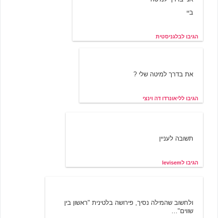
ביי
הגיבו לבלגניסטית
ליאונרדו דה וינצי
11/27/2000 13:54
את בדרך למיטה שלי ?
הגיבו לליאונרדו דה וינצי
5/8/2001 11:47
levisem
תשובה לעניין
הגיבו לlevisem
אבי
11/19/2000 18:26
ולחשוב שהמילה נסיך, פירושה בלטינית "ראשון בין
שווים"…