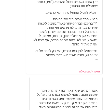
ז.י.ן אנחנו הגברים ניפול מהכיסא ("וואו, בחורה
שמנבלת את הפה!!").
חאליק ז'ונטיל אחותי! פה זה לא כרמיאל.
הקטע התל אביבי הזה של בחורות
"לדבר-כמו-גבר-רק-יותר-בוטה" בשביל לעשות
שרירים כבר מזמן לא מרשים אף אחד.
בסופו של דבר, כשכבר מביאים אותכן למיטה,
תמיד הז'רגון מתחלף מזיון, זין, כוס, מציצה, ל-
"תשמע, אני לא יודעת אם זה בסדר, אף פעם לא
עשיתי את זה קודם"…
כשתתחילו לזיין כמו גברים, ולא רק לדבר על זה –
אז ניפגש, ונהיה מאוזנים – תרתי משמע.
(-;
הגיבו לסוציוביולוג
בלגניסטית מהעבודה
11/22/2000 11:18
אוצר המילים שלי הוא הרבה יותר גדול ממה
שאתה חושב . נוסף לשימוש בשרש ז.י.נ על כל
הטיותיו אני עושה שימוש דומה בשני שרשים
נוספים כגון : ד.פ.ק ו ת.ק.ע , שאת הטיותיהם
בזמן הווה אני נוהגת לצעוק בסיטואציות מאוד