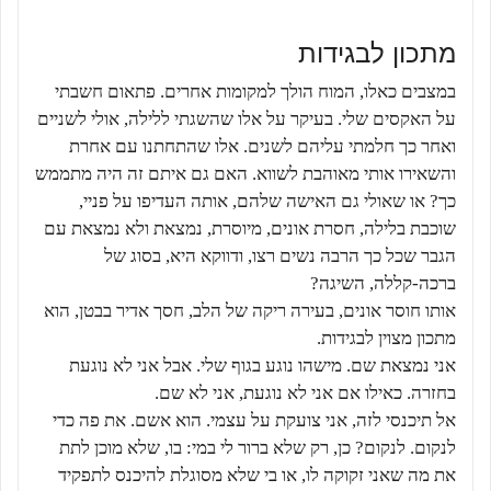
מתכון לבגידות
במצבים כאלו, המוח הולך למקומות אחרים. פתאום חשבתי
על האקסים שלי. בעיקר על אלו שהשגתי ללילה, אולי לשניים
ואחר כך חלמתי עליהם לשנים. אלו שהתחתנו עם אחרת
והשאירו אותי מאוהבת לשווא. האם גם איתם זה היה מתממש
כך? או שאולי גם האישה שלהם, אותה העדיפו על פניי,
שוכבת בלילה, חסרת אונים, מיוסרת, נמצאת ולא נמצאת עם
הגבר שכל כך הרבה נשים רצו, ודווקא היא, בסוג של
ברכה-קללה, השיגה?
אותו חוסר אונים, בעירה ריקה של הלב, חסך אדיר בבטן, הוא
מתכון מצוין לבגידות.
אני נמצאת שם. מישהו נוגע בגוף שלי. אבל אני לא נוגעת
בחזרה. כאילו אם אני לא נוגעת, אני לא שם.
אל תיכנסי לזה, אני צועקת על עצמי. הוא אשם. את פה כדי
לנקום. לנקום? כן, רק שלא ברור לי במי: בו, שלא מוכן לתת
את מה שאני זקוקה לו, או בי שלא מסוגלת להיכנס לתפקיד