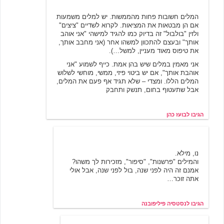
המלים חשובות פחות מהממשות. יש למלים משמעות
אם הן מבטאות את המציאות. לקרוא לשדיים "ציצים"
ולזין "בולבול" זה בדיוק כמו להגיד למישהי "אני אוהב
אותך" ובעצם להתכוון למשהו אחר (אני מחבב אותך,
את טיפוס מאוד מעניין, למשל…).
אני מאמין במלים שיש בהן אמת. כייף לשמוע "אני
אוהבת אותך", אם יש ביטוי פיזי, ממשי, מוחשי לשלוש
המלים הללו. ומצדי – שלא תגיד אף פעם את המלים,
אבל שתעטוף בחום, תנשק ותחבק
הגיבו לבועז כהן
נסטסיה פיליפובנה
11/19/2000 11:33
נו, מילא.
והמילים "פרשנות", "סיפור", מזכירות לך משהו?
אמנם זה היה לפני שנה, בול לפני שנה, אבל אולי
אתה זוכר…
הגיבו לנסטסיה פיליפובנה
11/20/2000 19:16