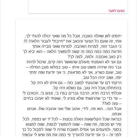
הגיבו לאבי
אורני
11/18/2000 23:13
יחסינו לאן שאלה כאובה, אבל כל מה שאני יכולה להגיד לך,
אתי, זה שעם כל הצער והכאב את *חייבת* לעבור הלאה! !!!
כי הגבר הזה, למרות האהבה, למרות שאני מבייה אותך
ויודעת כמה כמה כמה זה קשה להמשיך הלאה – הוא יביא לך
רק כאב ואכזבה. ולמה, למה לך?
גם אני לא האמנתי מעולם שהאושר הזה קיים, שיכול להיות
גבר כזה שיהיה פשוט טוב איתו – טוב במלוא מובן המילה –
טוב, שגם כשרע, אני לא מודאגת, כי אני יודעת שזה יפתר
יפה, ושוב יהיה הכל טוב.
וירקתי דם עד שהגעתי למצב כזה – גם איתו לא היה קל
בהתחלה,אבל היה טוב, גם כשלא היה קל.
אכלתי הרבה חרא, הרבה גברים בגדו בי, פגעו בי, הכאיבו לי
– עד כדי כך שהרגשתי שלא מגיע לי, שאותי לא יאהבו בחיים
– ומה לא??
אבל הנה…הוא פה, לידי, אהוב שלי ואני אהובה שלו. אנחנו
אנחנו.
כנראה שכל הקלישאות האלה נכונות – לכל יד יש כפפה, לכל
סיר יש מכסה, וזה שווה – שווה להמשיך לנסות, שווה למצוא
בסוף, ולפעמים אני אפילו חושבת שהיה לי שווה לסבול כל כך
לפני זה – כי אני יודעת להעריך פי כמה את מה שיש לי עכשיו!