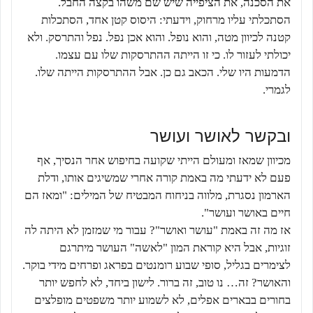
את הסכנה, את הציפייה שיש שם משהו בקצה החבל.
הסתכלתי עליו מרחוק, וידעתי: היסוס קטן אחד, הסתכלות
קטנה לכיוון מטה, והוא נופל. והוא אכן נפל. נפל והתרסק. ולא
יכולתי לעזור לו. כי זו הייתה ההתרסקות שלו עם עצמו.
הדמעות היו שלי. הכאב גם כן. אבל ההתרסקות הייתה שלו.
לגמרי.
ובקשר לאושר ועושר
מכיוון שמאז ומעולם הייתי שקועה בחיפוש אחר הנסיך, אף
פעם לא ידעתי מה באמת קורה אחרי שמשיגים אותו, ודלת
הארמון נסגרת, מלווה בניחוח המבטיח של המילים: "ומאז הם
חיים באושר ועושר".
אז מה זה באמת "עושר ואושר"? עבור מי שמזמן לא היתה לה
זוגיות, אבל היא קוראת המון "לאשה" העושר מיתרגם
לצימרים בגליל, סופי שבוע רומנטים בפראג ופרחים מידי בוקר.
והאושר? זה… נו טוב, זה ברור. לישון ביחד, לא לחפש יותר
בחורים בבארים אפלים, לא לשמוע יותר משפטים מופלצים