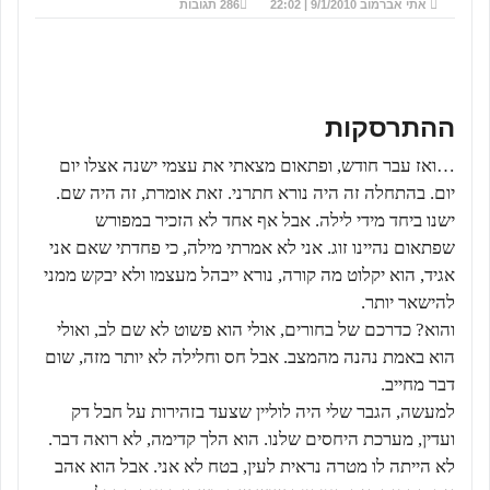
אתי אברמוב
9/1/2010 | 22:02
286 תגובות
ההתרסקות
…ואז עבר חודש, ופתאום מצאתי את עצמי ישנה אצלו יום
יום. בהתחלה זה היה נורא חתרני. זאת אומרת, זה היה שם.
ישנו ביחד מידי לילה. אבל אף אחד לא הזכיר במפורש
שפתאום נהיינו זוג. אני לא אמרתי מילה, כי פחדתי שאם אני
אגיד, הוא יקלוט מה קורה, נורא ייבהל מעצמו ולא יבקש ממני
להישאר יותר.
והוא? כדרכם של בחורים, אולי הוא פשוט לא שם לב, ואולי
הוא באמת נהנה מהמצב. אבל חס וחלילה לא יותר מזה, שום
דבר מחייב.
למעשה, הגבר שלי היה לוליין שצעד בזהירות על חבל דק
ועדין, מערכת היחסים שלנו. הוא הלך קדימה, לא רואה דבר.
לא הייתה לו מטרה נראית לעין, בטח לא אני. אבל הוא אהב