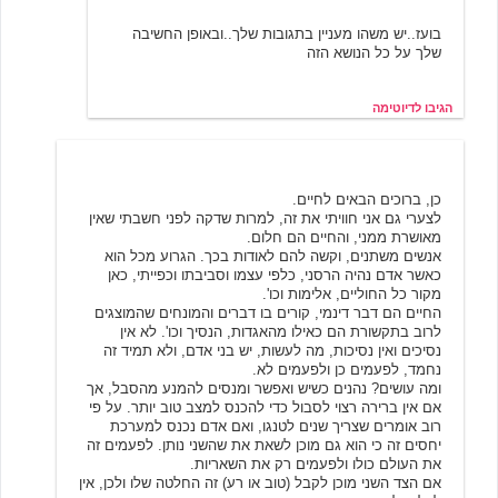
בועז..יש משהו מעניין בתגובות שלך..ובאופן החשיבה
שלך על כל הנושא הזה
הגיבו לדיוטימה
יחסים יחסיים
11/19/2000 01:04
כן, ברוכים הבאים לחיים.
לצערי גם אני חוויתי את זה, למרות שדקה לפני חשבתי שאין
מאושרת ממני, והחיים הם חלום.
אנשים משתנים, וקשה להם לאודות בכך. הגרוע מכל הוא
כאשר אדם נהיה הרסני, כלפי עצמו וסביבתו וכפייתי, כאן
מקור כל החוליים, אלימות וכו'.
החיים הם דבר דינמי, קורים בו דברים והמונחים שהמוצגים
לרוב בתקשורת הם כאילו מהאגדות, הנסיך וכו'. לא אין
נסיכים ואין נסיכות, מה לעשות, יש בני אדם, ולא תמיד זה
נחמד, לפעמים כן ולפעמים לא.
ומה עושים? נהנים כשיש ואפשר ומנסים להמנע מהסבל, אך
אם אין ברירה רצוי לסבול כדי להכנס למצב טוב יותר. על פי
רוב אומרים שצריך שנים לטנגו, ואם אדם נכנס למערכת
יחסים זה כי הוא גם מוכן לשאת את שהשני נותן. לפעמים זה
את העולם כולו ולפעמים רק את השאריות.
אם הצד השני מוכן לקבל (טוב או רע) זה החלטה שלו ולכן, אין