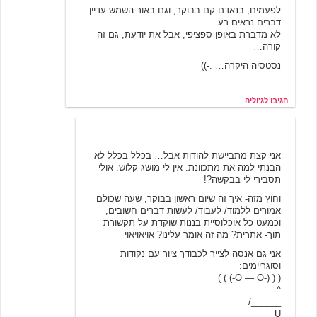
לפעמים, בנאדם קם בבוקר, וגם באור השמש עדיין
דברים נראים רע.
לא מדברת באופן ספציפי, אבל את יודעת, גם זה
קורה…
נסטסיה היקרה… :-))
הגיבו לג'וליה
נסטסיה פיליפובנה
11/19/2000 11:28
אני קצת מתביישת להודות אבל… בכלל בכלל לא
הבנתי למה את מתכוונת. אין לי מושג קלוש. אולי
תסבירי לי בבקשה?!
וחוץ מזה- איך זה שיום ראשון בבוקר, שעה שכולם
אמורים ללמוד/ לעבוד/ לעשות דברים חשובים,
וכמעט כל אוכלוסיית בננות שוקדת על תקשורת
תוך- אתרית? מה זה אומר עלינו? אויאויאוי
אני גם אנסה לצייר לכבודך ציור עם נקודות
וסוגריימים:
( ( (-O — O-) ) )
^
______/
U