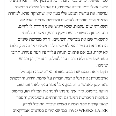
סטודנטיאלי, כלים בכיור, ובתוך כל זה, נסיך אחד. הוא הציע לי
לישון אצלו וכמו נסיכה אמיתית, גם אני כל הלילה הרגשתי
עדשה. את עדשת המגע שלי בעין ימין, שהציקה נורא. למחרת
הבאתי איתי חומרים לעדשות ומברשת שיניים. אבל לא
השארתי שום עקבות. שלא ירגיש שאני חודרת לו לחיים.
רגע ניצחון היסטורי נרשם מקץ חודש, כאשר הצלחתי
להשאיר שם את מברשת השיניים. 'זו רק מברשת שיניים'
הרגעתי את עצמי. 'הוא לא ישים לב. תשאירי אותה פה, כלום
לא יקרה. וגם אם פתאום תנחת עלייך עין רעה ענקית, תריבו
בעוד שעתיים ולא תדברו עוד לעולם, זו עדיין, רק מברשת
שינים'.
תקעתי את המברשת בכוס באותה גאווה שבה תקע ניל
ארמסטרונג את דגל ארצות הברית על אדמת הירח, והרגשתי:
צעד קטן לאנושות, זה נכון, אבל צעד ענקי לאתי אברמוב,
רווקה בדימוס. איך. איך נהניתי להגיד את המילה הזו, בדימוס.
בעקבות המברשת הגיעו גם התחתונים, והפיג'מה, והספר
שאני קוראת לפני השינה ואפילו קוביות התיבול למרק.
TWO WEEKS LATER כמו שאומרים בסרטים אמריקאים