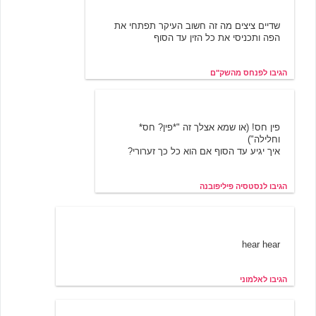
פנחס מהשק"ם
שדיים ציצים מה זה חשוב העיקר תפתחי את
הפה ותכניסי את כל הזין עד הסוף
הגיבו לפנחס מהשק"ם
נסטסיה פיליפובנה
11/21/2000 18:30
פין חס! (או שמא אצלך זה "*פין? חס*
וחלילה")
איך יגיע עד הסוף אם הוא כל כך זערורי?
הגיבו לנסטסיה פיליפובנה
אלמוני
11/19/2000 10:38
hear hear
הגיבו לאלמוני
דיוטימה
1/15/2001 20:36