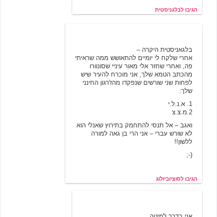
הגיבו לבלגניסטית
סוציוביולוג
11/23/2000 18:45
בלגאניסטית היקרה –
אחרי שלקח לי יומיים להתאושש ממה שראיתי
פה, ואחרי שחזר אלי מאור עיניי שסונוורו
מהכתב הטמא שלך, אני מוכרח להעיר שיש
לפחות שני שורשים שנפקדו מהז'רגון החינני
שלך:
1. א.נ.ל.י
2.מ.צ.צ
ואגב – אל תנסי להתחמק בתירוץ שאנלי הוא
לא שורש עברי – אני הרי בן גאה למורה
ללשון!!
(-;
הגיבו לסוציוביולוג
בלגניסטית
11/23/2000 21:54
אני בדרך למיטה