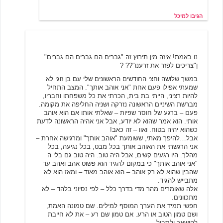
הגיבו למיכל
אורני
11/19/2000 01:39
נו באמת! איזה מין תירוץ זה "גברים הם גברים הם גברים"
ן"צריכים לפזר את זרענו"?? ?
במשך שלושה וחצי החודשים הראשונים שלי עם בן זוגי לא
שמעתי אפילו פעם אחת "אני אוהב אותך". המצב התחיל
להיות רציני, הייתי בת בית, הכרתי את כל משפחתו וחבריו,
מברשת השיניים הראשונה נזרקה ושניה החליפה את מקומה.
פעם – ברגע של חוסר שפיות – שאלתי אותו אם הוא אוהב
אותי. הוא אמר שהוא לא יודע, אבל אני אהיה הראשונה לדעת
כשהוא יהיה בטוח. ואוו – זה כאב!
אבל…להיפך מאתי, ששומעת "אוהב אותך" ומרגישה אחרת –
אני הרגשתי את האוהב אותך בכל מבט, בכל נגיעה, בכל
מהלך. היו רגעים קשים, אבל היה טוב. היה טוב גם בלי ה
"אני אוהב אותך" כי במקום להגיד הוא פשוט אהב ואהב עד
שהבין שהוא לא רק אוהב – הוא אוהב מאוד – ומאז הוא לא
מתבייש להגיד.
אלה שאומרים מהר מדי בדרך כלל – לפי נסיוני בלהד – לא
מתכוונים.
חפשי תמיד את הערך המוסף למילים. שם טמונה האמת,
ושם טמון הטוב או הרע. אם טמון שם רע – את לא חייבת
להישאר ולסבול.