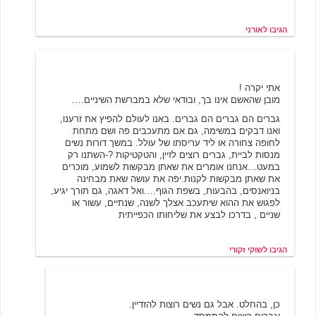
הגיבו לאורני
שוקי זקורי
11/18/2000 23:28
אתי יקרה !
מובן שהאשם אינו בך, ובודאי שלא במברשת השיניים….
גברים הם גברים הם גברים. באנו לעולם להפיץ את זרענו,
ואנו דבקים במשימה, גם אם מתעכבים פה ושם מתחת
לחופה צחורה או ליד עריסתו של עולל. במשך דורות נשים
מנסות לביית, גברים רוצים לזיין, והטקטיקות ?-השתנו רק
במעט…אנחנו אומרים את שאתן מבקשות לשמוע, מוכרים
את שאתן מבקשות לקנות.יפה את עושה שאת מבחינה
בניואנסים, בהבעות, בשפת הגוף….ואל דאגה, גם תורך יגיע,
לפגוש את ההוא שיתעכב אצלך לשנה, שנתיים, עשור או
שניים , בדרכו לבצע את שליחותו הכפייתית
הגיבו לשוקי זקורי
בועז כהן
11/19/2000 09:38
כן, בהחלט. אבל גם נשים רוצות להזדיין.