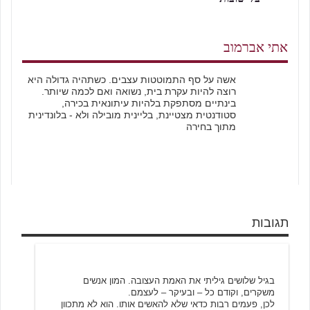
אתי אברמוב
אשה על סף התמוטטות עצבים. כשתהיה גדולה היא
רוצה להיות עקרת בית, נשואה ואם לכמה שיותר.
בינתיים מסתפקת בלהיות עיתונאית בכירה,
סטודנטית מצטיינת, בליינית מובילה ולא - בלונדינית
מתוך בחירה
תגובות
בועז כהן
11/18/2000 22:51
בגיל שלושים גיליתי את האמת העצובה. המון אנשים
משקרים, וקודם כל – ובעיקר – לעצמם.
לכן, פעמים רבות כדאי שלא להאשים אותו. הוא לא מתכוון