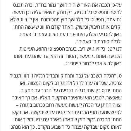
על-כן תכבה את האור שיהיה חושך גמור בחדר, וכלה תכנס
למיטה ותפשיט כל בגדיה, רק חלוק תשאיר עליה וכן תעשה
גם אתה, תפשוט כל מלבושך חוץ מהכותונת, אין לו זיווג שלא
יקדים אותו חיבוק ונישוק. האחד קודם הזיווג שיעשה החתן
באון להכניע הכלה, ואחר-כך בעת הזיווג עצמו ב' פעמים
ולכלה סוררת ד' פעמים".
לנו לפני כל זיווג יש ריב. בערב הספציפי ההוא, העייפות
הכניעה אותנו. למעשה, הסורר זה הוא, עד שהכנעתי אותו
באון לבוא אתי לבחור קייטרינג.
ט. "הכלה תשכב על גבה ותרחיק ותבדיל רגליה זו מזו ותגביה
צרכיה. שכל זה עוזר להקל ולהתקרב לקיום המצווה. ואז
החתן יכנס בין שתי רגליה בכריעה על הברך עד המקום
שאפשר. לטבע הוא שהאיבר מתקשה מאליו. אם רך האיבר
יצווה החתן על הכלה לעשות מעשה רחב ככתוב בתורה –
לפי ששמעה מפי הרבנית הצדקנית עד שיתקשה. אז יבקש
החתן מהכלה בקול חזק שתאחז באיבר עם ידיו ותוליך אותו
לאותו מקום שבדקה עצמה כל השבוע מקודם. כך הוא מנהג