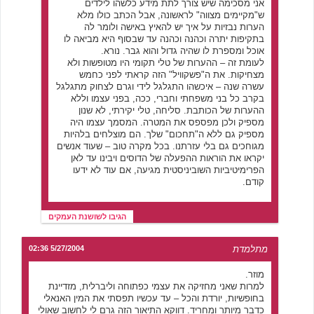
אני מסכימה שיש צורך לתת מידע כלשהו לילדים
ש"מקיימים מצווה" לראשונה, אבל הכתב כולו מלא
הערות נבזיות על איך יש להאיץ באישה ולומר לה
בתקיפות יתרה וכהנה וכהנה עד שבסוף היא מביאה לו
אוכל ומספרת לו שהיה גדול והוא גבר. נורא.
לעומת זה – ההערות של טלי תקומי היו מטופשות ולא
מצחיקות. את ה"פשקוויל" הזה קראתי לפני כחמש
עשרה שנה – איכשהו התגלגל לידי וגרם לצחוק מתגלגל
בקרב כל בני משפחתי וחברי, ככה, בפני עצמו וללא
ההערות של הכותבת. סליחה, טלי יקירתי, לא שנון
מספיק ולכן מפספס את המטרה. המסמך עצמו היה
מספיק גם ללא ה"תחכום" שלך. הם מוצלחים בלהיות
מגוחכים גם בלי עזרתנו. בכל מקרה טוב – שעוד אנשים
יקראו את הוראות ההפעלה של הדוסים ויבינו עד לאן
הפרימיטיביות השוביניסטית מגיעה, אם עוד לא ידעו
קודם.
הגיבו לשושנת העמקים
מתלמדת
5/27/2004 02:36
מוזר.
למרות שאני מחזיקה את עצמי כפתוחה וליברלית, מזדיינת
בחופשיות, יורדת והכל – עד עכשיו תפסתי את המין האנאלי
כדבר מיותר ומחריד. דווקא התיאור הזה גרם לי לחשוב שאולי