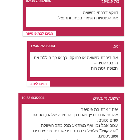
בת פוטיפר
7/20/2004 02:38
דווקא דברתי כנשואה.
את הפנטזיות תשמור בבית. ותתנצל.
הגיבו לבת פוטיפר
יניב
7/20/2004 17:46
אם דיברת כנשואה או כרווקה, כך או כך חיללת את
ה' בפרהסיה –
חצופה גסת רוח
הגיבו ליניב
שושנת העמקים
6/3/2004 10:53
יפה זימרת בת פוטיפר
אהבתי את דברייך ואת דרך הכתיבה שלהם, מה גם
שהם נכונים.
עצוב אבל נכון ואף משתמע מכל כתב האיוולת
"הפשקוויל" שלעיל כי נכתב בידי גברים פרימיטיבים
ושובניסטים.