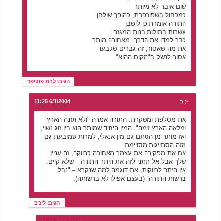
שום איבר לא מיותר
כמכחול בשפורפרת, כהופך שולחן
התורה אומרת כן לישבן
עשרות בתולות בנות המגזר
כבר למדו את הדרך: מאחורה מותר
את מה שאסור, זה גברים שקבעו
אסור לנשק ב"מקום ההוא"
הגיבו לבת פוטיפר
יניב
6/1/2004 11:25
את מסלפת ומשקרת. התורה אמרה "ולא תזנה הארץ
ומלאה הארץ זימה". המין היחיד שמותר הוא בין זוג נשוי,
ואז מותר מן הסתם גם מין אנאלי, למרות שמובעת גם
מזה הסתייגות מסויימת.
אם את מפקירה את עצמך מאחורה כרווקה, זה עניין
שלך אבל אל תתני לזה את היתר התורה – שלא קיים.
אין היתר לרווקות, את דוגמה למה שנקרא – "נבל
ברשות התורה" (בעצם אפילו לא ברשותה).
הגיבו ליניב