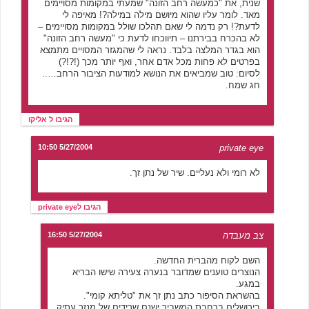
שנית, את "כמעשה רחב הזונה" שמעתי במקומות מסויימים
מאד. לומר עליו שהוא מיושם מילה במילה?! מאיפה לי
לדעת?! רק נדמה לי שאם תהלכו שולל במקומות מסויימים –
לא בהכרח בבירתנו – תיווכחו לדעת כי "מעשה רחב הזונה"
הוא בגדר המלצה בלבד. נראה לי שהמגזר המסויים מתמצא
בפרטים לא פחות מכל אדם אחר, ואף יותר מכך (!?!?)
לסיום: טוב שמביאים את הנושא למודעות הציבור הרחב…..
חג שמח.
הגיבו ל אליקו
5/27/2004 10:50
private eye
לא רומי ולא נעליים. שיר של נתן זך.
הגיבו לprivate eye
צב מעבדה
5/27/2004 16:50
השם לקוח מהברית החדשה.
הנוצרים טוענים שמדובר בנערה צעירה שישו הבריא
במגע.
בהשראת הסיפור כתב נתן זך את "טליתא קומי".
בירושלים,ברחבת המשביר ישנם שרידים של מנזר עתיק