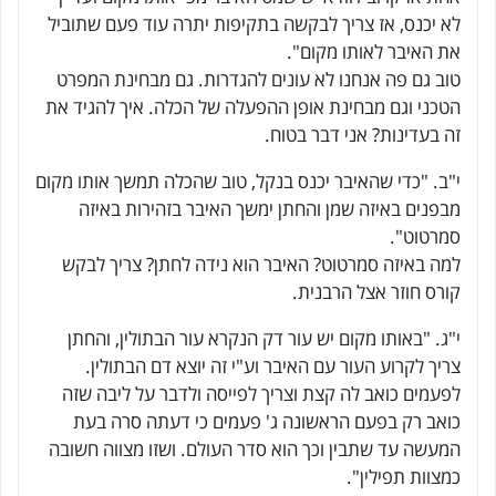
לא יכנס, אז צריך לבקשה בתקיפות יתרה עוד פעם שתוביל
את האיבר לאותו מקום".
טוב גם פה אנחנו לא עונים להגדרות. גם מבחינת המפרט
הטכני וגם מבחינת אופן ההפעלה של הכלה. איך להגיד את
זה בעדינות? אני דבר בטוח.
י"ב. "כדי שהאיבר יכנס בנקל, טוב שהכלה תמשך אותו מקום
מבפנים באיזה שמן והחתן ימשך האיבר בזהירות באיזה
סמרטוט".
למה באיזה סמרטוט? האיבר הוא נידה לחתן? צריך לבקש
קורס חוזר אצל הרבנית.
י"ג. "באותו מקום יש עור דק הנקרא עור הבתולין, והחתן
צריך לקרוע העור עם האיבר וע"י זה יוצא דם הבתולין.
לפעמים כואב לה קצת וצריך לפייסה ולדבר על ליבה שזה
כואב רק בפעם הראשונה ג' פעמים כי דעתה סרה בעת
המעשה עד שתבין וכך הוא סדר העולם. ושזו מצווה חשובה
כמצוות תפילין".