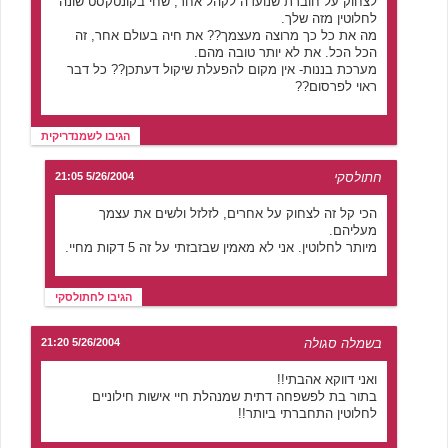
לצחוק על חוברת שנועדה לקהל אחר, שחי בקונטקסט שונה
לחלוטין מזה שלך.
מה את כל כך מרוצה מעצמך?? את חיה בעולם אחר, זה
הכל הכל. את לא יותר טובה מהם.
מערכת בננות- אין מקום להפעלת שיקול דעתכן?? כל דבר
ראוי לפרסום??
הגיבו לשמנדריקית
חתולסקי
5/26/2004 21:05
הכי קל זה לצחוק על אחרים, לזלזל ולשים את עצמך
מעליהם.
מיותר לחלוטין. אני לא מאמין שבזבזתי על זה 5 דקות מחיי.
הגיבו לחתולסקי
בשמלה סגולה
5/26/2004 21:20
ואני דווקא אהבתי!!
בתור בת לפשפחה דתית שמנהלת חיי אישות חילוניים
לחלוטין התחברתי ביותר!!