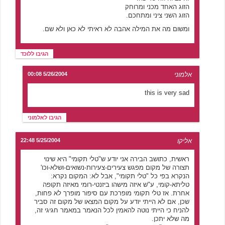
הזוג האחד מכני ומרוחק
הזוג השני ציני ומתחכם.
ומשום מה את המילה אהבה לא ראיתי לא כאן ולא שם.
הגיבו ללוכד
אלמוני
5/26/2004 00:08
this is very sad
הגיבו לאלמוני
אליקו
5/25/2004 22:48
ראשית, כתושב הבירה אני יודע ש"טלי תקומי" היא שינוי
תצורה של מקום מפגש צעירים-צעירות-נשואים-ושלא-וכו'
הנקרא בפי כל "טלי תקומי", אבל לא: המקום נקרא:
טליתא-קומי, ע"ש איזה מישהו ביזנטי-רומי מאיזה תקופה
אחרת. אז טלי תקומי מופרכת עם סיפור מופרך לא פחות,
שכן, אם לא הייתי יודע על מקום המצאו של מקום זה סביר
להניח כי הייתי נוטה להאמין לכל הנאמר במאמר חגיגי זה,
מה שלא יתכן.