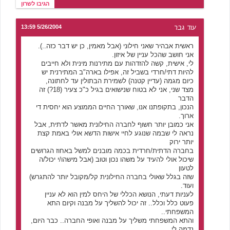
הגיבו לשרון
עוד גבר
5/26/2004 13:59
ראשית אבהיר שאני חילוני (אבל מאמין, כן יש דבר כזה..).
אני חושב שהכל עניין של איזון.
לי, אישית, קשה להזדהות עם מתירנות מינית ולא חייבים
להיות דתי/חרדי בשביל זה, אפילו בארה"ב המתירנית יש
כיום מגמה (עדיין קטנה) לשמירת הבתולין עד לחתונה,
מצד שני, אני לא בטוח שנישואים בגיל כ"כ צעיר (18?) זה
הדבר
הנכון, בתקופתנו אנו, שאורך החיים הממוצע הוא יחסית די
ארוך.
אני כמובן יותר חשוף לחברה החילונית מאשר לדתית, אבל
נראה לי שבמה שנוגע לחיי אישות הדשא אולי באמת קצת
יותר ירוק
בחברה הדתית/חרדית בכמה מובנים למשל באחוז הגרושים
שיכול אולי להעיד על משהו נכון וטוב (אבל מישהו/י יכול/ה
לטעון
שזה בגלל שאולי בחברה החילונית קל/מקובל יותר להתגרש)
ועוד.
לעניות דעתי, הנושא הכללי של היחס למין הוא לא עניין
פעוט כלל וכלל.. זה יכול להשליך על מבנה וקיום התא
המשפחתי..
והתא המשפחתי משליך על מבנה ואופי החברה.. כבר היום,
נדמה לי,