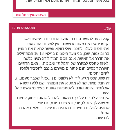
בכל אופן הטקסט הנלווה היה מתחכם ולא הצחיק אותי.
הגיבו לנסיך החלומות
שרון
5/26/2004 12:19
קהל היעד למנשר הנו בני הנוער החרדיים הנישאים ואשר
יקיימו יחסי מין בפעם הראשונה. אין לשכוח זאת כאשר
מתייחסים לעלון ולתכנו. אולי דווקא אפשר לראות את העניין
בחיוב גמור, שכן, בני נוער חילוניים בגילאי 16-18 המתחילים
את הדרך אל האושר, אינם זוכים תמיד לידע רציני כלשהו
ולאיזה טקסט למקרה של "תקלות" ומבוכות… האם הדתיים
האורתודוכסיים הנם פתוחים מאיתנו בעצם להסביר ולהכין
לקיום יחסים?
זה שהטקסט מגיע לידי לא רלוונטיים (…כאלו שכבר טעמו…),
זה חבל מאוד, שהלא מחטיא את המטרה ושם ללעג לשווא
אוכלוסיה שלמה וגורם להסתכלות גזענית בעיני מי שאינו קהל
היעד…
אין סיבה להביט על כך במיאוס ולהגדיל שנאה וריחוק לחינם.
מי שהעלון עוזר לו, יופי, ומי שכבר יודע, גם יופי.
שתהיה לכולכם התייחדות מרהיבה ובעיקר….מלאת אהבת
אמת!
לבריאות