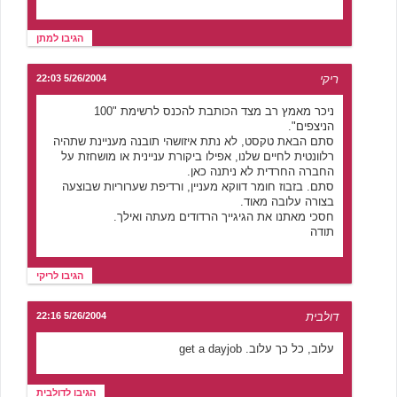
הגיבו למתן
ריקי
5/26/2004 22:03
ניכר מאמץ רב מצד הכותבת להכנס לרשימת "100
הניצפים".
סתם הבאת טקסט, לא נתת איזושהי תובנה מעניינת שתהיה
רלוונטית לחיים שלנו, אפילו ביקורת עניינית או מושחזת על
החברה החרדית לא ניתנה כאן.
סתם. בזבוז חומר דווקא מעניין, ורדיפת שערוריות שבוצעה
בצורה עלובה מאוד.
חסכי מאתנו את הגיגייך הרדודים מעתה ואילך.
תודה
הגיבו לריקי
דולבית
5/26/2004 22:16
עלוב, כל כך עלוב. get a dayjob
הגיבו לדולבית