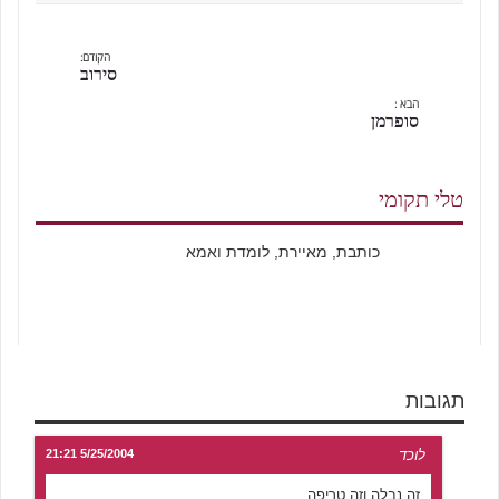
הקודם:
סירוב
הבא :
סופרמן
טלי תקומי
כותבת, מאיירת, לומדת ואמא
תגובות
לוכד
5/25/2004 21:21
זה נבלה וזה טריפה.