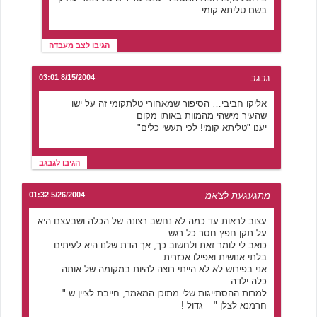
בשם טליתא קומי.
הגיבו לצב מעבדה
גבגב
8/15/2004 03:01
אליקו חביבי… הסיפור שמאחורי טלתקומי זה על ישו
שהעיר מישהי מהמוות באותו מקום
יענו "טליתא קומי! לכי תעשי כלים"
הגיבו לגבגב
מתגעגעת לצ'אמ
5/26/2004 01:32
עצוב לראות עד כמה לא נחשב רצונה של הכלה ושבעצם היא
על תקן חפץ חסר כל רגש.
כואב לי לומר זאת ולחשוב כך, אך הדת שלנו היא לעיתים
בלתי אנושית ואפילו אכזרית.
אני בפירוש לא לא הייתי רוצה להיות במקומה של אותה
כלה-ילדה…
למרות ההסתייגות שלי מתוכן המאמר, חייבת לציין ש "
חרמנא לצלן " – גדול !