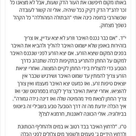
באותו מקום חיפשנו את העור הדק שעות, אבל לא מצאנו כל
זכר להנ"ל הדק דקיק ככל שיהיה. אולי זה קשור לעובדה
שכשהרבי בחופה כינה אותי "הבתולה המהוללה" כל הקהל
נשפך מצחוק.
י"ד. "אם כבר נכנס האיבר וזרע לא יצא עדיין, אז צריך
בזהירות באופן שלא ישמוט האיבר להוליך ולהביא את האיבר
בפנים המקום שיצא הזרע. אם יצא הזרע לפני שנכנס האיבר
למקום על החתן להתריע בתקיפות לכלה שתנהג כדרך
הטבע כדי להצליח בידי החתן לקיים המצווה. ואחרי יציאת
הזרע צריך להמתין עד שמוט האיבר ושירגיש שכבר אין
יוצאים טיפות זרע. ואז כמעט יצא האיבר מעצמו ואין צורך
להוציאו. אחרי יציאת האיבר צריך לקנחו בסמרטוט שני ואז
צריך החתן לצאת מיד מהמיטה שלה ואז דינה נידה גמורה".
איך הכלה יודעת מה זה דרך הטבע? טבע בשבילי זה ביוטופ
בביולוגיה. אולי הכוונה לאוננות, חרמנא לצלן?
ט"ו. "לרחוץ האיבר בבד רטוב או במים ולהחליף הכותונת
ולרחוץ הידיים ג' פעמים ולשפוך מים צלולים לפני הכלה