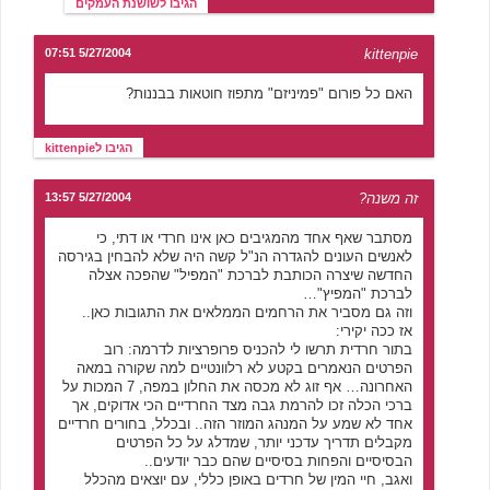
הגיבו לשושנת העמקים
5/27/2004 07:51
kittenpie
האם כל פורום "פמיניזם" מתפוז חוטאות בבננות?
הגיבו לkittenpie
זה משנה?
5/27/2004 13:57
מסתבר שאף אחד מהמגיבים כאן אינו חרדי או דתי, כי
לאנשים העונים להגדרה הנ"ל קשה היה שלא להבחין בגירסה
החדשה שיצרה הכותבת לברכת "המפיל" שהפכה אצלה
לברכת "המפיץ"…
וזה גם מסביר את הרחמים הממלאים את התגובות כאן..
אז ככה יקירי:
בתור חרדית תרשו לי להכניס פרופרציות לדרמה: רוב
הפרטים הנאמרים בקטע לא רלוונטיים למה שקורה במאה
האחרונה… אף זוג לא מכסה את החלון במפה, 7 המכות על
ברכי הכלה זכו להרמת גבה מצד החרדיים הכי אדוקים, אך
אחד לא שמע על המנהג המוזר הזה.. ובכלל, בחורים חרדיים
מקבלים תדריך עדכני יותר, שמדלג על כל הפרטים
הבסיסיים והפחות בסיסיים שהם כבר יודעים..
ואגב, חיי המין של חרדים באופן כללי, עם יוצאים מהכלל