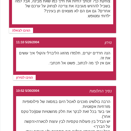
צוחקת כך? זכותך לחיות את חייך כמו שאת מבינה, אבל למה
בשביל להרגיש מגניבה את צריכה לצחוק על ערכם של
אחרים? גם אם הם לא מוצאים חן בעיניך?
ילדותי ומטופש.
הגיבו לצאלה
נוירון
5/26/2004 11:10
הנה חרדים יקרים, תלמדו מהזוג הליברלי והקולי איך עושים
את זה.
אם אין לך מה לכתוב, פשוט אל תכתבי.
הגיבו לנוירון
נסיך החלומות
5/30/2004 10:52
הרבה בולשיט מוכנים לאכול היום במסווה של פילוסופיות
מזרחיות אקזוטיות.
אני בעד בכל זאת לבקר את חלק מהשטויות שם(וכל טקס
אחר).
יש הבדל בין פעולות טקסיות לבין עיצות לכאורה<הקשה
על הברך>