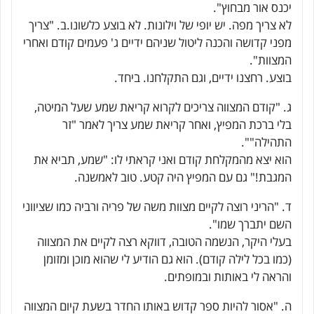
יכנס אור מבחוץ".
לא צריך מפה. יש יופי של וילונות. לא בוצע כלשונו.ב. "צריך
מפני קדושה והכנה ליטול שניהם ידיים ג' פעמים קודם ואחרי
המצוות".
בוצע. רחצנו ידיים, וגם התקלחנו. ביחד.
ג. "קודם המצווה צריכים לקרוא קריאת שמע שעל המיטה,
בלי ברכת המפיץ, ואחר קריאת שמע צריך לאמר "זר
התהילה"".
הוא יצא מהמקלחת קודם ואני קראתי לו: "שמע, תביא את
המגבת!" גם עם המפיץ היה קטע. טוב לאמשנה.
ד. "הריני רוצה לקיים מצוות משה של פריה ורביה כמו שציווני
השם יתברך שמו".
בעלי היקר, הנשמה הטובה, דווקא רצה לקיים את המצווה
(כמו בכל לילה קודם). הוא גם הודיע לי שהוא מוכן ומזומן
והראה לי באותות ובמופתים.
ה. "אסור להיות ספר קדוש באותו החדר בשעת קיום המצווה