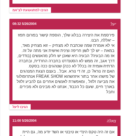
הגיבו למתגעגעת לצ'אמ
יעל
5/26/2004 08:32
פירסמת את היצירה בבלוג שלך, הוספת קישור בפורום תפוז
– יאללה, הבנו.
אי לא אומרת שמה שכתבת לא מצחיק – זוא מצחיק מאד,
במאת – יש לך לשון חריפה וצינית ואישית אני מתה על זה.
אז מה הבעיה? הבעיה היא שאכן יש חלק מהאנשים (בודדים,
דרך אגב, זה ממש לא הסטנדרט בחברה החרדית, ובחברה
הדתית-אומית זה בכלל לא ככה) שנוהגים ככה בסקס.
האם זה נורא? כן, זה די נורא. אבל.. בעצם הצגת המנהגים
של מישהו אחר בתור איזהשהוא FREAK SHOW אנתרופולוגי
את מביעה זלזול , ומאפשרת לאנשים אחרים גם להביע זלזול
באורך חיים, שעם כל הכבוד, אנחנו לא מבינים ולא מכירים.
וחבל
הגיבו ליעל
צאלה
5/26/2004 11:00
אם זה היה טקס הינדי או טיבטי או השד יודע מה, גם היית