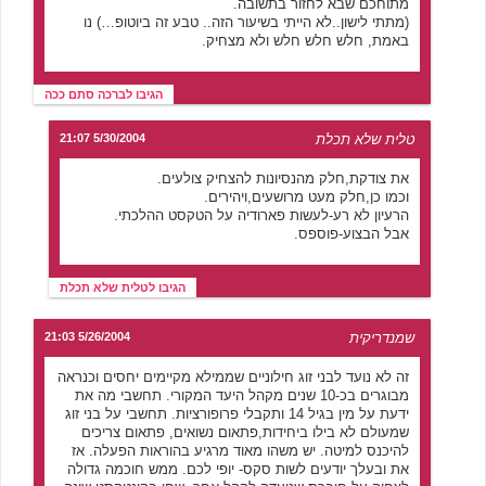
מתוחכם שבא לחזור בתשובה.
(מתתי לישון..לא הייתי בשיעור הזה.. טבע זה ביוטופ…) נו
באמת, חלש חלש חלש ולא מצחיק.
הגיבו לברכה סתם ככה
טלית שלא תכלת
5/30/2004 21:07
את צודקת,חלק מהנסיונות להצחיק צולעים.
וכמו כן,חלק מעט מרושעים,ויהירים.
הרעיון לא רע-לעשות פארודיה על הטקסט ההלכתי.
אבל הבצוע-פוספס.
הגיבו לטלית שלא תכלת
שמנדריקית
5/26/2004 21:03
זה לא נועד לבני זוג חילוניים שממילא מקיימים יחסים וכנראה
מבוגרים בכ-10 שנים מקהל היעד המקורי. תחשבי מה את
ידעת על מין בגיל 14 ותקבלי פרופורציות. תחשבי על בני זוג
שמעולם לא בילו ביחידות,פתאום נשואים, פתאום צריכים
להיכנס למיטה. יש משהו מאוד מרגיע בהוראות הפעלה. אז
את ובעלך יודעים לשות סקס- יופי לכם. ממש חוכמה גדולה