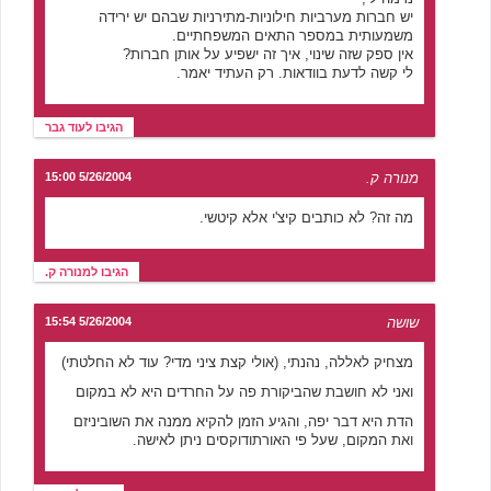
יש חברות מערביות חילוניות-מתירניות שבהם יש ירידה
משמעותית במספר התאים המשפחתיים.
אין ספק שזה שינוי, איך זה ישפיע על אותן חברות?
לי קשה לדעת בוודאות. רק העתיד יאמר.
הגיבו לעוד גבר
מנורה ק.
5/26/2004 15:00
מה זה? לא כותבים קיצ'י אלא קיטשי.
הגיבו למנורה ק.
שושה
5/26/2004 15:54
מצחיק לאללה, נהנתי, (אולי קצת ציני מדי? עוד לא החלטתי)
ואני לא חושבת שהביקורת פה על החרדים היא לא במקום
הדת היא דבר יפה, והגיע הזמן להקיא ממנה את השוביניזם
ואת המקום, שעל פי האורתודוקסים ניתן לאישה.