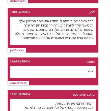
הגיבו לשושה
לוטן
5/26/2004 17:04
בכל מאמר את מוכיחה לי מחדש את חוסר הכישרון שלך.
הניסיונות שלך להצחיק בעזרת ההגבהה הקולית שלך
מהאחרים (ילדים, חרדים וכו'), הם מגוחכים ומאוסים.
תשתדלי, בבקשה, לחזור אלינו רק כשיהיה לך מאמר שהולם
את הנושאים הרציניים והחשובים אליהם את מתייחסת.
הגיבו ללוטן
5/26/2004 17:09
carma
ענק
הגיבו לcarma
ברכה סתם ככה
5/26/2004 17:53
המקור הרבני משעשע ביותר.
אבל הטקסט המצורף של גב' תקומי כל-כך חלש ולא