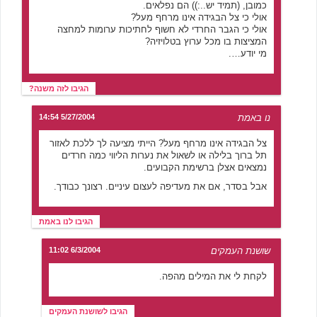
כמובן, (תמיד יש..:)) הם נפלאים.
אולי כי צל הבגידה אינו מרחף מעל?
אולי כי הגבר החרדי לא חשוף לחתיכות ערומות למחצה
המציצות בו מכל ערוץ בטלויזיה?
מי יודע….
הגיבו לזה משנה?
נו באמת
5/27/2004 14:54
צל הבגידה אינו מרחף מעל? הייתי מציעה לך ללכת לאזור
תל ברוך בלילה או לשאול את נערות הליווי כמה חרדים
נמצאים אצלן ברשימת הקבועים.
אבל בסדר, אם את מעדיפה לעצום עיניים. רצונך כבודך.
הגיבו לנו באמת
שושנת העמקים
6/3/2004 11:02
לקחת לי את המילים מהפה.
הגיבו לשושנת העמקים