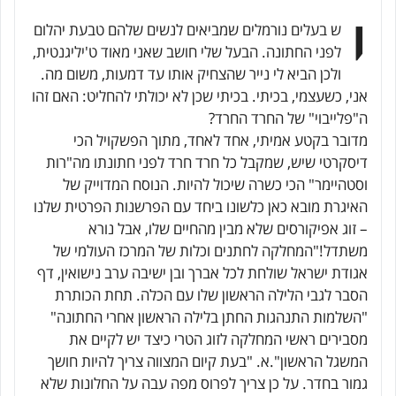
י
ש בעלים נורמלים שמביאים לנשים שלהם טבעת יהלום
לפני החתונה. הבעל שלי חושב שאני מאוד ט'יליגנטית,
ולכן הביא לי נייר שהצחיק אותו עד דמעות, משום מה.
אני, כשעצמי, בכיתי. בכיתי שכן לא יכולתי להחליט: האם זהו
ה"פלייבוי" של החרד החרד?
מדובר בקטע אמיתי, אחד לאחד, מתוך הפשקויל הכי
דיסקרטי שיש, שמקבל כל חרד חרד לפני חתונתו מה"רות
וסטהיימר" הכי כשרה שיכול להיות. הנוסח המדוייק של
האיגרת מובא כאן כלשונו ביחד עם הפרשנות הפרטית שלנו
– זוג אפיקורסים שלא מבין מהחיים שלו, אבל נורא
משתדל!"המחלקה לחתנים וכלות של המרכז העולמי של
אגודת ישראל שולחת לכל אברך ובן ישיבה ערב נישואין, דף
הסבר לגבי הלילה הראשון שלו עם הכלה. תחת הכותרת
"השלמות התנהגות החתן בלילה הראשון אחרי החתונה"
מסבירים ראשי המחלקה לזוג הטרי כיצד יש לקיים את
המשגל הראשון".א. "בעת קיום המצווה צריך להיות חושך
גמור בחדר. על כן צריך לפרוס מפה עבה על החלונות שלא