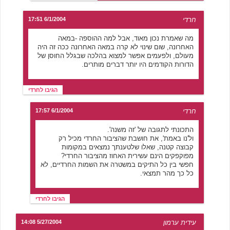
חרדי
6/1/2004 17:51
מה שאמרת נכון מאוד, אבל למה ההוספה -במאה
האחרונה, שום שינוי לא קרה במאה האחרונה ככה זה היה
מעולם, ולפעמים אפשר למצוא בהלכה שבגלל החוסן של
הדורות הקודמים היו יותר דברים מותרים.
הגיבו לחרדי
חרדי
6/1/2004 17:57
התכונתי לתגובה של 'זה משנה'.
ול'נו באמת', את חושבת שהציבור החרדי מכיל רק
קבוצה קטנה, שאלו שלטענתך נמצאים במקומות
מפוקפקים הינם עשירית האחוז מהציבור החרדי?
חפשי בין כל התיקים במשטרה את השמות החרדיים, לא
כל כך מהר תמצאי.
הגיבו לחרדי
עידית ערמון
5/27/2004 14:08