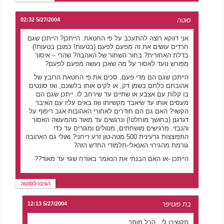
סוטה
5/27/2004 02:32
אני דווקא רוצה להתעכב על פי החטאת. הייתכן? הייתכן שגם
חרדים עושים את זה מפעם לפעם (בטעות! כמובן בטעות!)
בדלת האחורית? בחור השחור של האהבה? שהרי – איסור
מפורש נועד לאסור על מה שאכן נעשה מפעם לפעם?
הייתכן שגם הם מדי פעם, סכים את פי החטאת הרובץ של
אהובתם כלתם בשמן דק, או לקים אותו בלשונם, ואז סונטים
בו קלות עם אצבע או שתיים עד שירחב לו. ייתכן שגם הם
מעסים אותו עד שיאבד מקשיותו ואז באים עליו עם האיבר
הקשוי? האם גם הם חודרים לאחורי האהובות אגב ריפוף על
דגדגנן (בחושך מוחלט!) ונרגשים עד מאוד מהמעשה האסור
והנבזי. מרגישים מושחתים, מנוולים ומגורים עד כדי
התפוצצות גרעינית 500 מטה-טון זרע ריחני? ואולי גם האהובה
גורמת מהגירוי האנאלי-תלמודי החדש הזה?
הייתכן -או האם הבנתי את הנאמר באורח שגוי עד מאוד??
הגיבו לסוטה
בת פוטיפר
5/27/2004 12:13
תקשיבו לי , הכל מותר