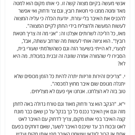
אנשי מעשה בקיום מצווה קשה זו. כי אותו מקום הוא למטה
מאד ומטה ממנו פי חטאת רובץ, וגם צר ודחוק ואי אפשר
להכניס את האיבר בלי עזרת. יודעת הכלה כי עליה המצווה
לעשות המעשה ולהצליח בידי החתן לקיים המצווה".
מאז, כל הליכה לשרותים אצלנו זה: "אני מה זה צריך חטאת
רובץ!". הוא ציווה אותי לעשות מה שרחב עשתה, אבל,
לצערי, לא הייתי בשיעור הזה וגם כשהשלמתי שעורי בית,
הסבירו לי שהמורה אמרה שזונה זה זבנית במכולת. מה היא
לא?
י. "צריכים זהירות וזריזות יתרה להיות כל הזמן מכוסים שלא
יתגלה מגופם שום איבר מחוץ למכסה".
טוב בזה לא הצלחנו. אנחנו אף פעם לא מצליחים.
י"א. "הנקב הוא צר ודחוק מאוד וגם טורח גדולה באה לחתן
מזה וגם אין האיבר נכנס כל כך בנקל על כן שאם כבר מונח
קצה האיבר בפי אותו מקום, צריך לדחוק עם האיבר לאט
לאט ובכוח רב עד שיכנס האיבר לשער, שאם דוחקים בפעם
אחת אז קרוב לוודאי שישמט האיבר מפי אותו מקום ועדיין