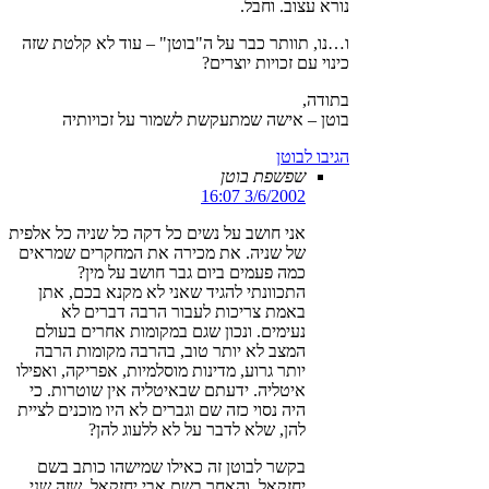
נורא עצוב. וחבל.
ו…נו, תוותר כבר על ה"בוטן" – עוד לא קלטת שזה
כינוי עם זכויות יוצרים?
בתודה,
בוטן – אישה שמתעקשת לשמור על זכויותיה
הגיבו לבוטן
שפשפת בוטן
3/6/2002 16:07
אני חושב על נשים כל דקה כל שניה כל אלפית
של שניה. את מכירה את המחקרים שמראים
כמה פעמים ביום גבר חושב על מין?
התכוונתי להגיד שאני לא מקנא בכם, אתן
באמת צריכות לעבור הרבה דברים לא
נעימים. ונכון שגם במקומות אחרים בעולם
המצב לא יותר טוב, בהרבה מקומות הרבה
יותר גרוע, מדינות מוסלמיות, אפריקה, ואפילו
איטליה. ידעתם שבאיטליה אין שוטרות. כי
היה נסוי כזה שם וגברים לא היו מוכנים לציית
להן, שלא לדבר על לא ללעוג להן?
בקשר לבוטן זה כאילו שמישהו כותב בשם
יחזקאל, והאחר בשם אבי יחזקאל, שזה שני