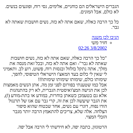
הגברים הישראלים הם כוחניים, אלימים, גסי רוח, ופוגעים בנשים.
לא כולם, אבל המונים.
כל כך הרבה כאלה, שאם אתה לא כזה, נשים חושבות שאתה לא
גבר.
הגיבו לכן משנה
חזיר משי
3/8/2002 02:26
"כל כך הרבה כאלה, שאם אתה לא כזה, נשים חושבות
שאתה לא גבר"- ואם אתה לא כזה, ובכל זאת מנסה את
מזלך, אתה נתקל בזלזול ובגסות רוח, פשוט, רוע לב. ותאמיני
לי שאין לי כלום בעד המאצ'ו הישראלי הטיפוסי, להפך,
שימותו כולם, שימותו שימותו שימותו!!!
אבל כמו שטענתי בפורום לפני זמן מה, אתן הנשים מאמצות
לכן את הגישה המצ'ואיסטית הגברית, לא רק בהתנהגות
אלא גם בטעמכן כשאתן בוחרות, במודע או בתת-מודע (!),
את הגבר שיעשה לכן את זה, קרי גבר עם אגו של תרנגול
הודו נפוח, דוגרי עם נשים, אחד שבטוח שהוא סיפור
הצלחה. אלה שלא, צריכים להתאמץ הרבה יותר מגבר
הזבלי המצוי.
הרטוגזון, כתבה יפה, לא חידשתי לי הרבה אבל יפה.