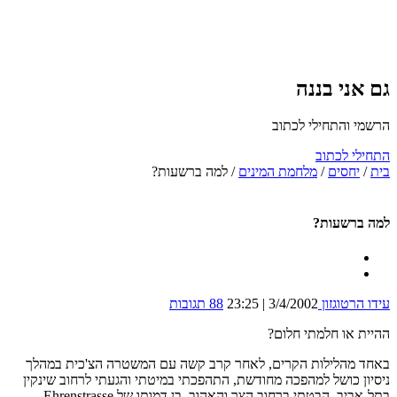
גם אני בננה
הרשמי והתחילי לכתוב
התחילי לכתוב
בית
/
יחסים
/
מלחמת המינים
/
למה ברשעות?
למה ברשעות?
עידו הרטוגזון
3/4/2002 | 23:25
88 תגובות
ההיית או חלמתי חלום?
באחד מהלילות הקרים, לאחר קרב קשה עם המשטרה הצ'כית במהלך
ניסיון כושל למהפכה מחודשת, התהפכתי במיטתי והגעתי לרחוב שינקין
בתל-אביב. הבטתי ברחוב הצר והאהוב, בן דמותו של Ehrenstrasse