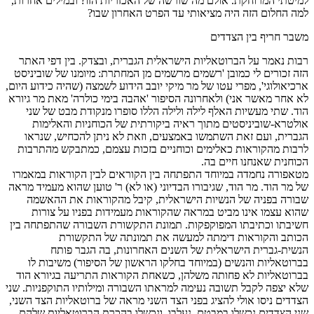
למיטתי המרוחקת. אולם מה שורשה של האכזריות הזו? ובמילים אחרות,
למה החלום הזה היה מציאותי עד הפרט האחרון שבו?
משבר חריף בין הצדדים
רבות נאמר על הברוטאליות הישראלית הגברית, ובצדק. בין דפי האתר
הזה זכורים לי כמובן 'רשמים מרשמים מן המחתרת: מיומנו של שוביניסט
ארכיאולוגי', מפרי עטו של מר מיקי יובב הידוע לשמצה (שהיה כידוע היום,
לא אחר מאשר אני) ולאחרונה הסיפור 'אהבה בימי כולרה' מאת מר גיורא
הוד. שתי מעשיות האלף לילה ולילה הללו סופרו מנקודת מבט של שני
אולטרא-שוביניסטים מתוך ראיה ביקורתית של הכוחניות והאלימות
הגברית, ועם זאת השתמשו באמצעים, וזאת לא ניתן להכחיש, שנראו
לרבות מהקוראות כאלימים וכוחניים בזכות עצמם, כמתבקש מהתרבות
הכוחנית שאנחנו חיים בה.
מטאפורה נחמדה במיוחד התפתחה בין הקוראים לבין הקוראות במאמרו
של מר הוד. מר הוד, שגיבורו הבדיוני (או לא) ר' טוען שהוא מעמיד מראה
שבורה בפניה של הנשיות הישראלית, קיבל מהקוראות את ההאשמה
שהוא עצמו אינו מביט במראה שהקוראות מעמידות בפניו על צורות
חשיבתו וכתיבתו המפוקפקות. תמונת התקשורת השבורה שהתפתחה בין
הכותב והקוראות דימתה למעשה את תמונתה של התקשורת
הנשית-גברית הישראלית של השנים האחרונות, בה הגבר פותח
בברוטאליות והנשים (במיוחד בחלקו הראשון של הסיפור) משיבות לו
בברוטאליות לא פחותה משלהן, כשאחת הקוראות התריעה בגיורא הוד
שלא יצפה לקבל תשובה נעימה למראתו השבורה ומילותיו התוקפניות. שני
הצדדים ניסו אולי להציג בפני הצד השני מראה של ברוטאליות הצד השני,
שני הצדדים נכשלו במבטם, נעלבו, ונכשלו בהכרת הברוטאליות שלהם