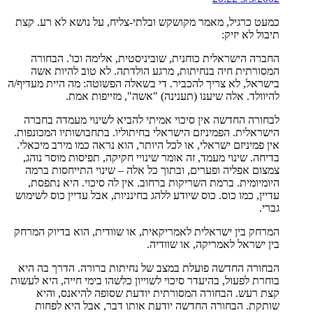
כמעט כרגיל, מאמר מקושקש ובלתי-צליח, על נושא לא רע. קצת
תיבול לא יזיק:
החברה הישראלית כוחנית, שוביניסטית, אלימה וכו'. הבחורה
המסורתית חיה בנחיתות, מרגע הולדתה. לא טוב להיות אשה
בישראל, לא צריך להכביר. די בשאלה הפשוטה: מה היית מעדיף/ה
להיוולד. אלה שיענו (תענינה) "אשה", מזייפות אמת.
לבחורה החדשה אין סיכוי אמיתי להביא לשינוי מעמדה בחברה
הישראלית. הפמיניזם הישראלי בחיתוליו. בתחבושותיו המכונפות.
אין פמיניזם ישראלי, או לכל היותר, הוא נראה כמו מירב מיכאלי.
בדיחה. שינוי מעמד, זה אומר שינויי חקיקה, תפיסות מוסר נוהג,
צמצום אפליה ופערים, ובתוך כל אלה – שינוי התייחסות ברמה
היומיומית. ברמת השריקות ברחוב. אין לה סיכוי. היא נתפסת,
עדיין, כמו כוס. כוס שיודע ללהג בחינניות, אבל עדיין כוס לשימוש
גברי.
המרחק בין ישראלית לאמריקאית, או שוודית, הוא בדיוק המרחק
בין ישראל לאמריקה, או שוודיה.
הבחורה החדשה פועלת במצב של נחיתות ברורה. הדרך בה היא
בוחרת לפעול, בהיעדר סיכוי לשוייון כלשהו בימי חייה, היא לעשות
קצת רעש. הבחורה המסורתית יודעת שסופה להיאנס, והיא
שותקת. הבחורה החדשה יודעת אותו דבר, אבל היא לפחות