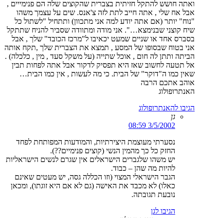
ואתה חושש להתקל חזיתית בצברית שהקוצים שלה הם פנימייים ,
אבל אח שלי , אתה חייב לתת לזה צ'אנס. שים על עצמך משהו
"נוח" יותר (אם אתה יודע למה אני מתכוון) ותתחיל "לשתול כל
שיח קוצני שבנימצא…". אני מודה ומתוודה שסביר להניח שתתקל
בסברס אחד או שניים שמעט יכאיבו ל"מרכז הכובד" שלך , אבל
אני בטוח שבסופו של המסע , תמצא את הצברית שלך ,תקח אותה
הביתה ותתן לה חום , אוכל שתייה (על משקל סעד , מין , כלכלה) .
אל תטעה לחשוב שאז היא תפסיק לדקור אבל אתה לפחות תבין
שאין כמו ה"דוקר" של הבית. כי מה לעשות , אין כמו הבית…
אוהב אתכם הרבה
האנתרופולוג
הגיבו להאנתרופולוג
גן
3/5/2002 08:59
נסערתי מעוצמת היצירתיות, והמודעות המפותחת לפחד
החזק כל כך מהמין הנשי (קוצים פנימיים??).
יש משהו שלגברים הישראלים אין שגרם לנשים הישראליות
להיות מה שהן – כבוד.
הגבר הישראלי המצוי (וזו הכללה גסה, יש מעטים שאינם
כאלו) לא מכבד את האישה (גם לא אם היא זוגתו), ומכאן
נובעת תגובתה.
הגיבו לגן