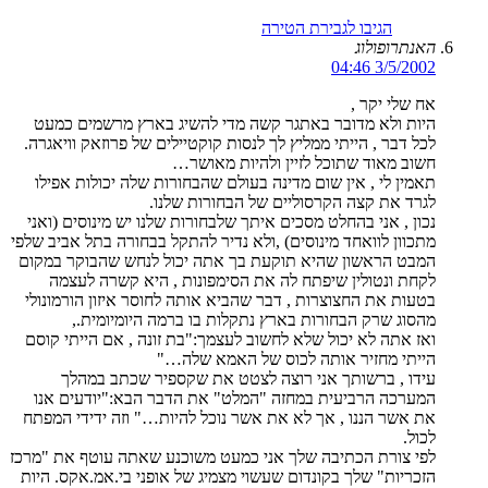
הגיבו לגבירת הטירה
האנתרופולוג
3/5/2002 04:46
אח שלי יקר ,
היות ולא מדובר באתגר קשה מדי להשיג בארץ מרשמים כמעט
לכל דבר , הייתי ממליץ לך לנסות קוקטיילים של פרוזאק וויאגרה.
חשוב מאוד שתוכל לזיין ולהיות מאושר…
תאמין לי , אין שום מדינה בעולם שהבחורות שלה יכולות אפילו
לגרד את קצה הקרסוליים של הבחורות שלנו.
נכון , אני בהחלט מסכים איתך שלבחורות שלנו יש מינוסים (ואני
מתכוון לוואחד מינוסים) ,ולא נדיר להתקל בבחורה בתל אביב שלפי
המבט הראשון שהיא תוקעת בך אתה יכול לנחש שהבוקר במקום
לקחת ונטולין שיפתח לה את הסימפונות , היא קשרה לעצמה
בטעות את החצוצרות , דבר שהביא אותה לחוסר איזון הורמונולי
מהסוג שרק הבחורות בארץ נתקלות בו ברמה היומיומית.,
ואז אתה לא יכול שלא לחשוב לעצמך:"בת זונה , אם הייתי קוסם
הייתי מחזיר אותה לכוס של האמא שלה…"
עידו , ברשותך אני רוצה לצטט את שקספיר שכתב במהלך
המערכה הרביעית במחזה "המלט" את הדבר הבא:"יודעים אנו
את אשר הננו , אך לא את אשר נוכל להיות…" וזה ידידי המפתח
לכול.
לפי צורת הכתיבה שלך אני כמעט משוכנע שאתה עוטף את "מרכז
הזכריות" שלך בקונדום שעשוי מצמיג של אופני בי.אמ.אקס. היות