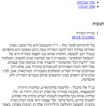
אתי אברמוב
194 תגובות
תגובות
גבירת הטירה
3/5/2002 00:18
בלי להתייחס למסר כולו – ד"ר הקסטבל הוא ביל קוסבי, מפיק
ואחראי במידה רבה לתכני הסדרה שבה כיכב (וממנה הוא מתפרנס
בכבוד רב). למעשה, הדמות שהוא בנה לעצמו בסדרה היא של
"הטמבל המקסים", ובמסגרת זו אני מנחשת שנתן לאשתו, המגלמת
את "יודעת הכל המקסימה" להעמיד אותו במקומו כמה פעמים.
אבל יחסי הכוח האמיתיים לא מונחים בהכרח שם, אלא היכן
שכותבים שורות תסריט ומשלמים משכורות. המרכאות, אגב, לציין
שהכינויים תקפים בעיני הנושאים אותם ומעריצי הסדרה, ולא
אקסיומה.
כנ"ל אלי מקביל – קליסטה פלוקהארט, שחקנית חיוורת
לכשעצמה, מככבת בסדרה של מפיק רב כוח, דיוויד אי. קלי,
שליהק אותה (כך מלחשות לשונות רעות) בדמיון פיזי מפתיע
לאשתו בחיים, מישל פייפר. אלי עצמה ודאי אינה דמות נשית
כוחנית, למעשה החולשה והילדותיות שלה הן תכונות מפתח. באשר