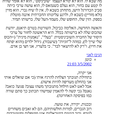
מה שבא לו. הוא לא קורא לעצמו "שוביניסט", הוא לא אומר שהיה
לו קטע עם בחור, הוא נעלם כשנמאס לו, הוא עושה ערבי כיתה
סביב הכדורגל הישן, מתחתן כשבא לו, אין לו שיח גברי, הוא מזיין
(ולא מזדיין) כשבא לו, ולרגע עליונותו החברתית איננה מוטלת
בספק. הזין שלו, החופש שלו, מעמד-העל שלו, ברשותו תמיד.
והאשה החדשה, האלימה כביכול, השורטת בטרם תיאנס, יודעת
שהכוס שלה לא ברשותה בכלל. היא הראשונה לחזור על ערכי
היסוד של החברה השוביניסטית: "בעלי", "נאמנות מינית" (=הכוס
שלי שייך לו), כמהה ל"זוגיות" (שיעבוד), גידול ילדים (והוא יפתח
את חייו), ו"רק לא להישאר לבד". כי בלעדיו, אני חצי בן אדם.
הגיבו לאני
בוטן
3/5/2002 21:03
אני יקרה,
בתחילת תגובתך הצלחת להרגיז אותי (כי אם שואלים אותי
אני בהחלט מעדיפה להיות אישה).
אבל לאט לאט חילחל מתגובתך משהו עצוב? פגוע? כואב?
נאנס? (כי קשה לי להאמין שמישהי תכתוב כך סתם שורה
כמו בפיסקה האחרונה).
ובכנות, יקירה, את טועה.
רוב הגברים, למרות חולשותיהם, הם לא זאבים משחרים
לטרף, ורוב הנשים הישראליות אינן מושפלות ומשועבדות.