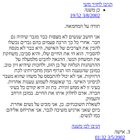
הגיבו לחזיר משי
כן משנה
3/8/2002 19:52
תודה על המחמאה.
אני חושב שנשים לא מצפות כבר מגבר שיהיה גם
חבר. אחרי כל כך הרבה פעמים בהם גברים נכשלו
להבין את הצרכים של האישה, היא כבר לא מנסה
להסביר. הוא חי את החיים שלו, והיא סביבו, משחקת
את המשחק הנשי. ההנאה להביט מלמעלה על
ההתנהגות הנלוזה של בן הזוג, ולחכות שיהיא זיון טוב.
כמובן שהטענה הזו תגרוף המון מחברותינו לכת
הרווקות. אני לא יכול להתבסס על משהו שהוא מעבר
לניסיוני האישי. כך שאשמח לשמוע טענות אחרות.
בעיני זו לא ממש זוגיות. בת זוג היא קודם כל בעיני
חברה. אדם לחלוק איתו את החיים. במובן הרחב
והעמוק.
לשאלת השובניזים. כן, אני מביט על נשים אחרת.
ביום שאני ארגיש משיכה לגבר, אני אתייחס אליהם
כמו לנשים.
הגיבו לכן משנה
אישה
3/5/2002 01:32