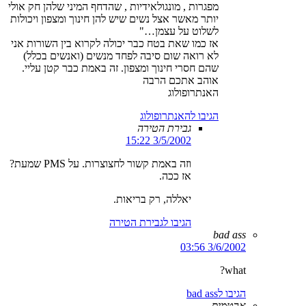
מפגרות , מונגולאידיות , שהדחף המיני שלהן חק אולי
יותר מאשר אצל נשים שיש להן חינוך ומצפון ויכולות
לשלוט על עצמן…"
אז כמו שאת בטח כבר יכולה לקרוא בין השורות אני
לא רואה שום סיבה לפחד מנשים (ואנשים בכלל)
שהם חסרי חינוך ומצפון. זה באמת כבר קטן עליי.
אוהב אתכם הרבה
האנתרופולוג
הגיבו להאנתרופולוג
גבירת הטירה
3/5/2002 15:22
וזה באמת קשור לחצוצרות. על PMS שמעת?
אז ככה.
יאללה, רק בריאות.
הגיבו לגבירת הטירה
bad ass
3/6/2002 03:56
what?
הגיבו לbad ass
ארטמיס