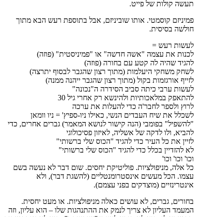
תעשה קולות של פייט.
פמיניזם קוסמטי. אותו שוביניזם, אבל בתוספת רעש הבא מתוך
חולשה בסיסית.
לעשות רעש =
לכנות את עצמה "אשה חדשה" או "פמיניסטית" (פוזה)
להגיד שהיה לה קטע עם בחורה (פוזה)
לשחק משחקי היעלמות (מתוך רצון שהגבר לבסוף יתרצה)
לזייף אורגזמות בקול (מתוך רצון שהגבר ייהנה ממנה)
לעשות ערבי כיתה סביב הסידרה ה"נכונה"
להתאפק במלאכותיות ולהינשא רק אחרי גיל 30
לרוץ ולספר לחבר'ה כדי להעלות את ערכה
לשכלל את שיח העבדים הנשי, כאילו ניו-ספיץ' = ניו וומאן
"להשפיל" בפומבי (הנה קישור לנושא המאמר) גברים אחרים, כדי
להביא, ולו לדקה של אשליה, לאיזון פסיכולוגי
לזיין את כל העיר כדי להגיד "הכוס שלי ברשותי"
לא להזדיין בכלל כדי להגיד "הכוס שלי ברשותי"
וכו' וכו' וכו'
כל אלה, מניפולציות. פוליטיקת יחסים. שום דבר לא נעשה בשם
עצמו. הכל מעשים אינסטרומנטליים (להשגת דבר), ולא
אינטרינזיים (מוצדקים בפני עצמם).
בחורים, גברים, לא עושים כאלה מניפולציות. או מעט יחסית.
המעמד העליון לא צריך לנמק את ההתנהגות שלו – הוא עליון, וזה