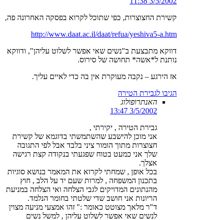
3/5/2002 11:38
קשירת החצוצרות, כפי שתוכל לקרוא בפסקה האחרונה פה,
http://www.daat.ac.il/daat/refua/yeshiva5-a.htm
דווקא מתבצעת ב"נשים שאי אפשר לשלוט עליהן", ודווקא
נותנת ל*אשה* תחושה של סירוס.
אז הירגע – נקבה מעוקרת אין בה כדי לאיים עליך.
הגיבו לגבירת הטירה
האנתרופולוג
3/5/2002 13:47
גבירת הטירה , יקירתי ,
אני מוכן להישבע שהשתמשתי בדוגמא של קשירת
חצוצרות מתוך הומור ציני בלבד אבל לפי התגובה
שלך אני כמעט בטוח שפגעתי בנקודה קצת רגישה
אצלך.
בכל אופן , שמחתי לקרוא את המאמר בנושא סוגיות
בתכנון המשפחה , למרות שעם יד על הלב , חוץ
מהנתונים המדויקים לגבי הצלחה ואי הצלחה במניעת
הריונות אני חושב שדי שלטתי בחומר הנלמד.
ד"ר מלאך מצוטט כאומר :" זהו אמצעי מניעה מצוין
לנשים שאי אפשר לשלוט עליהן , למשל נשים