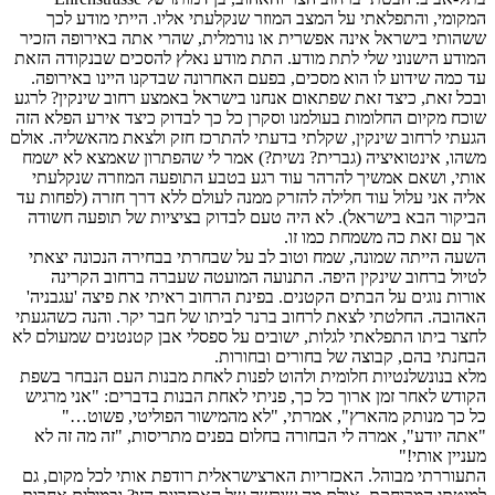
המקומי, והתפלאתי על המצב המוזר שנקלעתי אליו. הייתי מודע לכך
ששהותי בישראל אינה אפשרית או נורמלית, שהרי אתה באירופה הזכיר
המודע הישנוני שלי לתת מודע. התת מודע נאלץ להסכים שבנקודה הזאת
עד כמה שידוע לו הוא מסכים, בפעם האחרונה שבדקנו היינו באירופה.
ובכל זאת, כיצד זאת שפתאום אנחנו בישראל באמצע רחוב שינקין? לרגע
שוכח מקיום החלומות בעולמנו וסקרן כל כך לבדוק כיצד אירע הפלא הזה
הגעתי לרחוב שינקין, שקלתי בדעתי להתרכז חזק ולצאת מהאשליה. אולם
משהו, אינטואיציה (גברית? נשית?) אמר לי שהפתרון שאמצא לא ישמח
אותי, ושאם אמשיך להרהר עוד רגע בטבע התופעה המוזרה שנקלעתי
אליה אני עלול עוד חלילה להזרק ממנה לעולם ללא דרך חזרה (לפחות עד
הביקור הבא בישראל). לא היה טעם לבדוק בציציות של תופעה חשודה
אך עם זאת כה משמחת כמו זו.
השעה הייתה שמונה, שמח וטוב לב על שבחרתי בבחירה הנכונה יצאתי
לטיול ברחוב שינקין היפה. התנועה המועטה שעברה ברחוב הקרינה
אורות נוגים על הבתים הקטנים. בפינת הרחוב ראיתי את פיצה 'עגבניה'
האהובה. החלטתי לצאת לרחוב ברנר לביתו של חבר יקר. והנה כשהגעתי
לחצר ביתו התפלאתי לגלות, ישובים על ספסלי אבן קטנטנים שמעולם לא
הבחנתי בהם, קבוצה של בחורים ובחורות.
מלא בנונשלנטיות חלומית ולהוט לפנות לאחת מבנות העם הנבחר בשפת
הקודש לאחר זמן ארוך כל כך, פניתי לאחת הבנות בדברים: "אני מרגיש
כל כך מנותק מהארץ", אמרתי, "לא מהמישור הפוליטי, פשוט…"
"אתה יודע", אמרה לי הבחורה בחלום בפנים מתריסות, "זה מה זה לא
מעניין אותי!"
התעוררתי מבוהל. האכזריות הארצישראלית רודפת אותי לכל מקום, גם