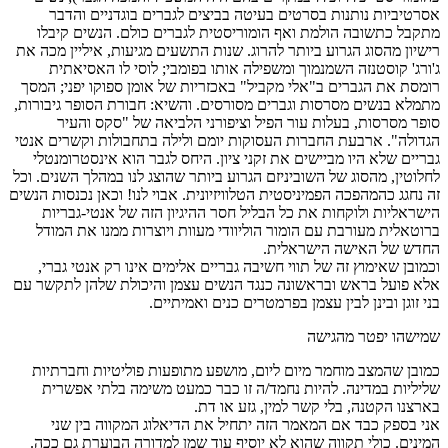
אסרטיביות נותנות בסרטים בעיטה בביצים לגברים בוגדניים והדבר
מתקבל כתשובה הולמת ואף הומוריסטית לגברים כולם. הנשים קיבלו
רישיון מהסוג הגרוע ביותר להרוג. שנות התשעים מגיעות, איליין מכה את
ג'ורג' קוסטנזה השמנמוך ומשפילה אותו בפומבי; לוסי לו האסיאתית
רומסת את הגברים ב"אלי מקביל" באכזריות של אומן ספוקו יפני; המסך
מתמלא בנשים מסרסות וגברים מסורסים. והשיא: חבורת הסופר גיבורות,
סופר מסרסות, בעלות עור הפיל וציפורני הלביאה של "סקס והעיר
הגדולה". ארבעת החברות העסוקות יומם ולילה בתחבולות וקשרים אנטי
גבריים שלא היו מביישים את זקני ציון. היחס לגבר הוא אינסטרומנטלי
לחלוטין, מהסוג של השוביניזם הגרוע ביותר שהוצג לנו במהלך השנים. וכל
זה נחגג כהמהפכה הפמיניסטית הטלוויזיונית. אבוי לנו! וכאן נכנסות הנשים
הישראליות ולוקחות את כל הבליל חסר ההיגיון הזה של אנטי-גבריות
ברוטאלית מעורבת עם הומור הוליוודי מעוות ויוצרות ממנו את המודל
החדש של האישה הישראלית.
וכמובן שאימוץ זה של תווי חשיבה גבריים אלימים אינו רק אנטי גברי,
אלא פועל בראש ובראשונה כנגד הנשים עצמן והיכולת שלהן לתקשר עם
בני זוגן ובינן לבין עצמן בפרמטרים כנים ואמיתיים.
שמישהו יפטר מהגישה
כמובן שהמצב מוחמר מיום ליום, מושפע מתופעות פוליטיות וחברתיות
שליליות במדינה. להיות נחמד/ה זו כבר כמעט משימה בלתי אפשרית
בארצנו הקטנה, בלי קשר למין, גזע או דת.
אני בספק כבד אם המאמר הזה יתחיל את הדיאלוג המקווה בין שני
המינים. כולי תקווה שהוא לא יוסיף עוד שמן למדורה הבוערת גם ככה.