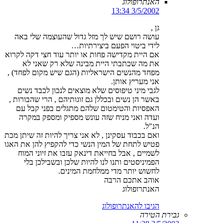
האנתרופולוג
3/5/2002 13:34
גן ,
עושה רושם שיש לך מזל גדול שהעוצמה שלי באה
לידי ביטוי הפעם ביצירתיות…
אם היית מקדישה פחות או יותר עוד חצי דקה לקרוא
את מה שכתבתי היית מבינה שלא רק שאני לא
מפחד מהנשים הישראליות (הגם שיש מקום לפחד) ,
אני מעריץ אותן.
לגבי מיני טיפוסים שלא מוצאים לנכון לכבד נשים
באשר הן נשים ובכללן גם זוגותיהם , הרי שהבורות ,
האפסיות והטימטום שלהם מתגלים בפני קבל עם
ועדה ואני מניח שזה עונש מספיק ומספק במקרה
הנ"ל.
ואם בכבוד עסקינן , לא אני צריך להיות זה שיתן מכת
פטיש לתחת של המין הנשי כדי להקפיץ להן את האגו
לשמיים , אבל בחייאת דינאק עזבו את זיוני המוח
הפמיניסטים ותנו לנו להיות שלכן ובשבילכן בלי
לחשוש יותר מדי ממלחמת המינים.
אוהב אתכם הרבה
האנתרופולוג
הגיבו להאנתרופולוג
גבירת הטירה