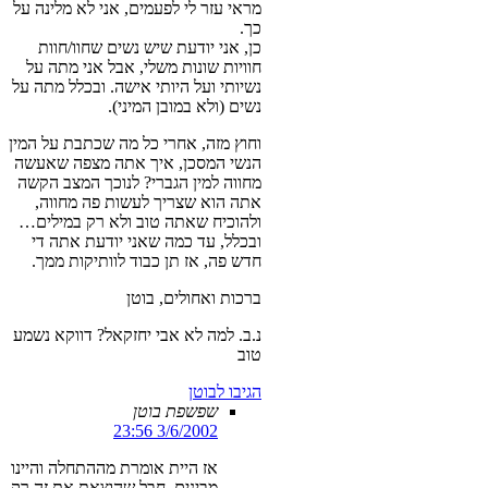
מראי עזר לי לפעמים, אני לא מלינה על
כך.
כן, אני יודעת שיש נשים שחוו/חוות
חוויות שונות משלי, אבל אני מתה על
נשיותי ועל היותי אישה. ובכלל מתה על
נשים (ולא במובן המיני).
וחוץ מזה, אחרי כל מה שכתבת על המין
הנשי המסכן, איך אתה מצפה שאעשה
מחווה למין הגברי? לנוכך המצב הקשה
אתה הוא שצריך לעשות פה מחווה,
ולהוכיח שאתה טוב ולא רק במילים…
ובכלל, עד כמה שאני יודעת אתה די
חדש פה, אז תן כבוד לוותיקות ממך.
ברכות ואחולים, בוטן
נ.ב. למה לא אבי יחזקאל? דווקא נשמע
טוב
הגיבו לבוטן
שפשפת בוטן
3/6/2002 23:56
אז היית אומרת מההתחלה והיינו
מבינים, חבל שהוצאת את זה רק