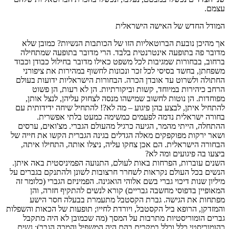
עצמם.
המודל החדש של האישה הישראלית
אך מהיכן נובעת הברוטאליות הזו של הכותבות הנשיות? כמובן שלא
מדובר פה בתופעה אינטרנטית בלבד. הרי מדובר בתופעה שמתחילה
ברחוב, בבחורות שמגיבות לכל משפט כאילו מדובר בחילול כבודן וכבוד
משפחתן, בחשד בסיסי לכל זכר ונכונות לחשוף במהירות את ציפורני
החתולה ולשרוט עד אובדן הכרה. הבחורות הישראליות ידועות בעולם
הרחב כיהירות במיוחד, קשות וביקורתיות. הן לא רעות, הן פשוט
מפוחדות. הן נוטות לחשוב שמישהו מנסה לצחוק עליהן, לנצל אותן,
להתחיל איתן, לבצע בהן פיגוע – מה לא?! להתחיל שיחה ידידותית עם
בחורה ישראלית נדמה לפעמים כמשימה כמעט בלתי אפשרית.
ההתחלה, הייתי מהמר, הגיעה כרגיל מהעולם הגברי. מצ'ואים, ערסים
ושאר ירקות מפוקפקים מאלה הגדלים בגינה הגברית הקשו את חייה של
הבחורה הישראלית. הם אכן צחקו עליה, ניצלו אותה, התחילו איתה,
ביצעו בה פיגועים ומה לא?
השנים עוברות, הפרחות באות לעולם, התנועה הפמיניסטית באה איתן.
הנשים בכל העולם נקראות לשחרר חרצובות לשונן ולהתנקם בגברים על
מיליון שנות דיכוי גברי בשם אלוהי הואגינה. הפמיניזם הגברי (כלומר זה
המאופיין בדפוסי מחשבה גבריים) קורא לנשים להתקיף חזרה, והן
מפתחות את הגישה. גברת הקסטבל מתעמרת בבעלה חסר הישע
והמזדקן, הרופא ביל הקסטבל, ויורדת לחייו; תופעות של הכאות והשפלות
גברים הומוריסטיות מתרבות על המסך (מה שכמובן לא היה מתקבל
כהומוריסטי כלל וכלל במקרים בהם היה המשפיל והמכה הגבר); נשים