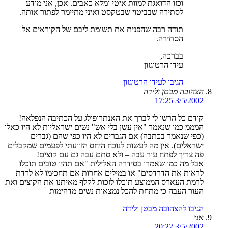
וכזו הדואגת למוות איטי ומלא כאבים. אכן, אני מודע
לסתירה שבביטוי שבטקסט ואיני מתיימר לפתור אותה.
תודה רבה שהפנית את תשומת ליבם של הקוראים אל
הסתירה.
בברכה,
עידו הרטוגזון
הגיבו לעידו הרטוגזון
הצהובה מבטן ולידה
3/5/2002 17:25
קודם כל הרשו לי לברך את האנתרופולג על הכתיבה הנפלאה!
המממ כמו שנאמר "אין עשן בלי אש" נשים ישראליות לא היו כאלו
(כפי שנאמר בכתבה) אם הגברים לא היו כפי שהם (גברים
ישראלים). אין מה לעשות לנוכח היחס הזוועתי לפעמים שמקבלים
פה צריך לפתח עור עבה – ולא סתם עבה גם עם קוצים!
אבל מה כמו שאמרו בסידרה האלילית "אם תהיו טובים תוכלו
לראות את הדרדסים" או במילים אחרות אם תחכימו לא לרדת
לרמת העארס הממוצע תוכלו לזכות לקלף מאיתנו את הקוצים ואת
העור העבה כי מתחת להכל נמצאות נשים מדהימות
הגיבו להצהובה מבטן ולידה
אני
3/5/2002 20:22