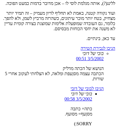
ללינג(?), אותה מגלמת לוסי לו – אכן מדובר בדמות כמעט הפוכה.
ועוד נקודה קטנה, באמת לא תחליף לדיון מעמיק – זה תמיד יותר
מצחיק, בטח יותר מוכר עיתונים, כשהרזה מרביץ לשמן, ולא להפך.
כלומר, גם העובדה שמופעלת אלימות שמוצגת בצורה קומית עדיין
לא משנה את יחסי הכוחות מבסיסם.
עד כאן, בינתיים.
הגיבו לגבירת הטירה
בובי של דובי
3/5/2002 00:51
הנושא של הכתה מדליק
הכתבה עצמה מסןעפת ומלאה, לא הצלחתי לעקוב אחרי 5
שורות.
הגיבו לבובי של דובי
בובי של דובי
3/5/2002 00:58
כתה= כתבה
מסןעף= מסועף.
SORRY:)