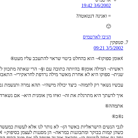
3/6/2002 19:42
= ואגינה דנטאטה?
🙂
הגיבו לארטמיס
סנופקין
3/5/2002 09:21
¢אומן ספוקו¢¬ הוא בהחלט ביטוי שראוי להתעכב עליו מעט®
ראשית¬ המילה אומן® בהיותה כתובה עם ו§¬ הרי שאתה מתכוון ל
שנית¬ ספוקו היא לא אחרת מאשר מילה נרדפת לחראקירי¬ התאבד
עכשיו נשאר רק לתמוה¬ כיצד יכולה מישהי¬ תהא נמרה ותנשמת גם 
איך לדעתך היא מתרגלת את זה¬ ואיזו מין אומנית היא¬ אם נשארה 
אתמהה®
נ®ב®
לגבי הנשים הישראליות באשר הן¬ לא נותר לנו אלא לעשות כמעשה 
כשהן קמות בבוקר ומתבוננות במראה¬ הן מסננות לעצמן בסיפוק÷ ¢מ
נסה גם אתה לעשות כן¬ ותראה איך זה משפר לך את מצב הרוח הקי