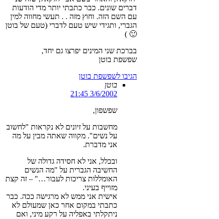
דברים שונים. כבר כתבתי יותר מדי הודעות
עם השם הזה. וחוץ מזה . . תעשי מחווה למין
הגברי, ותגידי שיש טעם לדברי (טעם של בוטן
🙂 )
בברכת שני המינים יפרצו גם יחד,
שפשפת בוטן
הגיבו לשפשפת בוטן
בוטן
3/6/2002 21:45
שפשפון,
מחשבות על זיונים לא נקראות "לחשוב
על נשים". מקווה שאתה מבין על מה
אני מדברת.
ובכלל, אני לא חסידה גדולה של
החשיבה הגברית על "מה הנשים
האומללות צריכות לעבור…" – זה קצת
מזוייף בעיני.
אישית אני ממש לא מרגישה ככה. כבר
כתבתי במקום אחר כאן שמעולם לא
ניתקלתי באפליה על רקע מיני, ואם