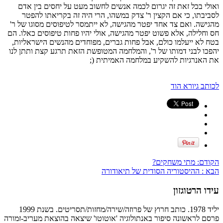
ואולי בכל זאת זה יגרום לכמה אנשים לחשוב מעט על יחסים בין אדם
לסביבתו, כי אם הקצין ר' צדק במשהו, הרי היה זה בקריאתו להפטר
מהגישה. ואם צד אחד יפטר מהגישה, לא ייתמסר לטיפוסים מסוגו של ר'
חס וחלילה, אלא פשוט יפטר מהגישה, אולי יהיו פחות טיפוסים כאלו. הם
בטח לא ייעלמו כולם, אבל פחות גברים, מפוחדים מהנשים הישראליות,
יהפכו לבני דמותו של ר', והמלחמה המטופשת הזאת תרגע קצת ותתן לנו
את האנרגיות להשקיע במלחמה האמיתית (;
לכותב גיורא הוד
הקודם:
מתי משחקים?
הבא :
ההיסטוריה הסודית של תיאודורה
עידו הרטוגזון
יליד 1978. כותב חרוץ של פרוזה/שירה/מחזות/תסריטים. בשנת 1999
פרסם לראשונה סיפור באנתולוגיה 'אוטוטו' שיצאה בהוצאת מעריב-זמורה