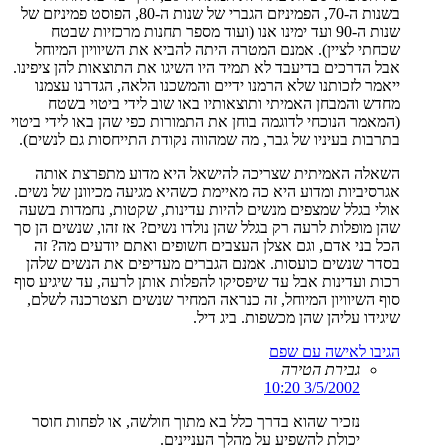
בשנות ה-70, הפמיניזם הגברי של שנות ה-80, הפוסט פמיניזם של
שנות ה-90 ועד ימינו אנו (ועוד מספר תחנות מרכזיות שבטח
שכחתי לציין). אמנם המטרה היתה להביא את השיוויון המיוחל
אבל הדרכים בדיעבד לא תמיד היו השיגו את התוצאות להן ציפינו.
ייאמר לזכותנו שלא הרמנו ידיים והמשכנו הלאה, הגדרנו עצמנו
מחדש והמבחן האמיתי ותוצאותיו באו שוב לידי ביטוי בשטח
(המאמר הנוכחי לדוגמה בוחן את התמורות כפי שהן באו לידי ביטוי
בתרבות בעיניו של גבר, מה שמהווה נקודת התייחסות גם לנשים).
השאלה האמיתית שצריכה להישאל היא מדוע מתפרצת אותה
אגרסיביות ומדוע היא כה מאיימת כשהיא מגיעה מכיוונן של נשים.
אולי בגלל שמצפים מנשים להיות עדינות, שקטות, נחמדות בשעה
שהן מופלות לרעה רק בגלל שהן נולדו נשים? אז זהו, שנשים הן סך
הכל בני אדם, וגם אצלן העצבים חשופים ואתם יודעים מה? זה
בסדר שנשים כועסות. אמנם הגברים מעדיפים את הנשים שלהן
רכות ועדינות אבל עד שיפסיקו להפלות אותן לרעה, עד שיגיע סוף
סוף השיוויון המיוחל, זה כנראה המחיר שנשים תצטרכנה לשלם,
שיגידו עליהן שהן מכשפות. ביג דיל.
הגיבו לאישה עם שפם
גבירת הטירה
3/5/2002 10:20
נזכיר שהוא בדרך כלל בא מתוך חולשה, או לפחות חוסר
יכולת להשפיע על מהלך העניינים.