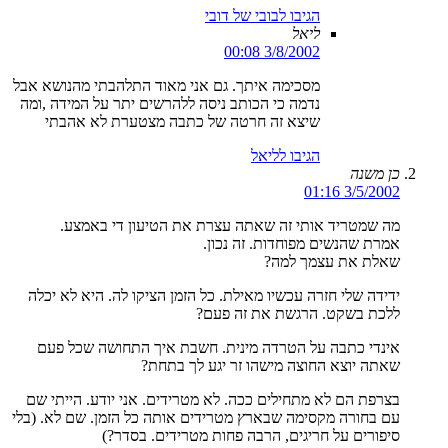
הגיבו לבובי של דובי
ליאל
3/8/2002 00:08
מסכימה איתך. גם אני מאוד התלהבתי מהנושא אבל
נדמה כי הכותב ניסה ללהרשים יתר על המידה ,ומה
שיצא זה חרטה של כתבה מצטערת לא אהבתי
הגיבו לליאל
כן משנה
3/5/2002 01:16
מה שמטריד אותי זה שאתה עצרת את הטיעון די באמצע.
אמרת שהנשים מפוחדות. זה נכון.
שאלת את עצמך למה?
ידידה שלי חזרה עכשיו מאילת. כל הזמן הציקו לה. היא לא יכלה
ללכת בשקט. הרגשת את זה פעם?
אינדי כתבה על הטרדה מינית. חשבת איך התחושה שכל פעם
שאתה יוצא החוצה מישהו זר יגע לך בתחת?
בצרפת הם לא מתחילים ככה. לא מטרידים. אני יודע. הייתי שם
עם בחורה מקסימה שבארץ מטרידים אותה כל הזמן. שם לא. (בלי
סיפורים על חריגים, הרבה פחות מטרידים. בסדר?)