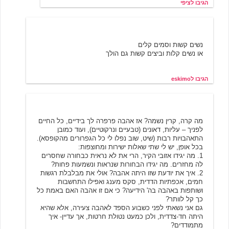
הגיבו לציפי
6/19/2001 18:03
eskimo
נשים קשות וסמים קלים
או נשים קלות וביצים קשות גם הולך
הגיבו לeskimo
לילית
6/19/2001 21:20
מה קרה, קרין נשמה? אז אהבה פרפרה לך בידיים, כל החיים
לפניך – עליות, דאונים (טבעיים ונרקוטיים), ועוד כמובן
התאהבויות רבות (שיט, שוב נפלו לי כל הגפרורים מהקופסא).
בכל אופן, יש לי שתי שאלות ישירות ומחוצפות:
1. מה יגידו אזובי הקיר, הרי את לא נראית כבחורה שחסרים
לה מחזרים. מה יגידו הבחורות שנראות ונשמעות פחות?
2. איך את יודעת שזו היתה אהבה? אולי את מבלבלת רגשות
חמים, אכפתיות הדדית, סקס מענג ואפילו התחשבות
ושותפות באהבה בה' הידיעה? כי אם זו אהבה האם באמת כל
כך קל לוותר?
גם אני נשאתי לפני כשבוע הספד לאהבה צעירה, אלא שהיא
היתה חד-צדדית, ולכן כמעט נטולת חרטות, אך עדיין- איך
מתמודדים?