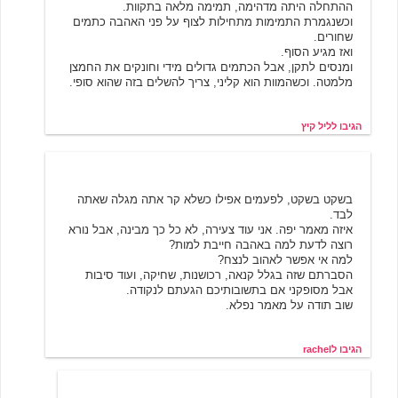
ההתחלה היתה מדהימה, תמימה מלאה בתקוות.
וכשנגמרת התמימות מתחילות לצוף על פני האהבה כתמים
שחורים.
ואז מגיע הסוף.
ומנסים לתקן, אבל הכתמים גדולים מידי וחונקים את החמצן
מלמטה. וכשהמוות הוא קליני, צריך להשלים בזה שהוא סופי.
הגיבו לליל קיץ
6/20/2001 03:19
rachel
בשקט בשקט, לפעמים אפילו כשלא קר אתה מגלה שאתה
לבד.
איזה מאמר יפה. אני עוד צעירה, לא כל כך מבינה, אבל נורא
רוצה לדעת למה באהבה חייבת למות?
למה אי אפשר לאהוב לנצח?
הסברתם שזה בגלל קנאה, רכושנות, שחיקה, ועוד סיבות
אבל מסופקני אם בתשובותיכם הגעתם לנקודה.
שוב תודה על מאמר נפלא.
הגיבו לrachel
כי אני לא יודעת
6/22/2001 23:47