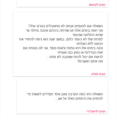
הגיבו לקינמון
גליה
6/19/2001 13:33
השאלה אם לפעמים אנחנו לא מתאבלים בטרם עת?!
אני רואה בימים אלה זוג שהיתה ביניהם אהבה גדולה עד
שהיא החליטה שניגמר
למרות שלו לא ניגמר כלום, במשך שנה הוא ניסה להחזיר את
הניצוץ ללא הצלחה
והנה בימים אלו היא נותנת צ'אנס נוסף, אני לא בטוחה אם
זאת הבדידות או נסיון כנה ואמיתי
לראות אם יכול להיות שאהבה לא מתה…
מה אתם חושבים?
הגיבו לגליה
דאבל די
6/20/2001 01:08
השאלה היא כמה הקרבה מוכן אחד הצדדים לעשות כדי
להחזיק את היחסים האלו על און…
הגיבו לדאבל די