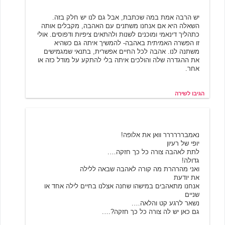
יש הרבה אמת במה שכתבת, אבל גם לנו יש חלק בזה.
השאלה היא אם אנחנו משתנים עם האהבה, מקבלים אותה
כתהליך דינאמי ומוכנים לשנות ולהתאים ציפיות ודפוסים. אולי
זו הפשרה האמיתית באהבה- להמשיך איתה גם כשהיא
משתנה לנו. אהבה לכל החיים אפשרית, בתנאי שמגמישים
את ההגדרה שלה והולכים איתה בלי להתקע על מודל כזה או
אחר.
הגיבו לשירה
מיצי מיאו
6/19/2001 10:07
נאמברררררר וואן את אלופה!
יופי של רעיון
לתת לאהבה צורה כל כך חזקה….
גדולה!
ואני מהרהרת מה קורה לאהבה שבאה ללילה
את יודעת
אנחנו מתאהבים במישהו שחנה אצלנו בחיים לילה אחד או
שניים
נשאר לרגע קט והלאה….
גם כאן יש לה צורה כל כך חזקה?….