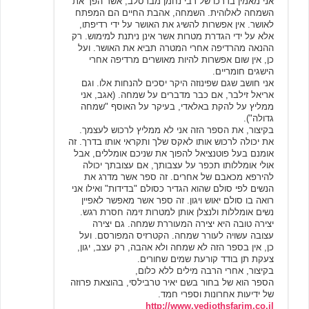
אני מאמין בדרכו של רבי נחמן מברסלב, אשר הפך את
השמחה לאלוהית. השמחה, אהבת החיים הם המפתח
לאושר. אין אפשרות להשיג את האושר על ידי רדיפתו,
אלא על ידי הגדרת מטרות אשר אינן ניתנת למימוש. רק
ההנאה מהרדיפה אחרי המטרה תביא את האושר. ועל
כן, אין שום אפשרות להיות מאושרים מרדיפה אחרי
הישגים חומריים.
אני חושב שגם שפינוזה היקר יסכים להנחות אלו. וגם
אריאל זילבר, אם כבר מדברים על שמחה. (אגב, אני
ממליץ על להקת באלאדי, בעיקר על האוסף "שמחה
גדולה").
בקיצור, את הספר הזה אני לא ממליץ לרכוש לעצמך.
את יכולה לרכוש אותו לאקס שלך ותקראי אותו בדרך. זה
אומנם בעל פוטנציאל להפוך את שניכם אומללים, אבל
אולי אומללותו תכפר על עצבותך, אם עצובתך יכולה
להירפא מכאבם של אחרים. זה ספר אשר מדרג את
הנשים לפי סולם שהוא הגדיר כסולם "בדידות" ואילו אני
רואה בו סולם יאוש ויגון. זה ספר אשר מאפשר לאפיין
נשים אומללות ולנצלן אותן למטרות זימה חסרת רגש.
יצירה טובה היא יצירה המעוררת שמחה. גם יצירה
עצובה עשויה לעורר שמחה. הקטרזיס המפורסם. ועל
כן, אין בספר הזה לא שמחה ולא אהבה, רק עצב, יגון,
צעקת תן בודד קורעת שמים שחורים.
בקיצור, אחרי הרבה מילים ללא כלום,
הספר הוא של בחור בשם יאיר טרבילסי, בהוצאת פרוזה
של ידיעות אחרונות וספרי חמד.
http://www.yediothsfarim.co.il