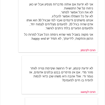
אני לא יודעת אם את/ה מדבר/ת מנסיון אבל יש כאן
ניחוח קל של התנשאות.
לא את הכל אפשר לפתור.
לא על כל השפלה אפשר להבליג.
אנחנו מישתנים ודינמיים ואבוי למי שבגיל 30 הוא אותו
אדם שהיה בגיל 20. לפעמים מצליחים לצמוח יחד,
ולפעמים הפערים בלתי ניתנים לגישור.
אני מקווה בשביל מאי שהיא ניסתה הכל אבל למרות כל
הרצון והתקוות, לידיעתך, לא תמיד יש happy end.
הגיבו לקינמון
6/19/2001 15:39
xanty
לא יודעת קינמון, יש לי הרגשה שקיימת נטייה לוותר
מהר מדי. אם אין פרפרים בבטן ובלונים אדומים, אז
נגמר ודי. אולי אהבה היא משהו שכן כדאי לנסות
להפיח בו חיים לפעמים?
הגיבו לxanty
קינמון
6/19/2001 16:23