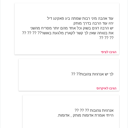
ציפי
6/19/2001 14:09
עוד אהבה מיני רבות שמתה ביג פאקינג דיל
יהיו עוד הרבה בדרך מותק
יש הרבה דגים בשוק וכל אחד מהם יותר מסריח מהשני
את בטוחה שאין לך קשר לקארין מלגעת באושר?? ?? ?? ??
?? ?? ??
הגיבו לציפי
איקרוס
6/19/2001 15:01
לך יש אנרגיות צהובות?? ??
הגיבו לאיקרוס
ציפי
6/23/2001 00:29
אנרגיות צהובות ?? ?? ??
הייתי אומרת אדומות מותק , אדומות.