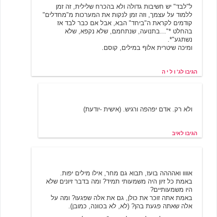
ל"לבד" יש חשיבות גדולה ולא בהכרח שלילית, זה זמן
ללמוד על עצמך, וזה זמן לנקות את המערכות מ"מחדלים"
קודמים לקראת ה"ביחד" הבא, אבל אם כבר לבד אז
בהחלט *"…בתנועה, שנתחמם, שלא נקפא, שלא
נשתגע"*.
ומיכה שיטרית אלוף במילים, קוסם.
הגיבו לג' ו ל י ה
איב
6/21/2001 15:43
ולא רק. אדם יפהפה ורגיש. (אישית -יודעת)
הגיבו לאיב
מש-תמ-צמת
6/21/2001 12:56
אוווו ואהההה בועז, תבוא גם מחר, אילו מילים יפות.
באמת כל זיון היה משמעותי תמיד? ומה בדבר זיונים שלא
היו משמעותיים?
באמת אתה זוכר את כולן, גם את אלה שפגעו? ומה על
אלה שאתה פגעת בהן? (לא, לא בכוונה, כמובן).