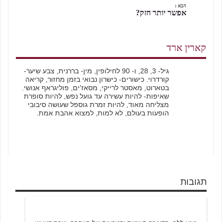
הבא :
אפשר יותר חזק?
קארין ארד
גיל- 3, 28, ו- 90 לחילופין, מין- בררנית, צבע שיער-
קורדרוי. כישורים- כישרון נבואי בזמן מחזור, קריאה
בטארוט, מאסטר לרייקי, מסאז'ים, פוליגראף אנושי.
שאיפות- להיות עשירה עד גועל נפש, להיות סופרת
מצליחה מאוד, להיות זמרת גוספל שעושה סיבובי
הופעות בעולם, לא למות, למצוא אהבת אמת.
תגובות
דאבל די
6/18/2001 20:03