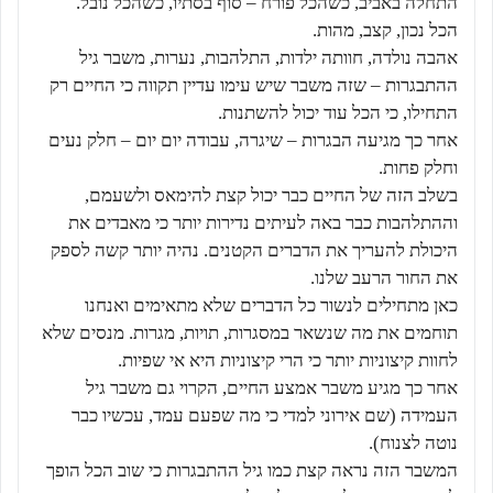
התחלה באביב, כשהכל פורח – סוף בסתיו, כשהכל נובל.
הכל נכון, קצב, מהות.
אהבה נולדה, חוותה ילדות, התלהבות, נערות, משבר גיל
ההתבגרות – שזה משבר שיש עימו עדיין תקווה כי החיים רק
התחילו, כי הכל עוד יכול להשתנות.
אחר כך מגיעה הבגרות – שיגרה, עבודה יום יום – חלק נעים
וחלק פחות.
בשלב הזה של החיים כבר יכול קצת להימאס ולשעמם,
וההתלהבות כבר באה לעיתים נדירות יותר כי מאבדים את
היכולת להעריך את הדברים הקטנים. נהיה יותר קשה לספק
את החור הרעב שלנו.
כאן מתחילים לנשור כל הדברים שלא מתאימים ואנחנו
תוחמים את מה שנשאר במסגרות, תויות, מגרות. מנסים שלא
לחוות קיצוניות יותר כי הרי קיצוניות היא אי שפיות.
אחר כך מגיע משבר אמצע החיים, הקרוי גם משבר גיל
העמידה (שם אירוני למדי כי מה שפעם עמד, עכשיו כבר
נוטה לצנוח).
המשבר הזה נראה קצת כמו גיל ההתבגרות כי שוב הכל הופך