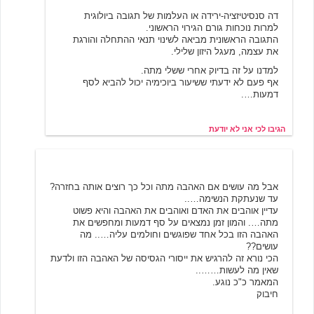
דה סנסיטיזציה-ירידה או העלמות של תגובה ביולוגית
למרות נוכחות גורם הגירוי הראשוני.
התגובה הראשונית מביאה לשינוי תנאי ההתחלה והורגת
את עצמה, מעגל היזון שלילי.
למדנו על זה בדיוק אחרי ששלי מתה.
אף פעם לא ידעתי ששיעור ביוכימיה יכול להביא לסף
דמעות….
הגיבו לכי אני לא יודעת
נסיכת טרויה
6/20/2001 03:55
אבל מה עושים אם האהבה מתה וכל כך רוצים אותה בחזרה?
עד שנעתקת הנשימה…..
עדיין אוהבים את האדם ואוהבים את האהבה והיא פשוט
מתה…. והמון זמן נמצאים על סף דמעות ומחפשים את
האהבה הזו בכל אחד שפוגשים וחולמים עליה….. מה
עושים??
הכי נורא זה להרגיש את ייסורי הגסיסה של האהבה הזו ולדעת
שאין מה לעשות……..
המאמר כ"כ נוגע.
חיבוק