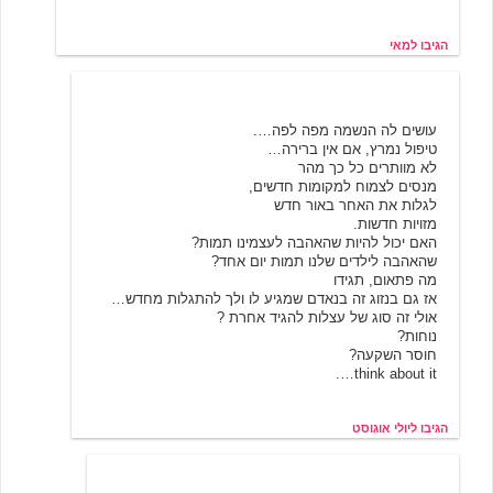
הגיבו למאי
יולי אוגוסט
6/19/2001 13:15
עושים לה הנשמה מפה לפה….
טיפול נמרץ, אם אין ברירה…
לא מוותרים כל כך מהר
מנסים לצמוח למקומות חדשים,
לגלות את האחר באור חדש
מזויות חדשות.
האם יכול להיות שהאהבה לעצמינו תמות?
שהאהבה לילדים שלנו תמות יום אחד?
מה פתאום, תגידו
אז גם בנזוג זה בנאדם שמגיע לו ולך להתגלות מחדש…
אולי זה סוג של עצלות להגיד אחרת ?
נוחות?
חוסר השקעה?
think about it….
הגיבו ליולי אוגוסט
קינמון
6/19/2001 13:48