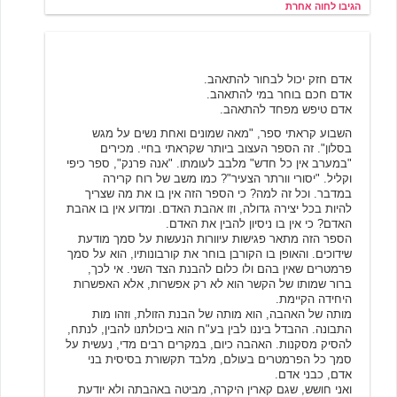
הגיבו לחוה אחרת
מגיב בקיר
6/20/2001 14:44
אדם חזק יכול לבחור להתאהב.
אדם חכם בוחר במי להתאהב.
אדם טיפש מפחד להתאהב.
השבוע קראתי ספר, "מאה שמונים ואחת נשים על מגש
בסלון". זה הספר העצוב ביותר שקראתי בחיי. מכירים
"במערב אין כל חדש" מלבב לעומתו. "אנה פרנק", ספר כיפי
וקליל. "יסורי וורתר הצעיר"? כמו משב של רוח קרירה
במדבר. וכל זה למה? כי הספר הזה אין בו את מה שצריך
להיות בכל יצירה גדולה, וזו אהבת האדם. ומדוע אין בו אהבת
האדם? כי אין בו ניסיון להבין את האדם.
הספר הזה מתאר פגישות עיוורות הנעשות על סמך מודעת
שידוכים. והאופן בו הקורבן בוחר את קורבונותיו, הוא על סמך
פרמטרים שאין בהם ולו כלום להבנת הצד השני. אי לכך,
ברור שמותו של הקשר הוא לא רק אפשרות, אלא האפשרות
היחידה הקיימת.
מותה של האהבה, הוא מותה של הבנת הזולת, וזהו מות
התבונה. ההבדל ביננו לבין בע"ח הוא ביכולתנו להבין, לנתח,
להסיק מסקנות. האהבה כיום, במקרים רבים מדי, נעשית על
סמך כל הפרמטרים בעולם, מלבד תקשורת בסיסית בני
אדם, כבני אדם.
ואני חושש, שגם קארין היקרה, מביטה באהבתה ולא יודעת