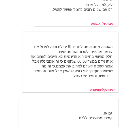
לא, לא בכל מחיר.
רק אם שניים רוצים להציל אפשר להציל.
הגיבו ליולי אוגוסט
קליאופטרה
6/20/2001 16:06
האהבה מתה וקמה לתחייה!!! יש לנו נטיה לאכול את
עצמנו מבפנים ולשכוח את מה שיפה.
חלק מהיופי בחיים הוא הדינמיות:לא חייבים לאהוב את
אותו אדם במשך 50 60 שנה(אם כי זה אופציונלי) אבל
אסור לשכוח לעולם לאהוב את עצמנו.כי זה מה
שנשארבסוף.כך אני רוצה להאמין.אבל מוות זה תמיד
דבר עצוב ותמיד יש געגוע…
הגיבו לקליאופטרה
קינמון
6/19/2001 13:39
גם אז,
קמים וממשיכים ללכת….