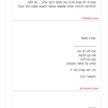
ואם זה לא אותו הדבר וזה סתם חיקוי עלוב… אז למה
להתיימר להחזיר אותה שפשוט אפשר למצוא משהו יותר טוב?
הגיבו לאופליה
איש ירוק
6/19/2001 04:20
קארין מאמי
_____________
את לא רק יפה
את גם חכמה
וגם יצירתית
סחע על סיפור מקסים
הכי יפה שהיה פה !!
תישארי ככה
הגיבו לאיש ירוק
ירדנה
6/19/2001 07:12