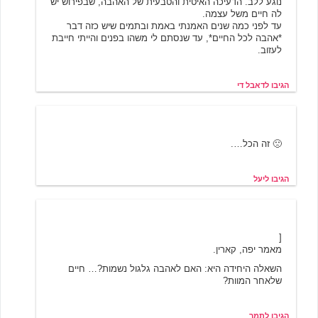
נוגע ללב. הדעיכה האיטית והטבעית של האהבה, שבפירוש יש
לה חיים משל עצמה.
עד לפני כמה שנים האמנתי באמת ובתמים שיש כזה דבר
*אהבה לכל החיים*, עד שנסתם לי משהו בפנים והייתי חייבת
לעזוב.
הגיבו לדאבל די
יעל
6/18/2001 20:06
🙁 זה הכל….
הגיבו ליעל
תמר
6/18/2001 22:37
[
מאמר יפה, קארין.
השאלה היחידה היא: האם לאהבה גלגול נשמות?… חיים
שלאחר המוות?
הגיבו לתמר