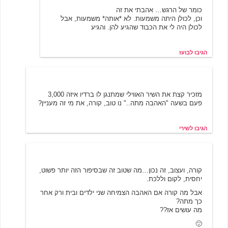
כומר של הרגש… אהבתי את זה
וכן, לכולן היתה משמעות. לא *אותה* משמעות, אבל
לכולן היה לי את הכבוד שהגיע להן. והגיע
הגיבו לבועז
שירי
6/19/2001 12:48
מזכיר קצת את השיר האווילי שמתנגן לו ברדיו איזה 3,000
פעם בשעה "האהבה מתה.." נו טוב, קורה, את מי זה מעניין?
הגיבו לשירי
מאי
6/19/2001 13:02
קורה, ועצוב, זה נכון…מה שטוב זה שבסיפור הזה יותר פשוט,
יחסית, לקום וללכת.
אבל מה קורה אם האהבה הצמיחה שני ילדים ובית ורק אחר
כך מתה?
מה עושים אז??
🙁