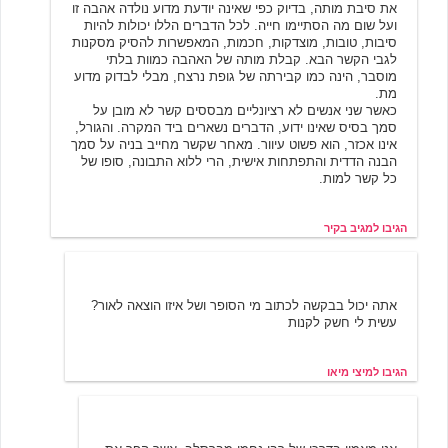
את סיבת מותה, בדיוק כפי שאינה יודעת מדוע נולדה אהבה זו
ועל שום מה הסתיימו חייה. לכל הדברים הללו יכולות להיות
סיבות, טובות, מוצדקות, חכמות, המאפשרות להסיק מסקנות
לגבי הקשר הבא. קבלת מותה של האהבה כמוות בלתי
מוסבר, הינה כמו קבירתה של גופת נרצח, מבלי לבדוק מדוע
מת.
כאשר שני אנשים לא רציונליים מבססים קשר לא מובן על
סמך בסיס שאינו ידוע, הדברים נשארים ביד המקרה. והגורל,
אינו אכזר, הוא פשוט עיוור. מאחר שקשר מחייב בניה על סמך
הבנה הדדית והתפתחות אישית, הרי ללוא התבונה, סופו של
כל קשר למות.
הגיבו למגיב בקיר
מיצי מיאו
6/20/2001 16:49
אתה יכול בבקשה לכתוב מי הסופר ושל איזו הוצאה לאור?
עשית לי חשק לקנות
הגיבו למיצי מיאו
מגיב בקיר
6/21/2001 00:03