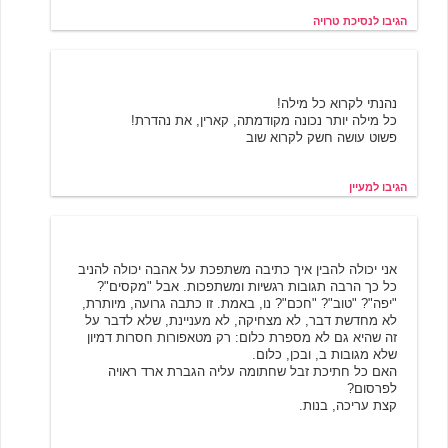
הגיבו לנסיכת טרויה
מעיין
6/20/2001 13:45
נהנתי לקרוא כל מילה!
כל מילה יותר נכונה מקודמתה, קארין, את נהדרת!
פשוט עושה חשק לקרוא שוב
הגיבו למעיין
חוה אחרת
6/20/2001 14:36
אני יכולה להבין איך כתיבה משתפכת על אהבה יכולה להניב
כל כך הרבה תגובות רגשיות ומשתפכות. אבל "מקסים"?
"יפה"? "טוב"? "חכם"? נו, באמת. זו כתבה גרועה, מיותרת,
לא מחדשת דבר, לא מצחיקה, לא מעניינת, שלא לדבר על
זה שהיא גם לא מספרת כלום: רק מטאפורות חסרות דמיון
שלא מגובות ב, ובכן, כלום.
האם כל חתיכת זבל שחתומה עליה הגברת ארד ראויה
לפרסום?
קצת עריכה, בנות.