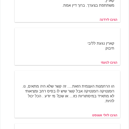
קארין,
משתתפת בצערך. ברוך דיין אמת.
הגיבו לירדנה
נעמי
6/19/2001 07:33
קארין נגעת לליבי
חיבוק
הגיבו לנעמי
יולי אוגוסט
6/19/2001 09:52
הו הרחמנות העצמית הזאת…. זה קשר שלא היה מתאים, נו.
רומנטיקה רומנטיקה אבל קשר שיש לו בסיס רחב ומציאותי
לא מתאייד במיסתוריות כזו… או שכן? מי יודע . הכל יכול
להיות.
הגיבו ליולי אוגוסט
שירה
6/19/2001 10:02