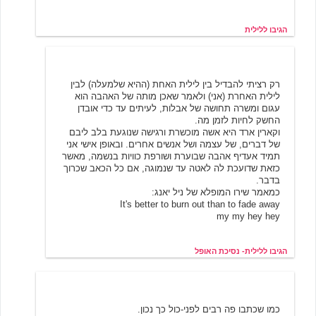
הגיבו ללילית
לילית- נסיכת האופל
6/20/2001 03:13
רק רציתי להבדיל בין לילית האחת (ההיא שלמעלה) לבין
לילית האחרת (אני) ולאמר שאכן מותה של האהבה הוא
עגום ומשרה תחושה של אבלות, לעיתים עד כדי אובדן
החשק לחיות לזמן מה.
וקארין ארד היא אשה מוכשרת ורגישה שנוגעת בלב ליבם
של דברים, של עצמה ושל אנשים אחרים. ובאופן אישי אני
תמיד אעדיף אהבה שבוערת ושורפת כוויות בנשמה, מאשר
כזאת שדועכת לה לאטה עד שנמוגה, אם כל הכאב שכרוך
בדבר.
כמאמר שירו המופלא של ניל יאנג:
It's better to burn out than to fade away
my my hey hey
הגיבו ללילית- נסיכת האופל
ליל קיץ
6/20/2001 02:06
כמו שכתבו פה רבים לפני-כול כך נכון.