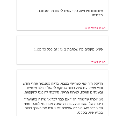
מיצי מיאו
6/19/2001 13:09
שיוווווווווווווואו איזה כייף עשית לי עם מה שכתבת
מקסים!
הגיבו למיצי מיאו
ענת
6/20/2001 03:00
פשוט מקסים מה שכתבת בועז (וגם ככל כך נכון..)
הגיבו לענת
ג' ו ל י ה
6/20/2001 12:01
הדיסק הזה יצא כשהייתי בצבא, בדיוק כשנגמר אחרי חודש
וחצי משהו עם איזה בחור שנתקע לי אח"כ בלב שנתיים.
ובשנתיים האלה, למרות הרגש, סירבתי להיכנס להקפאה.
אני זוכרת שהשורה הזו *ואם כבר לבד אז שיהיה בתנועה"*
דיברה אלי מאוד ובעקבות זה הפכה מבחינתי למוטו, מפני
שהעובדה שאין אהבה אמיתית לא נוגדת את הצורך בחום,
במגע פיזי, בסקס.