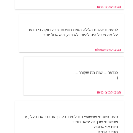
הגיבו למיצי מיאו
6/19/2001 11:05
cinnamon
לפעמים אהבת הלילה הזאת תופסת צורה חזקה כי הצער
על מה שיכול היה להיות ולא היה, הוא גדול יותר.
הגיבו לcinnamon
מיצי מיאו
6/19/2001 11:50
כנראה….שזה מה שקורה….
(-:
הגיבו למיצי מיאו
אוריאנה
6/19/2001 12:36
פעם חשבתי שנישואיי הם לנצח. כל-כך אהבתי את בעלי, עד
שחשבתי שכך זה ישאר תמיד.
היום אני גרושה.
מחזור החיים.