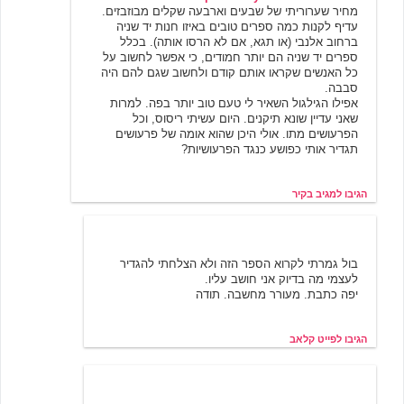
מחיר שערוריתי של שבעים וארבעה שקלים מבוזבזים.
עדיף לקנות כמה ספרים טובים באיזו חנות יד שניה
ברחוב אלנבי (או תגא, אם לא הרסו אותה). בכלל
ספרים יד שניה הם יותר חמודים, כי אפשר לחשוב על
כל האנשים שקראו אותם קודם ולחשוב שגם להם היה
סבבה.
אפילו הגילגול השאיר לי טעם טוב יותר בפה. למרות
שאני עדיין שונא תיקנים. היום עשיתי ריסוס, וכל
הפרעושים מתו. אולי היכן שהוא אומה של פרעושים
תגדיר אותי כפושע כנגד הפרעושיות?
הגיבו למגיב בקיר
פייט קלאב
6/21/2001 09:59
בול גמרתי לקרוא הספר הזה ולא הצלחתי להגדיר
לעצמי מה בדיוק אני חושב עליו.
יפה כתבת. מעורר מחשבה. תודה
הגיבו לפייט קלאב
מיצי מיאו
6/21/2001 12:39