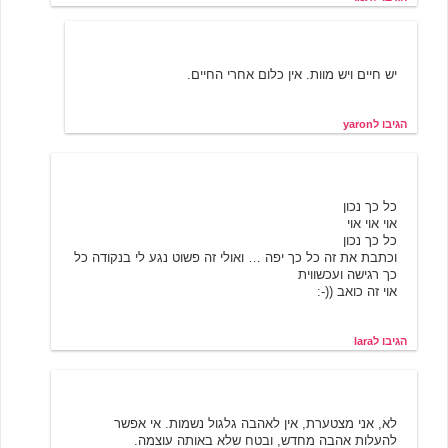
7/19/2001 17:02
yaron
יש חיים ויש מוות. אין כלום אחרי החיים.
הגיבו לyaron
6/18/2001 23:35
lara
כל כך נכון
אוי אוי אוי
כל כך נכון
וכתבת את זה כל כך יפה … ואולי זה פשוט נגע לי בנקודה כל
כך רגישה ועכשווית
אוי זה כואב ((-:
הגיבו לlara
אופליה
6/19/2001 02:15
לא, אני מצטערת, אין לאהבה גלגול נשמות. אי אפשר
להעלות אהבה מחדש, ובטח שלא באותה עוצמה.