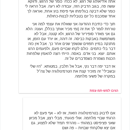
אתה אידיאולוג של רגש, לא ככה? כומר של הרגש, ודווקא
עושה פה, בגוב הדביק הזה, עבודה לא רעה. אבל הראה לי
כומר שלא דבקה בגלימתו אף פיסת בוץ אחת, ואראה לך
אחד שמכבס כל יום בטבליות לבנות-כחולות.
תוך כדי כתיבת ההודעה אני שואלת את עצמי למה אני
טורחת לומר לך את זה (ומי מכיר אותך בכלל), ועונה: הלא
גם אני מאדר סופיריור של הרגש, ולא קטנה, אבל לא
משתמשת באבקות כביסה. זה דוהה, או יורד עם הזמן, או
מתנקה במיץ תפוזים שנשפך שנים אחר כך. אבל אין כזה
דבר בלי כתמים. כולם לקחו שבויים פעם, ולפעמים הרגו
אותם. יוצא. בני אדם. באסה. הייתי רוצה להאמין שלפחות
הכנות נשמרת כשמדברים על זה.
אז דבר יפה דבר נקי, אבל אל תלבין, במטותא. "היו שלי
ובשבילי" זה מזכיר קצת את הטרמינולוגיה של צה"ל
במקרה של פשעי מלחמה.
הגיבו למש-תמ-צמת
בועז
7/2/2001 07:19
אם לדבוק בטרמינולוגיה הזאת, אז לא – אף פעם לא
הרגתי שבויי מלחמה. אולי פגעתי, מבלי רצון, אבל מכיוון
שאני פציפיסט במהותי – נזהרתי תמיד שלא לפצוע, גם
אם יצא שלקחתי שבויות – פה ושם