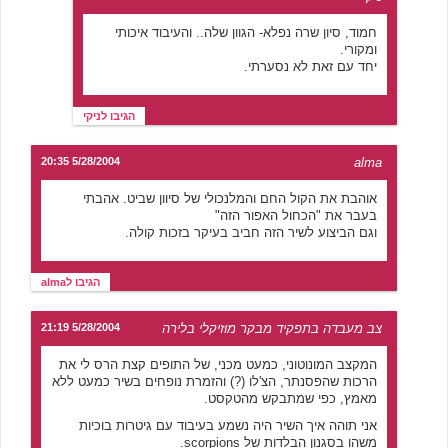
חמוד, סיון שרה נפלא- הגוון שלה.. והעיבוד איכותי
ומקורי.
יחד עם זאת לא נסערתי.
הגיבו לניקי
5/28/2004 20:35
alma
אוהבת את הקול החם והמלנכולי של סיוון שביט. אהבתי
בעבר את "הכחול האפור הזה"
וגם הביצוע לשיר הזה חביב בעיקר בזכות קולה.
הגיבו לalma
צב מעבדה בתפקיד מבקר מוזיקלי בלירה
5/28/2004 21:19
המקצב המונוטוני, כמעט מכני, של התופים קצת הרס לי את
הרכות שהפסנתר, הצ'לו (?) והזמרת נופחים בשיר כמעט ללא
מאמץ, כפי שמתבקש מהטקסט.
אני תוהה איך השיר היה נשמע בעיבוד עם גיטרות בוכיות
משהו בסגנון הבלדות של scorpions.