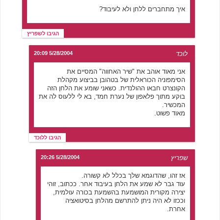
איך מתחברים ללחן ולא לעיבוד?
הגיבו לשפריץ
לוכד
5/28/2004 20:09
אני מאוד אוהב את "שיר האחווה" המסיים את
הסימפוניה הכוראלית של בטהובן בביצוע מקהלת
הקונצרט חבאו ההולנדית. כשאני שומע את הלחן הזה
בוקע מתוך פלאפון של נערת חמד, בא לי ללעוס לה את
המכשיר.
מאוד פשוט.
הגיבו ללוכד
שפריץ
5/28/2004 20:26
אז זהו, שהדוגמא שלך בכלל לא קשורה.
עוד גבר לא שמע את הלחן בעיבוד אחר. ככתוב, זוהי
יצירה מקורית המושמעת בהשמעת בכורה עולמית,
וככזו לא היה ניתן להתרשם מהלחן בסיטואציה
אחרת.