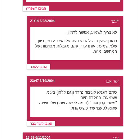
הגיבו לשפריץ
לוכד
5/28/2004 21:14
לא צריך לשמוע, אפשר לדמיין.
כמובן שאין בזה להביע דעה על השיר עצמו, כיוון
שלא שמעתי אותו עדיין עקב מגבלות מסוימות של
המחשב ימ"ש.
הגיבו ללוכד
עוד גבר
6/19/2004 23:47
סתם דוגמא לעיבוד נהדר (וגם ללחן) בעיני,
ששמעתי במקרה היום:
"משהו קטן וטוב" (נדמה לי שזה שמו) של משינה
שהוא לטעמי שיר פשוט גדול.
הגיבו לעוד גבר
ניקי
6/11/2004 18:39