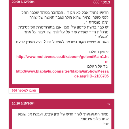
מספר 666
6/12/2004 20:09
הרעיון נחמד אבל לא מקורי . המדובר בטרנד שכבר החל
לפני כשנה ונראה שהוא הולך וצובר תאוצה של יצירה
"מקוומנטרית " .
יש כבר ברשת פיזמון של יסמין אבן בתורהזמרת הפיקטיבית
מרגלית הדרי ששרה שיר על עלילותיו של גיבור על אחר
"הגולם ".
האם זה שימש מקור השראה לאשכול נבו ? יהיה מעניין לדעת
.
פיזמון הגולם
http://www.multiverse.co.il/kaboom/golem/Main1.ht
m
עוד על הגולם
http://www.blabla4u.com/sites/blabla4u/ShowMessa
ge.asp?ID=2106705
הגיבו למספר 666
שי
6/15/2004 10:20
מאוד התגעגעתי לשיר חדש של סיון שביט, ועכשיו אני שומע
אותו בלופ אינסופי.
יופי!