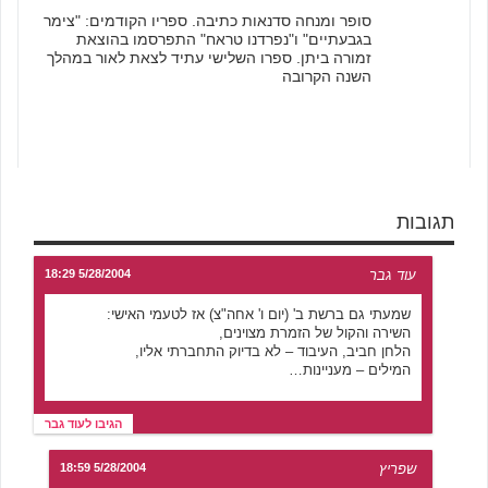
סופר ומנחה סדנאות כתיבה. ספריו הקודמים: "צימר
בגבעתיים" ו"נפרדנו טראח" התפרסמו בהוצאת
זמורה ביתן. ספרו השלישי עתיד לצאת לאור במהלך
השנה הקרובה
תגובות
עוד גבר
5/28/2004 18:29
שמעתי גם ברשת ב' (יום ו' אחה"צ) אז לטעמי האישי:
השירה והקול של הזמרת מצוינים,
הלחן חביב, העיבוד – לא בדיוק התחברתי אליו,
המילים – מעניינות…
הגיבו לעוד גבר
שפריץ
5/28/2004 18:59