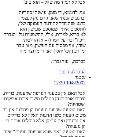
אבל לא תמיד מה שקל – הוא טוב!
אני, לדוגמא, די מזמן, עישנתי סיגריות
וברגע שהבנתי שאני גורם נזק לעצמי,
ברגע שזה חדר לתודעה העמוקה שלי,
(ותסכים איתי, שמוסכם שעישון הוא
לא בריא, למרות, אולי, ההשפעות על "הגברת
ריכוז" וכד' על המוח) – אז החלטתי
שזהו, אני מפסיק עם העישון, מאז עבר
זמן רב (הכל יחסי) ואני די מרוצה מזה.
בברכה, "עוד גבר".
הגיבו לעוד גבר
נסטור
10/8/2002 12:29
אבל האם אין בטענה הגורפת שגזענות, בורות,
וצרות אופקים הן פסולות משום צרות אופקים
ושטחיות?
האם הטענה שדעות גזעניות הן פסולות אין בה
משום גזענות כלפי הדעות האלו: לא בודקים
את נכונותן ואת עומקן אלא פוסלים אותם כי
הן גזעניות?
האם הטענה "אני שונא או פוסל גזענים" אינה