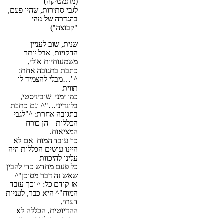
(מתמטיקה)
לגבי סתירות, שהיו פעם,
בהגדרה של מהי
"קבוצה")
שנית, שוב לעניין
הדקויות, אבל יותר
משמעותיות אולי,
כתבת בתגובה אחת:
^"…מבלי להצמיד לו
תווית
כמו ימני, שוביניסטי,
בלונדיני…"^ וגם כתבת
בתגובה אחרת: ^"לגבי
הכללות – הן כורח
המציאות.
כך עובד המוח. אם לא
היינו עושים הכללות היה
עלינו להיכוות
כל פעם מחדש כדי להבין
שאש זה דבר מסוכן"^
אז קודם כל: ^"כך עובד
המוח"^ היא כבר, לעניות
דעתי,
ההדיוטית, הכללה לא