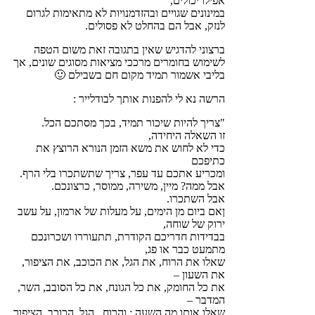
אפילו יכולים,
במינונים שגויים ובהזדמנויות לא מתאימות לגרום
לנזק, אבל הם בהחלט לא פסולים.
ברצוני להדגיש שאין בתגובה זאת משום הטפה
לשימוש בחומרים מרככי מציאות מסוגים שונים, אך
בליבי אשמור תמיד מקום חם בשבילם 🙂
הרשה נא לי להפנות אותך לבודלייר :
"צריך להיות שיכור תמיד, בכך מסתכם הכל.
זו השאלה היחידה,
כדי לא לחוש את משא הזמן הנורא הרוצץ את
כתיפכם
ומכריע אתכם עד עפר, צריך שתשתכרו בלי הרף.
אבל ממה? מיין, משירה, ממוסר, כרצונכם.
אבל השתכרו.
ןאם ביום מן הימים, על מעלות של ארמון, על עשב
ירוק של שוחה,
בבדידות חדריכם הקודרת, תתעוררו ושכרונכם
מתמעט כבר או פג,
שאלו את הרוח, את הגל, את הכוכב, את הציפור,
את השעון –
את כל החומק, את כל הגונח, את כל הסובב, השר,
המדבר –
שאלו אותו מה השעה : והרוח , הגל, הכוכב, הציפור,