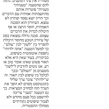
מעוורת את עיני הטוענים. נדמה
להם שהטענה "טענותיך
גזעניות" פוטרות אותם
מהתעמתות אמתית עם הדברים
וכך הדיון יוצא נפסד ופתרון לא
נמצא. העיוורון הוא הסכנה
האמתית, חוסר הרצון או אף
היכולת לבדוק את הדברים
עצמם. סכנה גדולה נמצאת בסוג
של עיוורון הנובע מחוסר היכולת
להפריד בין "לשון" לבין "עולם".
כך למשל הטענה "אתה ילדותי"
נתפסת אוטומטית כשיפוט,
כביקורת, בעוד שאין היא אלא
תאור פשוט שאינו אומר טוב או
רע. אנו נוטים להדביק ל"לשון"
מטענים מן "העולם" ובכך
לבלבל בין שיפוט לבין תאור. זה
ש"ילדותי" צובר ערך שלילי
בקונטקסט מסוים לא הופך את
הערך הזה למחויב המציאות. כך
גם הטענה "גזעני" צריכה
להישפט בכל פעם מחדש ולא
לצבור שיפוטים נקודתיים
ממהלך ההסטוריה.