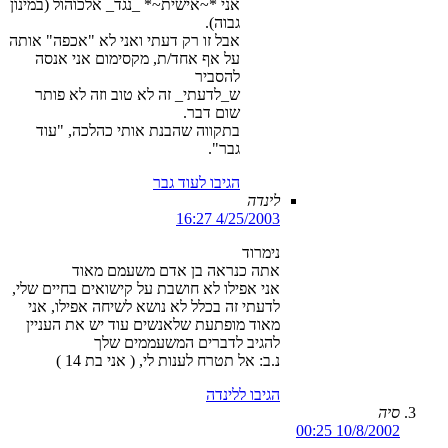
אני *~אישית~* _נגד_ אלכוהול (במינון
גבוה).
אבל זו רק דעתי ואני לא "אכפה" אותה
על אף אחד/ת, מקסימום אני אנסה
להסביר
ש_לדעתי_ זה לא טוב וזה לא פותר
שום דבר.
בתקווה שהבנת אותי כהלכה, "עוד
גבר".
הגיבו לעוד גבר
לינדה
4/25/2003 16:27
נימרוד
אתה כנראה בן אדם משעמם מאוד
אני אפילו לא חושבת על קישואים בחיים שלי,
לדעתי זה בכלל לא נושא לשיחה אפילו, אני
מאוד מופתעת שלאנשים עוד יש את העניין
להגיב לדברים המשעממים שלך
נ.ב: אל תטרח לענות לי, ( אני בת 14 )
הגיבו ללינדה
סיה
10/8/2002 00:25