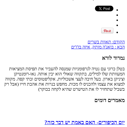
הקודם:
תאוות בשרים
הבא :
בואנ'ה מותק, איזה בז'ז'ים
נמרוד לורא
בטלן כרוני עם נטיה לגרפומניות שמנסה להעביר את תפיסת המציאות
המעוותת שלו למילים, בתקווה שאולי הוא יבין אותה. נאו-רומנטיקן
וציניקן בארון. בעל חיבה לעצי אשכוליות, אקליפטוסים ובתי קפה. מקווה
למצוא את עצמו ולהכניס לו מכות. מחפש בנרות את אהבת חייו (אבל רק
בשביל שתחזיר לו את הטישרט שהיא לקחה בבוקר)
מאמרים דומים
יום הכיפורים- האם באמת יש דבר כזה?