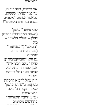
המציאות.
אני אישית, בעד פירוט,
עד כמה שניתן, כשניתן.
כמאמר הפתגם "אלוהים
נמצא בפרטים הקטנים"!
לגבי נושא "הלשון"
(השפה המדוברת/נכתבת)
להלן – "עולם הלשון" –
מול –
"העולם" ("המציאות"
(במרכאות כי כידוע
לעיתים
גם היא "סובייקטיבית"))
להלן "עולם המציאות" –
אכן, לעניות דעתי, יכול
להיות פער גדול ביניהם
והפער
הזה עלול להביא להסקת
מסקנות ב"עולם הלשון"
שאנין תקפות ב"עולם
המציאות"!
(ע"ע "ריבוי תיאוריות"
בתחומים מסוימים,