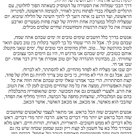
לנקות מהם את נוזלי רחם השינה של הלילה,
דרך הבכי שמלווה את הסטירה על הטוסיק כשאתה הפוך לחלוטין, עם
הרגליים למעלה בכדי לפתוח נתיב לאוויר, לנשימה הראשונה, לסיגריה
הראשונה, ועד הרגע בו אתה דועך לך לתוך השינה של הלילה שיבוא. יום
שמצליח לכלול במערכת אחת ויחידה של קצת פחות מעשרים וארבע
שעות את כל קשת הרגשות והמחשבות שחיים שלמים מכילים.
אנשים בדרך כלל חושבים שימים טובים זה ימים שבהם אתה שמח,
שבהם טוב לך. אבל זה הרי שטחי כל כך לקשר בקלות בין טוב כשם תואר
לטוב כהרגשה של…טוב. חלק מהימים הכי טובים שלי, ימים שאני מקטלג
אותם כטובים, ימים שבהם אני מרגיש חי, היו גם הימים הכי עצובים
שחוויתי. כן, מבחינתי ההגדרה של יום טוב אומרת אך ורק דבר אחד- יום
שבו אני חי.
יום שבו אני מצליח לא לפחד מהחיים, לא להסתתר, לא לברוח.
רגע, אבל גם זה הרי לא מדויק, כי ביום טוב צריך להיות גם חלק של פחד,
קצת הסתתרות. הרי כבר אמרנו שאלו ימים שבהם אתה חווה את כל
קשת האפשרויות, ממצה את כל מה שהחיים מוכנים לזמן לך. את הטוב.
את הרע. ולצערי לפעמים גם את המכוער. ימים שהאופוריה מתבלבלת
בהם עם המלנכוליה, שהצחוק מחפה על הבושה, החיוך מחליף את הפחד,
שהבכי הוא מאושר, או מכאב, או מכאב האושר, אושר הכאב.
אנשים חושבים שזה הכל בראש. אני מתאר לעצמי שלאנשים שחושבים
שזה הכל בראש יש יותר מדי דברים בראש. הרבה יותר מדי דברים. ראש
מלא דברים לא ממש חשובים- תיאוריות, הארות, תורות חיים. ראש מלא
שבדרך כלל בא על חשבון לב קצת ריק ובטן שמזמן שכחה שיש בה גם
דברים קצת יותר משמעותיים מארוחת הערב של אתמול, דברים כמו