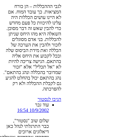
לגבי הההכללות – הן כורח
המציאות. כך עובד המוח. אם
לא היינו עושים הכללות היה
עלינו להיכוות כל פעם מחדש
כדי להבין שאש זה דבר מסוכן.
השאלה היא מהו היחס שניתן
להכללות. בני אדם מסוגלים
לזכור ולהבין את הערכה של
הכללה ואת מידת הביסוס שלה
ובכל לקבוע את היחס אליה
בהתאם. הגישה צריכה להיות
לא "אל תכליל" אלא "זכור
שמדובר בהכללה ונהג בהתאם".
נהג בהתאם יכול בהחלט להגיע
גם לקבלת ההכללה ולא רק
להפרכתה.
הגיבו לנסטור
עוד גבר
10/9/2002 16:54
שלום שוב "נסטור",
כבר התרגלתי לנהל כאן
דיאלוגים ארוכים