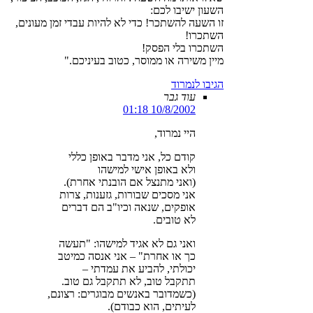
השעון ישיבו לכם:
זו השעה להשתכר! כדי לא להיות עבדי זמן מעונים,
השתכרו!
השתכרו בלי הפסק!
מיין משירה או ממוסר, כטוב בעיניכם."
הגיבו לנמרוד
עוד גבר
10/8/2002 01:18
היי נמרוד,
קודם כל, אני מדבר באופן כללי
ולא באופן אישי למישהו
(ואני מתנצל אם הובנתי אחרת).
אני מסכים שבורות, גזענות, צרות
אופקים, שנאה וכיו"ב הם דברים
לא טובים.
ואני גם לא אגיד למישהו: "תעשה
כך או אחרת" – אני אנסה כמיטב
יכולתי, להביע את עמדתי –
תתקבל טוב, לא תתקבל גם טוב.
(כשמדובר באנשים מבוגרים: רצונם,
לעיתים, הוא כבודם).