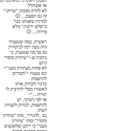
וופסבדו-אקדמיים-אינטלק
אז אשתדל
לא לחרוג ממנהג "טרחני"
זה גם הפעם… 🙂
למרות שאנחנו כבר
ב"סלט ירקות" (ולא
פירות… 🙂
ראשית, במה שטענתי
היה מעין רמז לביקורת
גם על מה שטענת, כי
כתבת ש-^"עיוורון מוסרי
גרוע
לא פחות מעיוורון גזעני"^
וגם טענת ^"הסירוב
להתעמק
בדבר ולבדוק אותו
לאשורו מבלי להדביק לו
תווית…"^
אז לפי גישתך, יש
להתעמק, לבדוק ולעניות
דעתי,
גם _להגדיר_ מהו "עיוורון
מוסרי" ומהו "עיוורון
גזעני" כי ייתכן שלאנשים