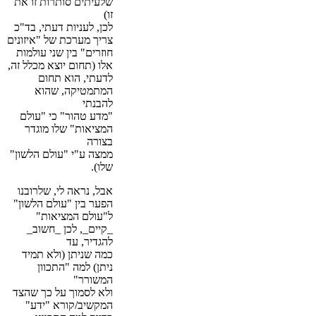
שלעיתים סותרות זו את
זו)
לכן, לעניות דעתי, בד"כ
צריך מערכת של "איזונים
חוזרים" בין שני עולמות
אלו (תחום יוצא מכלל זה,
לדעתי, הוא תחום
המתמטיקה, שהוא
להבנתי
"מדע טהור" כי "עולם
המציאות" שלו מוגדר
בצורה
ממצה ע"י "עולם הלשון"
שלו).
אבל, נראה לי, שלרובנו
הפער בין "עולם הלשון"
ל"עולם המציאות"
_קיים_, לכן _חשוב_
להגדיר, עד
כמה שניתן (ולא תמיד
ניתן) למה "התכוון
המשורר"
ולא לסמוך על כך שהצד
המקשיב/קורא "ידע"