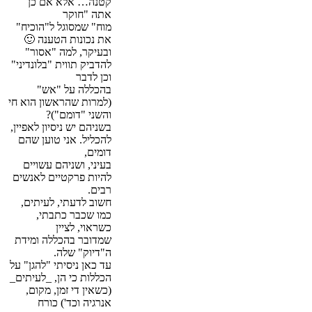
קטנה… אלא אם כן
אתה "חוקר
מוח" שמסוגל ל"הוכיח"
את נכונות הטענה 🙂
ובעיקר, למה "אסור"
להדביק תווית "בלונדיני"
וכן לדבר
בהכללה על "אש"
(למרות שהראשון הוא חי
והשני "דומם")?
בשניהם יש ניסיון לאפיין,
להכליל. אני טוען שהם
דומים,
בעיני, ושניהם עשויים
להיות פרקטיים לאנשים
רבים.
חשוב לדעתי, לעיתים,
כמו שכבר כתבתי,
כשראוי, לציין
שמדובר בהכללה ומידת
ה"דיוק" שלה.
עד כאן ניסיתי "להגן" על
הכללות כי הן, _לעיתים_
(כשאין די זמן, מקום,
אנרגיה וכד') כורח