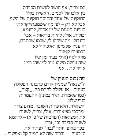
וגם צריך, אני חושב לעשות הפרדה
בין אלכוהול לסמים, ראשית בגלל
החוקיות של אחד והחוסר חוקיות של השני,
אבל לא רק – לפי מה ששמעתי/קראתי
כמויות קטנות של יין אדום, לדוגמא,
יכולות, אולי, להיות בריאות – אבל
ב"גדול" מה שידוע לי, שכמו שכתבת,
זה עניין של מינון ואלכוהול לא
בכמויות קטנות
מזיק לגוף (אולי בעוד זמן יגלו
שזה עושה משהו טוב למישהו במזג
אוויר קר… 🙂
ופה נכנס העניין של
ה"שנאה" שמנית קודם כתכונה הפסולה
בעיניך – אז עלולה להיות פה, _קצת_
(כמו שאמרת, תלוי במינון) התעמרות
בגוף שלנו.
והשאלה, הלא פחות חשובה, מדוע צריך
"מרככי מציאות"? אולי, צריך, לשנות
את המציאות (הפרטית של כ"א) – לדוגמא
לשנות סביבה וכו', וכו'?
ובכך באופן יותר "נכון" לפתור את
ה"בעיה" – וברור שזה לא תמיד קל ואפשרי…