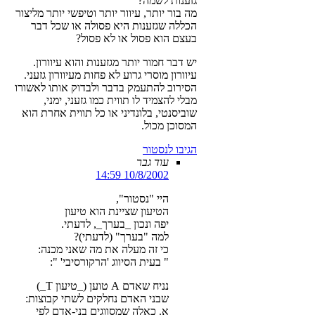
גזענות לשמה?
מה בור יותר, עיוור יותר וטיפשי יותר מליצור
הכללה שגזענות היא פסולה או שכל דבר
בעצם הוא פסול או לא פסול?
יש דבר חמור יותר מגזענות והוא עיוורון.
עיוורון מוסרי גרוע לא פחות מעיוורון גזעני.
הסירוב להתעמק בדבר ולבדוק אותו לאשורו
מבלי להצמיד לו תווית כמו גזעני, ימני,
שוביסנטי, בלונדיני או כל תווית אחרת הוא
המסוכן מכול.
הגיבו לנסטור
עוד גבר
10/8/2002 14:59
היי "נסטור",
הטיעון שציינת הוא טיעון
יפה ונכון _בערך_, לדעתי.
למה "בערך" (לדעתי)?
כי זה מעלה את מה שאני מכנה:
" בעית הסיווג 'הרקורסיבי' ":
נניח שאדם A טוען (_טיעון T_)
שבני האדם נחלקים לשתי קבוצות:
א. כאלה שמסווגים בני-אדם לפי