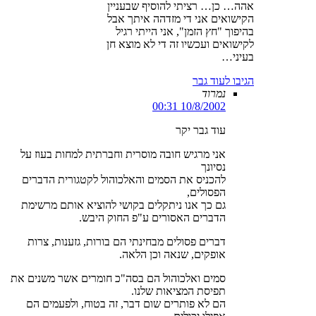
אהה… כן… רציתי להוסיף שבעניין
הקישואים אני די מזדהה איתך אבל
בהיפוך "חץ הזמן", אני הייתי רגיל
לקישואים ועכשיו זה די לא מוצא חן
בעיני…
הגיבו לעוד גבר
נמרוד
10/8/2002 00:31
עוד גבר יקר
אני מרגיש חובה מוסרית וחברתית למחות בעוז על
נסיונך
להכניס את הסמים והאלכוהול לקטגורית הדברים
הפסולים,
גם כך אנו ניתקלים בקושי להוציא אותם מרשימת
הדברים האסורים ע"פ החוק היבש.
דברים פסולים מבחינתי הם בורות, גזענות, צרות
אופקים, שנאה וכן הלאה.
סמים ואלכוהול הם בסה"כ חומרים אשר משנים את
תפיסת המציאות שלנו.
הם לא פותרים שום דבר, זה בטוח, ולפעמים הם