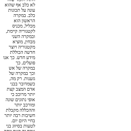
לא כלב אף שהוא
עונה על תכונות
כלב. במקרה
הראשון הוא
מכליל, מכניס
לקטגוריה קיימת,
ובמקרה השני
מבחין, מוציא
מקטגוריה ויוצר
חדשה הכוללת
מידע חדש. כך אנו
פועלים, כך
במקרה של אש
וכך במקרה של
גזענות. רק מה,
כשמדובר בבני
אדם המצב קצת
יותר מרוכב כי
אופי נתונים שונה
ומורכב יותר
וההכללה מקבלת
חשיבות רבה יותר
בחיי היום יום.
לטעות בסיווג בני