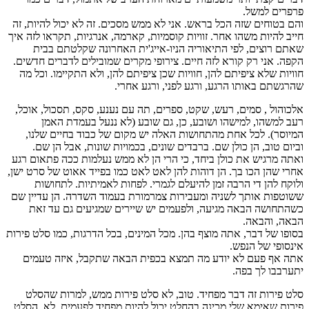
פרפרים למשל.
והם בטוחים שזה הכל בראש. אני לא ממש מסכים. זה לא יכול להיות, זה
חייב להיות משהו אחר. זוויות קוסמיות, קארמה, אנרגיות, תקראו לזה איך
שאתם רוצים, לפי התיאוריה הניו-אייג'ית האחרונה שקלטתם בבית
הקפה. אני רק קורא לזה חיים. צירופי מקרים שמובילים לדברים חדשים.
חוויות שלא ציפיתם להן, חוויות שכן ציפיתם להן, ולא התקיימו. וכל מה
שהרגשתם באותו הרגע, ורגע לפני, ורגע אחרי.
אלכוהול , סמים, רעש, שקט, ספרים, תה עם נענע, סקס, תסכול, אוכל,
רעב למשהו, למישהו ושובע, כן, גם שובע (לא ננעל בעמדת האמן
המיוסר). לכל אחת מהתחושות האלה יש מקום של כבוד בחיים שלנו,
וביום טוב, הן כולן שם. ברבדים שונים, בכמויות שונות, אבל הן שם.
ואתה מרגיש את כולן ביחד, כי הרי הן לא ממש נעלמות ככה פתאום רגע
אחרי שהן הכו בך. הן דוהות להן לאט לאט כמו בפייד אאוט של סרט ישן,
ולוקח להן די הרבה זמן להיעלם לגמרי. לפחות לאמיתיות. לתחושות
ששוטפות אותך לשניה ומעבירות צמרמורת בעמוד השדרה. הן עדיין שם
כשהתחושה הבאה מגיעה, ולפעמים יש שיירים שמגיעים גם עד זאת
הבאה, והבאה.
בסופו של דבר, אתה מוצף בהן. מכל המינים, בכל הדרגות, כמו סלט פירות
אינסופי של הנפש.
אתה אף פעם לא יודע מה תמצא בכפית הבאה שתקבל, איזה טעמים
יתערבבו לך בפה.
סלט פירות זה דבר מפחיד. טוב, לא סלט פירות ממש, למרות שהסלט
פירות שאימא שלי מכינה בהחלט יכול להיות מפחיד לפעמים. לא, הסלט