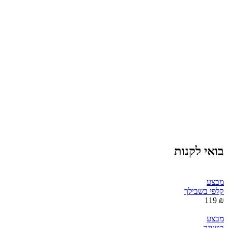
בואי לקנות
מבצע
קלפי בשבילך
₪ 119
מבצע
בטנונה