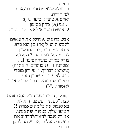
תוויות.
ב. כאלה שלא מסווגים בני-אדם
לפי תוויות.
ואדם A טוען (_טיעון U_):
1. אני (A) צודק בטיעון T.
2. אנשים מסוג א' לא צודקים בסיווג.
אבל, ברגע ש-A חילק את האנשים
לקבוצות הנ"ל (א' ו-ב') הוא סיווג
אותם לפי תווית, לכן הוא שייך
לקבוצה א' ולפי טיעון 2 הוא לא
צודק בסיווג, בניגוד לטיעון 1…
(מסקנה T ו-U סותרים זה את זה)
(ציטוט מדברייך: ^"עיוורון מוסרי
גרוע לא פחות מעיוורון גזעני.
הסירוב להתעמק בדבר ולבדוק אותו
לאשורו…"^)
_אבל_, הטיעון שלי הנ"ל הוא באמת
קצת "קטנוני" ופשטני והוא לא
בא לפסול את כל מה שאמרת 🙂
הטיעון שלך, כאמור, יפה בעיני.
אני רק מנסה להאיר/להרחיב את
הנושא שהעלית ואם יש מה לתקן
בדברי,