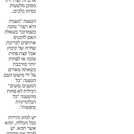
אדם זה קצת יותר
מסוכן מלטעות
בסיווג כלבים..
הטענה "גזענות
היא רעה" טובה
כשמדובר בשאלה
האם להכניס
אתיופים לבריכת
שחייה של קיבוץ
אבל קצת פחות
טובה או לפחות
יותר מורכבת
כשאתה מאויים
על ידי מיעוט זועם.
הטענה "כל
הגזענים טועים"
דבילית לא פחות
מהטענה "כל
הבלונדיניות
טיפשות".
יש לנהוג זהירות
בכל הכללה, תהא
אשר תהא. יש
לזכור את מקורה