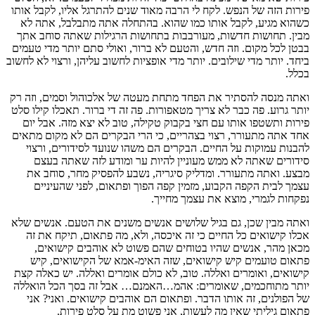
פירות הזה של הנפש. לקח לי הרבה מאוד שנים להתרגל אליו, לקבל אותו
כשהוא מגיע, לקבל אותו כמו שהוא. בהתחלה אתה מתבלבל, אתה לא
מבין. תחושות חדשות, מעורבבות בתחושות הרגילות שאתה סוחב אתך
בבטן לכל מקום. וזה חדש, והטעם לא ברור, ואולי סתם יותר מדי טעמים
ביחד. יותר מדי שילובים. יותר מדי אופציות לחשוב עליהן, ורצוי לא לחשוב
בכלל.
ואתה מנסה להסתיר את הפחד מתחת מעטה של אלכוהול וסמים, וזה רק
יותר גרוע. פה כבר לא צריך מטאפורות. פה זה די ברור. תאכלו קילו סלט
פירות ותשטפו אותו עם חצי בקבוק טקילה, טוב לא יצא מזה. אבל יום
אחד אתה מתעורר, רצוי בצהריים, כי הרי הבקרים הם לא מקום מתאים
להבנות עמוקות על החיים. הבקרים הם משהו שנועד לסידורים, ורצוי
סידורים שאתה לא ממש מעוניין להיות ער ומודע לזה שאתה בעצם
מבצע. ואתה מתעורר. ומדליק סיגריה, נשבע להפסיק מחר, סוחב את
עצמך לבית הקפה הקבוע, מזמין קפה הפוך ופתאום, לפני שהעיניים
נפקחות לגמרי, מוצא את עצמך מחייך.
ואתה מבין שכן, גם בגיל שלושים אנשים משנים את הטעם. אנשים שלא
אכלו קישואים כל החיים כי זה איכסה, ולא, מה פתאום, תיקח את זה
מכאן מהר, אנשים שהיו בטוחים שהם פשוט לא אוהבים קישואים,
פתאום טועמים קיש קישואים, שזה האימ-אמא של הקישואים, קיש
קישואים, ואומרים ואללה. טוב, לא כולם אומרים ואללה. יש כאלה קצת
יותר מתוחכמים, שאומרים: אהמ…האמנם… אבל זה בסך הכל הואללה
של הפולנים, זה אותו הדבר. ופתאום הם אוהבים קישואים. ואני? אני
פתאום גיליתי שאין מה לעשות, אני פשוט מת על סלט פירות.