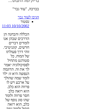
בדיוק למה התכוונו…
בברכה, "עוד גבר"
הגיבו לעוד גבר
נסטור
10/10/2002 11:03
הכללה והבחנה הן
הדרכים שבהן אנו
לומדים דברים
חדשים, קוגניטיבי.
זוהי דרך פעולתו
של המוח, כל
סטודנט מתחיל
לפסיכולוגיה יאמר
לך את זה. הדוגמה
הנפוצה היא זו: ילד
לומד שמה שהולך
על ארבע ויש לו
פרווה הוא כלב.
הוא רואה כלב
חסר פרווה ולומד
שהו סוג נוסף של
כלב, הוא רואה
חתול ולומד שזה