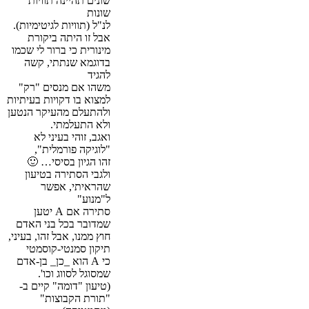
שונים תהיינה תוויות
שונות
לנ"ל (תוויות לגיטימיות).
אבל זו היתה ביקורת
מינורית כי ברור לי שכמו
בדוגמא שנתתי, קשה
להגיד
משהו אם מנסים "רק"
למצוא בו דקויות בעיתיות
ולהתעלם מהעיקר הנטען
ולא התעלמתי.
ואגב, זוהי בעיני לא
"לוגיקה פורמלית",
זהו הגיון בסיסי… 🙂
ולגבי הסתירה בטיעון
שהראיתי, אפשר
ל"מנוע"
סתירה אם A יטען
שמדובר בכל בני האדם
חוץ ממנו, אבל זהו, בעיני,
תיקון סמנטי-קוסמטי
כי A הוא _כן_ בן-אדם
שמסוגל לסווג וכו'.
(טיעון "דומה" קיים ב-
"תורת הקבוצות"