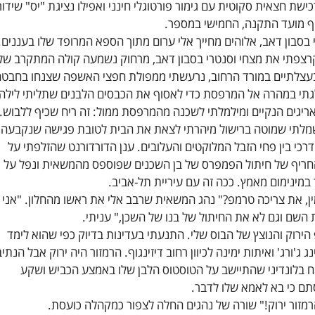
שת חצאית סקוטית עם גימור פורטוגלי חינני ואפילו נציגת "יס" שידור
סוף מועד התקנה, החמישי במספר.
סבון דאב, אלוהים מחייך אלי ערום מתוך הספא המרופד שלו בעננים.
 קרצפתי את מצחי וסנטרי בסבון דאב, מרחוק נשמעה קולה המתקרב של
עצלתיים במורד הרחוב, נרעשתי ממפולת חפצי האשפה שצנחו בחבט
לגתי במהרה אל המרפסת כדי לאסוף את הכבסים הלבנים שתליתי לילה
אריגים הנקיים ומילמלתי לשכנה מהמרפסת ממול: זה ריח שכיף ללבוש.
מלתי שמוטה ברישול מיהרתי לצאת את הבית לטובת פגישה שנקבעה
רכי בין פחי הזבל המלוקטים והעלובים. ענן הדורדורנט שהזלפתי על
חריף של חיתול הפמפרס של בן השכנים שפוספס מהמשאית ונפל על
במינימום מאמץ. ככה זה עם עיריית תל-אביב.
מין, את צריכה טרמפ?" נהג המשאית שרבב אלי את ראשו מהחלון. "אני
השם וגם לא את החיתול של בנו של השכן," עניתי.
הירוק והנוצץ של הבוס שלי. התנעתי בעדינות בדיוק כפי שהוא לימד
ינג ג'ורג' ואיתות ימינה לכיוון רחוב דיזינגוף. הרמזור היה ירוק אבל הנתי
יח בלונדיני שהתיישב על הטוסטוס הלבן שלו באמצע הכביש ושקע
תם כי בא לאמא שלו לדבר.
הרמזור ירוק!" שורה של נהגים החלה לצפור כמקהלה כועסת.