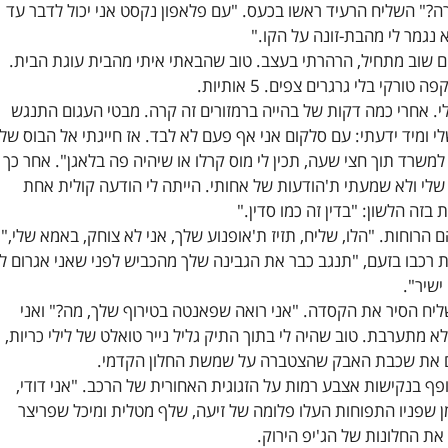
?" השליח הרעיד ראשו בכעס. "עם פלאפון נקסט אני יכול לדבר עד
א נגמר לי מהבת-זונה על הקו."
ים שוב מתחיל, הרהרתי בעצב. טוב שהבאתי איתי מהבית עוגת הבית.
ורקי בלי גרגרים צפים. 5 אותיות.
לי. אחרי כמה דקות של בהייה ברמזורים זה קרה. מבטי העגום התנגש
 ומיד ידעתי: עם סלקום אני אף פעם לא לבד. אז חייגתי אל הבוס שלי
ה למשרד תוך חצי שעה, תכין לי מוס קרלו או שיהיה פה בלאגן". אחר כך
 שלי ולא שמעתי ת'הודעות של אחותי. הייתה לי הודעה קולית אחת
זה הלשון: "בדין זה כמו סדין."
הרוחות. "הלו, שליח, תזיז ת'אופנוע שלך, אני לא צוחק, באמא שלי,"
רכבו בזעם, "תנגב כבר את הגבינה שלך מהכביש לפני שאני אגרום ל
שיר".
שליח הסיר את הקסדה. "אני רואה שפאנטה בטירוף שלך, מה?" ואני
א מתערבת. טוב שהיה לי בתוך התיק גליל נייר טואלט של לילי כריות,
ים את שכבת האבק שהצטברה על שמשת החלון הקדמי.
 בנקישות אצבע רמות על הזגוגית האחורית של הרכב. "אני דודי,
ן שפניו התפוחות העלו פלומה של זיעה, שלף מטלית ומיכל שפריצר
ת החלונות של הג'יפ הירוק.