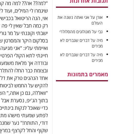
תגובות אחרונות
"למה?? אה?? למה מה קרה
שיגמרו לי המילים, ועוד ל
אורן
על
אני ואתה נשנה את
אוי, הנה הריטואל בכביש
העולם
רק כמה חבל שאין לי פה קפה ט
גבי
על
מונולוגים מהסלולרי
ישבתי וקוננתי על מר גור
בסלקום היקר והמסרטן שלי
מיה
על
דברים שגברים לא
מכירים
ואיימתי עליו: "אני מגיע
מיה
על
דברים שגברים לא
חייגתי לתא הקולי הפרטי
מכירים
ובודדה אך מלאת משמעות ב
ובצומת כבר החלו להתלהם 
מאמרים בתמונות
אחד הנהגים טרק את דלת 
להקיש על החמש לביטוח י
"וואללה, גם כן אתה," ה
בתוך הג'יפ, נסערת אבל ל
כדי שאוכל לנקות בינתי
לפתע שמעתי מישהו מתופף
דודי, התותח!" נער שמנמ
שקוף והחל לקרצף במרץ א