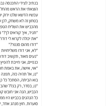
בנתיב לצידי התכנסה גב
הוצאתי את הראש מהחלון 
עכשיו הדשא שלנו ירוק יו
בטחון זה לא משחק, לכן 
מהכביש את השליח הטפיל
"תגיד, איך קוראים לך?" נ
"את יכולה לקרוא לי דודו"
"דודו מהום סנטר?"
"לא, אני דודו משליחויו
"נעים מאוד, תקשיב דודו,
כנפיים, אני חייבת להפי
"אוי, אישה, את באמת ח
"נו, אל תהיה כזה, תפנה 
בוא הביתה, הסתכל כל כך
"נו, בסדר, רק בגלל שהב
הכביש, הנה אני חובש קס
כל הנהגים בכביש היו ממש
סוערות. חוץ מנהג אחד, 