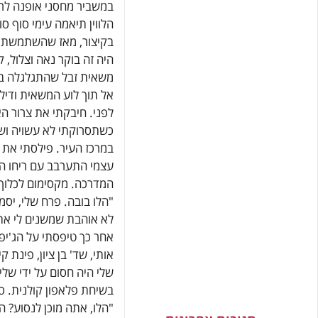
במשביר מחסני אופנה לרכי
הלווין תיאמה עימי סוף 
בקיצור, מאז שהשתמשתי ב
היה זה בוקר נאה וצלול,
משאית זבל שהתגלגלה ב
אל תוך לוע המשאית ודי
לפני. חיבקתי את צרור ה
כשתסרוקתי לא עשויה וש
במרכז העיר. פילסתי את ד
עצמי התערבב עם ריחו ה
המדרכה. מקסימום לכלוך 
"הלו בובה. פרח שלי, יס
לא אוהבת שמשנים לי את 
אחר כך טיפסתי על הג'יפ 
אותי, שד' בן ציון, פינת ק
שלי היה חסום על ידי של
בשיחת פלאפון קולנית. ס
"הלו, אתה מוכן לנסוע? 