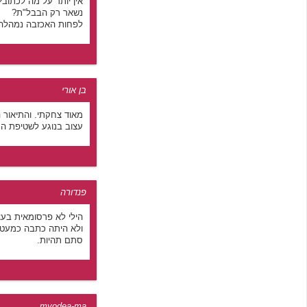
אין יותר על מה לכתוב?
נשאר רק הבבל"ת?
לפחות האכזבה נמהלה
בן אורי
מאוד צחקתי. והתיאור 
עצוב בנוגע לשטיפת המ
פנדורה
הילי לא פרסומאית בע
ולא היתה כתבה כמעט ז
סתם תהיות.
myodea-ma