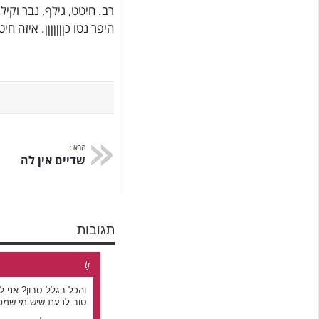
רב. חיטט, גילף, נבר וקי
היפר נטו כןןןןןןן. איזה חי
הבא :
שדיים אין לה
תגובות
tj
והכל בגלל סבון? אני ל
טוב לדעת שיש מי שמפ