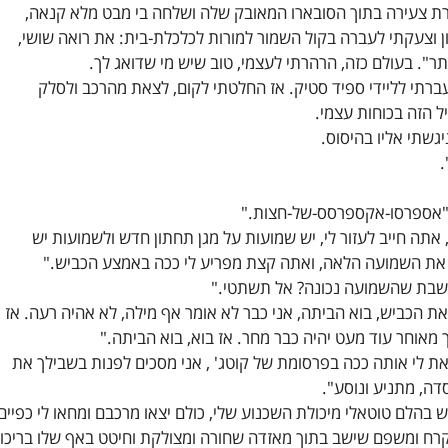
רת צעירה בתוך הסובארו המאובק שלה ושלחה בי מבט מלא קנאה,
וצעקתי לעברה בקול השמור למורות לכלכלת-בית: את רואה שושי,
תר". בעולם כזה, הרהרתי לעצמי, טוב שיש מי שדואג לך.
עברתי לליידי ספיד סטיק. אז החלטתי לקום, לצאת מהרכב ולסלק
 הזה בכוחות עצמי.
יגשתי אליו בהיסוס.
.
ת "אספרסו-אקספרסס-של-חצות."
 אתה חייב לעזור לי, יש שמועות על מגן תחתון חדש ולשמועות יש
ץ את השמועה הלאה, ואתה קצת מפריע לי ככה באמצע הכביש."
ושבת שהשמועה נכונה? אל תשתטי."
את הכביש, בוא הביתה, אני כבר לא אומר אף מילה, לא אהיה רעה. אז
 מאוחר עוד מעט יהיה כבר מחר. אז בוא, בוא הביתה."
את לי אותה ככה בפרסומת של קוטג' , אני מסכים לפנות בשבילך את
דה, מתניע ונוסע".
 בהלם טוטאלי מיכולת השכנוע שלי, כולם יצאו מרכבם ומחאו לי כפיים
קרח ומשפם שישב בתוך מאזדה שחורה ומצולקת וחיטט באף שלו בריכוז