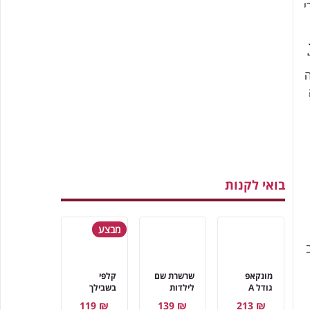
י
ה
בואי לקנות
מבצע
ב
מונקאפ
שרשרת שם
קלפי
גודל A
לילדות
בשבילך
₪ 119
₪ 139
₪ 213