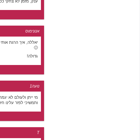
ענק, מזמן לא צחקי ככ
אנונימוס
יאללה, איך הרגת אותי מ
🙂
גדולה!
נועה1
מי ייתן ולעולם לא יגמר
ותמשיכי לפזר עלינו חיו
T