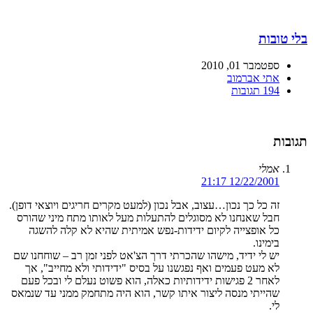
בלי טובות
ספטמבר 01, 2010
אתי אברמוב
194 תגובות
תגובות
אמלי
12/22/2001 21:17
זה כל כך נכון…עצוב, אבל נכון (למעט מקרים חריגים ויוצאי דופן).
חבל שאנחנו לא מסוגלים להתעלות מעל לאותו מתח מיני שהורס
כל אופצייה לקיום ידידות-נפש אמיתית שהיא לא קלה להשגה
בימינו.
יש לי ידיד, מישהו שהכרתי דרך הצ'אט לפני זמן רב – שוחחנו שם
לא מעט פעמים ואף נפגשנו על בסיס "ידידותי ולא מחייב", אך
לאחר 2 פגישות ידידותיות כאלה, הוא פשוט נעלם לי ובכל פעם
שהייתי מנסה ליצור איתו קשר, הוא היה מתחמק ממני עד שנמאס
לי.