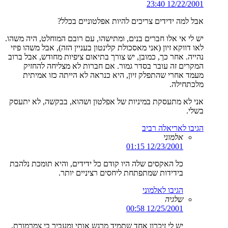
12/22/2001 23:40
אבל למה ידידים צריכים להיות אפלטוניים בכלל?
יש לי אי אלו חברים בנים, ומתישהו, עם רובם המוחלט, היה משהו.
לאו דווקא זיון (אני מאסכולת קלינטון בעניין הזה), אבל משהו פיזי
נהייה. אחר כך, כמובן, יש צורך בתיאום ציפיות מחודש, אבל ברוב
המקרים זה עובר בסדר גמור. אם חברות לא מצליחה להחזיק
מעמד אחרי שהתפלק זיון, היא כנראה לא הייתה כזו אמיתית
מלכתחילה.
אני לא מתעסקת במיניות של אפלטון ושהוא, בבקשה, לא יתעסק
בשלי.
הגיבו לאריאלה רביב
אלמוני
12/23/2001 01:15
כל האקסים שלה היו קודם כל ידידים, והיא תומכת נלהבת
בידידות שמתפתחת ליחסים רציניים יותר.
הגיבו לאלמוני
שלגיה
12/25/2001 00:58
יש לי זיכרון אחד שתמיד מרגש אותי ומעביר בי צמרמורת,