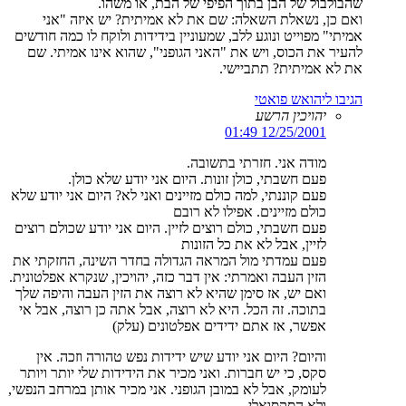
שהבולבול של הבן בתוך הפיפי של הבת, או משהו.
ואם כן, נשאלת השאלה: שם את לא אמיתית? יש איזה "אני
אמיתי" מפוייט ונוגע ללב, שמעוניין בידידות ולוקח לו כמה חודשים
להעיר את הכוס, ויש את "האני הגופני", שהוא אינו אמיתי. שם
את לא אמיתית? תתביישי.
הגיבו ליהואש פואטי
יהויכין הרשע
12/25/2001 01:49
מודה אני. חזרתי בתשובה.
פעם חשבתי, כולן זונות. היום אני יודע שלא כולן.
פעם קוננתי, למה כולם מזיינים ואני לא? היום אני יודע שלא
כולם מזיינים. אפילו לא רובם
פעם חשבתי, כולם רוצים לזיין. היום אני יודע שכולם רוצים
לזיין, אבל לא את כל הזונות
פעם עמדתי מול המראה הגדולה בחדר השינה, החזקתי את
הזין העבה ואמרתי: אין דבר כזה, יהויכין, שנקרא אפלטונית.
ואם יש, אז סימן שהיא לא רוצה את הזין העבה והיפה שלך
בתוכה. זה הכל. היא לא רוצה, אבל אתה כן רוצה, אבל אי
אפשר, אז אתם ידידים אפלטונים (עלק)
והיום? היום אני יודע שיש ידידות נפש טהורה וזכה. אין
סקס, כי יש חברות. ואני מכיר את הידידות שלי יותר ויותר
לעומק, אבל לא במובן הגופני. אני מכיר אותן במרחב הנפשי,
ולא הסקסואלי