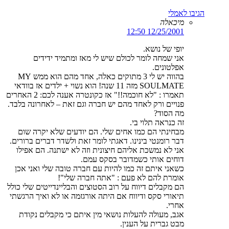
הגיבו לאמלי
מיכאלה
12/25/2001 12:50
יופי של נושא.
אני שמחה לומר לכולם שיש לי מאז ומתמיד ידידים
אפלטונים.
בהווה יש לי 3 מתוקים כאלה, אחד מהם הוא ממש MY
SOULMATE מזה 11 שנה! הוא נשוי + ילדים אז בוודאי
תאמרו : "לא חוכמה!!" אז כקונטרה אענה לכם: 2 האחרים
פנויים ורק לאחד מהם יש חברה וגם זאת – לאחרונה בלבד.
מה הסוד?
זה כנראה תלוי בי.
מבחינתי הם כמו אחים שלי. הם יודעים שלא יקרה שום
דבר רומנטי בינינו. דאגתי לומר זאת ולשדר דברים ברורים.
אני לא נמשכת אליהם חיצונית וזה לא ישתנה. הם אפילו
דוחים אותי כשמדובר בסקס עמם.
כשאני איתם זה כמו להיות עם חברה טובה שלי ואני אכן
אומרת להם לא פעם : "אתה חברה שלי"!
הם מקבלים דיווח על רוב הסטוצים והבליינדייטים שלי כולל
תיאורי סקס ודיווח אם היתה אורגזמה או לא ואיך הרגשתי
אחרי.
אגב, מעולה להעלות נושאי מין איתם כי מקבלים נקודת
מבט גברית על הענין.