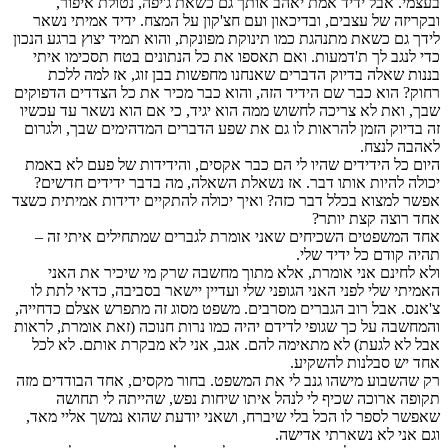
בעצמי. אבל ידיד אמת יאהב אותך גם כשאת ג'יפה, נטולת איפור,
ובקריזה של עצבים, ובדיכאון ועם חצ'קון על המצח. ידיד אמיתי נשאר
לידך גם כשאת מתנהגת כמו תינוקת מפונקת, והוא תמיד יצוץ ברגע הנכון
כדי לנגב לך ת'דמעות. ואם תאספו את כל הנתונים בטח תסכימו איתי
בננות שאלה בדיוק הדברים שאנחנו מחפשות בבן זוג, אז למה ללכת
רחוק? הוא כבר שם הידיד הזה, והוא כבר מכיר את כל הצדדים הדפוקים
שבך, ואת לא צריכה לחשוש ממה הוא יגיד, כי אם הוא נשאר עד עכשיו
זה בדיוק הזמן להראות לו גם את שפע הדברים המדהימים שבך, ולגרום
לאהבה לנצח.
היום כל הידידים שהיו לי הם כבר אקסים, והידידות של פעם לא באמת
יכולה להיות אותו דבר. אז נשאלת השאלה, מה בדבר ידידים חדשים?
אפשר למצוא בכלל דבר כזה? ואיך יכולה להתקיים ידידות אמיתית כשצד
אחד רוצה קצת יותר?
אחד המשפטים השכיחים שאני אומרת לגברים שמתחילים איתי זה –
תהיה קודם כל ידיד שלי.
ולא לחינם אני אומרת, אלא מתוך מחשבה שרק מי שיכיר את האני
האמיתי שלי לפני האני הגופני שלי ועדיין יישאר בסביבה, כדאי לתת לו
צ'אנס. אבל רוב הגברים מסרבים. משפט מסוג זה מתפרש אצלם כדחייה,
והמחשבה על כך שגופי לדידם יהיה כמו נרות חנוכה (זאת אומרת, לראות
אבל לא לגעת) לא מתאימה להם. אגב, אני לא מבקרת אותם. לא לכל
אחד יש סבלנות להשקיע.
רק שהשבוע מישהו גנב לי את המשפט. בחור מקסים, אחד הבודדים מזה
תקופה ארוכה שכיף לי לנהל איתו שיחות נפש, שהייתה לי תחושה
שאפשר לספר לו הכל בלי שיברח, ושאני יודעת שהוא נמשך אליי מאד,
וגם אני לא נשארתי אדישה.