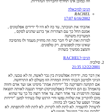
וזה כמובן אינו תחליף לחברותי הנהדרות.
הגיבו למיכאלה
RACHEL
6/16/2002 17:07
אהבתי את תגובתך, עד כה לא היו לי ידידים אפלטונים ,
אמנם החל כך עם הצהרות אך ברגע שהגיע לסקס ,
המערכת משתנה
למרות זאת יש לי חבר כזה וזה מחזיק מעמד ולו מהסיבה
שאינו זמין למפגשים, רק טלפונים.
והמצב ממשיך כשהיה
הגיבו לRACHEL
סילביה
12/22/2001 21:35
אין דבר כזה, ידידות אפלטונית בין גבר לאשה, זה לא טבעי, לא
הגיוני ולמיטב הבנתי החיה המוזרה הזו מעולם לא התרחשה.
אם תקחנה ותפרקנה כל "ידידות אמת" מימינו אנו ועד אדם וחווה
(האמת? גם הם התחילו באפלטוניקה) תמיד תגענה לאותה תוצאה
עצובה והרסנית: צד אחד רוצה. צד אחד רוצה כל כך עד שהוא
מוכן להקריב את שלוות נפשו וחיי הרגש שלו בעתיד למען "ידידות
אמת" ושפע של כאבי לב בהווה.
לדעתי? להשמיד. לא לתת לזה לקרות. לא לתת לזה להתפתח. לא
"לזרום עם זה" המגעיל. פשוט לא.