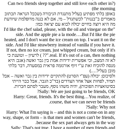
(?Can two friends sleep together and still love each other in
the morning)
באופן בלתי מפתיע בעליל מתנגדת הגיבורה (שככל הנראה תכתוב
מאמרים ב"בננות" לכשתגדל – מי, אם לא בננה מדופלמת שיודעת
מה היא רוצה בחיים יכולה לבוא עם יציאה כמו:
"I'd like the chef salad, please, with the oil and vinegar on the
side. And the apple pie a la mode….But I'd like the pie
heated, and I don't want the ice cream on top. I want it on the
side. And I'd like strawberry instead of vanilla if you have it.
If not, then no ice cream, just whipped cream, but only if it's
real. If it's out of a can, then nothing."?? ) לרעיון – וטוענת כי
לא זה המצב, וכי אפשרית ידידות אמת בין גבר ואשה (אגב: היא
מנסה להוכיח זאת ע"י זיוף אורגזמה פראית במסעדה, דבר בלתי
מובן בעליל….)
ולסיכום: יכולה (עפ"י הסרט) להתקיים ידידות בין גבר ואשה – אבל
תמיד, לפחות אצל אחד הצדדים (בד"כ הגבר, אבל כבר הייתי
בסיטואציות הפוכות), יהיה משהו נוסף, מעבר לסתם חברות.
Sally: We are just going to be friends, OK?
Harry: Great, friends. It's the best thing…You realize, of
course, that we can never be friends.
Sally: Why not?
Harry: What I'm saying is – and this is not a come-on in any
way, shape, or form – is that men and women can't be friends,
because the sex part always gets in the way.
Sally: That's not true. I have a number of men friends and