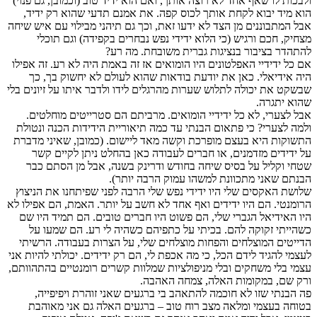
ולבכות לו שאף אחד לא רוצה אותך, ואם הוא ידיד טוב (וכמובן, גם פנוי)
הוא מיד יבוא לקחת אותך לכוס קפה. את אמנם תדעי שהוא רק ידיד,
אבל המתבוננים מן הצד לא ידעו זאת, וכך גם תיהני מבילוי עם איש שיחה
מצחיק, חכם ורגיש (כי הלוא ידידי נפש נבחרים בקפידה) וגם תוכלי
להתהדר בציבור בנציגות גברית משובחת. מה רע?
אם כל ידידיי האפלטונים היו הומואים אז זה באמת היה לא רע. זה אפילו
היה אידיאלי. כאן את יודעת בודאות שהוא לעולם לא יחשוק בך, כך
שבשקט את יכולה לתלוש שערות מהרגלים לידו ולדבר איתו על זיונים בלי
שהוא יתגרה.
אבל לצערי, לא כל ידידיי הומואים. מרביתם הם סטרייטים מוחלטים.
ולמה לצערי? כי פתאום הבנתי עד כמה תיאוריית הידידות הכנה ונטולת
התשוקות היא בעצם מופרכת וקשה מאד ליישום. (כמובן, שאיני מדברת
על ידידים מזדמנים, או חברים לעבודה כאן בהחלט ניתן לקיים קשר
שטחי וקליל על בסיס שיחה בחודש ודרינק בשנה, אבל מן הסתם כבר
הבנתם שאני מתכוונת למשהו עמוק הרבה יותר).
שלושת האקסים שלי היו ידידי נפש שלי הרבה לפני שפיתחנו את הניצוץ
הרומנטי. הם היו ידידים ואף אחד לא חשב על יותר. האמת, הם אפילו לא
היו האידיאל הגברי שלי, הם פשוט היו חברים טובים. הם תמיד היו שם
כשהייתי זקוקה להם. בכיתי על כתפיהם כשהיה לי רע. הם שמעו על
הדייטים המוצלחים והפחות מוצלחים שלי, על הצרות בעבודה. הרשיתי
לעצמי להגיד לידם הכל, כי מה אכפת לי, הם רק ידידים. יכולתי להיות אני
עצמי בלי משחקים ובלי מניפולציות שמלוות קשרים רומנטיים בהתהוותם,
ורק שם, במקומות האלה, צמחה האהבה.
פה הבנתי שזו לא חוכמה להתאהב בי ברגעים שאני זוהרת ויפיפייה,
בטוחה בעצמי ומלאה מצב רוח טוב – ברגעים האלה גם אני מאוהבת