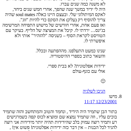
לא משנה כמה שנים עברו.
היה לי ידיד במשך שנה שהפך, אחרי חמש שנים ביחד,
לאקס המיתולוגי שלי. ובעצם היינו כאלה soul mates שהיה
צריך להוסיף רק (עלק) את הסקס כדי להיות "זוג".
ואז פעם אחת, אחרי חודשים של מישוש התפיחה המרשימה
בג'ינס… ירדתי לו. קיבל את המציצה של הלייף. בעיקר עם
הטוויסט לקראת הסוף – כשניסה "להזהיר" אותי ולא
איפשרתי לו.
שנינו כמעט התעלפנו. מההפתעה ובכלל.
והשאר כתוב בספרי ההיסטוריה.
ידידות אפלטונית? לא בבית ספרי.
אולי עם כונף-עולם
🙂
הגיבו לשלגיה
מישו
12/23/2001 11:17
בתור הבן שתמיד היה הידיד , ונחמד והטוב והמתחשב והזה שתמיד
בוכים עליו , וזה שתמיד נמצא שם ומוציא לכוס קפה כשמרגישים
רע ותמיד רוצה עמוק בלב שהידידות תהיה יותר מידידות אני רוצה
להגיד לכל הבנות – אין דבר כזה ידידות אפלטונית! פשוט אין! ,