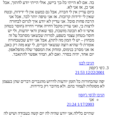
בה. אם לא הייתי כל-כך ביישן, אולי הייתי יודע לחתוך, אבל
אני כן, אז אני לא.
כיום עדיין אין לי חברה, אבל גם כמעט אין לי ידידות, ובטח
שאין לי ידידות קרובות. אז אני טיפה יותר לבד, אבל אני
הרבה פחות סובל. אני עדיין לא יודע איך לגרום לבחורה
לרצות בי, ואני עדיין מקבל דחייה אחרי דחייה (חוסר בטחון
אישי זו לא תכונה מושכת, כפי שאתן ודאי יודעות, ולי יש
חוסר-בטחון עצמי בשפע, למרות שכשאני מסתכל על זה
מבחוץ – יש לי המון מה לתת), אבל אני יודע שכשבחורה
אומרת לי שהיא רוצה שנשאר חברים, לי יצא מזה רק כאב,
אז אני מסרב בנימוס, ומוחק את המספר שלה מהפלאפון.
יום אחד, יהיה בסדר. ואם לא, תמיד אפשר להתאבד.
הגיבו לבנן
ג'סי ג'קסון
12/22/2001 21:53
יפה שהבחורות כל הזמן יודעות לדרוש מהגברים דברים שהן בעצמן
לא מסוגלות לעמוד בהם. ולא מדובר רק בידידות.
הגיבו לג'סי ג'קסון
אני
1/17/2003 21:24
שתיים בלילה.אני יודע שהיה לה יום קשה בעבודה ושיש לה