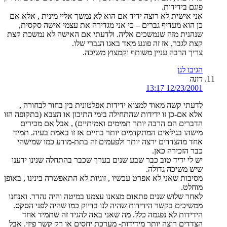
פוגם בידידות.
אני אישית לא רוצה ידיד אם הוא לא נמשך אליי מינית , אלא אם
כן הוא מעדיף גברים – כי אני מגדירה את עצמי אישה סקסית,
שנהנית מזה שנמשכים אליה. ולדעתי אם האישה לא נמשכת קצת
קצת לגבר, אז זה פוגע מאד באגו הגברי שלו.
צריך הרבה עניין משותף וקמצוץ משיכה.
הגיבו לגן
רונה
12/23/2001 13:17
לדעתי קשה מאוד למצוא ידידות אפלטונית בין בחור לבחורה ,
אלא אם-כן זו ידידות שהתחילה בימי התיכון או הצבא (בתקופה הזו
הדברים הם הרבה יותר תמימים ואמיתיים) , אבל אם מכירים
מישהו בגילאים המתקדמים יותר בחיים אז זו באמת בעיה. תמיד
אחד מהצדדים ירצה יותר ולפעמים זה בתת-מודע כמו שמישהי
כבר הזכירה כאן.
יש לי ידיד טוב כבר שבע שנים בערך שכבר בהתחלה שנינו ידענו
שיש משיכה גדולה.
מסיבות שאני לא אפרט עכשיו , זוגיות לא התאפשרה בינינו , באופן
מוחלט.
לאחר שלוש שנים פתאום מצאנו עצמנו במיטה והיה נהדר. ואנחנו
ממשיכים בקשר הידידות שהיה לנו בדיוק כמו שהיה לפני הסקס.
הידידות לא נפגמה כלל. מה שאני באה להגיד זה שתמיד אחד
הצדדים רוצה יותר מידידות- מערכת יחסים או רק קשר פיזי. אבל