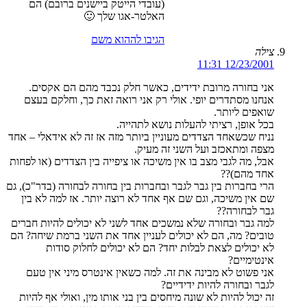
(עובדי הייטק ביישנים ברובם) הם
האלטר-אגו שלך 🙂
הגיבו לההוא משם
צילה
12/23/2001 11:31
אני בחורה מרובת ידידים, כאשר חלק נכבד מהם הם אקסים.
אנחנו מסתדרים יופי. אולי רק אני רואה זאת כך, וחלקם בעצם
שואפים ליותר.
בכל אופן, רציתי להעלות נושא לתהייה.
נניח שכשאחד הצדדים מעוניין ביותר מזה אז זה לא אידאלי – אחד
מצפה ומתאכזב ועל השני זה מעיק.
אבל, מה לגבי מצב בו אין משיכה או ציפייה בין הצדדים (או לפחות
אחד מהם)??
הרי בחברות בין גבר לגבר ובחברות בין בחורה לבחורה (בדר"כ), גם
שם אין משיכה, וגם שם אף אחד לא רוצה יותר. אז למה לא בין
גבר לבחורה??
למה גבר ובחורה שלא נמשכים אחד לשני לא יכולים להיות חברים
טובים? מה, הם לא יכולים לעניין אחד את השני ברמת שיחה? הם
לא יכולים לצאת לבלות יחד? הם לא יכולים לחלוק סודות
אינטימיים?
אני פשוט לא מבינה את זה. למה כשאין אינטרס מיני אין טעם
לגבר ובחורה להיות ידידיים?
זה יכול להיות לא שונה מיחסים בין בני אותו מין, ואולי אף להיות