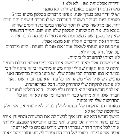
ידידות אפלטונית נטו – לא ולא !
מקרה נוסף (והפעם כאוב) שחויתי לא מזמן :
יש לי ידיד טוב בערך שנה. אנחנו מדברים בטלפון משהו כמו 5
פעמים ביום בעיקר בשעות העבודה. יש לו חברה 3 שנים והם חיים
יחד. אני מרגישה שיש לו חסך כלשהו במערכת היחסים שהוא
נמצא בה. את רוב שיחות הטלפון שלנו הוא יוזם. תמיד הרגשתי
שאין לו כל-כך שפה משותפת איתה ואין לו על מה לדבר איתה
במיוחד ואת הדברים האלה הוא מוצא אצלי.
אף פעם לא העזתי לשאול אותו אם טוב לו בזוגיות . היינו מדברים
על הכל , רק על זה לא.
לא רציתי להתערב לו בזוגיות.
אני נמשכת אליו מאוד ומרגישה איתו הכי כייף וטבעי בעולם ותמיד
היתה לי איזו תקווה שאולי יקרה משהו מתישהו כי זה נראה לי הכי
נכון.הוא כמו החברה הכי טובה שלי. יש ביננו כימיה מדהימה ואני
מרגישה שיש לו אליי משהו. אך כל עוד הוא עם חברה שלו , אני
לא נותנת לתקוות שלי להרחיק לכת. הכל בפרופורציה.
ואז לפני חודש וחצי הוא הנחית עליי פצצה : הוא החליט לגמור עם
חברה שלו. הוא מרגיש כבר די הרבה זמן שזה לא זה. אז כל
התחושות שלי היו נכונות.
מאותו רגע התקוות שלי נכנסו להילוך גבוה. לא ידעתי אם אני חלק
בהחלטה שלו או לא.
במשך חודש הוא לא ידע איך לבשר לה את הבשורה והתייעץ איתי
כמובן בתור הידידה הכי טובה. ואני כמובן התגייסתי למבצע וליוויתי
אותו לכל אורך הדרך. עברתי חודש מורט עצבים כי לא ידעתי
איפה אני עומדת. בסופו של דבר הם נפרדו לשבוע וחזרו מהר מאוד