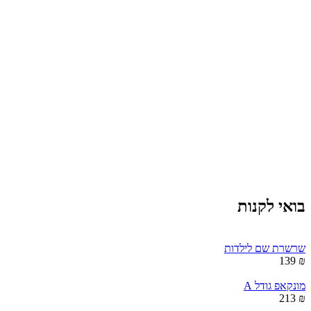
בואי לקנות
שרשרת שם לילדות
₪ 139
מונקאפ גודל A
₪ 213