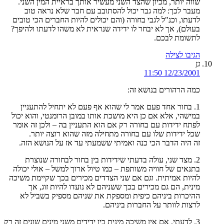
שווה יותר, מכיון שהצד השני מעשיר אותך בראיית המין השני.
מעבר לכך: למה גבר יכול להסתובב עם חבר שלא נראה טוב
לדעתו, וכנ"ל לגבי בחורה (והם יכולים להיות החברים הכי טובים
בעולם), אך לא יבחר לו ידידה שנראית לא משהו לדעתו ולהיפך?
לתשומת לבכם.
הגיבו לצילה
גן
12/23/2001 11:50
כמה הרהורים בנושא זה:
1. בחור אחד פעם אמר לי שהוא אף פעם לא יתחיל להתעניין
במישהי, אלא אם כן היא מושכת אותו במובן הרומנטי, והוא יכול
לפתח ידידות עם בחורה רק אם הוא התעניין בה – ולכן זה אומר
שכל ידידות שלו עם בחורה מתחילה מזה שהוא רוצה יותר.
זה היה הדבר הכי כנה ואמיתי ששמעתי עד אז על הנושא הזה.
2. מצד שני, עולה בדעתי שידידות בין בחור לבחורה שנוצרת
בתנאים של חוויה משותפת – כמו טיול ארוך למשל – אולי יכולה
להיות אמיתית. וגם אם שני הצדדים מכירים בכך שקיימת משיכה
מינית, הם גם מכירים בכך ששניהם לא נועדו להיות זוג, אך
ההיכרות ביניהם כיפית ומספקת את שניהם מספיק בשביל לא
לרצות לוותר על החברות ביניהם.
3. לדעתי, אם אין משיכה מינית בין ידידים משני מינים שונים זה רק