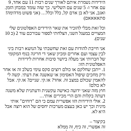
הידידות נשמרת איתם לאורך שנים רבות 11 עם אחד, 9
עם אחר ו- 5 שנים עם השלישי. כך שזה עומד במבחן הזמן.
ואגב, אני לא בן אדם קל, כלל וכלל… (אני פשוט מדהימה!
סתאאאאם)
וכל זאת מבלי להזכיר את שאר הידידים האפלטונים שלי
המצויים במעגל השני, הצלחתי לספור עבורכם עוד 2 (כ 10
שנים).
אני חייבת להודות עם זאת שחשבתי על הנושא רבות ביני
לבין עצמי ועם אחרים ומכיון שאני די חריגה בנוף המקומי
של חברותי אני מעלה ביושר סיבות אחרות לידידות
האפלטונית הזו:
1. ייתכן שחלקם או כולם רוצים סקס עימי בשלב זה או אחר
ורק מחכים שיפול האסימון או שאשנה את דעתי. קשה לי
להאמין שכולם במצב זה. אחד? או.קי. שניים? או.קי. אבל
לא כולם!
חוץ מזה שאני ידועה כאישה עקשנית ודעתנית שלא משנה
דעתה בקלות והם הרי מכירים אותי…
2. אולי הידידות הזו אפשרית עמם כי הם "דוחים" אותי
מינית וכך יש כאן בעצם מערכות יחסים של הוא רוצה אבל
היא לא.
בקיצור –
זה אפשרי, זה כיף, זה ממלא