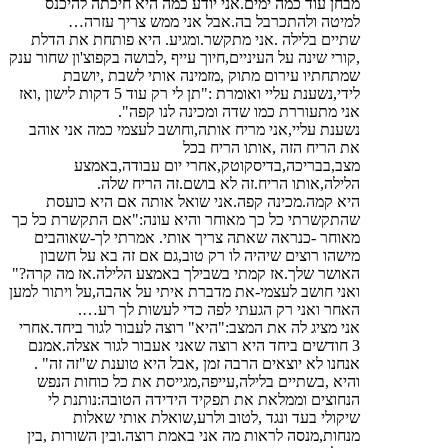
מבחן עוד כמה ימים.אני יודע כמה היא חיכתה להיכנס
למיטה ולהתכרבל בה.אבל אני ממש צריך עזרה…
שתיים בלילה .אני מתקשר.ומגיע. היא פותחת את הדלת
,קורי שינה על העיניים,חיוך עייף ,לבושה בקפוצ'ון שחור ענק
שמתחתיו עירום מתוק ,מזמינה אותי לשבת ,יושבת
לידי,נשענת עליי ואומרת :"תן לי רק עוד 5 דקות לישון ,ואז
אני מתעוררת כמו שדה ומכינה לנו קפה".
נשענת עליי,אני מריח אותה,וחושב לעצמי כמה אני אוהב
את הריח הזה ,אותו הריח בכל
מצב,בבריכה,בדיסקוטק,אחרי יום עבודה,באמצע
הלילה,אותו הריח.זה לא בושם.זה הריח שלה.
היא קמה.מכינה קפה.אני שואל אותה אם היא כועסת
שהתקשרתי כל כך מאוחר והיא עונה:"אם התקשרת כל כך
מאוחר -כנראה שאתה צריך אותי. אמרתי לך-שאוהבים
מישהו רוצים שיהיה לו רק טוב,גם אם זה בא על חשבון
האושר שלך.אז קמתי בשבילך באמצע הלילה.אז מה קרה?"
ואני חושב לעצמי-את מדברת איתי על אהבה,על ויתור למען
האחר ואני רק הגעתי לפה כדי לעשות לך רע….
אני מציג לה את המצב:"היא" רוצה לעבור לגור ביחד.אחרי
3 חודשים ביחד היא רוצה שאני אעבור לגור אצלה.אמנם
אנחנו לא יוצאים הרבה זמן ,אבל היא טוענת ש"זה זה" .
והיא ,בשתיים בלילה,עייפה,מגייסת את כל כוחות הנפש
הנחוצים וממלאת את תפקיד הידידה הטובה:נותנת לי
שיקולי בעד ונגד ,לטוב ולרע,שואלת אותי שאלות
מנחות,מנסה לראות מה אני באמת רוצה.ובין השורות ,בין