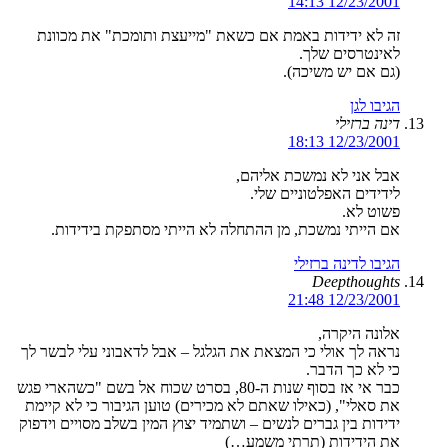
12/23/2001 14:13
זה לא ידידות באמת אם כשאת "מייעצת ותומכת" את מכוונת
לאינטרסים שלך.
(גם אם יש משיכה).
הגיבו לגן
דינה ברזילי
12/23/2001 18:13
אבל אני לא נמשכת אליהם,
לידידים האפלטוניים שלי.
פשוט לא.
אם הייתי נמשכת, מן ההתחלה לא הייתי מסתפקת בידידות.
הגיבו לדינה ברזילי
Deepthoughts
12/23/2001 21:48
אלונה היקרה,
נראה לך אולי כי המצאת את הגלגל – אבל לדאבוני עלי לבשר לך
כי לא כך הדבר.
כבר אי אז בסוף שנות ה-80, בסרט שכוח אל בשם "כשהארי פגש
את סאלי", (כאילו שאתם לא מכירים) טוען הגיבור כי לא קיימת
ידידות בין גברים לנשים – ושתמיד יצוץ המין בשלב מסויים וידפוק
את הידידות (תרתי משמע…)