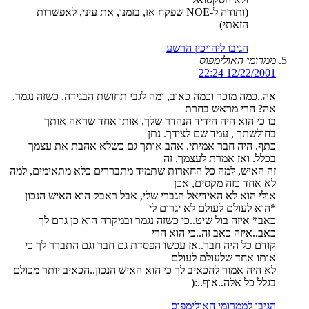
(ותודה ל-NOE שפקח אז, בזמנו, את עיני, לאפשרות
הזאתי)
הגיבו ליהויכין הרשע
ממרומי האולימפוס
12/22/2001 22:24
אה..כמה מוכר וכמה כאוב, ומה לגבי תחושת הבגידה, כשזה נגמר,
אה? הרי מראש בחרת
בו כי הוא היה הידיד הנהדר שלך, אותו אחד שראה אותך
בחולשתך , עמד שם לצידך. נתן
כתף. היה חבר אמיתי. אהב אותך גם כשלא אהבת את עצמך
בכלל. ואז אמרת לעצמך, זה
זה האיש, למה כל החארות שתמיד מתבררים כלא מתאימים, למה
לא אחד כזה מקסים, אכן
אולי הוא לא האידיאל הגברי שלי, אבל ראבק הוא האיש הנכון
*הוא לעולם לעולם לא יגרום לי
כאב* איזה בול שיט..כי כשזה נגמר ובמקרה הוא כן גרם לך
כאב..איזה כאב זה..כי הוא הרי
קודם כל היה חבר..אז עכשו הפסדת גם חבר וגם התברר לך כי
אותו אחד שלעולם לעולם
לא היה אמור להכאיב לך כי הוא האיש הנכון..הכאיב יותר מכולם
בגלל כל אלה..אוף..:(
הגיבו לממרומי האולימפוס