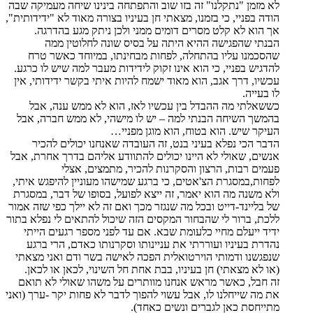
לא מזמן "נתקלנו" זה בזו שוב והתפתחה בינינו שיחה מעמיקה שבה
הודה בפניי, כי בזמנו, מצאתי חן בעיניו בצורה מאוד לא "ידידותית",
אך הוא לא קלט מסרים דומים ממני ולכן ניתק מגע בהדרגה.
הבנתי שהפגישה ההיא היתה על בסיס שונה לחלוטין ממה
שהסכמנו עליו בהתחלה, לפחות מבחינתו, במיוחד כאשר טרח
להדגיש בפניי, כי הוא אינו זקוק לידידות מעבר למה שיש לו כרגע.
עכשיו, דרך אגב, הוא מאוד ישמח להיות איתי בקשר ידידותי, אין
לו בעייה.
כששאלתי מה ההבדל בין עכשיו לאז, הוא לא ממש ענה, אבל
בהמשך השיחה הבנתי למה – יש לו מישהי, לא ממש חברה, אבל
העיקר שיש. הוא בטוח, הוא מוגן מפניי…
הדבר הכי נפלא בעיני בנט, זה העובדה שאנחנו יכולים להכיר
אנשים, שאולי לא היינו יכולים להתוודע אליהם בדרך אחרת, אבל
פעמים רבות, הרצון והסקרנות להכיר, מתמצים, אצלי
לפחות,במסגרת הצ'אטים, כי ברגע שמישהו מעוניין להיפגש איתי,
ולא משנה מה הוא יאמר, זה ייצא לפועל, בסופו של דבר, במסגרת
של בליינד-דייט ובכל מה שנגזר מכך ואם זה לא יילך כפי שזה אמור
ללכת, ברור לי שהבחור המקסים הזה שיכול להתאים לי נפלא בתור
ידיד ייעלם מחיי כלעומת שבא. אם עד לפני מספר רגעים הייתי
נהדרת בעיניו ועוררתי את עניינותו וסקרנותו כאדם, הרי ברגע
שנפגשנו ודמותי הוירטואלית הפכה לאישה בשר ודם ואני מצאתי
(או לא מצאתי) חן בעיניו, בבת אחת חל השינוי, לכאן או לכאן.
זה חבל, כאשר מראש אנחנו מוותרים על משהו שאולי לא תואם
את מה שייחלנו לו, אבל עשוי להפוך לדבר לא פחות יקר -ערך (ואני
מתייחסת כאן לגברים ונשים כאחד).