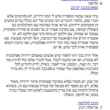
קליופה
12/22/2001 22:37
נניח שאני עכשיו מספרת שיש לי המון ידידים, לא מזדמנים אלא
חברי נפש, כלומר החברים הכי טובים שלי הם בכלל גברים (ונשים
הן מקסימום ידידות), שראו אותי בפיג'מה עם הכלבלבים וגם
בשמלת קטיפה, עם מסיכת אצות ים על הפנים או פודרה ומסקרה,
עצובה או שמחה, עם חלקם יש מתח מיני ועם חלקם לא. זה
אשכרה הורס את הפואנטה של הכתבה, הא? לוגיקה פשוטה. אם
מישהי אומרת שאין כזה דבר ידידות אפלטונית, ואני נותנת דוגמא
ספציפית אחת לכך שיש, אז יש.
אולי יהיה נכון יותר לאמר שיש אנשים שאצלם ידידות אפלטונית
לא עובדת, ואז אני מוכנה לקבל. אבל להגיד שלא יכול להיות כזה
דבר, זה קצת , המממ, איך לאמר, כאילו, לרוץ להודיע לכל
הזכרונות בפלאפון שלי שמחר ב-22:00? לא ברור לי, לא ברור
בכלל.
מה שכן, יש משהו נפלא באהבה שצומחת מתוך ידידות. מאוד
נפלא. ויש גם מספר לא מבוטל של בעיות שבאות עם זה, כשהוא
מתחיל לתהות עם את עדיין מתגעגעת לאקס הזה שעליו בכית
בזמנו, או להיפך, וכאלה.
הגיבו לקליופה
אריאלה רביב