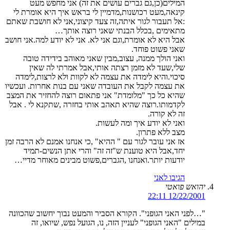
המילים(כן,גם גברים עושים את זה) אני מחפש מעט
קינאה,מעט רכושנות,מדמיין לי בראש איך היא אומרת לי
:אל תעבור לגור איתה,זה צעד קיצוני,אני לא חושבת שאתם
מתאימים ,בכלל הבנתי שאני רוצה אותך…
אבל היא לא אומרת,וגם אני לא. אני לא יודע למה.אני חושב
שאני פשוט פוחד.
ואני הולך ממנה, עצוב,מבין שאני מאוהב בידידה טובה
שלי,שעד לא מזמן רצתה אותי,אבל אמרתי לה שאין
סיכוי.והיא לימדה את עצמה לא לקוות ולא לרצות,לימדה
את עצמה לקבל את העובדה שאני עם בנות אחרות. ועכשיו
שהיא כל כך "מלומדת" אני פתאום רוצה להחזיר את המצב
לקדמותו.רוצה שהיא תאהב אותי בחזרה ,שתקנא לי . אבל
זה לא קורה.
ואני לא יודע איך ומה לעשות.
מצב ללא פתרון.
אז אני עובר לגור עם " ההיא" ,כי אנחנו אמנם לא הרבה זמן
יחד,אבל היא טוענת ש"זה זה" והרי אתן הנשים-תמיד
יודעות יותר.ואנחנו ,הגברים,פשוט מבינים מאוחר מדיי…
הגיבו לאני
יהואש פואטי
12/22/2001 22:11
"…לפני האני הגופני". הקורא הסביר והמעט נבוך יחשוב שהכוונה
במילים "האני הגופני" לעניין הזה, נו, הגועל נפש, שיואו, זה