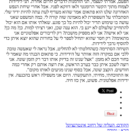
הפעם, אמרתי לעצמי, תני הזדמנות לדברים לזרום אחרת. תני לידידות
לצמוח מתוך הקשר הרומנטי ולאו דווקא לפניו. אבל אחרי שיחת הנפש
האחרונה שלנו הוא פתאום אמר שהוא מעדיף לעת עתה להיות ידיד שלי.
הסתכלתי על השפופרת לא מאמינה שזה קורה לי. כמה המשפט שאני
עושה בו שימוש תדיר יכול להיות כל כך פוגע. שאלתי אותו אם הוא יכול
להתחייב שלעולם לא ייגע בי. הוא ענה שכן, ואני רציתי למות. כן? מה כן?
אני לא אישה? אני לא מספיק מושכת? רק לדיבורים אפלטוניים אני
מתאימה? רק חסר שהוא יתחיל לספר לי על בחורות שהוא יוצא איתן כדי
להוסיף נדבך לידידות.
השיחה הסתיימה כשהחלטתי לא להחליט, אבל נראה לי שאעשה טובה
ללבי אם במקרה הזה אוותר על הידידות. כי פתאום הבנתי מה שאמר לי
בחור חכם לא מזמן: "אצל שנינו זה בדיוק אותו דבר רק הזמן שונה. אני
רוצה לשכב איתן כבר בערב הראשון, את רוצה אותם רק אחרי כמה
חודשים. הקצב שונה, אבל בסוף שנינו מגיעים לאותו מקום".
אז התווכחתי, מחיתי, התעקשתי. היום אני משפילה ראש בהכנעה. אין
ידידות אפלטונית. פשוט, אין כזו חיה.
הקודם:
העליה של רחוב אינטרנציונל
הבא :
נקודה