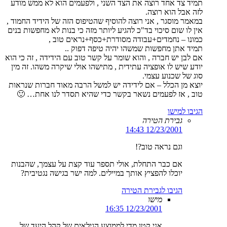
תמיד צד אחד רוצה את הצד השני , ולפעמים הוא לא ממש מודע
לזה אבל הוא רוצה.
במאמר מוסגר , אני רוצה להוסיף שהטיפוס הזה של הידיד החמוד ,
אין לו שום סיכוי בד"כ להגיע ליותר מזה כי בנות לא מחפשות בנים
כמונו – נחמדים+עבודה מסודרת+כסף+נראים טוב ,
תמיד אתן מחפשות שמשהו יהיה טיפה דפוק ..
אם לבן יש חברה , והוא שומר על קשר טוב עם הידידה , זה כי הוא
יודע שיש לו אופציה עתידית , מתישהו אולי שיקרה משהו. זה מין
סוג של שכנוע עצמי.
יוצא מן הכלל – אם לידידה יש למשל הרבה מאוד חברות שנראות
טוב , אז לפעמים נשאר בקשר כדי שהיא תסדר לנו אחת… 🙂
הגיבו למישו
גבירת הטירה
12/23/2001 14:43
וגם נראה טוב?!
אם כבר התחלת, אולי תספר עוד קצת על עצמך, שהבנות
יוכלו להפציץ אותך במיילים. למה ישר בגישה נגטיבית?
הגיבו לגבירת הטירה
מישו
12/23/2001 16:35
אני קטן מדי לממוצע הגילאים של קהל היעד של