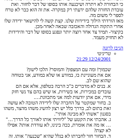
כי הבחורה לא ויתרה ושיכנעה אותו בסופו של דבר לחזור. ואת
עובדת החזרה שלהם ידעתי רק במקרה- את זה הוא כבר לא טרח
לספר לי משום מה.
מאז הורדתי הילוך בידידות שלנו. קצת קשה לי להישאר ידידה שלו
אחרי התקוה הגדולה והאכזבה שבאה לאחר-מכן.
בקיצור- תמיד צד אחד רוצה יותר ונפגע בסופו של דבר והידידות
לא תחזיק מעמד.
הגיבו לרונה
טריניטי
12/24/2001 21:29
שכמוך! ומה עם המצפון? והמוסר? הלכו לישון?
אם את מעוניינת בו, במודע או שלא במודע, אני בטוחה
שהוא שם לב.
א. בנים לא מדברים כ"כ הרבה בטלפון, אלא אם הם
עובדים במכירות, או בשירות, או שיש בהם צד נשי חזק
מידי, אם אתן יודעות למה אני מתכוונת….
ב. בחור שמקטר על החברה שלו לידידה הטובה לא עושה
זאת בתום לב, בדרך כלל יש רצון להשיג משהו מהצד, משהו
בסגנון "אשתי לא מבינה אותי".
ג. אהבתי את הקטע של "ליוויתי אותו לאורך כל הדרך…"
… אז מה את אומרת, ככה בינינו, לא עודדת אותו? אפילו
לא קצת?
ד. הבחור חזר לחברתו לא בגלל שהיא "שכנעה" אותו. זה