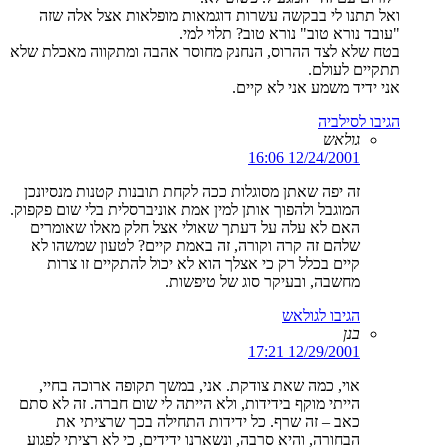
ואל תתנו לי בבקשה עשרות דוגמאות מופלאות אצל אלה שזה
"עובד נורא טוב" נורא טוב? תלוי למי.
בטח שלא לצד ההרוס, הנחנק מחוסר אהבה ומתקווה מאכלת שלא
תתקיים לעולם.
אני ידיד משמע אני לא קיים.
הגיבו לסילביה
גולאש
12/24/2001 16:06
זה יפה שאתן מסוגלות ככה לקחת תובנות קטנות מנסיונכן
המוגבל ולהפוך אותן למין אמת אוניברסלית בלי שום פקפוק.
האם לא עלה על דעתך שאולי אצל חלק מאלו שאומרים
שלהם זה קרה וקורה, זה באמת קיים? לטעון שמשהו לא
קיים בכלל רק כי אצלך הוא לא יכול להתקיים זו צרות
מחשבה, ובעיקר סוג של טיפשות.
הגיבו לגולאש
בנן
12/29/2001 17:21
אוי, כמה שאת צודקת. אני, במשך תקופה ארוכה בחיי,
הייתי מוקף בידידות, ולא הייתה לי שום חברה. זה לא סתם
כאב – זה שרף. כל ידידות התחילה בכך שרציתי את
הבחורה, והיא סרבה, ונשארנו ידידים, כי לא רציתי לפגוע