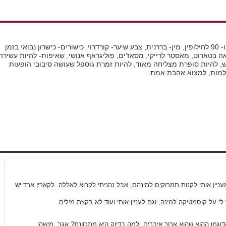
גיל- 3, 28, ו- 90 לחילופין, מין- בררנית, צבע שיער- קורדרוי. כישורים- כישרון נבואי בזמן
אה בטארוט, מאסטר לרייקי, מסאז'ים, פוליגראף אנושי. שאיפות- להיות עשירה
ש, להיות סופרת מצליחה מאוד, להיות זמרת גוספל שעושה סיבובי הופעות
למות, למצוא אהבת אמת.
8/7/2001 20:26
יין אותי לקנות תמרוקים למינהם, אבל נהניתי לקרוא לאללה. לקארין ארד יש
י על קוסמטיקה למינה, וגם לעניין אותי ועוד לא בקצת מילים
וגמן ההוא שהוא ארוך איברים, למה בדיוק היא מתכוונת? אגב, מישהי