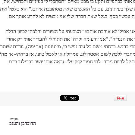
 אותי בכתפיים ותקע בי מבט מאיים "תסתכלי לי בעיניים ותכחישי. את,
 שלך בעיתונים, עם כל האנשים שאת מסתובבת איתם." הוא טלטל אותי
ה עכשיו כסף. בגלל שאת חברה שלי אני מבטיח לא להרוג אותך אם
אני אפילו לא אוהבת אותם!" הצבעתי על הציורים והלכתי לכיוון הדלת
ר את הנגריה". "אני יודע מה יקרה! את תתחילי להעריך אותי רק אחרי
י ברגש. ברחתי משם כל עוד נפשי בי, מזועזעת (אך יפה), נודרת שיותר
ברי ללכת לשום אסטרולוג, נומרולוג או לאכול טופו. אז ברחתי- אז מה?
 קל להיות גיבור- לחי חמור קטן עלי- נראה אותו יושב בפרילנד ביום
הקודם:
הדובדבן והענב