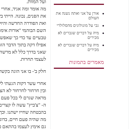
ועל המוות.
מה אומר ומה אגיד, אחרי
אורן
על
אני ואתה נשנה את
את הפנים, נכונה. הייתי ב
העולם
גבי
על
מונולוגים מהסלולרי
השם הבוהמי "אורות אימפ
מיה
על
דברים שגברים לא
טבעיים עד כדי כך שאפשר 
מכירים
אפילו דקה בתוך הדבר הזה
מיה
על
דברים שגברים לא
מכירים
שאני בדרך כלל לא מרשה 
לעצמי תחרות.
מאמרים בתמונות
חלק ב'- בו אני הוגה בקשר 
אחרי עשר דקות הגעתי לש
ובין חרחור לחרחור לא ה
מראה שגרם לי בכל פעם מ
ה- "צ'ביץ" עשה לו קצרי
בהבטחה שחייו ישתנו. וכך
מה שהיה פעם חיים, בדוגמנ
גם אימץ לעצמו בהתאם כמה