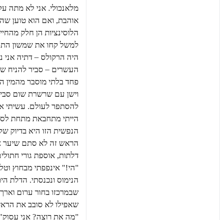
מלאנכולי. אני לא מתה על 
אוהבת, ואם הוא טוען שהמ
הלוסינציות הן חלק מהחיי
למשל קחו את שמשון התנ"כ
היה הרקולס – דתיה אני נה
העשרים – סביר להניח שהו
פחד בלתי מוסבר מהמין הש
וישן עם שרשרת שום סביב צ
להסתפר לעולם. עשיתי את 
הייתי מתחבאת מתחת לספה
הנפשית הזו היא בדיוק של
הראש זה לא סתם שיער א
דלתות, אוספת גורי חתולי
"הי!" אינפפתי מבחוץ וט
הנימוס ונכנסתי. הדלת הית
שבמרכזו בחור ערום וארך ג
שאפילו לא סובב את הראש 
"מה את רוצה? אני עסוק"