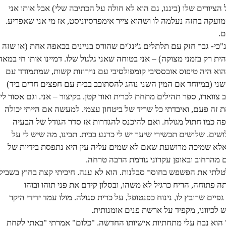
הציורים שלו (ביננו, גם הוא לא חולה על הכתיבה שלי) אבל אותו אני
ועקה בחזה נעלמה לו ושהוא צייר אימפרסיוניסט, אז מי אני שאפריע.
ם.
י- גבר חזק עם תלתלים ג'ינג'ים שהורס בניינים בכאפה אחת (או שזה
ית רק בזמני מצוקה) – אני בטוחה שאני גלגול שלו. דמיינו אותו חי במאה
א היה טיפוס אובססיבי קומפולסיבי עם נוירוזות קשות, שמתמודד עם
ני (במיוחד אם המין השני נוהג להסתובב בבית עם חפצים חדים ביד)
ווארו, ספר תהילים מתחת לכרית ואור קטן. בקיצור – אני. וגם אסור לי
זה פעם, ואיבדתי כל שריד של ביטחון עצמי. למעשה אם הייתי יכולה
 כמו חתול מגולח. ואם להיכנס להגדרות אז סדר הגודל של הבעיה
ושים. שלושים תכשירי שיער יש לי כרגע בבית. תבינו, מה שיש לי על
לא שמיכה מרושעת שאם לא שמים עליה עין היא נתפסת בידיות של
ם מהרחוב ובאופן עקרוני גורמת הרבה טרחה.
לטלתי את הפשפש בחוסר סבלנות. הוא לא ענה. חיכיתי קצת בחוץ בשביל
ה פתוחה, הריח כרגיל לא משהו, ובסלון קידם את פני תוהו ובוהו
פיים שרובץ לו, נינוח כפנטופל, על כרית סגולה. מולו עמד ידידי היקר
לכיווני, מקפיד על ארשת פנים אומנותית.
 הוא נבח עלי מתחתיות אישיותו החדשה. "כלום" אמרתי "באתי לקחת