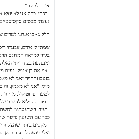
אותך לקפה".
"ככה? ככה אני לא יוצא א
נעצתי מבטים סקסיסטיים ב
חלק ג'- בו אנחנו למדים 
שמתי לי אודם, צבעתי ריס
בגרון למראה המדוגם הרגש
ומנפנפת בפודרייתי האלגנט
"או! את בן אנוש- נעים מ
בזעם והחויר "אני לא מאמ
מולי. "אני לא מאמין. זה 
למען הפרוטוקול, מריחות 
דומות להפליא לעיצוב של
"תגיד, השתגעת?" לחשתי ו
כבר עם השגעון גדלות שלך 
המקסים ביותר שהצלחתי ל
וצל! עושה לך עור חלק! צ