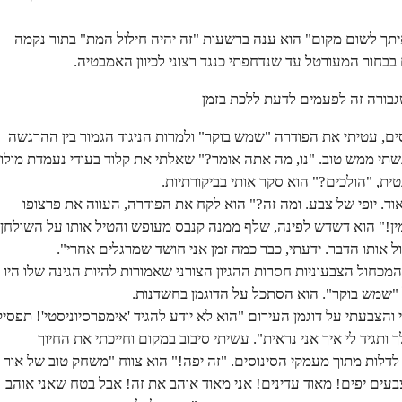
יתך לשום מקום" הוא ענה ברשעות "זה יהיה חילול המת" בתור נקמה
בחור המעורטל עד שנדחפתי כנגד רצוני לכיוון האמבטיה.
שגבורה זה לפעמים לדעת ללכת בזמן
ים, עטיתי את הפודרה "שמש בוקר" ולמרות הניגוד הגמור בין ההרגשה
תי ממש טוב. "נו, מה אתה אומר?" שאלתי את קלוד בעודי נעמדת מולו
ית, "הולכים?" הוא סקר אותי בביקורתיות.
אוד. יופי של צבע. ומה זה?" הוא לקח את הפודרה, העווה את פרצופו
ין!" הוא דשדש לפינה, שלף ממנה קנבס מעופש והטיל אותו על השולחן
בול אותו הדבר. ידעתי, כבר כמה זמן אני חושד שמרגלים אחרי".
המכחול הצבעוניות חסרות ההגיון הצורני שאמורות להיות הגינה שלו היו
 "שמש בוקר". הוא הסתכל על הדוגמן בחשדנות.
הצבעתי על דוגמן העירום "הוא לא יודע להגיד 'אימפרסיוניסטי'! תפסיק
ותגיד לי איך אני נראית". עשיתי סיבוב במקום וחייכתי את החיוך
דלות מתוך מעמקי הסינוסים. "זה יפה!" הוא צווח "משחק טוב של אור
בעים יפים! מאוד עדינים! אני מאוד אוהב את זה! אבל בטח שאני אוהב