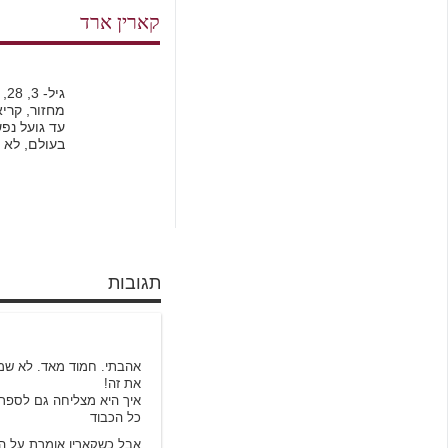
קארין ארד
מחזור, קרי
עד גועל נפ
בעולם, לא 
תגובות
בנו של החדק
אהבתי. חמוד מאד. לא שמענ
את זה!
איך היא מצליחה גם לספר ל
כל הכבוד
אבל כשקארין אומרת על הד