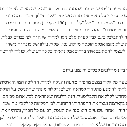
 החפיפה גיליתי שהטענה שמתנוססת על האריזה לפיה הצבע לא מכתים
שוק. עטיתי על עצמי איזו סחבה ושמתי בשקית ניילון חיננית כמה בגדים
ואת הפודרה החדשה והיוקרתית "שמש בוקר" של "קלרינס" (180 שקלים) מתוך הסדרה בעלת
רסיוניסטים". המוצרים, מפאת היותם עשויים מכל כך הרבה חומרים
להתבלבל בינם לבין קערת סלט ניסו למחות שאין זה לפי כבודם לבלות
 שלא מזמן אכלס קופסת מזולה. נכון, שקית ניילון של סופר זה משהו
לעצמי להסתובב איתו ברחוב אבל נראיתי כל כך רע שלא יכולתי להרשות
בין נומרולוגים קבליים ודוגמני עירום
ער של קלוד במצב מחפיר, מזיעה וחנוקה למרות ההליכה המאוד איטית
צלחתי להימנע מהגיחוך למראה השלט: "קלוד מונה" שהתנוסס על הדלת,
חדש לקלל את הקבליסטית הנומרולוגית שאחראית לכך. אתם מבינים,
ם בקארמה ועצר את התפתחותו הרוחנית לכן המליצה לו לקצץ את שמו
 היה – אחרי שבועיים הוא סגר את העסק, רב עם כל חבריו, והחליף את
י עירום ובציור אובססיבי של הגינה המוזנחת שלו. קלוד בחור יסודי, לכן
 מניירות של אמנים רעבים – קפריזות, הרגלי ניקיון קלוקלים ומבט