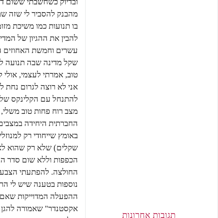
ובדיוק כשחשבתי ששום דבר
מהבנק להסביר לי שזה שבח
בו תנועות כמו משיכת מזו
להבין את ההגיון של המד
עשרים וחמשת האחוזים ה
שקל מדינה שבה תנועה ל
טוב, אמרתי לעצמי, אולי
אני לא רוצה לגרום נחת ל
להתנחל עם הקלינקס שלי א
מצב רוח פחות טוב משלי, 
החברתית היחידה במצבים 
שקלים) שלא רק שהוא לא 
הכפפות וללא שום סדר הגי
החולצה. להפתעתי הצבע ה
נוספות בטענה שיש לי הר
ההפעלה המדוייקות שאם ה
אקסטנדר" שאמורה להגן על
תגובות אחרונות