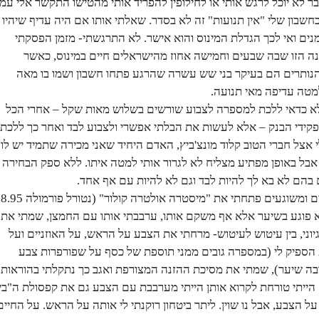
 לא יוכל לרגש אותי או לחילופין להפריד אותי מהטישו התקשר אלי עמי
שבון שלי "אין תנועות" זה לא בסדר. שאלתי אותו אם היה עדיף שיהיו
מנים ואי לכך הגדלת המינוס והוא אישר. לא התרגשתי- מזמן הפסקתי
ינה הזו שבה שבעים וחמישה אחוז מהישראלים חיים במינוס, כאשר
נותרים הם בעיקר בני שש עשרה שהרגע פתחו חשבון ושמו בו מאה
מטה עדיפה מאי תנועה.
 לא כדאי ללכת למספרה לצבוע שורשים בשלוש מאות שקל – אחרי הכל
פקידי הבנק – אלא לעשות את הבלתי אפשרי ולצבוע לבד ואחר כך ללכת
צל חברי הטוב קלוד מונצ'ביץ, האדם היחיד שאני מכירה שתמיד יש לו
אבל באופן מפתיע מצליח לא לגרור אותי למטה איתו. ללא ספק הבחירה
בהם לא בא לך להיות לבד וגם לא להיות עם אף אחד.
באומץ שייחודי רק למנוזלים ומשוגעים פתחתי את "מיסטרה אולטרה קולור" (נ
פוגע בשיער אלא אף משקם אותו, ערבבתי אותו עם החמצן, שמתי את
וני, בין עיטוש לעיטוש- מרחתי את הצבע על הראש, על האוזניים ועל
ספיק לי (במספרה גובים ממני תוספת של כסף על שפורפרות צבע
בה שיער), שמתי את מסיכת ההזנה המצורפת ואגב כך נתקלתי בהוראות
ייתי טורחת לקרוא אותן הייתי מערבבת עם הצבע גם את קפסולת ה"ביו
 הצבע, אבל נו שוין. ליתר ביטחון רוקנתי לי אותה על הראש. על החיים