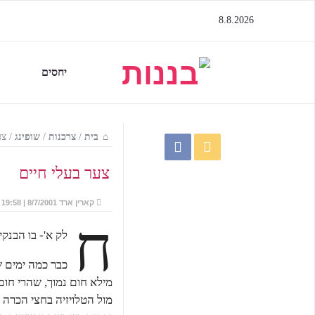
8.8.2026
יחסים
בית
/
צרכנות
/
שופינג
/
צע
צער בעלי חיים
קארין ארד
8/7/2001 | 19:58
ח
לק א'- בו הבנק
כבר כמה ימים ש
מילא חום נמוך, שהרי חום
מול הטלויזיה בחצי הכרה