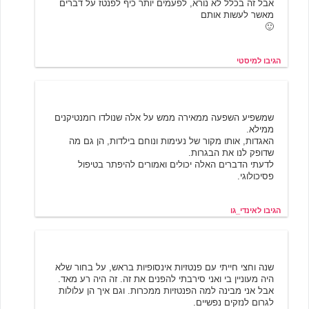
אבל זה בכלל לא נורא, לפעמים יותר כיף לפנטז על דברים
מאשר לעשות אותם
🙂
הגיבו למיסטי
אינדי_גו
5/20/2001 18:44
שמשפיע השפעה ממאירה ממש על אלה שנולדו רומנטיקנים
ממילא.
האגדות, אותו מקור של נעימות ונוחם בילדות, הן גם מה
שדופק לנו את הבגרות.
לדעתי הדברים האלה יכולים ואמורים להיפתר בטיפול
פסיכולוגי.
הגיבו לאינדי_גו
אלמוני
5/20/2001 19:07
שנה וחצי חייתי עם פנטזיות אינסופיות בראש, על בחור שלא
היה מעוניין בי ואני סירבתי להפנים את זה. זה היה רע מאד.
אבל אני מבינה למה הפנטזיות ממכרות. וגם איך הן עלולות
לגרום לנזקים נפשיים.