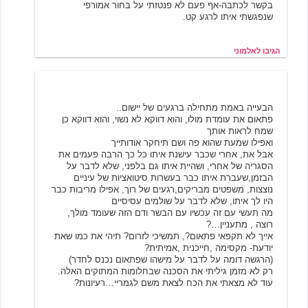
בקשר לכתבה-אף פעם לא פנטזתי על בחור אמורפי
שנפגשתי איתו לרגע קט.
הגיבו לאלמוני
אנונימוס אחרת
5/20/2001 21:27
הבעייה באמת מתחילה ברגעים של יישום..
פתאום את עומדת מולו, והוא דווקא לא נשוי, והוא דווקא כן
שמח לראות אותך
ואפילו שמעת שהוא פה ושם תיחקר אודותייך
אבל את, אחרי שכבר עישנת איתו כל כך הרבה פעמים את
הסגריה של אחרי, ושהיית איתו גם בלפני, שלא לדבר על
הבזמן,שעברת איתו כבר בעשרות סיטואציות של עיניים
נוצצות, משפטים מבריקים,רגעים של רוך, אפילו מריבות כבר
היו לך איתו, שלא לדבר על שולמים עסיסיים
מה תעשי עם זה עכשיו עם הבשר ודם הזה שעומד מולך,
רוצה , מתעניין…?
אייך לא תקפאי פתאום?, תמשיכי לזרום? תיהי את כמו שאת
יודעת- מקסימה ,חייכנית ,אמיתית?
(הרגשה דומה על לדבר על מישהו שפתאום נכנס לחדר)
רק לא מזמן גיליתי את הסכנה שבחלומות המתוקים האלה.
עוד לא מצאתי את הכח לצאת משם לגמריי…רעיונות?