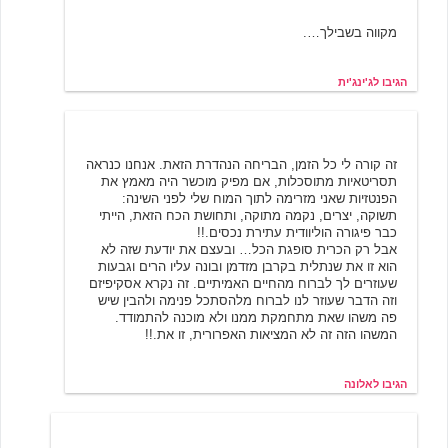
מקווה בשבילך….
הגיבו לג'ינג'ית
אלונה
5/26/2001 21:01
זה קורה לי כל הזמן, הבריחה הנהדרת הזאת. אנחנו כנראה
תסריטאיות מתוסכלות, אם מפיק מוכשר היה מאמץ את
הפנטזיות שאני מזרימה לתוך המוח שלי לפני השינה:
תשוקה, יצרים, נקמה מתוקה, ותחושת הכח הזאת, הייתי
כבר פיגורה הוליוודית עתירת נכסים.!!
אבל רק הכרית סופגת הכל… ובעצם את יודעת שזה לא
הוא זו את שנתלית בקרבן מזדמן ובונה עליו הרים וגבעות
שעוזרים לך לברוח מהחיים האמיתיים. זה נקרא אסקיפיזם
וזה הדבר שעוזר לנו לברוח מלהסתכל פנימה ולהבין שיש
פה משהו שאת מתחמקת ממנו ולא מוכנה להתמודד.
המשהו הזה זה לא המציאות האפרורית, זו את.!!
הגיבו לאלונה
זואי
5/24/2001 16:10