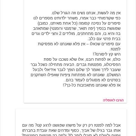
אופליה
5/22/2001 12:17
אין מה לעשות, אנחנו נשים וזה הגורל שלנו.
כפי שקודמותיי כבר אמרו, משחר ילדותינו מספרים לנו
סיפורים על נסיכה קסומה (כל אחת מאיתנו, כמובן)
שפוגשת בנסיך (יפה תואר, שרמנטי ורומנטי) שמתאהב
בה והיא בו, והם מתחתנים, מולידים 2 וחצי ילדים וגרים
בבית פרטי עם כלב.
עם סיפורים שכאלו – אין פלא שאנחנו לא מפסיקות
לפנטז.
היש קץ ליסורנו?!
כולנו, או לפחות רובנו, אלו שלא נשכבו על ספת
הפסיכולוג, מפנטזות גברים. הבעיה מתחילה כשכל גבר
שעובר לידך ואומר לך שלום הופך לגבר אידיאלי ולבעל
המושלם. שאנחנו לא מפתחות ציפיות שאפילו השחקנים
בסרטים לא מסוגלים לעמוד בהם.
אז פלא שאנחנו מתאכזבות כל-כך?!
הגיבו לאופליה
אליה
5/22/2001 15:47
אבל למה לפנטז רק רק על מישהו שפגשנו לרגע קט? מה עם
אותו גבר בגילו של אביך, כסוף ומדהים שאת עובדת בחברתו
יומיום ולעולם לא תוכלי לומר לו? ולמה רק פנטזיות רומנטיות?