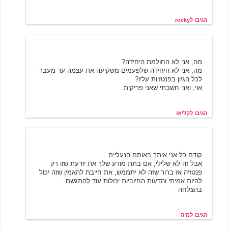
הגיבו לrocky
קליאו
5/21/2001 14:45
מה, אני לא החולמת היחידה?
מה, אני לא היחידה שלפעמים משקיעה את עצמה עד מעבר
לכל הגיון בפנטזיות עליו?
אוי, ואני חשבתי שאני פריקית.
הגיבו לקליאו
מיה
5/21/2001 17:59
קודם כל אני איתך באותם הנעליים
אבל זה לא שלילי, אם בתת מודע שלך את יודעת שזו רק
פנטזיה אז ברור שזה לא יתממש, את חייבת להאמין שזה יכול
להיות אמיתי והדעות החיוביות יכולות עוד להתגשם….
בהצלחה
הגיבו למיה