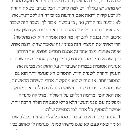
שיהיה ברור, היום הראשון בעולם של דיסני הוא דווקא מסעיר.
יש מתח, יש עלילה, יש למה לחכות. אבל בערב, כשאת חוזרת
לארבע קירות ורואה אפס הודעות במזכירה האלקטרונית, את
לא מבינה מה קורה, ואז , כן עכשיו -אבוד לך! הגבר הזה שכבר
היה אמור לבנות במו ידיו המסוקסות את חופת הקידושין שלכם
איכזב ואת נכנסת לאטרף. מה זאת אומרת הוא לא מתקשר?
הרי ראיתי את הניצוץ הזה בעיניו. זה שאמר שהוא רוצה אותי.
איפה טעינו? מצד אחד זה אמנם תסריט פסימי, אך היתרון
בכך שהוא נגמר מהר (יחסית, כמובן) שכן אחרי יומיים שבזבזת
אנרגיה אטומית בכמויות שעוברות על החוק את מבינה את
העניין וחוזרת לשגרת חייך. התסריט האופטימי יותר הוא גם
המסוכן יותר. אז נניח שהוא מתקשר. אחרי השיחה הראשונה,
שהייתה להזכירכם שיחת גישוש התחלתית בלבד, את מנתקת
את האלחוטי, מרימה רגליים על השולחן, מדליקה סיגריה
ומפליגה עם ענני העשן הלא בריא לפנטזיה חולה הרבה יותר.
אפשר להוסיף, כל אחת לפי הסטייה שלה:
1. אנחנו בים, הוא כורע ברך, מסתכל עליי בעיני הכלבלב שלו
ואומר שאף פעם לא פגש מישהי כמוני, שגרמה לו לאהוב בכזו