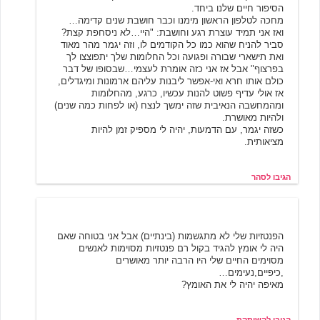
הסיפור חיים שלנו ביחד.
מחכה לטלפון הראשון מימנו וכבר חושבת שנים קדימה…
ואז אני תמיד עוצרת רגע וחושבת: "היי…לא ניסחפת קצת?
סביר להניח שהוא כמו כל הקודמים לו, וזה יגמר מהר מאוד
ואת תישארי שבורה ופגועה וכל החלומות שלך יתפוצצו לך
בפרצוף" אבל אז אני כזה אומרת לעצמי…שבסופו של דבר
כולם אותו חרא ואי-אפשר ליבנות עליהם ארמונות ומיגדלים,
אז אולי עדיף פשוט להנות עכשיו, כרגע, מהחלומות
ומהמחשבה הנאיבית שזה ימשך לנצח (או לפחות כמה שנים)
ולהיות מאושרת.
כשזה יגמר, עם הדמעות, יהיה לי מספיק זמן להיות
מציאותית.
הגיבו לסהר
השותקת
8/18/2001 02:36
הפנטזיות שלי לא מתגשמות (בינתיים) אבל אני בטוחה שאם
היה לי אומץ להגיד בקול רם פנטזיות מסוימות לאנשים
מסוימים החיים שלי היו הרבה יותר מאושרים
,כיפיים,נעימים…
מאיפה יהיה לי את האומץ?