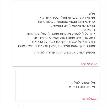
ג'ינג'ית
5/21/2001 21:07
אוי'ש
אני חיה את הפנטזיות האלה בטירוף עד כדי
כך,שלא מזמן הבנתי שהפנטזיות מילאו לי את
החיים ולא נזקקתי לחיים האמיתיים.
די פאתטי.
יותר קל לי להגמל מסגריות מאשר להגמל מהפנטזיות.
כמה שכיף שיש אותם,כשזה נהפך ליותר מידיי זה
רע,לפנטז על האקסים,איך הם באים על הברכיים
ומספרים לך שזאת תמיד את (כמובן שכל יום זה מישהו אחר).
הספיק לי,היום אני מפנטזת על קריירה ולא יותר.
הגיבו לג'ינג'ית
דרימה
5/22/2001 00:28
אל תפסיקי לחלום
אין בזה שום דבר רע
הגיבו לדרימה