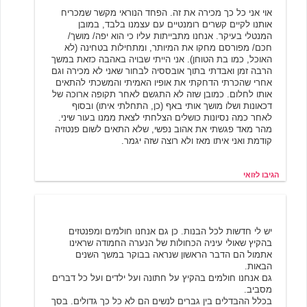
אוי אני כל כך מכירה את זה. הפחד הנוראי מקשר שמכריח
אותנו לקיים קשרים רומנטיים עם עצמנו בלבד, במובן
המנטלי בעיקר. אנחנו מתבייתות עליו כי הוא יפה/ מושך/
חכם/ מפורסם מחקו את המיותר, ומתחילות בטחינה (לא
האוכל, כמו בת הטוחן). אני הייתי שבויה באהבה כזאת במשך
הרבה זמן ואבדתי בתוך אובססיה לבחור שאני לא מכירה וגם
אחרי שהכרתי הדחקתי את אופיו האמיתי והמשכתי להתאים
אותו לחלום. כמובן שזה לא התגשם לאחר תקופה ארוכה של
דכאונות ושלו מושך אותי באף (כן, התחלתי איתו) ובסוף
לאחר כמה נסיונות כושלים הצלחתי לצאת ממנו בעור שיני.
מהר מאד פגשתי את אהוב נפשי, שלא התאים לשום פנטזיה
קודמת ואני איתו מאז ולא רוצה שזה יגמר.
הגיבו לזואי
לוכד עריקים במיל'
5/26/2001 16:08
יש לי חדשות לכל הבנות. כן גם אנחנו חולמים ומפנטזים
בהקיץ שאולי עיניה הכחולות של הנערה החמודה שראינו
אתמול הם הדבר הראשון שנראה בבוקר במשך השנים
הבאות.
גם אנחנו חולמים בהקיץ על חתונה ועל ילדים ועל כל דברים
מסביב.
בכלל ההבדלים בין גברים לנשים הם לא כל כך גדולים. בסך