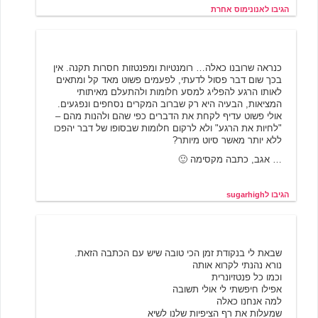
הגיבו לאנונימוס אחרת
5/21/2001 00:31
sugarhigh
כנראה שרובנו כאלה… רומנטיות ומפנטזות חסרות תקנה. אין
בכך שום דבר פסול לדעתי, לפעמים פשוט מאד קל ומתאים
לאותו הרגע להפליג למסע חלומות ולהתעלם מאיתותי
המציאות, הבעיה היא רק שברוב המקרים נסחפים ונפגעים.
אולי פשוט עדיף לקחת את הדברים כפי שהם ולהנות מהם –
"לחיות את הרגע" ולא לרקום חלומות שבסופו של דבר יהפכו
ללא יותר מאשר סיוט מיותר?
… אגב, כתבה מקסימה 🙂
הגיבו לsugarhigh
מיצי מיאו
5/21/2001 09:19
שבאת לי בנקודת זמן הכי טובה שיש עם הכתבה הזאת.
נורא נהנתי לקרוא אותה
וכמו כל פנטזיונרית
אפילו חיפשתי לי אולי תשובה
למה אנחנו כאלה
שמעלות את רף הציפיות שלנו לשיא