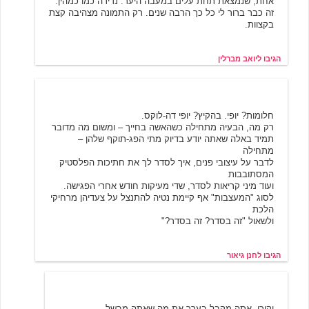
אחת, שנמצאת תחת עלים במעבה היער. נדירה כמו כמהין.
זה כבר ברור לי כל כך הרבה שנים. רק התמונה מצהיבה קצת
בקצוות.
הגיבו ליואב מברלין
חנן גיאור
5/22/2001 21:41
חלומות? יופי. בהקיץ? יופי דה-לוקס.
רק מה, הבעיה מתחילה כשהאשה בחייך – ומשום מה מדובר
תמיד באלה שאתה יודע בדיוק מתי הפג-תוקף שלהן –
מתחילה
לדבר על עיצובי פנים, איך לסדר לך את חתיכות הפלסטיק
המסתובבות
ועוד מיני קריאות לסדר, שדי מעיקות חודש אחרי הפגישה.
לסוג "המעצבות" אף קיימת נטיה להתנצל על צעדיהן מרחיקי
הלכת
ולשאול "זה בסדר? זה בסדר?"
הגיבו לחנן גיאור
יואב מברלין
5/22/2001 21:49
יקירי. אתה מקבל בערך את מה שאתה מבשל.