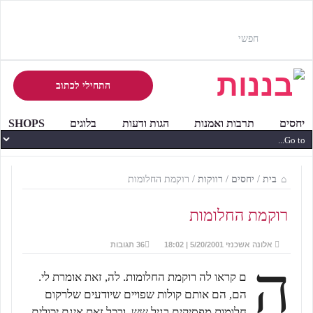
התחילי לכתוב
יחסים
תרבות ואמנות
הגות ודעות
בלוגים
SHOPS
בית
/
יחסים
/
רווקות
/
רוקמת החלומות
רוקמת החלומות
אלונה אשכנזי
5/20/2001 | 18:02
36 תגובות
ה
ם קראו לה רוקמת החלומות. לה, זאת אומרת לי.
הם, הם אותם קולות שפויים שיודעים שלרקום
חלומות מפסיקים בגיל שש, ובכל זאת אינם יכולים