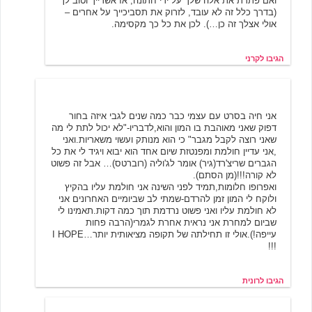
ואם פתרת את אלה שלך על ידי חתונה, אז אשרייך וטוב לך
(בדרך כלל זה לא עובד, לזרוק את תסביכייך על אחרים –
אולי אצלך זה כן…). לכן את כל כך מקסימה.
הגיבו לקרני
רונית
5/23/2001 22:15
אני חיה בסרט עם עצמי כבר כמה שנים לגבי איזה בחור
דפוק שאני מאוהבת בו המון והוא,לדבריו-"לא יכול לתת לי מה
שאני רוצה לקבל מגבר" כי הוא מנותק ועשוי משאריות.ואני
,אני עדיין חולמת ומפנטזת שיום אחד הוא יבוא ויגיד לי את כל
הגברים שריצ'רד(גיר) אומר לג'וליה (רוברטס)… אבל זה פשוט
לא קורה!!!(מן הסתם).
ואפרופו חלומות,תמיד לפני השינה אני חולמת עליו בהקיץ
ולוקח לי המון זמן להרדם-שמתי לב שביומיים האחרונים אני
לא חולמת עליו ואני פשוט נרדמת תוך כמה דקות.תאמינו לי
שביום למחרת אני נראית אחרת לגמרי(הרבה פחות
עייפה!).אולי זו תחילתה של תקופה מציאותית יותר…I HOPE
!!!
הגיבו לרונית
ג'ינג'ית
5/24/2001 19:46