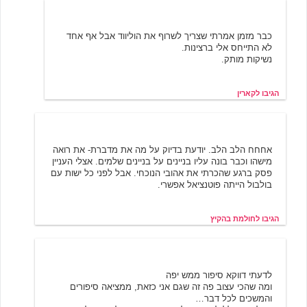
קארין
6/5/2001 17:45
כבר מזמן אמרתי שצריך לשרוף את הוליווד אבל אף אחד
לא התייחס אלי ברצינות.
נשיקות מותק.
הגיבו לקארין
חולמת בהקיץ
5/20/2001 18:40
אחחח הלב הלב. יודעת בדיוק על מה את מדברת- את רואה
מישהו וכבר בונה עליו בניינים על בניינים שלמים. אצלי העניין
פסק ברגע שהכרתי את אהובי הנוכחי. אבל לפני כל ישות עם
בולבול הייתה פוטנציאל אפשרי.
הגיבו לחולמת בהקיץ
מיסטי
5/20/2001 18:44
לדעתי דווקא סיפור ממש יפה
ומה שהכי עצוב פה זה שגם אני כזאת, ממציאה סיפורים
והמשכים לכל דבר…