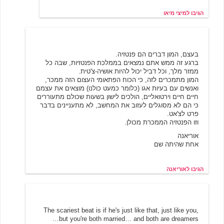
הגיבו למיצי מיאו
אוריאנה
5/21/2001 10:32
בעצם, המון דברים הם פנטזיה.
ברגע זה ממש אתם נמצאים בממלכת הפנטזיות, שבה כל
ממזר מלך, וכל דביל יכול להיות אושיה-צ'טית.
המון מתמכרים לזה, כי הכוח הפתאומי העצום הזה ממכר,
ואנשים עם בעיות אגו (כלומר כמעט כולנו) מוצאים את עצמם
חיים חיים וירטואליים, הולכים לישון בשעות שכולם מתעוררים
כי הם לא מסוגלים לעזוב את המחשב, לא מתעניינים בדבר
פרט לצ'אט.
וזו הפנטזיה הממכרת מכולן.
אוריאנה
אחת שהיתה שם
הגיבו לאוריאנה
5/21/2001 12:10
rocky
The scariest beat is if he's just like that, just like you,
but you're both married… and both are dreamers…