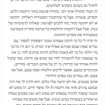
לחדול גם כשהם נושקים לשלושים.
זה תמיד מתחיל אותו דבר. בחורה פוגשת בחור ורוקמת חלום,
תסריט, פנטזיה. אצל מי שהתבגרו הפנטזיות ריאליות: יתקשר
או לא יתקשר מחר, מה ללבוש לפגישה. שאלות לגיטימיות של
בנות. אבל אצל רוקמות החלומות כל פגישה מקרית משמיעה
בעקבותיה את מארש החתונה.
זה קרה לי כל כך הרבה פעמים שכבר הפסקתי לספור. עם
גברים שאת שמם ופניהם אפילו איני זוכרת, כי הם היו כל כך
ברי חלוף. כל כך לא באמת יכולים להיות שייכים לחיי. כי את
מי שבאמת יכול להשתייך לחיי כפי שהם אני זורקת. ממי שיכול
להיות אמיתי אני בורחת. כי רק על אותם הגברים- מוזרים,
אנונימיים כמעט, אפשר לרקום חלומות שאף פעם, אבל אף
פעם, לא נגמרים כמו בסרט הוליוודי.
אתם נפגשים. את לא יודעת עליו כלום. הוא לוחץ לך את היד,
ובמבט עיניים אחד את רוקמת לו ולך סיפור חיים. זה ממש לא
משנה שסביר להניח שבאותו יום ממש הוא נעץ מבטים כאלה
או אחרים בעשרות נשים שונות, אבל את משום מה בטוחה