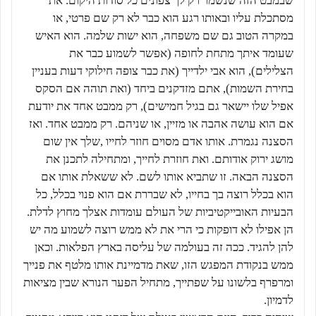
שבמבט הזה שנשמר רק לך צפונים כל סודות היקום. את
מסתכלת עליו ובאותו רגע הוא כבר לא רק שם פרטי, או
במקרה הטוב גם שם משפחה, הוא ישות שלמה. הוא האיש
שעומד איתך מתחת לחופה (אפשר לשמוע כבר את
הצלילים), הוא אבי ילדייך (את כבר צופה חילוקי דעות בעניין
בחירת השמות), אתם מזדקנים ביחד (ואת תוהה אם הסקס
אפיל שלו יישאר גם בגיל חמישים), רק ממבט אחד את יודעת
אם הוא עושה אהבה או מזיין, או שניהם. רק ממבט אחד. ואז
הסצנה נגמרת. אותו אדם מסוים חוזר לחייו ,שלך אין שום
מושג ירוק אודותם. ואת חוזרת לחייך, ומתחילה לתכנן את
הסצנה הבאה. זו שתביא אותו לשם. לא ששאלת אותו אם
הוא בכלל רוצה בך בחייו, לא שבררת אם הוא פנוי בכלל, כל
הבעיות האובייקטיביות של העולם עומדות אצלך מחוץ לדלת.
הן אפילו לא דופקות כי הרי את לא ממש רוצה לשמוע מה יש
להן להגיד. ככה זה בעולמה של עליסה בארץ הפלאות. וכאן
ממש בנקודת המפגש הזו, שאת מדמיינת אותו מלטף את פנייך
ומרפרף בלשונו על שפתייך, מתחיל הפער הנורא שבין מציאות
לדמיון.