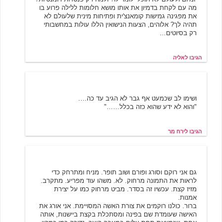
מה עם לקחת בדמיון את אותו מושא חלומות ללילה פרוע בו
את מפגינה גמישות קומאנצ'ית ופתיחות מינית שלעולם לא
תהיה לך? אלוהים, הצעות הנישואין הללו עולות במחשבותי
רק בסיוטים…
הגיבו לאליה
ירח מר
5/22/2001 20:38
ושימו לב שכמעט אף גבר לא הגיב עד כה….
"והוא לא ידע שהוא כזה בכלל……"
הגיבו לירח מר
יואב מברלין
5/22/2001 21:35
גם אני רוקם וסורג ופורם ושוב תופר. מניח ומתרחק כדי
לראות את התמונה מרחוק. לא. משהו עוד מפריע. מתקרב.
מזיז קצת. עכשיו זה בסדר. מביט מרחוק כמו על יצירת
אמנות.
ברור. כולנו רוקמים את צורת האשה המסויימת. אני אורג את
האישה שעומדת שם בפינה ומסתכלת בקצת ביישנות, אותה