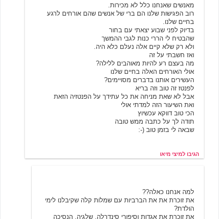
מאנשים שאנחנו כלל לא מכירות.
רוב הפגישות שלנו הם ברי של אנשים שהם אורחים לרגע
בחיים שלנו.
בדיוק לפני שבוע יצאתי עם בחור
שהבטיח לי הררי כנות לגבי ההמשך
ולא רק שלא קיים אלה נעלם כלא היה.
ואז חשבתי על זה
מה בעצם רע להיות מאוהבים ללילה?
אולי האורחים האלה בחיים שלנו
העשירים אותנו בדברים מסויימים?
לפנטז זה טוב וזה בריא
אבל לא שאת מניחה את כל עתידך על הפנטזיה הזאת
ואת השיעור הזה למדתי אולי
הכי טוב דווקא עכשיוץ
תודה לך על כתבה ממש טובה
שבאה לי בזמן טוב (-:
הגיבו למיצי מיאו
שובה של קרנינה
5/21/2001 22:22
למה אנחנו כאלה??
את זוכרת את את הברביות עם שמלות קלה שקיבלנו לימי
הולדת?
את זוכרת את אגדות וסיפורי סינדרלה, שלגיה, הנסיכה