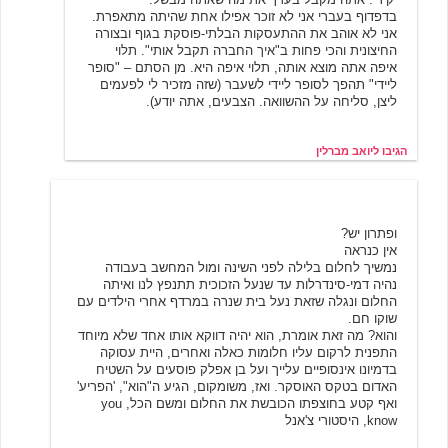
בדפדוף בעברי אני לא זוכר אפילו אחת שהיתה מתאפרת.
אני לא אוהב את ההתעסקות הבלתי-פוסקת בגוף ובצורה
החיצונית והכי פחות ב"איך החברה תקבל אותי". תלוי
איפה אתה מוצא אותה, תלוי איפה היא. מן הסתם – "סופר
ליידי" תהפך לסופר ליידי לשעבר (שזה מזכיר לי לפעמים
ליצן, סליחה על ההשוואה. הצבעים, אתה יודע).
הגיבו ליואב מברלין
יפית הללי
5/23/2001 09:23
ופתרון יש?
אין כנראה
נמשיך לחלום בלילה לפני השינה ומול המחשב בעבודה
נהיה דמי-סינדרלות עד שנעל הזכוכית תתנפץ לנו ואיתה
החלום ונגלה שזאת נעל בית שנרה במרדף אחרי הילדים עם
שוקו חם.
והוא? מה זאת אומרת, הוא יהיה דווקא אותו אחד שלא מיוחד
התפנית לרקום עליו חלומות כאלה ואחרים, היית עסוקה
בדמיונו אינסופיים עלייך ועל בן אפלק פוסעים על השטיח
האדום בטקס האוסקר. ואז, משומקום, הגיע ה"הוא", 'הפריע'
ואף קטע בחוצפתו הכובשת את החלום ומשם הכל, you
know, היסטורי צ'אנל