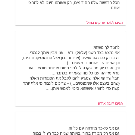
הכל הרגשות שלנו הם דומים, רק שאותנו חינכו לא להחצין
אותם.
הגיבו ללוכד עריקים במיל'
יובל ארדון
6/2/2001 23:28
להגיד לך משהו?
אני נמצא בצד השני (עלאק). ז"א – אני מבין אותך לגמרי….
זה בדיוק ככה גם אצלינו (או יותר נכון אצל הרומנטיקנים ביננו,
וכן אני יודע – אנחנו די מעטים…).
וכן, זה בדיוק מה שקרה לי לפני פחות או יותר חודש… ואני
נורא מזדהה עם כל מה שאמרת בכתבה….
חבל שדוקא אלה שמגיע להם לקבל את הפנטזיות האלה
(שהם בעצם אלו שמפנטזים…) – צריכים לעבוד פי אלף יותר
קשה כדי להשיג איזשהוא סיכוי לממש אותן…..
הגיבו ליובל ארדון
סהר
7/8/2001 04:15
גם אני כל-כך מיזדהה עם כל זה.
גם אני רק מכירה בחור ובאותה שנייה כבר רץ לי במוח