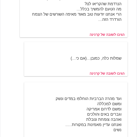
הנרדמת שהקריאו לנו?
מה הטעם להמשיך בכלל…
הרי אנחנו יודעות טוב מאוד מאיפה השורשים של הצמח
הורדרד הזה…
הגיבו לשובה של קרנינה
שובה של קרנינה
5/21/2001 22:24
שמלות כלה, כמובן…(אם כי…)
הגיבו לשובה של קרנינה
מיצי מיאו
5/22/2001 09:15
ועד מהרה הברביות הוחלפו במדים ונשק
ומשם למכללה
ומשם לדרום אמריקה
וגברים באים והולכים
ואהבה צומחת ונובלת
ואנחנו עדיין מאמינות במקורות…..
נשים