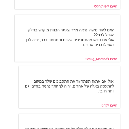
הגיבו ליפית הללי
5/23/2001 12:17
Smug_Married
האם לעוד מישהו נראה מוזר שאתר הבנות מוקדש בחלקו
הגדול לבני??
אולי אם תצאו מהתסביכים שלכם ותתחתנו כבר, יהיה לכן
ראש לדברים אחרים.
הגיבו לSmug_Married
קרני
5/24/2001 12:13
ואולי אם את/ה תפתרי/ור את התסביכים שלך במקום
להתעסק באלה של אחרים, יהיה לך יותר נחמד בחיים וגם
יותר חיובי.
הגיבו לקרני
קרני
5/24/2001 12:16