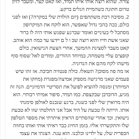
צורה. שהוא רוצה אותי איתו תמיד, ואז קאט קצר, ומעבר לזיון
טרום חתונה כשהמיית הגלים ברקע.
2. מסיבה רבת משתתפים (יום הולדת שלי במקרה?) ואז לפני
כולם, ככה בהכי גדול שאפשר, הוא לוקח את המיקרופון
מסתכל לי בעיניים ואומר שברגע שפגש אותי היה לו ברור
שאני אשת חייו והוא רוצה שכ ו ל ם יידעו עד כמה הוא אוהב.
קאט מעבר לסצינת ההמשך, אחרי הצעת הנישואין, כולם
קופצים עליי משמחה, במיוחד ההורים, ומודים לאל שסוף סוף
מישהו לקח מהם את הנדוניה.
אז מה פה מסוכן? תשאלו. כולה פנטזיה חביבה. אז זהו שיש
פעמים שאני מרגישה מספיק אמיצה/מפגרת (מחקו את
המיותר) ומנסה להוציא לפועל את תסריטיי הדמיוניים. הנה זה
מגיע, הדובדבן שבקצפת. כמו תמיד, סיפור אמיתי רבותיי. הוא
היה מרואיין שלי לפני כשנה, ברגע שנכנס לאולפן סימנתי
אותו. הייתה לו טבעת על היד אבל אני החלטתי שזו לא טבעת
נישואין. וכך אחרי שהסתיים הראיון איתרתי את מספר הטלפון
שלו והתקשרתי אליו. בזמן החיוג כבר ראיתי אותי ואותו בחווה
הכפרית שלו, על ילדינו וכלבנו. הוא ענה. הצגתי את עצמי