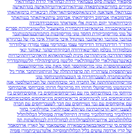
סקס
איך לעשות סקס בעכוז
איך לרדת לבחור
איך לרדת לבחורה
איך
מכירים בחורים
אינתיפאדה שנייה
אירובי
אירוטיקה
אישה בוגדת
אישה
נבגדת
אלי אשד
אנה קרנינה
אקס
אקסית
אריאלה רביב
אריק ברמן
את
אתי
אברמוב
אתי אברמוב ויקיפדיה
אתי אברמוב עיתונאית
אתר בננות
אתר
היכרויות
אתר יקום תרבות אלי אשד
אתר נשים
בגידה
בגידה
בנישואים
בגידה בנישואין
בגידות
בחירת מקצוע
ביל קלינטון
ביקורות ספרים
על טוני מוריסון
ביקורת החסד טוני מוריסון
בנות כותבות
בננה
בננות
גבר
בגד
גבר בוגד
גבר ואישה
גבר נשוי
גודל איבר מין
גודל איבר מין של גבר
גיורא
הוד
ד"ר רודי
דגדגן
דוד רודי
דימוי עצמי גבוה
דימוי עצמי נמוך
דן שילון
דרור
נובלמן
דרור נובלמן תסריטאי
דרורה חבקין
דתיים
הגר ינאי
הגר ינאי
סופרת
הדרכה מינית
הדרכה מינית לבנות
הוא
הוא והיא
היכרויות
היכרויות
באינטרנט
הילארי קלינטון
הילארי קלינטון ביוגרפיה
הילרי קלינטון
המדריך
למוצצת
הסופרת טוני מוריסון
הספר חסד מאת טוני מוריסון
העצמה
נשית
הפסקת עשר
הריון תה סרפד
התחלה של זוגיות
זוגיות
חבר אחרי גיל
שלושים
חברה לשעבר
חדירה פי הטבעת
חוטיני
חסד טוני
מוריסון
חתונה
חתונה של החברה הכי טובה
חתונה של חברה
טולסטוי אנה
קרנינה
טוני מוריסון
טלי חרותי דה מרקר
טלי חרותי סובר
יחסי אהבה
יחסי
מין
יחסי מין בטוחים
יחסי מין עם גברים
יחסים
יחסים בין אקסים
יחסים בין
המינים
יחסים בינו לבינה
יחסים בריאים
יחסים מיניים
יחסים מסוכנים
יחסים
עם אקס
יחסים עם גבר נשוי
יחסים עם חבר לשעבר
יחסים עם חברה
לשעבר
יקום תרבות
כתיבה נשית
לב שבור
להכיר בחור
להכיר בחור
דתי
להכיר בחורה
להכיר בחורה דתייה
ליאורה סומק
ליל הכלולות
ליל
כלולות
לכתוב אירוטיקה
למצוץ
לרדת לבחור
לרדת לבנות
לשתות תה
סרפד
מ.סי שירי
מאהב
מאהבים
מאירה שמש
מאמר של קארין ארד
מאמר
של קרין ארד
מה עושים בליל הכלולות
מוסיקה אלטרנטיבית
מורן פז
מיה