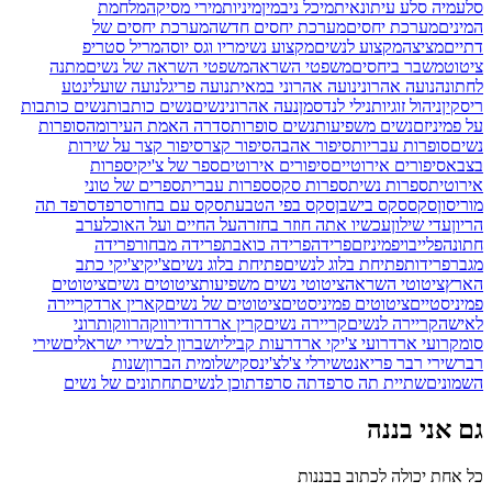
סלע
מיה סלע עיתונאית
מיכל ניב
מין
מיניות
מירי מסיקה
מלחמת
המינים
מערכת יחסים
מערכת יחסים חדשה
מערכת יחסים של
דתיים
מציצה
מקצוע לנשים
מקצוע נשי
מריו וגס יוסה
מריל סטריפ
ציטוט
משבר ביחסים
משפטי השראה
משפטי השראה של נשים
מתנה
לחתונה
נועה אהרוני
נועה אהרוני במאית
נועה פריגל
נועה שועלי
נטע
ריסקין
ניהול זוגיות
נילי לנדסמן
נעה אהרוני
נשים
נשים כותבות
נשים כותבות
על פמיניזם
נשים משפיעות
נשים סופרות
סדרה האמת העירומה
סופרות
נשים
סופרות עבריות
סיפור אהבה
סיפור קצר
סיפור קצר על שירות
בצבא
סיפורים אירוטיים
סיפורים אירוטים
ספר של צ'יקי
ספרות
אירוטית
ספרות נשית
ספרות סקס
ספרות עברית
ספרים של טוני
מוריסון
סקס
סקס בישבן
סקס בפי הטבעת
סקס עם בחור
סרפד
סרפד תה
הריון
עדי שילון
עכשיו אתה חוזר בחזרה
על החיים ועל האוכל
ערב
חתונה
פלייבוי
פמיניזם
פרידה
פרידה כואבת
פרידה מבחור
פרידה
מגבר
פרידות
פתיחת בלוג לנשים
פתיחת בלוג נשים
צ'יקי
צ'יקי כתב
הארץ
ציטוטי השראה
ציטוטי נשים משפיעות
ציטוטים נשים
ציטוטים
פמיניסטיים
ציטוטים פמיניסטים
ציטוטים של נשים
קארין ארד
קריירה
לאישה
קריירה לנשים
קריירה נשים
קרין ארד
רודי
רווקה
רווקות
רוני
סומק
רועי ארד
רועי צ'יקי ארד
רעות קביליו
שברון לב
שירי ישראלים
שירי
רבר
שירי רבר פריאנט
שירלי צ'לצ'ינסקי
שלומית הברון
שנות
השמונים
שתיית תה סרפד
תה סרפד
תוכן לנשים
תחתונים של נשים
גם אני בננה
כל אחת יכולה לכתוב בבננות