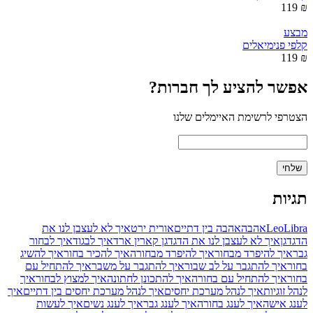
₪ 119
מבצע
קלפי פנימיאלים
₪ 119
אפשר להציע לך חברות?
הצטרפי לרשימת האיימלים שלנו
תגיות
Libra
Leo
אהבה
אהבה בין דתיים
אורית ירט
איך לא לעצבן לנו את
הדגדגן
איך לא לעצבן לנו את הדגדגן קארין ארד
איך לבגוד
איך לבחור
גבר
איך להיפרד מבחור
איך להיפרד מבחורה
איך להכיר בחור
איך להשיג
בחור
איך להתגבר על לב שבור
איך להתגבר על משבר
איך להתחיל עם
בחור
איך להתחיל עם בחורה
איך להתכונן לחתונה
איך למצוץ לבחור
איך
לנהל זוגיות
איך לנהל מערכת יחסים
איך לנהל מערכת יחסים בין דתיים
איך
לענג אישה
איך לענג בחורה
איך לענג גבר
איך לענג נשים
איך לעשות