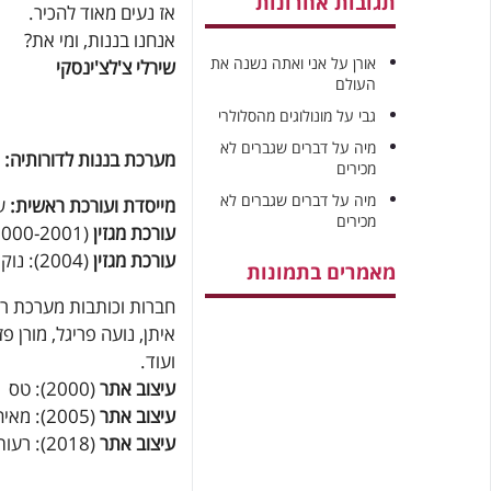
תגובות אחרונות
אז נעים מאוד להכיר.
אנחנו בננות, ומי את?
אורן
על
אני ואתה נשנה את
שירלי צ'לצ'ינסקי
העולם
גבי
על
מונולוגים מהסלולרי
מיה
על
דברים שגברים לא
מערכת בננות לדורותיה:
מכירים
מיה
על
דברים שגברים לא
מייסדת ועורכת ראשית:
שי
מכירים
עורכת מגזין
(2000-2001): נילי לנדסמן
עורכת מגזין
(2004): נוקו פרייברגר
מאמרים בתמונות
איתן, נועה פריגל, מורן פז
ועוד.
עיצוב אתר
(2000): טס
עיצוב אתר
(2005): מאיה דבש
עיצוב אתר
(2018): רעות קביליו