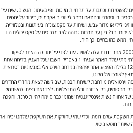
ם לפשטידות וכתבות על תחרויות מלכות יופי בעיתוני הנשים. שיח על
כפריג'ידי וטהרני ובהתאם נדחק לשוליים אקדמיים, דיבור על יחסים
יזיני לילי או מדור עבש, ושיחות על סקס צונזרו בעיתונות ובטלוויזיה.
 ידורו יחד? דיון על תרבות גבוהה לצד מדריכים על סקס יכולים היו
, ממש כמו בחיים וכך היה.
בתאריך 1 באפריל שנת 2000 אתר בננות עלה לאוויר. עוד לפני עלייתו זכה האתר לסיקור
תקשורתי נרחב וכשנשאלתי מתי עולה האתר ועניתי 1 באפריל, חשבו שכל העניין בדיחה אחת
שלמה. אבל ב 1 באפריל 12 בלילה הפציע אתר יפהפה במרחב הוירטואלי בצבעוניות רטרואית
ץ לאורכו של הלוגו.
רסה וירטואלית מורחבת לשיחת הבנות, שביקשה לצאת מחדרי החדרים
לי מחסומים, בלי צנזורה ובלי התנצלויות. לצד זאת רציתי להשתמש
 של אחווה נשית אינטליגנטית שמזמן כבר סיימה להיות טרנד, והפכה
רוח.
ת השקפת עולם דומה, וכדי שמי שחולקות את השקפת עולמנו יכירו את
 שיותר חופש ביטוי.