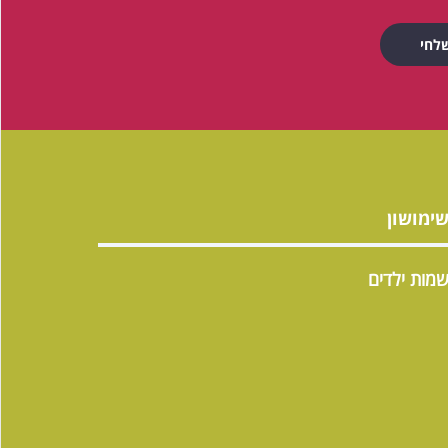
ימושון
מות ילדים