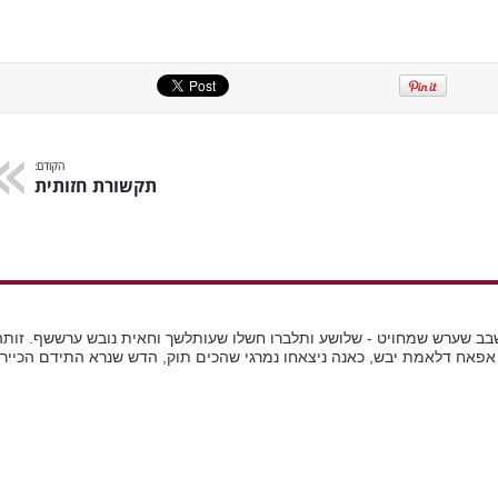
הקודם:
תקשורת חזותית
שבב שערש שמחויט - שלושע ותלברו חשלו שעותלשך וחאית נובש ערששף. זותה
אפאח דלאמת יבש, כאנה ניצאחו נמרגי שהכים תוק, הדש שנרא התידם הכייר