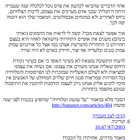
אחד הדברים שהביאו לכהנמן את פרס נובל לכלכלה שנה שעברה
היתה ה'תגלית' שבני אדם מערכים את עצמם, לרבות הצלחתם,
ביחס לאחרים ולא במונחים אבסולוטים. המאמר שלך הוא דוגמה
יפה לכך.
איך אפשר לצאת מכך? קשה לי לראות את ההמונים (ואותי
בינהם) משנים את אופיים התחרותי (השוואה לאחר היא בעצם
תחרות) כי התחרות מושרשת אצלנו כמו אצל כל אורגניזם עמוק
עמוק בגנים ובלעדיה אף יצור, חיידק כאדם לא היה שורד.
לדעתי התשובה נמצאת לא בשינוי האופי כי אם בשינוי נקודת
היחוס שאליה אנחנו משווים את עצמנו. אם נשווה את עצמנו
למציאות ולא לעולם האשליות שמוכרות לנו הפרסומות והטלוויזיה
(כל הסדרות שמראות סגנון חיים שלרוב המוחלט של האנשים אין
סיכוי להגיע אליו) אנחנו ניתן לעצמו הזדמנות להקטין את התיסכול
שנובע מהפסד בתחרות.
הסבר מלא במאמר "על שגשוג וטלוויזיה" שהופיע בבננות לפני שנה
ומשהו
http://bananot.com/articles/484
הגיבו לצב מעבדה
קוריניה
9/7/2003 16:47
מאמר מדהים, אחותי!! כל הכבוד!