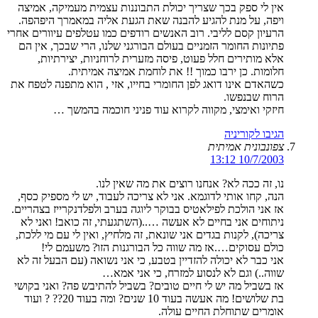
אין לי ספק בכך שצריך יכולת התבוננות עצמית מעמיקה, אמיצה
ויפה, על מנת להגיע להבנה שאת הגעת אליה במאמרך היפהפה.
הרעיון קסם לליבי. רוב האנשים רודפים כמו עטלפים עיוורים אחרי
פתיונות החומר הזמניים בעולם הבורגני שלנו, הרי שבכך, אין הם
אלא מותירים חלל פעוט, פיסה מזערית לרוחניות, יצירתיות,
חלומות. כן ירבו כמוך !! את לוחמת אמיצה אמיתית.
כשהאדם אינו דואג לפן החומרי בחייו, אזי , הוא מתפנה לטפח את
הרוח שבנפשו.
חיזקי ואימצי, מקווה לקרוא עוד פניני חוכמה בהמשך …
הגיבו לקוריניה
צפונבונית אמיתית
10/7/2003 13:12
נו, זה ככה לא? אנחנו רוצים את מה שאין לנו.
הנה, קחו אותי לדוגמא. אני לא צריכה לעבוד, יש לי מספיק כסף,
אז אני הולכת לפילאטיס בבוקר ליוגה בערב ולפלדנקרייז בצהריים.
ניתוחים אני בחיים לא אעשה …..(השתגעתי, זה כואב! ואני לא
צריכה), לקנות בגדים אני שונאת, זה מלחיץ, ואין לי עם מי ללכת,
כולם עסוקים….אז מה שווה כל הבורגנות הזו? משעמם לי!
אני כבר לא יכולה להזדיין בטבע, כי אני נשואה (עם הבעל זה לא
שווה..) וגם לא לנסוע למזרח, כי אני אמא…
אז בשביל מה יש לי חיים טובים? בשביל להתיבש פה? ואני בקושי
בת שלושים! מה אעשה בעוד 10 שנים? ומה בעוד 20?? ? ועוד
אומרים שתוחלת החיים עולה.