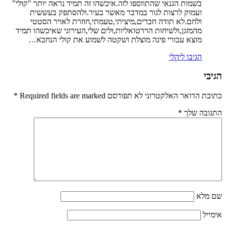
בשמות הגנאי שהתווספו לזה.איכשהו זה תמיד נראה יותר "קולי"
ועמוק לרצות לגור במדבר מאשר בעיר.ולהסתפק בעששית
ולחם.לא תודה חברים,מיציתי,טעמתי,חוזרת לאויר הסטטי
מהמזגן,ולשיחות הוירטואליות,ולים שלי,העירוני שאיכשהו תמיד
מוצא עבורי פינה מוצלת ושקטה לשמוע את קולי הנחבא…
הגיבו ליהלי
הגיבי
כתובת הדואר האלקטרוני לא תפורסם Required fields are marked
*
התגובה שלך
*
שם מלא
אימייל