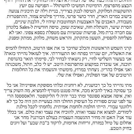
והחלום התגלה כעוד נאד של המוח לא הצליחה למחוק לי את החיוך רודף
הבצע מהפרצוף. הדמיונות המשיכו להשתולל – הפגישה עם יועץ
ההשקעות המלוקק, הטיסה לבנק בציריך, בניית וילה ים תיכונית צנועה
בישוב במרכז הארץ, חדר כושר פרטי, מדריך פילטיס צמוד, ההתפטרות
מעבודה, האבנים על האצבעות המחוטבות שיהיו לי, הלבנת שיניים,
הסרת שיער, השתלת חזה, שאיבת שומן, טיסה חודשית ל-Sales בלונדון
עם חברה ברת מזל, פגישות שבועיות עם מטפלת בספא צפוני. ואני לא
מצליחה להפסיק, השעון מתקתק, והראש משחק, מלהק, ממתק ומפנק.
קרני השמש הראשונות והכלב שחיכך בי את אפו הרטוב, התחילו להמיס
את האשליה, יום שגרתי בפתח ואז התעוררתי. איך לעזאזל נהייתי כזאת?
אני בעשור השלישי לחיי, רק נישאתי לבחיר לבי, סיימתי תואר בהנדסת
תוכנה, אני עובדת במקצוע ומתפרנסת היטב. יש לי כלב, חתול, משכנתה
ואני אפילו בהריון. ניצחתי במרוץ, מימשתי והגשמתי את כל החלומות
הרטובים של אמי הפולניה, ואפילו את שלי.
מתי נהייתי כל כך רכושנית, לא רוחנית ובלתי מסופקת אופיינית? אני כל
כך עסוקה באיך להביא מכה, איזה פטנט מטורף להמציא, מה השוק צריך
ואין, איפה אמצא ספונסר ומתי כבר יהיה לי הליקופטר. חלאסססס! הרי
עד לפני שנים ספורות כל העיסוק החולני הזה בעשיית הון היה כל כך לא
רלוונטי עבורי. הייתי חולמת ולוחמת אמיתית. נלחמתי לקבל מילגת
לימודים, למצוא את עצמי ואותו, להוכיח את עצמי ואת כולם. אני בכלל
עוד אני? האם זה מחיר ההגשמה העצמית בעולם הבורגני? מחר אני
אחלום על טיול במזרח, זריחות אדומות, לרקוד ב"בת שבע" ועל זיונים
בחיק הטבע.