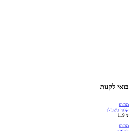
בואי לקנות
מבצע
קלפי בשבילך
₪ 119
מבצע
בטנונה