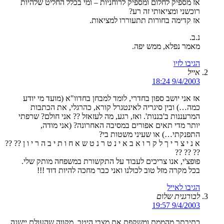
אז מספיק לחלום ומספיק לרוחניות – ומי בכלל החליט שלהיות
רוכשני ומציאותי זה רע?
אז קדימה בחורות תתעוררו למציאות.
נ.ב.
מאמר נפלא, ממש יפה.
הגיבו לזיו
אייל
9/4/2003 18:24
אז אני יושב ספון בחדרי, לומד למבחן בחדוו"א (מועד מי יודע
כמה…) ובין סיגריה לאינטגרל קורא, כהרגלי, את הכתבות
המרעננות ב'בננות'. ואז, רגע, מה לעזאזל ?? אני חולם? שרפתי
יותר מדי תאים אפורים במסיבה האחרונה? (אני מודה,
התפנקתי…) או שעיני משטות בי?
א נ י צ ר י ך ל ק ר ו א ב א י נ ט ר נ ט ש א ח ו ת י ב ה ר י ו ן ?? ??
?? ?? ??
פופצ'י, אנו צריכים לעבוד על התקשורת במשפחה מותק שלי.
בכל מקרה מזל טוב לכולנו ואני כבר מחכה להיות דוד !!!
הגיבו לאייל
לבורגנית שלום
9/4/2003 19:57
כתיבתך מהממת ומשקפת את מצבי היטב. מקווה שהעולם יישנה