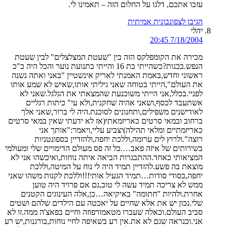
עזבו אתכם, דלגו על החלום הזה – תאמינו לי.
הגיבו לצפונבונית אמיתית
יהלי
7/18/2004 20:45
מכירה את הקומפלקס הזה בין "שעטת המצלצלים" לבין שעטת
הנפש.בכנות?כשהייתי בת 16 והייתי בתנועת נוער והכל היה כ"כ
ראשוני וחדש,באמת האמנתי לאריק אינשטיין "באני ואתה נשנה
את העולם",הייתי בטוחה שאני גיליתי אותו,שאיש לא שמע אותו
לפניי.בכלל,אני הייתי משוכנעת שהמצאתי את הגלגל.שאני לא
אשתעבד לכסף,ושאני אהיה שחקנית,ולא עי" כיתות רגליים
לאודישנים משפילים,ותחנונים לסוכנת.היה לי ברור,שאני אלך
ברחוב ובמאי סרטים כאריזמאתי(אז לא ידעתי שאין במאי סרטים
כאריזמתיים ומלאי תהילה)יצביע עליי,ויאמר:"אותך אני
רוצה".ולרוץ לים ערומה,וללכת יחפה,ולהזדיין בספונטניות
בשירותים של איזה פאב….כל זה פס מעולם הדימויים שלי ומעולמי
המציאותי כאחד.ההתבגרות הביאה איתה נוחות,ואיכשהו אני לא
מוצאת בה פשע.להזדיין תמיד היה לי נוח על המיטה,וללכת
יחפה,בסודי סודות…תמיד הגעיל אותי!!!וללכת לקנות משהו שאני
ממש לא צריכה תמיד עשה לי טוב,גם אם פרויד היה טוען
אחרת.ולהיות "חתומה" באיקיאה…כן,אלה העינוגים הקטנים
שלי.נכון יש את אלא שחיים על יאכטה עם הילדים שלהם ושטים
סביב העולם.וכאלה שעברו מטאמורפוזה וחיים בפאצ'ה ממה.זו לא
אני.וכנראה שגם לא את.אין רע בשאיפה לחיי נוחות,בורגנות,יש רע