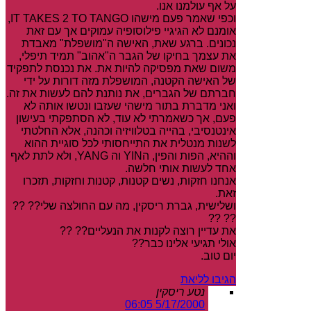
על אף עולמנו אנו.
וכפי שאמר פעם מישהו IT TAKES 2 TO TANGO,
אומנם לא הגיגיי פילוסופיה עמוקים אך עם זאת
נכונים. ברגע שאת, האישה ה"מושפלת" מאבדת
את עצמך בחיקו של הגבר ה"אהוב" תמיד תיפלי,
משום שאת מפסיקה להיות את. את נכנסת לתפקיד
של האישה הקטנה, המושפלת מזה דורות על ידי
חברתם של הגברים, את נותנת להם לעשות את זה.
ואני מדברת בתור מישהי שעזבו ונטשו אותה לא
פעם, אך כשאמרתי לא עוד, לא הסתפקתי בעישון
אינטנסיבי, בהייה בטלוויזיה וכהנה, אלא החלטתי
לשנות מנטלית את התייחסותי לכל סוגיית ההוא
וההיא, הפות והפין, הYIN וה YANG, ולא לתת לאף
אחד לעשות אותי חלשה.
אנחנו חזקות, נשים קטנות, קטנות וחזקות, תזכרו
זאת.
ושלישית, גברת ריסקין, מה עם החולצה שלי?? ??
?? ??
את עדיין רוצה לקנות את הנעליים?? ??
אולי תגיעי אלינו כבר??
יום טוב.
הגיבו לליאת
נטע ריסקין
5/17/2000 06:05