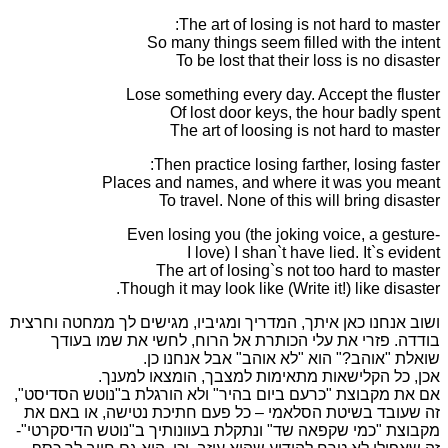
The art of losing is not hard to master:
So many things seem filled with the intent
To be lost that their loss is no disaster
Lose something every day. Accept the fluster
Of lost door keys, the hour badly spent
The art of loosing is not hard to master
Then practice losing farther, losing faster:
Places and names, and where it was you meant
To travel. None of this will bring disaster
-Even losing you (the joking voice, a gesture
I love) I shan`t have lied. It`s evident
The art of losing`s not too hard to master
Though it may look like (Write it!) like disaster.
ושוב אנחנו כאן איתך, המדריך ומגיביו, מגישים לך ממחטה וחרצית
בודדה. פזרי את עלי הכותרת אל הרוח, לחשי את שמו בעודך
שואלת "אוהב?" הוא "לא אוהב" אבל אנחנו כן.
אכן, כל הקלישאות מתאימות למצבך, הומצאו למענך.
אם את מקבוצת "כרעם ביום בהיר" ולא הורגלת ב"נוטש הסדיסט",
זה שעובד בשיטת הסלאמי – כל פעם חתיכת נטישה, או באם את
מקבוצת "כמי שקפאה שד" ונתקלת בעוונותיך ב"נוטש הדיסקרטי"-