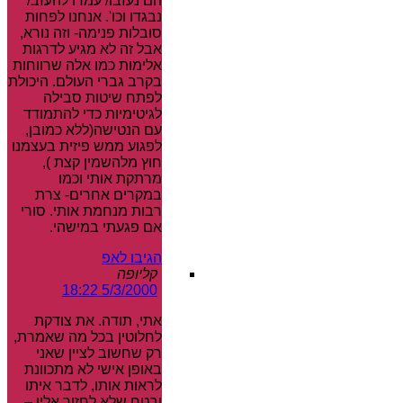
הם נעזבו/ עמדו להעזב/
נבגדו וכו'. אנחנו לפחות
סובלות פנימה- וזה נורא,
אבל זה לא מגיע לדרגות
אלימות כמו אלה שרווחות
בקרב גברי העולם. היכולת
לפתח שיטות סבילה
לגיטימיות כדי להתמודד
עם הנטישה(ללא כמובן,
לפגוע ממש פיזית בעצמנו
חוץ מלהשמין קצת ),
מרתקת אותי וכמו
במקרים אחרים- צרת
רבות מנחמת אותי. סורי
אם פגעתי במישהי.
הגיבו לאפ
קליופה
5/3/2000 18:22
אתי, תודה. את צודקת
לחלוטין בכל מה שאמרת,
רק שחשוב לציין שאני
באופן אישי לא מתכוונת
לראות אותו, לדבר איתו
ובטח שלא לחזור אליו –