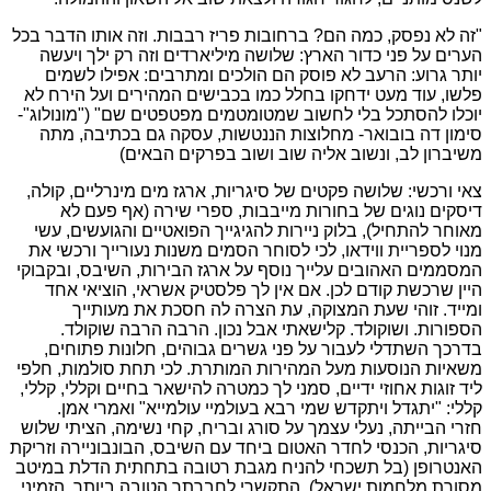
"זה לא נפסק, כמה הם? ברחובות פריז רבבות. וזה אותו הדבר בכל
הערים על פני כדור הארץ: שלושה מיליארדים וזה רק ילך ויעשה
יותר גרוע: הרעב לא פוסק הם הולכים ומתרבים: אפילו לשמים
פלשו, עוד מעט ידחקו בחלל כמו בכבישים המהירים ועל הירח לא
יוכלו להסתכל בלי לחשוב שמטומטמים מפטפטים שם" ("מונולוג"-
סימון דה בובואר- מחלוצות הננטשות, עסקה גם בכתיבה, מתה
משיברון לב, ונשוב אליה שוב ושוב בפרקים הבאים)
צאי ורכשי: שלושה פקטים של סיגריות, ארגז מים מינרליים, קולה,
דיסקים נוגים של בחורות מייבבות, ספרי שירה (אף פעם לא
מאוחר להתחיל), בלוק ניירות להגיגייך הפואטיים והגועשים, עשי
מנוי לספריית ווידאו, לכי לסוחר הסמים משנות נעורייך ורכשי את
המסממים האהובים עלייך נוסף על ארגז הבירות, השיבס, ובקבוקי
היין שרכשת קודם לכן. אם אין לך פלסטיק אשראי, הוציאי אחד
ומייד. זוהי שעת המצוקה, עת הצרה לה חסכת את מעותייך
הספורות. ושוקולד. קלישאתי אבל נכון. הרבה הרבה שוקולד.
בדרכך השתדלי לעבור על פני גשרים גבוהים, חלונות פתוחים,
משאיות הנוסעות מעל המהירות המותרת. לכי תחת סולמות, חלפי
ליד זוגות אחוזי ידיים, סמני לך כמטרה להישאר בחיים וקללי, קללי,
קללי: "יתגדל ויתקדש שמי רבא בעולמיי עולמייא" ואמרי אמן.
חזרי הבייתה, נעלי עצמך על סורג ובריח, קחי נשימה, הציתי שלוש
סיגריות, הכנסי לחדר האטום ביחד עם השיבס, הבונבוניירה וזריקת
האנטרופן (בל תשכחי להניח מגבת רטובה בתחתית הדלת במיטב
מסורת מלחמות ישראל). התקשרי לחברתך הטובה ביותר, הזמיני