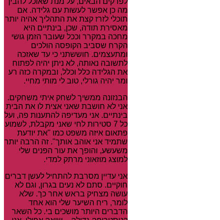
לפרקים הבאים, על מנת שאוכל להבין
מה כן אפשר לעשות עם גלידה. אם
תוכלי לזרז קצת את התהליך אהיה יותר
מאסירת תודה, שכן, בינתיים היא
מחכה במקרר וככל שעובר הזמן גושי
הקרח שסביב הקופסה הולכים
ומתעצמים. חוששתני כי עד שאזכה
לתשובה נאותה, לא ניתן יהיה לפתוח
את הגלידה כלל וכלל, ובמקרה כזה רע
ומר יהיה גורלי, טוב לי מותי מחיי.
הבנזונה ממשיך לשחק איתי משחקים.
אני לא חושבת שאני אצית לו את הבית
בינתיים. אני מעדיפה להתענות פה, ועל
כל 7 סטירות לחי שאני מקבלת, לשמוע
פתאום איזה משפט כמו "את יודעת
שתמיד אני אוהב אותך". זה הרבה יותר
משעשע, והופך את עור הפנים שלי
למוצג מוזאוני מרתק למדי.
אני עדיין מסרבת להתחיל לעשן דברים
חוקיים. סתם לא נעים בגרון, וגם לא
עושה מצחיק בראש אחר כך. שלא
לומר, ריח השיער שלי הוא אחד
הדברים היותר מושכים בי. כל השאר