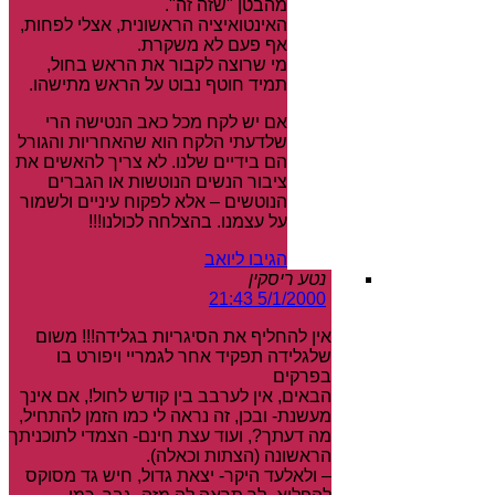
מהבטן "שזה זה".
האינטואיציה הראשונית, אצלי לפחות,
אף פעם לא משקרת.
מי שרוצה לקבור את הראש בחול,
תמיד חוטף נבוט על הראש מתישהו.
אם יש לקח מכל כאב הנטישה הרי
שלדעתי הלקח הוא שהאחריות והגורל
הם בידיים שלנו. לא צריך להאשים את
ציבור הנשים הנוטשות או הגברים
הנוטשים – אלא לפקוח עיניים ולשמור
על עצמנו. בהצלחה לכולנו!!!
הגיבו ליואב
נטע ריסקין
5/1/2000 21:43
אין להחליף את הסיגריות בגלידה!!! משום
שלגלידה תפקיד אחר לגמריי ויפורט בו
בפרקים
הבאים, אין לערבב בין קודש לחול!, אם אינך
מעשנת- ובכן, זה נראה לי כמו הזמן להתחיל,
מה דעתך?, ועוד עצת חינם- הצמדי לתוכניתך
הראשונה (הצתות וכאלה).
– ולאלעד היקר- יצאת גדול, חיש גד מסוקס