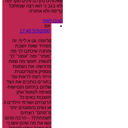
שאלוהים נתן לנו עינים מקדימה
ולא בגב כי הוא רצה שנסתכל
קדימה ולא אחורה.
הגיבו לאתי
אפ
5/3/2000 17:40
קליופה: גט א לייף. זה
מפחיד שאת יושבת
ומחכה שיכתבו לך מה
"מותר" ומה "אסור" לך
לעשות. תעשי מה שאת
מרגישה- את נשמעת
מספיק אינטליגנטית.
הייתי רוצה לראות עוד
בחורים כותבים את הצד
שלהם בתחום הנטישות-
מאיפה לעזעזל אתן
חושבות באים כל
הרוצחים ושורפי הילדים ו/
או נשים (המעטים יותר
מ"סתם" רוצחים
לשמחתי)? – הרבה מהם
עשו את מה שהם עשו כי