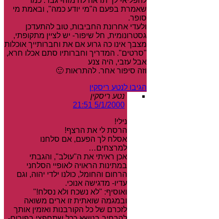
להפליא- לך תראה לה מזה- גבר. כמו
שאמרת בפעם ה"מי יודע כמה", ובאמת מי
סופר.
ולעדי אחרונת החביבות, טוב להתעדכן
גסטרונומית, חל שיפור- יש לציין מתקופתי,
מצבך אינו כה גרוע אם את וחברותייך אוכלות
"סרטים". המדריך וחברותיו סתם אכלו חרא,
אבל עזבי, היה צנע
וזה סיפור אחר. להתראות 🙂
הגיבו לנטע ריסקין
נטע ריסקין
5/1/2000 21:51
נילי!
הרסת לי את הרצף!
אסלח לך הפעם, אם סלחנו
למרצחים…
אכן ראיתי את ה"עולב", והגבתי
במתינות הראויה לאופיי הסלחני
הרחום והחומל, כולנו ילדי יהוה, וגם
עדיו- מדגישה אנוכי.
ואוסיף: "לא נשכח ולא נסלח!"
ובמגמה שואתית זו ארים משואה
לזכרם של כל הקורבנות ואזמין אותך
להרחיב בנושא ככל שתחפצי בפורום-