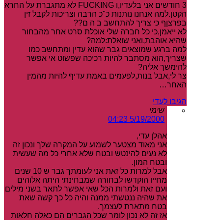
3 חודשים אני בלעדיו,ו FUCKING לא מתגברת על החרא
הקטן.למה אנחנו נותנות כ"כ הרבה וצריכות לקבל זין
בפרצןף כי צריך להתחשב ב ה ם??
לא ייאמן,כי כל חברה שלי אוכלת סרט אחר מהבחור
שהיא אוהבת,ואני שואלת:למה?
למה ברגע שמוצאים גבר שהוא עדין ומתחשב כמו
שצריך,הוא מסתבר להיות רכיכה שפשוט אי אפשר
להימשך אליה?
צר לי,אבל בנות,לפעמים באמת עדיף להיות מהמין
האחר…
הגיבו לעדי
שימי
5/19/2000 04:23
אהלן עדי,
אני מאוד מצטער לשמוע על המקרה שלך ונכון זה
לא נעים להינטש ובטח שלא אחרי כל מה שעשית
ובטח המון.
אבל למרות כל זאת אני לעומתך גבר ש 10 שנים
מחייו הוקדשו לבחורה שמבחינתי היתה אלוהים
ועם זאת ולמרות הכל שאי אפשר לתאר בשני מילים
את שהיה ננטשתי ממנה והיה כל כך קשה שאת
בטח מתארת לעצמך.
אז זה לא נכון לומר שכל הגברים הם כאלה חלאות