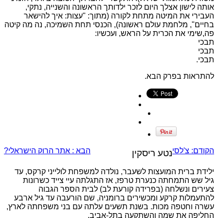
אותה לישון אצלך היום לזכר ילדותך הראשונה והשנייה, נתקי,
העבירי את המיטה מתחת לקורה (מתוך: "עצות: איך להישאר
בחיים", מלחמת עולם ראשונה), הכנסי תחת השמיכה, נה מה קיטה
פה,שימי את הכרית על הראש, ועכשיו:
תבכי
תבכי
תבכי.
להתראות בפרק הבא.
הקודם:
צ'לסי
הבא :
אתר הרוק הישראלי?
נטע ריסקין
ילידת ברית המועצות לשעבר, נולדה למשפחת לולייני קרקס, עד
גיל שש התמחתה כנערת טרפז, אז התגלתה עיי צייד כשרונות
צעירים ונשלחה (בפרידה קורעת לב) לבית הספר הגבוה
להתעמלות קרקע ומכשירים ברומניה, שם הורעבה עד גיל ארבע
עשרה וחטפה מכות. בשנת תשעים עלתה עם בני משפחתה לארץ,
החליפה את שמה והשתקעה בתל-אביב.