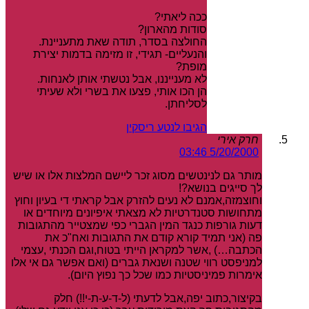
ככה ליאתי?
סודות מהארון?
החולצה בסדר, תודה שאת מתעניינת.
והנעליים- תגידי, זו מזימה בדמות יצירת
מופת?
לא מענייננו, אבל נטשתי אותן לאנחות.
הן הכו אותי, פצעו את בשרי ולא שעיתי
לסליחתן.
הגיבו לנטע ריסקין
חרק אירי
5/20/2000 03:46
מותר גם לנינטשים מסוג זכר ליישם המלצות אלו או שיש
לך סייגים בנושא?!
וחוצמזה,אמנם לא נעים להזרק אבל קראתי די בעיון וחוץ
מתחושות סטנדרטיות לא מצאתי איפיונים מיוחדים או
דעות גורפות כנגד המין הגברי כפי שמצטייר מהתגובות
פה (אני תמיד קורא קודם את התגובות ואח"כ את
הכתבה…) ,אשר למקראן הייתי בטוח,וגם הכנתי ,עצמי
למניפסט רווי שטנה ושנאת גברים (ואם אפשר גם אי אלו
אימרות פמיניסטיות כמו שכל כך נפוץ היום).
בקיצור,כתוב יפה,אבל לדעתי (ל-ד-ע-ת-י!!) חלק