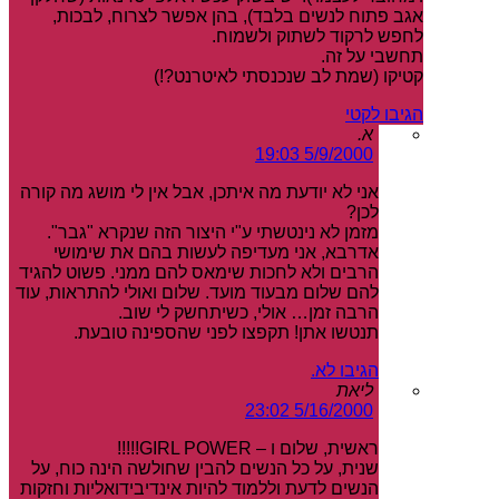
אגב פתוח לנשים בלבד), בהן אפשר לצרוח, לבכות,
לחפש לרקוד לשתוק ולשמוח.
תחשבי על זה.
קטיקו (שמת לב שנכנסתי לאיטרנט?!)
הגיבו לקטי
א.
5/9/2000 19:03
אני לא יודעת מה איתכן, אבל אין לי מושג מה קורה
לכן?
מזמן לא נינטשתי ע"י היצור הזה שנקרא "גבר".
אדרבא, אני מעדיפה לעשות בהם את שימושי
הרבים ולא לחכות שימאס להם ממני. פשוט להגיד
להם שלום מבעוד מועד. שלום ואולי להתראות, עוד
הרבה זמן… אולי, כשיתחשק לי שוב.
תנטשו אתן! תקפצו לפני שהספינה טובעת.
הגיבו לא.
ליאת
5/16/2000 23:02
ראשית, שלום ו – GIRL POWER!!!!!
שנית, על כל הנשים להבין שחולשה הינה כוח, על
הנשים לדעת וללמוד להיות אינדיבידואליות וחזקות