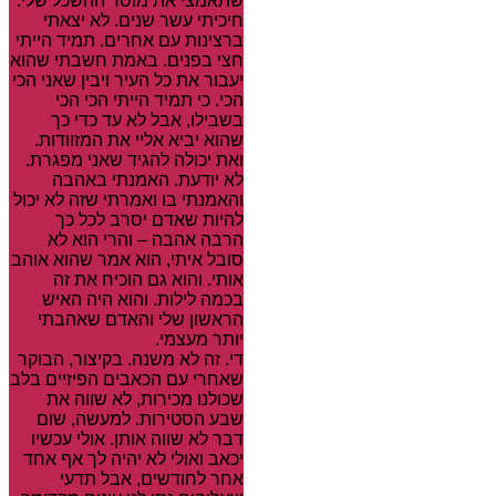
שתאמצי את מוסר ההשכל שלי.
חיכיתי עשר שנים. לא יצאתי
ברצינות עם אחרים. תמיד הייתי
חצי בפנים. באמת חשבתי שהוא
יעבור את כל העיר ויבין שאני הכי
הכי. כי תמיד הייתי הכי הכי
בשבילו, אבל לא עד כדי כך
שהוא יביא אליי את המזוודות.
ואת יכולה להגיד שאני מפגרת.
לא יודעת. האמנתי באהבה
והאמנתי בו ואמרתי שזה לא יכול
להיות שאדם יסרב לכל כך
הרבה אהבה – והרי הוא לא
סובל איתי, הוא אמר שהוא אוהב
אותי. והוא גם הוכיח את זה
בכמה לילות. והוא היה האיש
הראשון שלי והאדם שאהבתי
יותר מעצמי.
די. זה לא משנה. בקיצור, הבוקר
שאחרי עם הכאבים הפיזיים בלב
שכולנו מכירות, לא שווה את
שבע הסטירות. למעשה, שום
דבר לא שווה אותן. אולי עכשיו
יכאב ואולי לא יהיה לך אף אחד
אחר לחודשים, אבל תדעי