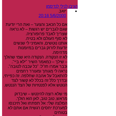
הגיבו לנילי לנדסמן
יואב
5/6/2000 20:16
אם כל הכאב והצער – ואת הרי יודעת
שגם לגברים יש רגשות – לא נראה
שצריך לאבד פרופורציה.
לא סוף העולם ולא בטיח.
אותנו נוטשים, והאמיני לי שנשים
יודעות לזרוק גברים במיומנות
מדהימה.
לא זו הנקודה. הנקודה היא שמי שהולך
– שילך – כמאמר השיר "ילא ביי".
וכבר אמרו חז"ל: "כל עכבה לטובה".
נראה לי מגוחך ומעורר רחמים
להתאבל על אהבה שחלפה. זה כפייתי,
ובדרך כלל זה בכלל לא קשור לצד
הנוטש אלא לפנטזיות של הצד הננטש.
מי שלא רוצה להינטש – שיבדוק
מראש, טוב טוב, לאן הוא הולך.
המלצה שלי: אל תפתחו ואל תיכנסו
למערכת יחסים רגשית אם אתם לא
בטוחים