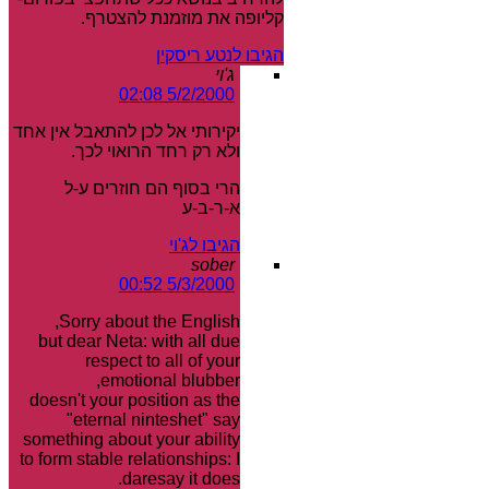
קליופה את מוזמנת להצטרף.
הגיבו לנטע ריסקין
ג'וי
5/2/2000 02:08
יקירותי אל לכן להתאבל אין אחד
ולא רק רחד הרואוי לכך.
הרי בסוף הם חוזרים ע-ל
א-ר-ב-ע
הגיבו לג'וי
sober
5/3/2000 00:52
Sorry about the English,
but dear Neta: with all due
respect to all of your
emotional blubber,
doesn't your position as the
"eternal ninteshet" say
something about your ability
to form stable relationships: I
daresay it does.