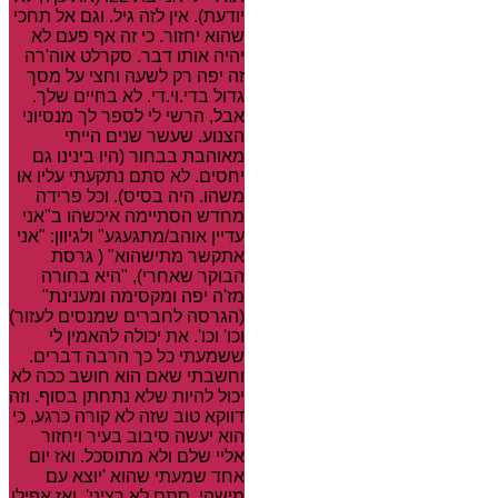
יודעת). אין לזה גיל. וגם אל תחכי
שהוא יחזור. כי זה אף פעם לא
יהיה אותו דבר. סקרלט אוה'רה
זה יפה רק לשעה וחצי על מסך
גדול בדי.וי.די. לא בחיים שלך.
אבל, הרשי לי לספר לך מנסיוני
הצנוע. שעשר שנים הייתי
מאוהבת בבחור (היו בינינו גם
יחסים. לא סתם נתקעתי עליו או
משהו. היה בסיס). וכל פרידה
מחדש הסתיימה איכשהו ב"אני
עדיין אוהב/מתגעגע" ולגיוון: "אני
אתקשר מתישהוא" ( גרסת
הבוקר שאחרי), "היא בחורה
מז'ה יפה ומקסימה ומענינת"
(הגרסה לחברים שמנסים לעזור)
וכו' וכו'. את יכולה להאמין לי
ששמעתי כל כך הרבה דברים.
וחשבתי שאם הוא חושב ככה לא
יכול להיות שלא נתחתן בסוף. וזה
דווקא טוב שזה לא קורה כרגע, כי
הוא יעשה סיבוב בעיר ויחזור
אליי שלם ולא מתוסכל. ואז יום
אחד שמעתי שהוא 'יוצא עם
מישהי. סתם לא רציני'. ואז אפילו