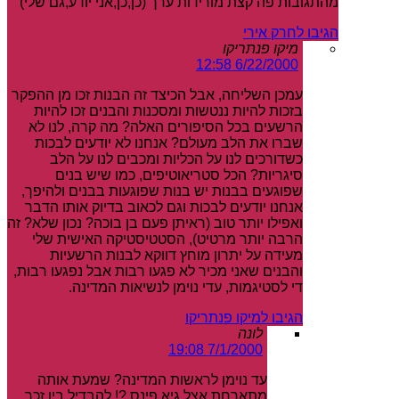
מהתגובות פה קצת מורידות ערך (כן,כן,אני יודע,גם שלי)
הגיבו לחרק אירי
מיקו פנתריקו
6/22/2000 12:58
עמכן השליחה, אבל הכיצד זה הבנות זכו מן ההפקר
בזכות להיות ננטשות ומסכנות והבנים זכו להיות
הרשעים בכל הסיפורים האלה? מה קרה, לנו לא
שברו את הלב מעולם? אנחנו לא יודעים לבכות
כשדורכים לנו על הכליות ומכבים לנו על הלב
סיגריות? הכל סטריאוטיפים, כמו שיש בנים
שפוגעים בבנות יש בנות שפוגעות בבנים ולהיפך,
אנחנו יודעים לבכות וגם לכאוב בדיוק אותו הדבר
ואפילו יותר טוב (ראיתן פעם בן בוכה? נכון שלא? זה
הרבה יותר מרטיט), הסטטיסטיקה האישית שלי
מעידה על יתרון מוחץ דווקא לבנות הרשעיות
והבנים שאני מכיר לא פגעו רבות אבל נפגעו רבות,
די לסטיגמות, עדי נוימן לנשיאות המדינה.
הגיבו למיקו פנתריקו
לונה
7/1/2000 19:08
עד נוימן לראשות המדינה? שמעת אותה
מתארחת אצל גיא פינס ?! להבדיל בין זכר