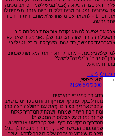
על זה רגע בצורה שקולה (אבל ממש לשניה, כי אני מכינה
פה גפרורים, נפט וחומרים דליקים. היום אנחנו מציתים לו
את הבית) – להשאר עם מישהו שלא אוהב, היתה הרבה
יותר גרועה.
אבל אם אפשר למצוא נקודת אור אחת בכל הסיפור
המגעיל הזה, הרי שזוהי הכתבה שלך. אני מקוה שאני לא
אתגבר עד להמשך, כדי שזה ימשיך להיות רלוונטי לגבי.
למי שלא מעשנת – מותר להחליף את המקומות שכתוב
בהן "סיגריה" ב"גלידה" למשל?
בתודה מראש.
הגיבו לקליופה
נטע ריסקין
5/1/2000 21:26
בתגובה למגיביי הנאמנים
נתחיל בקליופה: קליופה יקרה, זה מספר ימים שאני
עוקבת אחריך בפורום- (זאת עם החולצה הצהובה)
ומה רבה הייתה שמחתי ושמחת המדריך לגלות
שהינך נמנית על אוכלוסית הננטשות!
המדריך מבקש להוסיף שאל לך לדאוג או לחשוש
שמומנטום הנטישה יאבד, המדריך מבטיח לך בכל
היקר לו שארוע זה יחרט על לוח לבך לדראון עולם,