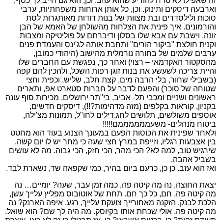
זה שאפילו לא טרח להודיע שהוא עוזב. וכן, הוא גם חייב לך כסף,
וארבעה דיסקים ותינוק. וכן, כל אותן ארוחות משפחתיות, ערבי
סוכות ולילסדרים ובת מצוות של בנות דודות מאותגרות לסת
והורמונים. איך פינית את הצלחות מהשולחן של האמא של הבן
זונה, וישבת עם אבא שלו בסלון ודיברתם על פוליטיקה ומצבות
וקנית חולצת "ביקור הורים" ותחבת אותה לג'ינס והעמדת פנים
ערבים שלמים של בחורה נורמלית מהישוב (היהודי כמובן,
מהסקטור האקדמאי – רצוי) ואחר כך, נפגשת עם החברים שלו
והיית צריכה לשעשע את בנות זוגן רפות השכל, ולהכין להם קפה
(בשבילי שחור, בלי הרבה מים, קצת חלב, שליש, וכפית וחצי
שטוחה של סוכר) והפעם לדבר על חברות סטארט אפ, ותארים
ראשונים ושניים ומכבי תל- אביב, בי"תר ירושלים, מכירות סוף עונה
בקניון, קוראות בקלפים (מזה מדהימות?!!), דיסקים חדשים,
אוספים משולשים, תלושים לחג,דילים לחו"ל, תמונות מצ'ילה,
ביטוח מנהלים- משעממממממם!!!!!
ולאחר שפינית את הכוסות הפעם במעונך הצנוע בעוד הוא מחטט
בין אצבעות רגליו, וזייפת במרץ חצי שעה כי מחר יש לו יום קשה,
שירגיש טוב, למה לא? הכי מהר, הכי חזק, הכי גבוה. מה לא עושים
בשביל אהבה.
ואז הוא עזב. כן כן, כרעם ביום בהיר, כמי שקפאה שד, נשארת לבד.
יצאת החוצה, נה מה קיטה פה, כמה זמן עבר, שעה? יומיים… נה
מה קיטה פה, חם, כל כך חם. תחת של אוטובוס מפליץ עלייך עשן,
הלכת לבנק, הזקנה מאחורייך צועקת עלייך, רגע, איפה הארנק? נה
מה קיטה פה, אולי שכחת אותו בקיוסק. מה היה לך שם? הוא שואל.