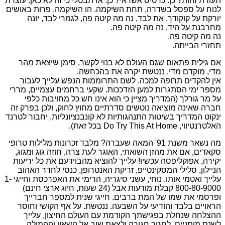
תעודת זהות? כן. כרטיס אשראי? כן. אז תבטלי כי זה לא כאן. עוצרת
לנוח על ספסל בשדרה, תחת השיקמה. הו השיקמה, פרות באושים
יורקת על קוקודך. את לבד, נה מה קיטה פה, לגמרי לבד, יונה
מחרבנת על היד, נה מה קיטה פה.
נה מה קיטה פה.
תחזרי הבייתה.
אם גילית פתאום שגם העולם לא בנוי לקשר, סימן שיצאת מהר
מדי, מוקדם מדי, ננטשת יקרה את בהכחשה.
אין להקדים תרופה למכה. לשם התרוממות הנפש עלייך לעבור
מספר ימי הסתגרות למען הזדככות. שקעי ברחמים עצמיים, מררי
על מר גורלך (המדריך מציין כי הוא אינו חש כל מחויבות כלפי
חברה שאינה מוציאה נוטשים סדרתיים מחוץ לחוק, ולכן בפרק זה
ינקוט המדריך בשיטות התנהגותיות לא קונבנציונליות, יחבור לטרנד
האלטרנטיווי, Do Try This At Home בכל זאת).
מה נשאר משנת 91' המאה שעברה? מלבד זכרונות מלילות טרופי
סקאדים, אם את מהזן השואתי, האוגר לעת צרה, חוזה גוג ומגוג,
יקירה, אפוקליפסה עכשיו! עלייך להוציא מהבוידעם את כל יריעות
הניילון, סלילי המסקינטייפ, זריקת האנטרופן, כנסי לחדר האהוב
עלייך ואטמי אותו. נוחי, עשני סיגריה, הרימי את האפרכסת וחייגי 1-
800-80-9000 קבלת מודעות אבל (24 שעות, חיוג ארצי חינם)
ופרסמי את שמו של המת ברבים. חייגי שנית למספר חברייך
הראויים בלבד והודיעי על השבעה. ננטשת. על אף הקושי וחוסר
ההצלחה שנחלת בפגישתך הקודמת עם העולם החיצון, עלייך
לשנס מותניים, לחגור חגורה ולצאת שוב אל השאון וההמולה.