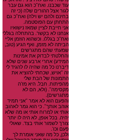
עוד שכבנו. ואח"כ הוא גם עבר
לגור אצל ההורים שלה (כי זה
בחינם ולהם יש וילה) ואח"כ גם
התחתן עם הפוסטמה.
אני חייבת לציין שמאז נישואיו
אנחנו לא בקשר. בהתחלה בגללי
ואח"כ בגללו. וכשהוא הוזמן אליי
הביתה לא מזמן, ואף הגיע (טוב,
שמעתי שהם מתגרשים
והחלטתי לבדוק את אמינות
המידע) אחרי ארבע שנים שלא
דיברנו כל מה שהיה לו להגיד לי
זה "אויש, שכחתי להוציא את
התמונות של הבת שלי
מהפיתוח. חבל. היא מז'ה
מקסימה". (ולא, הם לא
מתגרשים).
והפעם הוא לא אמר "אני תמיד
אוהב אותך". כי הוא גמר לאהוב
אותי או למרוח אותי או מה שלא
יהיה. בכל אופן, לא היה לו יותר
צורך לשמור אותי בצד. שאולי
פעם וכו'.
ולכן, כל מה שאני אומרת לך