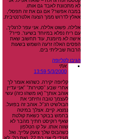
קטסטרופה גדולה – שואה אפילו. אני
לא מתכוונת לאבד גם אותו.
במבה אפשר? אם גם את זה תפסלי,
אאלץ לדרוש ממך הצעה אלטרנטיבית.
אלילה. פשוט אלילה. אני עפר לרגליך,
עם ריח נפלא במיוחד בשיער. פייר?
אישה לא מיומנת, עוד תחשוב שאת
הפסים האלה זרעה השמש בשעות
הרבות שביליתי בים.
הגיבו לקליופה
אתי
5/3/2000 13:59
קליופה יקירה. כשהוא אומר לך
אחרי שבע "סטירות" "אני עדיין
אוהב אותך" (או משהו כזה) עשי
לעצמך טובה וחיתכי את
הבולשיט הנ"ל. אוהב זה בפועל.
נמצא. קיים. אצלך במיטה
בחמש בבוקר כשאת קולטת
שאף רוקיסט חתיך מהבר לא
שווה אותו. על קו הטלפון
כשהבוס שלך צועק עלייך. ואל
תגידי לי אני בת 22. (את כן?, לא