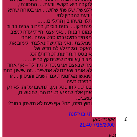
לנקבה היא בקושי יודעת…. התכוונתי,
ללמשל, שלושה/ שלוש….אני בטוחה שהיא
יודעת להבחין למי
תלוי משהו בין הרגליים……
פנתריקו…. בנים בוכים, בנים כואבים בדיוק
כמונו הבנות….אני עצמי הייתי עדה למצב
מפחיד כמעט כמו סרט אימה . אחרי
שנאלצתי, ואני מדגישה:נאלצתי, לעזוב את
האקס, נגלתי לעולם חדש של
אובססיה,תחינות,הטרדות(והכל
מצידו),איומים שישים קץ לחייו……
מה שבעצם אני מנסה להגיד לך – אף אחד
לא אומר שאתם לא אנושיים…זה שישנן בנות
שנעשו מגלומניות עם השנים והניסיון…. זו
חתיכת בעיה.
בנות… קחו פסק זמן. תחשבו על זה. לא רק
אתן אלה שנפגעות. גם הם, שנוטשים,
כואבים.
וחוץ מיזה, מה? אף פעם לא נטשתן בחור?
הגיבו ללונה
אקורד-סאן
7/15/2000 21:40
נטע