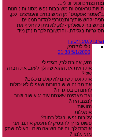
נצח נצחים וכולי וכולי…
חוויות טראומטיות משובבות נפש מסוג זה ניחנות
ב"אפטר אפקטס" מן המשובחים והעפיצים, לכן,
הניחי לחששותיך והצטרפי למדור המנויים.
ובתשובה לשאלתך- לא, לא ניתן להחליף את
הסיגריות בגלידה,- והתשובה לכך תינתן מיד
הגיבו לנטע ריסקין
נילי לנדסמן
5/1/2000 21:38
נטע, אהובת לבי, תגידי לי
את ראית את ההוא שהולך לעזוב את חברה
שלו?
את קולטת שהם לא קולטים כלום?
את מבינה שיש בחורות שאפילו לא יכולות
להתנחם בסיגריה?
ואת מאמינה שאנחנו עוד נגיע שוב ושוב
למצב הזה?
נטושות.
אומללות.
עלובות נפש. בגלל בחור?
פשוט צריך להפסיק להתעסק איתם. אני
אומרת לך. זה יום השואה היום. והעולם שתק.
מתי נלמד?