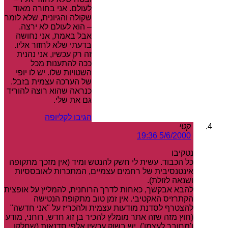
לעולם. אני בחורה מאוד
שקולה והגיונית, שלא לומר
– הוא לעולם לא ירצה.
אבל באמת, אני נחושה
בדעתי שלא לחזור אליו.
זה רק עכשיו, אני נהנית
ככה להתענות מכל
השטויות שלו. יש לו יופי
של הערכה עצמית בזבל.
כנראה שהוא רוצה להוריד
גם את שלי.
הגיבו לקליופה
קטי
5/6/2000 19:36
נטקיבו
כל הכבוד. עשית לי חשק להנטש ומיד (אין מזכך מתקופה
אינטנסיבית של רחמים עצמיים, המתכרות לאובססיות
ושנאה לזולת).
להבא אבקשך, כאחות לדרך הרוחנית, להמליץ על אופצית
הקתרזיס האקטיבי. אין זמן טוב מתקופת הנטישה
להצטרף לסדנת מודעות עצמית ולהכריז על "אני חדשה"
(חוץ מזה שזה אתר מומלץ להכיר בן זוג חדש, רוחני, מודע
ו'מחובר לעצמו'). יש בשוק עכשיו אלפי סדנאות (שחלקן