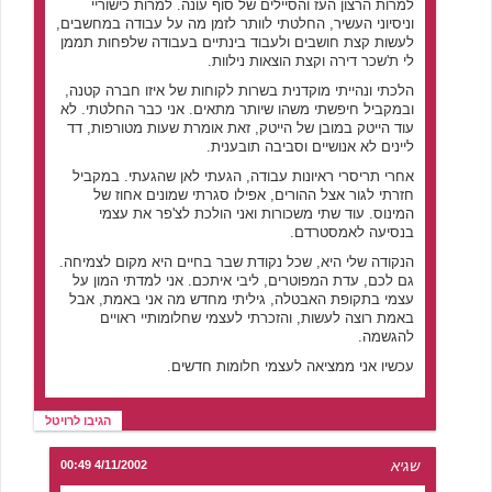
למרות הרצון העז והסיילים של סוף עונה. למרות כישוריי
וניסיוני העשיר, החלטתי לוותר לזמן מה על עבודה במחשבים,
לעשות קצת חושבים ולעבוד בינתיים בעבודה שלפחות תממן
לי ת'שכר דירה וקצת הוצאות נילוות.
הלכתי ונהייתי מוקדנית בשרות לקוחות של איזו חברה קטנה,
ובמקביל חיפשתי משהו שיותר מתאים. אני כבר החלטתי. לא
עוד הייטק במובן של הייטק, זאת אומרת שעות מטורפות, דד
ליינים לא אנושיים וסביבה תובענית.
אחרי תריסרי ראיונות עבודה, הגעתי לאן שהגעתי. במקביל
חזרתי לגור אצל ההורים, אפילו סגרתי שמונים אחוז של
המינוס. עוד שתי משכורות ואני הולכת לצ'פר את עצמי
בנסיעה לאמסטרדם.
הנקודה שלי היא, שכל נקודת שבר בחיים היא מקום לצמיחה.
גם לכם, עדת המפוטרים, ליבי איתכם. אני למדתי המון על
עצמי בתקופת האבטלה, גיליתי מחדש מה אני באמת, אבל
באמת רוצה לעשות, והזכרתי לעצמי שחלומותיי ראויים
להגשמה.
עכשיו אני ממציאה לעצמי חלומות חדשים.
הגיבו לרויטל
שגיא
4/11/2002 00:49