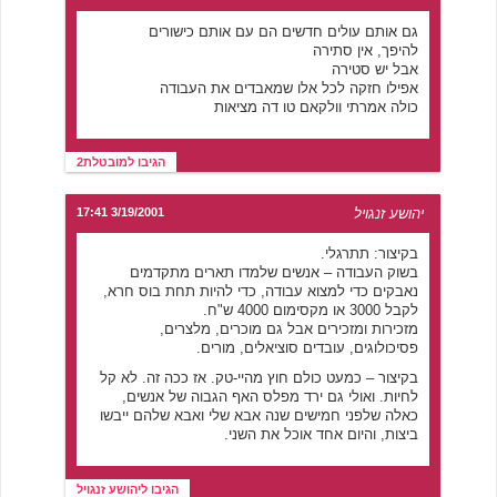
גם אותם עולים חדשים הם עם אותם כישורים
להיפך, אין סתירה
אבל יש סטירה
אפילו חזקה לכל אלו שמאבדים את העבודה
כולה אמרתי וולקאם טו דה מציאות
הגיבו למובטלת2
יהושע זנגויל
3/19/2001 17:41
בקיצור: תתרגלי.
בשוק העבודה – אנשים שלמדו תארים מתקדמים
נאבקים כדי למצוא עבודה, כדי להיות תחת בוס חרא,
לקבל 3000 או מקסימום 4000 ש"ח.
מזכירות ומזכירים אבל גם מוכרים, מלצרים,
פסיכולוגים, עובדים סוציאלים, מורים.
בקיצור – כמעט כולם חוץ מהיי-טק. אז ככה זה. לא קל
לחיות. ואולי גם ירד מפלס האף הגבוה של אנשים,
כאלה שלפני חמישים שנה אבא שלי ואבא שלהם ייבשו
ביצות, והיום אחד אוכל את השני.
הגיבו ליהושע זנגויל