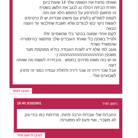
שאתה נותנת את הנשמה שלך 14 שעות ביום
חוזרת הביתה ויכולה גג לנגב את הלשון בשטיח
זה פתאום להתרפק על החופש הלא יזום הזה.
לקפוץ לסופ"ש בלונדון עם מישהו שבדיוק יש לו כרטיסים
לעשות ניקוי יבש לבגדים שלא חשבת שתלבשי עד העונה
הבאה
לקום אחרי שמונה בבוקר בלי שהשמיים יפלו
ולטייל בשנקין בלי שאחד העובדים שלך מתקשר בהיסטריה
שהמשרד נשרף
ואגב למי שלא ידע לשכת העבודה בת"א ממוקמת מטר
משנקין הההההההההההההההההה (-:
אז יש בזה משהו מדהים בחופש…והבחירה לעשות מה שאתה
רוצה
אבל שכר דירה זה שכר דירה ולחולת עבודה כמוני זה פתרון
לשבועיים אולי…
הגיבו למאי
ראש חזיר
3/16/2001 18:40
החברות שלי עובדות הרבה פחות, מרויחות כמו בהיי-טק
לא משברי, ואף פעם לא מפוטרות.
הגיבו לראש חזיר