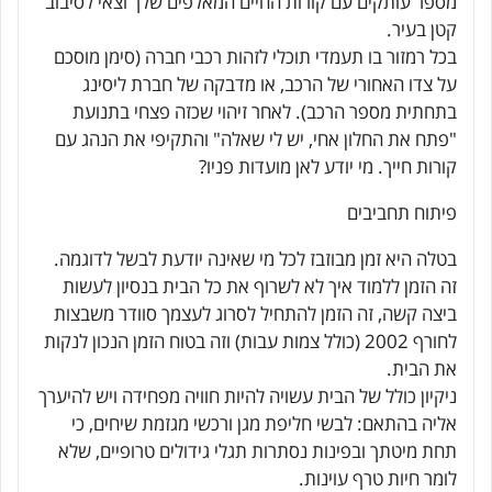
מספר עותקים עם קורות החיים המאלפים שלך וצאי לסיבוב
קטן בעיר.
בכל רמזור בו תעמדי תוכלי לזהות רכבי חברה (סימן מוסכם
על צדו האחורי של הרכב, או מדבקה של חברת ליסינג
בתחתית מספר הרכב). לאחר זיהוי שכזה פצחי בתנועת
"פתח את החלון אחי, יש לי שאלה" והתקיפי את הנהג עם
קורות חייך. מי יודע לאן מועדות פניו?
פיתוח תחביבים
בטלה היא זמן מבוזבז לכל מי שאינה יודעת לבשל לדוגמה.
זה הזמן ללמוד איך לא לשרוף את כל הבית בנסיון לעשות
ביצה קשה, זה הזמן להתחיל לסרוג לעצמך סוודר משבצות
לחורף 2002 (כולל צמות עבות) וזה בטוח הזמן הנכון לנקות
את הבית.
ניקיון כולל של הבית עשויה להיות חוויה מפחידה ויש להיערך
אליה בהתאם: לבשי חליפת מגן ורכשי מגזמת שיחים, כי
תחת מיטתך ובפינות נסתרות תגלי גידולים טרופיים, שלא
לומר חיות טרף עוינות.