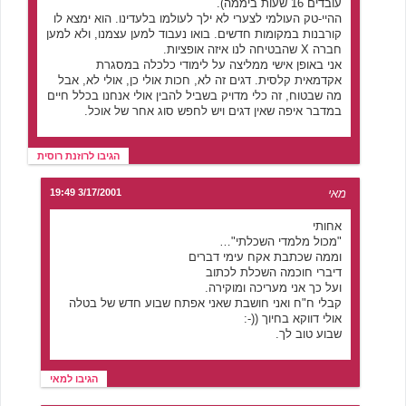
עובדים 16 שעות ביממה).
ההיי-טק העולמי לצערי לא ילך לעולמו בלעדינו. הוא ימצא לו
קורבנות במקומות חדשים. בואו נעבוד למען עצמנו, ולא למען
חברה X שהבטיחה לנו איזה אופציות.
אני באופן אישי ממליצה על לימודי כלכלה במסגרת
אקדמאית קלסית. דגים זה לא, חכות אולי כן, אולי לא, אבל
מה שבטוח, זה כלי מדויק בשביל להבין אולי אנחנו בכלל חיים
במדבר איפה שאין דגים ויש לחפש סוג אחר של אוכל.
הגיבו לרוזנת רוסית
מאי
3/17/2001 19:49
אחותי
"מכול מלמדי השכלתי"…
וממה שכתבת אקח עימי דברים
דיברי חוכמה השכלת לכתוב
ועל כך אני מעריכה ומוקירה.
קבלי ח"ח ואני חושבת שאני אפתח שבוע חדש של בטלה
אולי דווקא בחיוך ((-:
שבוע טוב לך.
הגיבו למאי