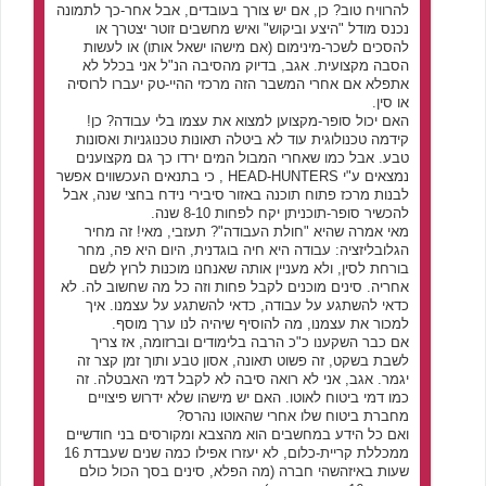
להרוויח טוב? כן, אם יש צורך בעובדים, אבל אחר-כך לתמונה
נכנס מודל "היצע וביקוש" ואיש מחשבים זוטר יצטרך או
להסכים לשכר-מינימום (אם מישהו ישאל אותו) או לעשות
הסבה מקצועית. אגב, בדיוק מהסיבה הנ"ל אני בכלל לא
אתפלא אם אחרי המשבר הזה מרכזי ההיי-טק יעברו לרוסיה
או סין.
האם יכול סופר-מקצוען למצוא את עצמו בלי עבודה? כן!
קידמה טכנולוגית עוד לא ביטלה תאונות טכנוגניות ואסונות
טבע. אבל כמו שאחרי המבול המים ירדו כך גם מקצוענים
נמצאים ע"י HEAD-HUNTERS , כי בתנאים העכשווים אפשר
לבנות מרכז פתוח תוכנה באזור סיבירי נידח בחצי שנה, אבל
להכשיר סופר-תוכניתן יקח לפחות 8-10 שנה.
מאי אמרה שהיא "חולת העבודה"? תעזבי, מאי! זה מחיר
הגלובליזציה: עבודה היא חיה בוגדנית, היום היא פה, מחר
בורחת לסין, ולא מעניין אותה שאנחנו מוכנות לרוץ לשם
אחריה. סינים מוכנים לקבל פחות וזה כל מה שחשוב לה. לא
כדאי להשתגע על עבודה, כדאי להשתגע על עצמנו. איך
למכור את עצמנו, מה להוסיף שיהיה לנו ערך מוסף.
אם כבר השקענו כ"כ הרבה בלימודים וברזומה, אז צריך
לשבת בשקט, זה פשוט תאונה, אסון טבע ותוך זמן קצר זה
יגמר. אגב, אני לא רואה סיבה לא לקבל דמי האבטלה. זה
כמו דמי ביטוח לאוטו. האם יש מישהו שלא ידרוש פיצויים
מחברת ביטוח שלו אחרי שהאוטו נהרס?
ואם כל הידע במחשבים הוא מהצבא ומקורסים בני חודשיים
ממכללת קריית-כלום, לא יעזרו אפילו כמה שנים שעבדת 16
שעות באיזהשהי חברה (מה הפלא, סינים בסך הכול כולם