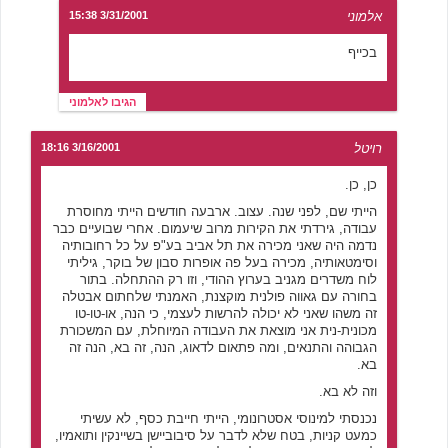
אלמוני
3/31/2001 15:38
בכייף
הגיבו לאלמוני
רויטל
3/16/2001 18:16
כן, כן.
הייתי שם, לפני שנה. עצוב. ארבעה חודשים הייתי מחוסרת
עבודה, גירדתי את הקירות מרוב שיעמום. אחרי שבועיים כבר
נדמה היה שאני מכירה את תל אביב בע"פ על כל רחובותיה
וסימטאותיה, מכירה בעל פה אופרות סבון של בוקר, גיליתי
לוח משדרים מגניב בערוץ ההודי, וזו רק ההתחלה. בתור
בחורה עם גאווה פולנית מוקצנת, האמנתי שלחתום אבטלה
זה משהו שאני לא יכולה להרשות לעצמי, כי הנה, או-טו-טו
מכונית-נית אני מוצאת את העבודה המיוחלת, עם המשכורת
הגבוהה והתנאים, ומה פתאום לדאוג, הנה, זה בא, הנה זה
בא.
וזה לא בא.
נכנסתי למינוסי אסטרונומי, הייתי חייבת כסף, לא עשיתי
כמעט קניות, בטח שלא לדבר על סיבוביישן בשיינקין ותואמיו,