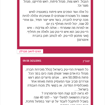
הגבול. ראש צוות, מנהל פיתוח, ראש פרוייקט, מנהל
מוצר וכו'.
כל אלה ועוד הופכים איש פיתוח בפוטנציה לאיש
ששווה כל משכורת שנותנים לו ושעזיבתו עלולה להיות
מכה קריטית לחברה, בעוד איש ייצור תמיד, גם אחרי
20 שנה, יכול להיות מוחלף בין יום.
אז למרות מה שאמרתי – את/ה לא צודק/ת – איש
היי-טק טוב הוא איש היי-טק טוב ולאלה אין תחליף.
(ואני מתכוון להיי-טק. לא לכותב תוכן בחברת
אינטרנט)
הגיבו ליואב מברלין
זוארץ
3/21/2001 09:56
כל תעשיית ההיי-טק בישראל (כולל מזכירות חברה,
מנהלי כח-אדם ושאר זוטות) מונה כיום בסך הכל
פחות מ-50,000 איש… אנחנו מייצרים המון רעש
וטרררם סביב ענף המעסיק פחות מאחוז אחד
מאוכלוסיית המדינה, או בקושי 2% מכוח העבודה
בישראל….
לא נראה לכם קצת חסר-פרופורציה ?
ובעניין ההשוואה לפועלי ייצור – לפני 40 שנה
בשביל להתקבל לעבוד על קו ייצור במפעל מתכת,