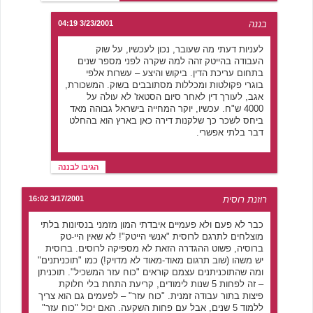
בננה
3/23/2001 04:19
לעניות דעתי מה שעובר, נכון לעכשיו, על שוק
העבודה בהייטק זהה למה שקרה לפני מספר שנים
בתחום עריכת הדין. ביקוש והיצע – עשרות אלפי
בוגרי פקולטות ומכללות מסתובבים בשוק. המשכורת,
אגב, לעורך דין לאחר סיום הסטאז' לא עולה על
4000 ש"ח. עכשיו, יוקר המחייה בישראל גבוהה מאד
ביחס לשכר כך שלקנות דירה כאן בארץ הוא בהחלט
דבר בלתי אפשרי.
הגיבו לבננה
רוזנת רוסית
3/17/2001 16:02
כבר לא פעם ולא פעמיים איבדתי המון מזמני בנסיונות בלתי
מוצלחים לתרגם לרוסית "אנשי הייטק"! לא שאין היי-טק
ברוסיה, פשוט ההגדרה הזאת לא מספיקה לרוסים. ברוסית
יש משהו (שוב תרגום מאוד-מאוד לא מדויק!) כמו "תוכניתנים"
ומה שהתוכניתנים עצמם קוראים "כוח עזר המשכיל". תוכניתן
– זה לפחות 5 שנות לימודים, קריעת התחת בלי חלוקת
פיצות בתור עבודה זמנית. "כוח עזר" – לפעמים גם הוא צריך
ללמוד 5 שנים, אבל עם פחות השקעה. האם יכול "כוח עזר"