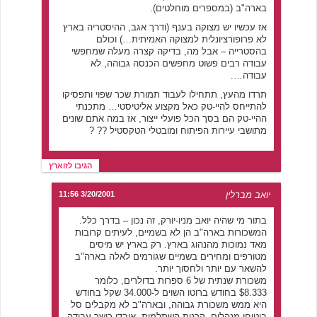
בארה"ב (במספרים מוחלטים).
אז עכשיו יש מצוקה בענף (ודרך אגב, ההיסטריה בארץ
לא פרופורציונלית למצוקה האמיתית…) וכולם
בהסטרייה – אבל מה, בדיקה קצרה מעלה שמחפשי
עבודה רבים פשוט מחפשים הכנסה גבוהה, לא
עבודה….
תרדו מהעץ, תתחילו לעבוד תמורת שכר שפוי ותפסיקו
להתייחס להיי-טק כאל מקצוע אליטיסטי… מתכנתי
ההיי-טק הם בסך הכל פועלי ייצור, אז במה אתם שונים
מתושבי עיירות הפיתוח ומובטלי הטקסטיל ?? ?
הגיבו לזוארץ
יואב מברלין
3/20/2001 11:56
בתור מי שהיה יואב מניו-יורק, זה נכון – בדרך כלל.
המשכורות בארה"ב הן לא בשמיים, לעיתים קרובות
מאד נמוכות מהנהוג בארץ. רק בארץ יש מיסים
מטורפים ומחירים בשמיים שגורמים לאלה בארה"ב
להשאר עם יותר ולחסוך יותר.
משכורת שנתית של 6 ספרות בדולרים, כלומר
$8.333 בחודש ברוטו השוים ל-34.000 שקל בחודש
היא ממש משכורת גבוהה, ובארה"ב לא מקבלים סל
ביטוחי מנהלים, קרנות השתלמות, אובדן כושר עבודה