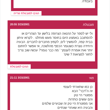
בעבודה.
הגיבו למובטלת טרייה
מובטלת
3/15/2001 20:55
ולי יש לספר על ההנאה הצרופה בלישון עד הצהריים או
להסתובב באמצע היום בחוסר מעש מוחלט . לקרוא עיתון
בבית קפה, להמשיך לים, לקפוץ מחברים לחברים. הבעיה
היחידה נוצרת כשנגמר הכסף מהלשכה, אי אפשר לחתום
יותר ואת אומרת לעצמך ' מה כבר נגמר? עכשיו שוב צריך
לחזור למציאות ? שיט'
הגיבו למובטלת
מאי
3/15/2001 21:11
כן כמו שתארתי לעצמי
זה ה"דבר" הבא
מפוטרי היי טק
והם עושים כותרות.
אני מפוטרת היי טק זה שבועיים שלמים
והבעיה היא שאחרי שנתיים