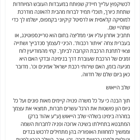
לכשיקפוץ עלייך חיידק שפותח במעבדות העובש המיוחדות
שתחת כיורך, תוכלי תמיד לברוח מהבית להאזנה מודרכת
למוסיקה קלאסית או לרסיטל קיקיוני בקמפוס, ישלמו לך כדי
שתהיי שם.
תחביב אחרון עליו אני ממליצה בחום הוא טריינספוטינג, או
בעברית צחה 'איתור רכבות'. הכיני לעצמך סנדביץ' ושתייה
וצאי לתחנת הרכבת הקרובה לביתך. קחי מהמודיעין לוח
זמנים של הרכבת שעוברת דרך בנימינה ובדקי האם היא
מגיעה בזמן, האם שירותי רכבת ישראל אמינים וכו'. מדובר
כאן ביום שלם של חדווה.
שלב הייאוש
תוך הבנה כי על כל משרה פנויה קיימים מאות פונים ועל כל
גיוס הון פושטות את הרגל עשרים חברות, תמצאי את עצמך
במהרה בימינו בשלהי שלב הייאוש (ע"ע אהוד ברק)
המתבטא בתחילתו בשינה ארוכה ופניה לחברות השמה
וממשיך למחוזות האופוריה בהן מתחילים לרכוש בגדים
ונעליים ולתכנן רכישת דירה. זהו, אגב, השלב הנכון לפנות