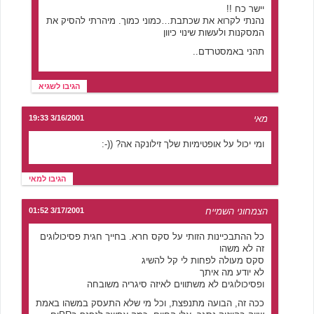
יישר כח !!
נהנתי לקרוא את שכתבת…כמוני כמוך. מיהרתי להסיק את
המסקנות ולעשות שינוי כיוון
תהני באמסטרדם..
הגיבו לשגיא
מאי
3/16/2001 19:33
ומי יכול על אופטימיות שלך זילונקה אה? ((-:
הגיבו למאי
הצמחוני השמייח
3/17/2001 01:52
כל ההתבכיינות הזותי על סקס חרא. בחייך חגית פסיכולוגים
זה לא משהו
סקס מעולה לפחות לי קל להשיג
לא יודע מה איתך
ופסיכולוגים לא משתווים לאיזה סיגריה משובחה
ככה זה, הבועה מתנפצת, וכל מי שלא התעסק במשהו באמת