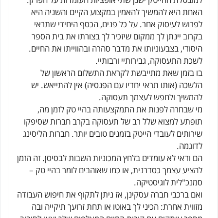
האחת היא להמשיך להאמין במקצוע הקיים והשניה היא
לפרוש לעיסוק אחר. על כל פנים, הכסף היחידי שתראי
בקרוב יינתן לך ממקום שיזכיר לך בצורתו את בית הספר
היסודי, בצבעוניותו את מדבר סהרה ובהווייתו את החיים.
לשכת התעסוקה, גבירותיי ורבותיי.
בו בזמן שאת מתייבשת לקראת התשלום הראשון של
הלשכה (אותו תראי יחדיו עם הפנסיה) אין להתייאש. יש
להמשיך ולחפש לעצמך תעסוקה.
מי שבחרה לפנות את התמקצעותה בהיי טק לזמן מה,
תופתע למצוא שלל רב של תעסוקה בקרב חברות שסיפקו
שירותים לעובדי הייטק בזמנים טובים יותר. חברות הליסינג
לדוגמה.
הם ודאי לא עומדים בלחץ המכוניות השבות לבסיסן. זה הזמן
להציע עצמך כסדרנית, או כמו שאוהבים לומר בהיי טק –
סמנכ"לית לוגיסטיקה.
ואם ברכבי חברה עסקינן, אז ניתן לתקוף את חיפוש העבודה
מזווית אחרת: הכיני לך באוטו או תחת זרועך תיקייה ובה