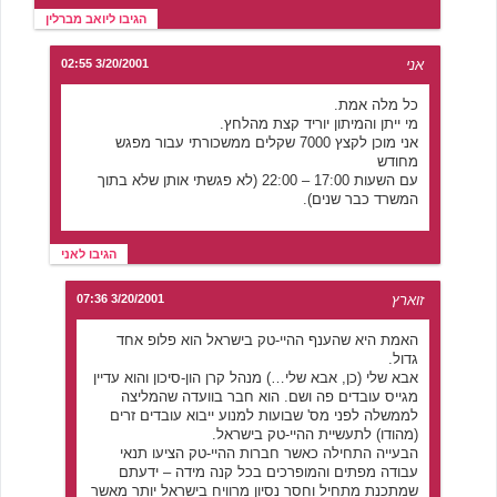
הגיבו ליואב מברלין
אני
3/20/2001 02:55
כל מלה אמת.
מי ייתן והמיתון יוריד קצת מהלחץ.
אני מוכן לקצץ 7000 שקלים ממשכורתי עבור מפגש
מחודש
עם השעות 17:00 – 22:00 (לא פגשתי אותן שלא בתוך
המשרד כבר שנים).
הגיבו לאני
זוארץ
3/20/2001 07:36
האמת היא שהענף ההיי-טק בישראל הוא פלופ אחד
גדול.
אבא שלי (כן, אבא שלי…) מנהל קרן הון-סיכון והוא עדיין
מגייס עובדים פה ושם. הוא חבר בוועדה שהמליצה
לממשלה לפני מס' שבועות למנוע ייבוא עובדים זרים
(מהודו) לתעשיית ההיי-טק בישראל.
הבעייה התחילה כאשר חברות ההיי-טק הציעו תנאי
עבודה מפתים והמופרכים בכל קנה מידה – ידעתם
שמתכנת מתחיל וחסר נסיון מרוויח בישראל יותר מאשר