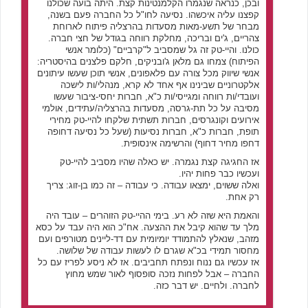
ובכן, כנראה שנגמרו הקלמנטינות קצת. היתה בועה שכולנו
קפצנו עליה איכשהו. נסיעה לחו"ל כל החברה פעם בשנה,
מבחר של תשע-מאות מסעדות בהרצליה פיתוח לארוחת
צהריים, ג'ים ובריכה, מחלקת רווחה בגודל של חצי חברה.
כולנו. והיי-טק זה גל שמסביב ל"קרביים" (כלומר אנשי
הפיתוח) צמחו גם מלאן ג'ובניקים, חלקם פלצנים בהיסטריה:
אנשי שיווק מכל צורה עם פלאפונים, אנשי תוכן שעשו עיתונים
אלקטרוניים שבינינו אף אחד לא קרא, מנהלי/ות לישכה
ועובדי/ות רווחה ומגייסי/ות כ"א, חברות יחסי-ציבור שעשו
מסיבה על כל תת-גרסה, מסעדות בהרצליה/עתידים, אולמי
אירועים וקונגרסים, חברות תשתית שלקחו להיי-טק מחירי
תופת, חברות כ"א, חברות נסיעות (שעל כל נסיעה דחופה
דחפו מחיר דחוף) והרשימה אינסופית.
אז החגיגה קצת נגמרה. יש כאלה שהיו מסביב להיי-טק
ועכשיו כבר פחות יהיו.
ואלה ששוים, ימצאו עבודה. כי עבודה – זה כמו בן-זוג: צריך
רק אחת.
והאמת היא שזה לא רע. בימי ההיי-טק הזוהרים – עובד היה
מלך עד שהוא קיבל את ההצעה. אח"כ הוא היה עבד על כסא
מזהב, שנאלץ להתמודד יומיומית עם דד-ליינים מטורפים ועם
מחסור תמידי בכ"א שגרם לו לעשות עבודה של שלושה.
אז עכשיו גם ננוח ונפתח תחביבים. אז לא ניסע לפריז עם כל
החברה – אבל לפחות נזכה סופסוף לאור שמש מחוץ
לחברה. ולחיים. יש דבר כזה.