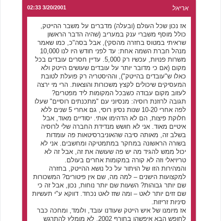
אריאל
3/20/2001 02:33
אז נכון שכל העולם (ובעלה) מדברים על משבר ההייטק,
כולל מוסף משברי ענק במעריב (שהיה הדבר הראשון
שראיתי במטוס בחזרה מהסקי), אבל בסה"כ, כמו שאמר
מנהל חברת השמה אחת: עד לפני חודש היו לנו 10,000
משרות פנויות, עכשיו רק 5,000. עדיין חסרים עובדים בכל
מקום (אם כי מדובר יותר על עובדים שעושים הייטק ולא
כאלו ש"עובדים בהייטק"), וההיסטריה רק פועלת לטובת
המעסיקים שיכולים לקצץ משכורות והוצאות. הרי מי ירצה
לעזוב מקום עבודה כשבכל המקומות ליד מפטרים?
תגובה לרוזנת רוסיה: מנסיוני עם "מתכנתים רוסיים" שעלו
לפה אחרי 10-20 שנות נסיון רוסי, גם אחרי 5 שנים ללא
חלוקת פיצות, הם לא הדהימו אותי. יסודיים מאוד, אבל
איטיים מאוד. אני לא חושש מנדידת החברה שלי לרוסיה
בשלב זה, מאותה סיבה שהאוניברסיטאות פה עומדות
בשורה הראשונה במחקר במתמטיקה ומחשבים. אני לא
יכול ממש להגיד מה יש פה שעושה את זה, אבל זה לא
טריויאלי וזה לא קורה במקומות אחרים בעולם.
והמהירות הזו של הויתור על כל נושא ההייטק, בחזרה
למקצועות הישנים – למה מה, שם אין פיטורים? המשכורות
שם יותר גבוהות? השעות שם יותר נוחות, נכון, אבל זה כי
שם זזים יותר לאט – ומה שזז לאט נכחד. דווקא ע"י תעשיות
סיניות זריזות.
אז מיומנו של איש הייטק שעודנו עובד, ולומד, ומחכה כבר
לחופש הבא איפשהו בחורף 2002, לא מומלץ להתרגש