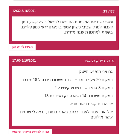
דנה דגן
3/16/2001 12:32
ומשרכשת את המיומנות הנדרשת לבישול ביצה קשה, ניתן
לעבור למרק שביבי פשתן עטוף בויניגרט זרעי כמון קלויים.
בקשות למתכון תיעננה מיידית.
הגיבו לדנה דגן
נפגע הייטק מיואש
3/16/2001 17:00
גם אני מנפגעי הייטק
במקום 20 אלף ברוטו + רכב המשכורת ירדה ל 18 + רכב
במקום 3 סוגי בשר בשבוע קיצצו ל 2
במקום משכורת 14 נשארה רק משכורת 13
אוי החיים קשים פשוט נורא
אולי אני יעבור לעבוד ככתב באתר בננות , נראה לי שחגית
עושה מיליונים
הגיבו לנפגע הייטק מיואש