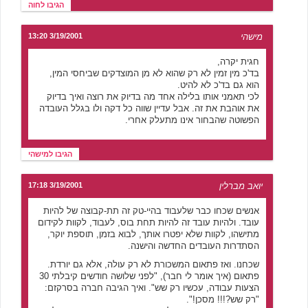
הגיבו לחוה
מישהי
3/19/2001 13:20
חגית יקרה,
בד'כ מין זמין לא רק שהוא לא מן המוצדקים שביחסי המין,
הוא גם בד'כ לא להיט.
לכי תאמני אותו בלילה אחד מה בדיוק את רוצה ואיך בדיוק
את אוהבת את זה. אבל עדיין שווה כל דקה ולו בגלל העובדה
הפשוטה שהבחור אינו מתעלק אחרי.
הגיבו למישהי
יואב מברלין
3/19/2001 17:18
אנשים שכחו כבר שלעבוד בהיי-טק זה תת-קבוצה של להיות
עובד. ולהיות עובד זה להיות תחת בוס, לעבוד, לקוות לקידום
מתישהו, לקוות שלא יפטרו אותך, לבוא בזמן, תוספת יוקר,
הסתדרות העובדים החדשה והישנה.
שכחנו. ואז פתאום המשכורת לא רק עולה, אלא גם יורדת.
פתאום (איך אומר לי חבר), "לפני שלושה חודשים קיבלתי 30
הצעות עבודה, עכשיו רק שש". ואיך הגיבה חברה בסרקזם:
"רק שש?!!! מסכן!".