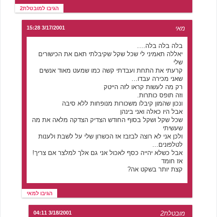
הגיבו למובטלת2
מאי
3/17/2001 15:28
בלה בלה בלה….
יאללה תאמיני לי שכל שקל שקיבלתי תאם את הכישורים
שלי
קרעתי את התחת ועבדתי קשה כמו שמעט מאוד אנשים
שאני מכירה עבדו…
רק מה לעשות קראו לזה הייטק
וזה תופס כותרות.
ונכון שהמון קיבלו משכורות מנופחות ללא סיבה
אבל היו כאלה ואני בינהן
שכל שקל ושקל בסוף החודש הצדיק הצדקה מלאה את מה
שעשיתי
ולכן אני לא רוצה לבזבז אז הכשרון שלי על לשבת ולענות
לטלפונים…
אבל כשלא יהייה כסף לאכול אני גם אלך למלצר אם צריך!
אז חומד
קצת יותר בשקט אה?
הגיבו למאי
מובטלת2
3/18/2001 04:11