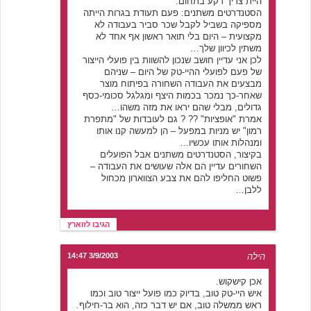
היית צריך רקע בתחום.
הסטנדרטים משתנים: פעם תעודת בגרות הייתה
מספיקה בשביל לקבל שכר סביר בעבודה לא
מקצועית – היום בלי תואר ראשון אף אחד לא
משתין לכיוון שלך…
לכן אני עדיין חושב שנכון להשוות בין פועלי הייצור
של פעם לפועלי ההיי-טק של היום – שניהם
מבצעים את העבודה השחורה בפיתוח מוצר
שאחר-כך נמכר בכמות היצף ומגלגל סכומי-כסף
גדולים, מבלי שהם יראו את מזה משהו…
אמרת "אופציות" ?? ? גם לעובדות של "מתפרת
רמון" יש מניות במפעל – הן למעשה קנו אותו
ומנהלות אותו עכשיו…
בקיצור, הסטנדרטים משתנים אבל הפועלים
השחורים עדיין הם אלה שעושים את העבודה –
פשוט החליפו להם את צבע הצווארון מכחול
ללבן…
הגיבו לזוארץ
הילה
3/9/2003 14:47
אכן קישקוש.
איש היי-טק טוב, בדיוק כמו פועל ייצור טוב וכמו
ראש ממשלה טוב, אם יש דבר כזה, הוא בר-חילוף.