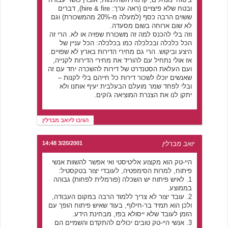
ובטח שלא פיצויים (ראה ערך: hire & fire), דברים
ששוים הרבה כסף (למעלה מ-20% מהמשכורת) וגם
לא שום ארוחה בשום מסעדה.
וזה בלי להכנס למה זה משכורת שפויה או לא. הרי זה
הכל כלכלה ובכלכלה כמו בכלכלה: הכל עניין של
היצע וביקוש. הרי גם מחירי הדירות בארץ לא שפויים.
אז אולי נתחיל עם להוריד את מחירי הדירות לקנייה,
ועם העלאת הסטנדרט של דירות להשכרה יחד עם זה
שאנשים יוכלו לשכור דירות כל חייהם בלי לקנות –
ובלי לפחד שמר מועלם הבעלבית יעיף אותנו ולא
יתקן לנו את הצנרת המוציאה ג'וקים.
הגיבו ליואב מברלין
יואב מברלין
3/20/2001 14:48
היי-טק הוא מקצוע אליטיסטי ואי אפשר להשוות אנשי
פיתוח, למרות הסימפטיה, לעובדי יצור בטקסטיל:
1. לאיש פיתוח יש השכלה (פורמלית לפחות) גבוהה
בממוצע.
2. עובד יצור לא צריך ללמוד הרבה במקום העבודה,
ולכן הוא תמיד בר-חילוף, בעוד שאיש פיתוח הופך עם
הזמן לעובד שלא ייסולא בפז, מבחינת הידע.
3. אנשי היי-טק טובים יכולים להתקדם והשמיים הם