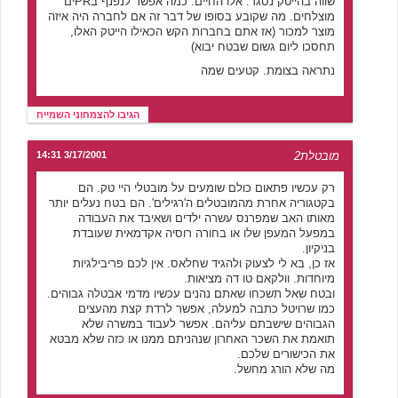
שווה בהייטק נסגר. אלו החיים. כמה אפשר לנפנף בPRים
מוצלחים. מה שקובע בסופו של דבר זה אם לחברה היה איזה
מוצר למכור (אז אתם בחברות הקש הכאילו הייטק האלו,
תחסכו ליום גשום שבטח יבוא)
נתראה בצומת. קטעים שמה
הגיבו להצמחוני השמייח
מובטלת2
3/17/2001 14:31
רק עכשיו פתאום כולם שומעים על מובטלי היי טק. הם
בקטגוריה אחרת מהמובטלים ה'רגילים'. הם בטח נעלים יותר
מאותו האב שמפרנס עשרה ילדים ושאיבד את העבודה
במפעל המעפן שלו או בחורה רוסיה אקדמאית שעובדת
בניקיון.
אז כן, בא לי לצעוק ולהגיד שחלאס. אין לכם פריבילגיות
מיוחדות. וולקאם טו דה מציאות.
ובטח שאל תשכחו שאתם נהנים עכשיו מדמי אבטלה גבוהים.
כמו שרויטל כתבה למעלה, אפשר לרדת קצת מהעצים
הגבוהים שישבתם עליהם. אפשר לעבוד במשרה שלא
תואמת את השכר האחרון שנהניתם ממנו או כזה שלא מבטא
את הכישורים שלכם.
מה שלא הורג מחשל.