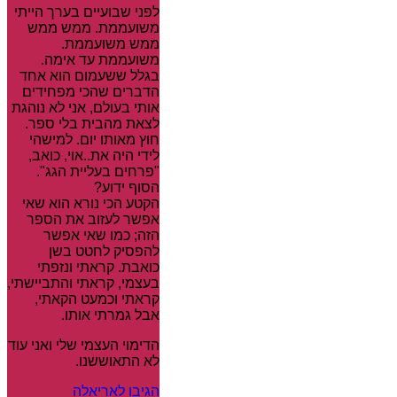
לפני שבועיים בערך הייתי
משועממת. ממש ממש
ממש משועממת.
משועממת עד אימה.
בגלל ששעמום הוא אחד
הדברים שהכי מפחידים
אותי בעולם, אני לא נוהגת
לצאת מהבית בלי ספר.
חוץ מאותו יום. למישהי
לידי היה את..אוי, כואב,
"פרחים בעליית הגג".
הסוף ידוע?
הקטע הכי נורא הוא שאי
אפשר לעזוב את הספר
הזה; כמו שאי אפשר
להפסיק לחטט בשן
כואבת. קראתי ונזפתי
בעצמי, קראתי והתביישתי,
קראתי וכמעט הקאתי,
אבל גמרתי אותו.
הדימוי העצמי שלי ואני עוד
לא התאוששנו.
הגיבו לאריאלה