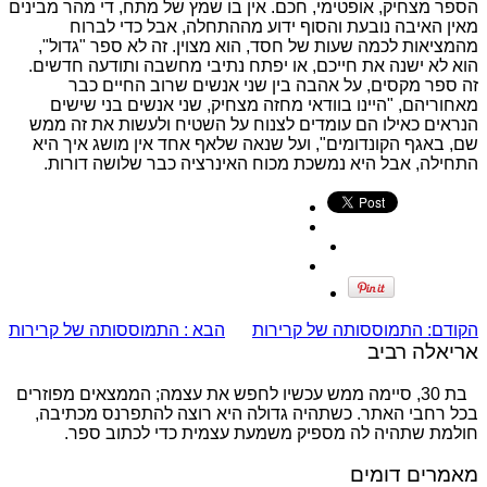
הספר מצחיק, אופטימי, חכם. אין בו שמץ של מתח, די מהר מבינים
מאין האיבה נובעת והסוף ידוע מההתחלה, אבל כדי לברוח
מהמציאות לכמה שעות של חסד, הוא מצוין. זה לא ספר "גדול",
הוא לא ישנה את חייכם, או יפתח נתיבי מחשבה ותודעה חדשים.
זה ספר מקסים, על אהבה בין שני אנשים שרוב החיים כבר
מאחוריהם, "היינו בוודאי מחזה מצחיק, שני אנשים בני שישים
הנראים כאילו הם עומדים לצנוח על השטיח ולעשות את זה ממש
שם, באגף הקונדומים", ועל שנאה שלאף אחד אין מושג איך היא
התחילה, אבל היא נמשכת מכוח האינרציה כבר שלושה דורות.
הקודם:
התמוססותה של קרירות
הבא :
התמוססותה של קרירות
אריאלה רביב
בת 30, סיימה ממש עכשיו לחפש את עצמה; הממצאים מפוזרים
בכל רחבי האתר. כשתהיה גדולה היא רוצה להתפרנס מכתיבה,
חולמת שתהיה לה מספיק משמעת עצמית כדי לכתוב ספר.
מאמרים דומים