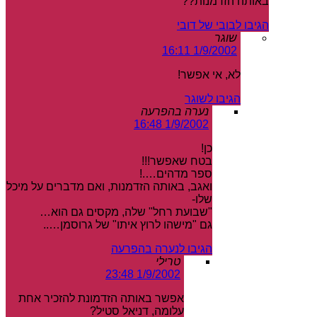
באותה הזדמנות??
הגיבו לבובי של דובי
שוגר
1/9/2002 16:11
לא, אי אפשר!
הגיבו לשוגר
נערה בהפרעה
1/9/2002 16:48
כן!
בטח שאפשר!!!
ספר מדהים….!
ואגב, באותה הזדמנות, ואם מדברים על מיכל
שלו-
"שבועת רחל" שלה, מקסים גם הוא…
גם "מישהו לרוץ איתו" של גרוסמן…..
הגיבו לנערה בהפרעה
טרילי
1/9/2002 23:48
אפשר באותה הזדמונת להזכיר אחת
עלומה, דניאל סטיל?