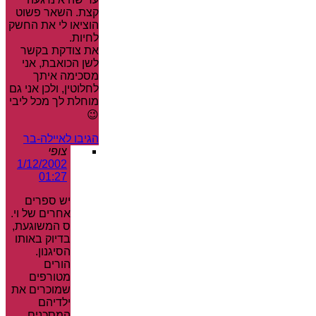
קצת. השאר פשוט
הוציאו לי את החשק
לחיות.
את צודקת בקשר
לשן הכואבת, אני
מסכימה איתך
לחלוטין, ולכן אני גם
מוחלת לך מכל ליבי
😉
הגיבו לאיילה-בר
צופי
1/12/2002
01:27
יש ספרים
אחרים של וי.
ס המשוגעת,
בדיוק באותו
הסיגנון.
הורים
מטורפים
שמוכרים את
ילדיהם
המסכנים,