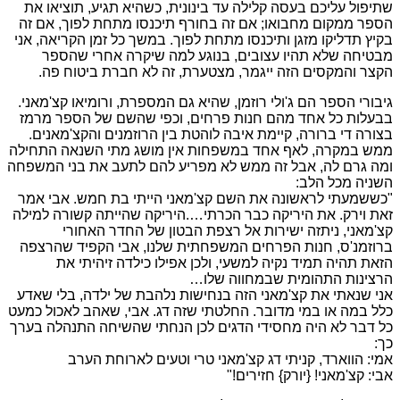
שתיפול עליכם בעסה קלילה עד בינונית, כשהיא תגיע, תוציאו את
הספר ממקום מחבואו; אם זה בחורף תיכנסו מתחת לפוך, אם זה
בקיץ תדליקו מזגן ותיכנסו מתחת לפוך. במשך כל זמן הקריאה, אני
מבטיחה שלא תהיו עצובים, בנוגע למה שיקרה אחרי שהספר
הקצר והמקסים הזה ייגמר, מצטערת, זה לא חברת ביטוח פה.
גיבורי הספר הם ג'ולי רוזמן, שהיא גם המספרת, ורומיאו קצ'מאני.
בבעלות כל אחד מהם חנות פרחים, וכפי שהשם של הספר מרמז
בצורה די ברורה, קיימת איבה לוהטת בין הרוזמנים והקצ'מאנים.
ממש במקרה, לאף אחד במשפחות אין מושג מתי השנאה התחילה
ומה גרם לה, אבל זה ממש לא מפריע להם לתעב את בני המשפחה
השניה מכל הלב:
"כששמעתי לראשונה את השם קצ'מאני הייתי בת חמש. אבי אמר
זאת וירק. את היריקה כבר הכרתי….היריקה שהייתה קשורה למילה
קצ'מאני, ניתזה ישירות אל רצפת הבטון של החדר האחורי
ברוזמנ'ס, חנות הפרחים המשפחתית שלנו, אבי הקפיד שהרצפה
הזאת תהיה תמיד נקיה למשעי, ולכן אפילו כילדה זיהיתי את
הרצינות התהומית שבמחווה שלו…
אני שנאתי את קצ'מאני הזה בנחישות נלהבת של ילדה, בלי שאדע
כלל במה או במי מדובר. החלטתי שזה דג. אבי, שאהב לאכול כמעט
כל דבר לא היה מחסידי הדגים לכן הנחתי שהשיחה התנהלה בערך
כך:
אמי: הווארד, קניתי דג קצ'מאני טרי וטעים לארוחת הערב
אבי: קצ'מאני! {יורק} חזירים!"