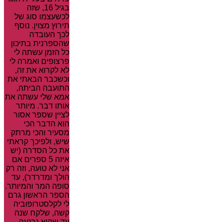
בגיל 16, שזה
לכשעצמו סוג של
תירוץ מצוין. נוסף
לכך העובדה
שהספרנית בתיכון
כל הזמן עשתה לי
פרצופים ואמרה לי
לא לקרוא את זה,
וכשכבר הבאתי את
התועבה הביתה,
אמא שלי עשתה את
אותו דבר. מיותר
לציין שספר אסור
הוא הדבר הכי
מסעיר והכי מרתק
שיש, ולפיכך קראתי
את כל הסדרה (יש
איזה 5 ספרים אם
אני לא טועה, וזה רק
הולך ומדרדר), עד
סופה המר והמיותר.
הספר הראשון גרם
לי לקלסטרופוביה
קשה, שלקח שנה
עד שהיא נרגעה