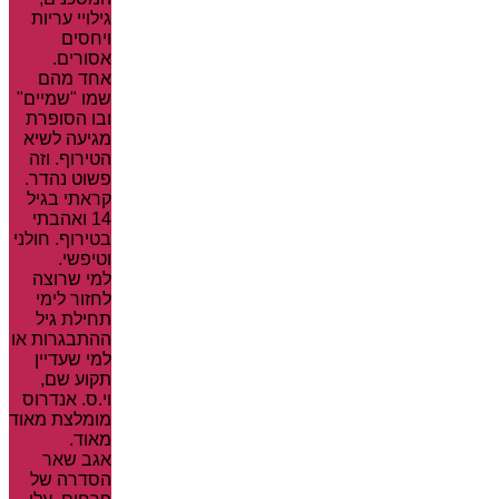
גילויי עריות
ויחסים
אסורים.
אחד מהם
שמו "שמיים"
ובו הסופרת
מגיעה לשיא
הטירוף. וזה
פשוט נהדר.
קראתי בגיל
14 ואהבתי
בטירוף. חולני
וטיפשי.
למי שרוצה
לחזור לימי
תחילת גיל
ההתבגרות או
למי שעדיין
תקוע שם,
וי.ס. אנדרוס
מומלצת מאוד
מאוד.
אגב שאר
הסדרה של