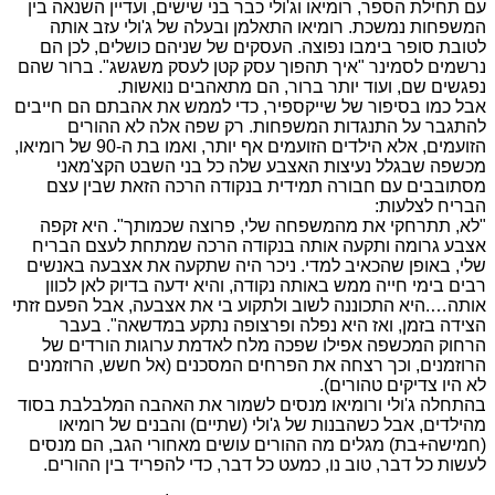
עם תחילת הספר, רומיאו וג'ולי כבר בני שישים, ועדיין השנאה בין
המשפחות נמשכת. רומיאו התאלמן ובעלה של ג'ולי עזב אותה
לטובת סופר בימבו נפוצה. העסקים של שניהם כושלים, לכן הם
נרשמים לסמינר "איך תהפוך עסק קטן לעסק משגשג". ברור שהם
נפגשים שם, ועוד יותר ברור, הם מתאהבים נואשות.
אבל כמו בסיפור של שייקספיר, כדי לממש את אהבתם הם חייבים
להתגבר על התנגדות המשפחות. רק שפה אלה לא ההורים
הזועמים, אלא הילדים הזועמים אף יותר, ואמו בת ה-90 של רומיאו,
מכשפה שבגלל נעיצות האצבע שלה כל בני השבט הקצ'מאני
מסתובבים עם חבורה תמידית בנקודה הרכה הזאת שבין עצם
הבריח לצלעות:
"לא, תתרחקי את מהמשפחה שלי, פרוצה שכמותך". היא זקפה
אצבע גרומה ותקעה אותה בנקודה הרכה שמתחת לעצם הבריח
שלי, באופן שהכאיב למדי. ניכר היה שתקעה את אצבעה באנשים
רבים בימי חייה ממש באותה נקודה, והיא ידעה בדיוק לאן לכוון
אותה….היא התכוננה לשוב ולתקוע בי את אצבעה, אבל הפעם זזתי
הצידה בזמן, ואז היא נפלה ופרצופה נתקע במדשאה". בעבר
הרחוק המכשפה אפילו שפכה מלח לאדמת ערוגות הורדים של
הרוזמנים, וכך רצחה את הפרחים המסכנים (אל חשש, הרוזמנים
לא היו צדיקים טהורים).
בהתחלה ג'ולי ורומיאו מנסים לשמור את האהבה המלבלבת בסוד
מהילדים, אבל כשהבנות של ג'ולי (שתיים) והבנים של רומיאו
(חמישה+בת) מגלים מה ההורים עושים מאחורי הגב, הם מנסים
לעשות כל דבר, טוב נו, כמעט כל דבר, כדי להפריד בין ההורים.