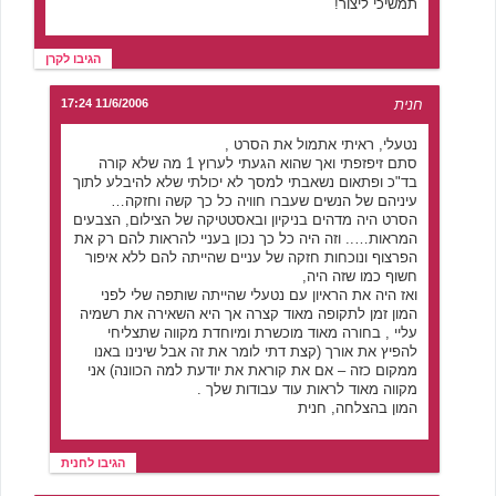
תמשיכי ליצור!
הגיבו לקרן
חנית
11/6/2006 17:24
נטעלי, ראיתי אתמול את הסרט ,
סתם זיפזפתי ואך שהוא הגעתי לערוץ 1 מה שלא קורה
בד"כ ופתאום נשאבתי למסך לא יכולתי שלא להיבלע לתוך
עיניהם של הנשים שעברו חוויה כל כך קשה וחזקה…
הסרט היה מדהים בניקיון ובאסטטיקה של הצילום, הצבעים
המראות….. וזה היה כל כך נכון בעניי להראות להם רק את
הפרצוף ונוכחות חזקה של עניים שהייתה להם ללא איפור
חשוף כמו שזה היה,
ואז היה את הראיון עם נטעלי שהייתה שותפה שלי לפני
המון זמן לתקופה מאוד קצרה אך היא השאירה את רשמיה
עליי , בחורה מאוד מוכשרת ומיוחדת מקווה שתצליחי
להפיץ את אורך (קצת דתי לומר את זה אבל שינינו באנו
ממקום כזה – אם את קוראת את יודעת למה הכוונה) אני
מקווה מאוד לראות עוד עבודות שלך .
המון בהצלחה, חנית
הגיבו לחנית