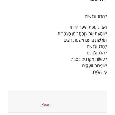
להרוג ולנשום
וַאֲנִי נִימְפַת הַיַּעַר הָיִיתִי
שׁוֹמַעַת אֶת צִוְחָתֵךְ מִן הַצַמָרוֹת
תּוֹלֶשֶׁת בְּזַעַם אַשְפַת חִצִּים
לַהֲרֹג וְלִנְשֹׁם
לַהֲרֹג וְלִנְשֹׁם
לַעֲשׂוֹת מִקַרְנַיִם בַּסְּבַךְ
שׁוֹפָרוֹת זוֹעֲקִים
כָּל הַלַּיְלָה