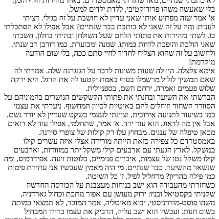
לא כתבתי שנתיים, מאז שחזרתי מאמסטרדם. באיזו מהירות חלף הזמן.
בלי שאעשה משהו פרודוקטיבי, ללדת ילדים למשל.
א' אמר שזה מפתיע אותו שאני עדיין לא חושבת על זה בגילי. רציתי
לענות: ומה על זה שאני לא כותבת כבר שנתיים? אבל אפילו לא הסתכלתי
בו. לשתי בזהירות את פתותי הלחם שעל השולחן ובהיתי בחלון. חשבתי
שאני הולכת והופכת להיות כמותו. שמנה ומכוערת. כמו דורבן רב שנתי.
ולחשוב על זה שהוא הצליח לחדור לחיי סתם ככה, בלי שום הודעה
מוקדמת!
אימא צלצלה. היו לה שעות משונות לדבר על הגנגרנה שלה. אמרתי לה
שאם תמשיך לזלול מרשמלו בסוף באמת יקטעו לה את הרגל. היא ירקה
שלוש פעמים ואמרה, ירחם השם, בספניולית.
הברשתי את השיער ובחנתי את פתותי הקשקשים הנושרים בהמוניהם על
הסוודר השחור וזוחלים להם באיטיות לכיוון המחשוף. ניערתי את עצמי
כמו בשיעור לתנועה אירובית, וציינתי לעצמי בשקט שעדיין לא יורד גשם,
אבל אין מה לדאוג, הוא עוד ירד. א' אמר, שתחלמי, אפילו עוד לא רואים
מכאן טיפלה של עננים. מבחוץ עלו רק קולות של צופרי סירנה.
באמסטרדם כל צפירה כזאת הייתה מורידה אצלי איזה עשרים קילו
במשקל. לארץ הגעתי עם ארבעים קילו משקל יתר במזוודות, וארבעים
קילו משקל נטו של עצמות, איברים פנימיים, בלוטות זיעה, אפידרמיס, ומה
שנשאר מהשיער. כבר שנתיים. מי היה מאמין שעכשיו אני עתירת פימות
כמו פילה בהריון? מדחליל לפיל. זו כל השיטה.
כשחזרתי מהעבודה הוא ישב בנוחות מעצבנת על הכורסה החדשה
שקניתי בקסטיאל ובניו: ירוק מעושן עם אפור מתכת וכחול גארדניה,
משהו פוסט-מודרניסטי, יבוא מאיטליה, אמר המוכר, לא תמצאי כמותה
בשום חנות. ועכשיו הוא ישב עליה, הדביק את עצמו ברירו המבחיל