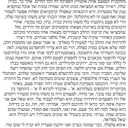
מוזלמנית ושפעם אחת אושוויץ הספיקה לה לכל החיים. אחר כך, בבית
שלה, ראיתי שהיא המציאה מנהג חדש: שמרה טונות של אוכל במקפיא
ענק של מסעדות. היא התגאתה שאפילו קרמבואים וופלות אפשר לשמור
שמה ואף פעם זה לא מתקלקל. יום אחד הבנתי שיש משהו בשיטה שלה.
הרי לא פעם נתקעתי בלי משהו מתוק בבית. נניח, כמו עכשיו. אחרי
חיטוטים נמרצים בארונות מצאתי פיסטוקים ישנים ומי וורדים. מזל
שהמציאו את קרטוני החלב העמידים! מצאתי אחד מסתתר מוכתם
ומאובק מאחורי שקית של קיטניות, אולי מלפני שנתיים. מיד רצתי
להרתיח את החלב כדי לעשות לי מאליבי. א' אמר שאם אני מחממת חלב,
למה שלא אשים כמות כפולה, הרי גם הוא צריך להתפרנס ממשהו, לא?
בכוונה השהיתי את התשובה. באמסטרדם לימד אותי איזה גורו בודהיסטי
שכדי להיפטר מכאבים צריך להפסיק לפטם ולהזין אותם. הדיאטה שנתן
לי כללה שני סוגי מיים, ירוקים ומינרליים. הוא גם הזהיר מאשפוז בבתי
חולים, אפילו אם ארגיש חלשה. זהו הסימן הכי חזק לכך שהפחד רוצה
שליטה, הסביר הגורו. והכי טוב להתעלם מצופרי האזעקה שלהם. תסתכלי
על העניין בצורה פילוסופית, עשבים שוטים משקים? לא. וזאת כל התורה.
היה קריר. התכסנו בשמיכת הטלאים שטיה רוזה תפרה פעם, באחד
מביקוריה התכופים בשלוותא. א' – אהבתי לקרוא לו א' – התחפר בין
הכפלים כמו עובר. אני מודה, לפעמים היה בו משהו מתוק ומעורר רחמים.
אלו היו הפעמים היחידות שבהן הוא הצליח לעבוד עלי. הוא שאל אם אני
יודעת איפה הכי כדאי לו להיכנס לתוכי. אמרתי: חה, חה, גם כן בדיחה.
הוא שאל: למה לא נלך פעם, את ואני, לסטנד-אפ-קומדי, שמעתי שהם
טובים שמה. עניתי: טובים בשבילי או טובים בשבילך? ויש הבדל? הוא
שאל בפליאה.
אימא צלצלה. כבר שמונה בערב ואני יודעת שעדיין לא קנית לי שום טור.