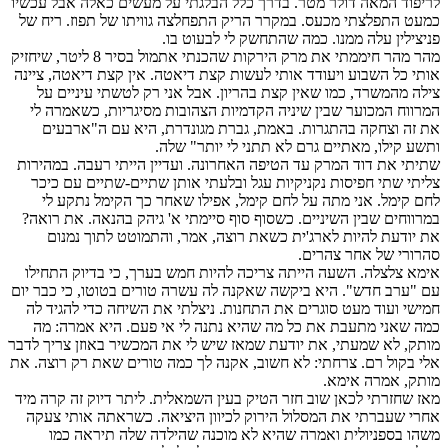
לריפוד המאה דולר מטר. בדרך כלל הבלגתי על מעשים כאלה אבל עכשיו
כמעט התפלצתי מכעס. במקרר הריק התפחלצה גוויתו של תפוז. ריח של
פניצילין עלה ממנו. כמה שהתחשק לי לבעוט בו.
מהר מהר חיממתי את מרק הירקות שהכנתי אתמול בסיר 8 ליטר, שיחזיק
אותי כל השבוע ויעודד אותי לעשות קצת דיאטה. אין קצת דיאטה, ציינה
צילה מהמשרד, כמו שאין קצת בהריון. אבל אני רק לטשתי עיניים על
המרווח המכוער שבין שיניה הקדמיות הצהובות מסיגריות, כשאמרה לי
את זה וצחקה בהתגרות. באמת, גברת מגונדרת, היא עם ה"ארבעים
ותשע קילו, מאתיים גרם לא תתני לי יותר" שלה.
שתיתי את דוד המרק עד הטיפה האחרונה. ועדיין הייתי רעבה. במהירות
צליתי שתי חפיסות נקניקיות עגל ובלעתי אותן שתיים-שתיים עם כיכר
לחם קימל. אני מתה על לחם קימל, אפילו שאחר כך הקימל נתקע לי
במרווחים שבין השיניים. כשסוף סוף סיימתי א' גיהק בהנאה. את רואה?
את יודעת להיות לארג'ית כשאת רוצה, אמר, והתמוטט לתוך נמנום
סהרורי של אחר צהרים.
אימא צלצלה. השעה הייתה צריכה להיות חמש בערך, כי בדיוק התחילו
עם "ערב חדש". היא ביקשה שאקנה לה עשרה טורים בטוטו, כי כבר יום
חמישי ועוד מעט סוגרים את התחנות. ניצלתי את השיחה כדי להגיד לה
כמה שאני מתעבת את כל מה שהיא נתנה לי אי פעם. היא אמרה: מה
מותק, לא שמעתי, את יודעת שמאז שיש לי את המכשיר באוזן צריך לדבר
אלי בקול רם. צרחתי: לא חשוב, אקנה לך כמה טורים שאת רק רוצה. את
מותק, אמרה אימא.
מאז שחזרתי לכאן שוב חזר הטיק בעין השמאלית. ליתר דיוק זה קרה מיד
אחרי שעברתי את המסלול הירוק לכיוון היציאה. כשראתה אותי צעקה
משהו בספניולית ואמרה שהיא לא מוכנה שהילדה שלה תיראה כמו