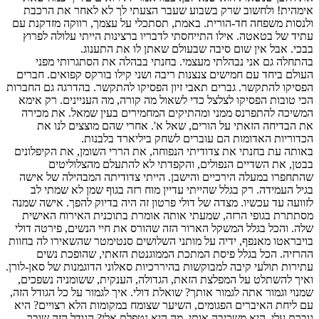
אימהית! ולחשוב שרק בשבוע שעבר הצעתי לך לא לאחר את הרכבת
ולנסות משפחה חד-הורית. באמת, תסתכלי על עצמך, רווקה מזדקנת עם
עתיד של בטאטה. אילו התייחסתי לדבריו ברצינות הייתי עלולה לפרוץ
בבכי. אבל אין שום סיבה שבעולם שאתן לו את התענוג.
בהתחלה גם אני נבהלתי מעצמי. בחנתי בבהלה את הסתגרותי מפני
העולם ביחד עם חמישים צנצנות ריבה ושני קילו בורקס קפואים. חברים
הפסיקו להתקשר. גברים תאבי זיון הפסיקו להתקשר. בהדרגה גם החברות
הכי טובות הפסיקו לצלצל כדי לשאול מה קורה, מה העניינים. רק אימא
המשיכה להתפרנס ממני ומהתיקים המחמירים בעין שמאל. את מכירה
את הבדיחה הזאתי על הורים, שאל א'. אחרי שהם מוצצים לנו את
הכדוריות האדומות הם עוברים לשחק ביליארד בלבנות.
באותה עת בחנתי את צדודיתי הנפוחה, את הררי השומן, את הקיפלונים
בבטן, את השדיים הנפולים, והקפדתי לא להתעלם מהצלוליטים
שהתחפרו במעלה הירכיים והישבן. הייתי צדודיתה המבהילה של אישה
בגיל העמידה. רק בגלל שהייתי עדיין מוח רזה בגוף שמן לא שמתי לב
לזוועה עד עכשיו. מצדה של דולי פרטון זה היה בדיוק להפך. אישה שמנה
מסתתרת בגופי הרזה, שמעתי אותה אומרת בתוכנית האירוח האישית
שלה. והכל בגלל המשקל הארור הזה שהורס את חיי הנשים, פירטה דולי
בויבראטו מאנפף, ידיה על מותני השלושים סנטימטר שהשאירו לה בחוות
ההרזיה. הכל בגלל פיסת המתכת הממוגנטת הזאתי, שהופכת נשים
עתירות תולעי קיבה למבוקשות בהיררכיות סאלוני הדוגמנות של סאן-לורן.
ואיך להשתלט על המפלצת הזאת, הגדולה, הענקית, ששומניה נשפכים,
שמנוי וגמור אתה לגמור אותך? שואלת דולי. איך לגמור על כל הגודל הזה,
עם ליחת האיברים הפגומים, השיער שצומח במקומות הלא רצויים? היא
גוברת עלי, היא משכיבה אותי, מה היא נטפלת אלי? הגודל הזה שובר