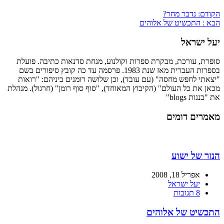
הקודם:
נדבר מחר?
הבא :
התכשיט של אלוהים
יעל ישראל
סופרת, עורכת, מבקרת ספרות וקולנוע, מנחת סדנאות כתיבה. פועלת
בספרות העברית מאז שנת 1983. פרסמה עד כה קובץ סיפורים בשם
"יצאתי לחפש מחסה" (עם עובד), וכן שלושה רומנים ביניהם: "רואות
מכאן את כל העולם" (הקיבוץ המאוחד), "סוף סוף רומן" (חרגול). מנהלת
את "בננות blogs"
מאמרים דומים
הנזר של ישוע
אפריל 18, 2008
יעל ישראל
8 תגובות
התכשיט של אלוהים