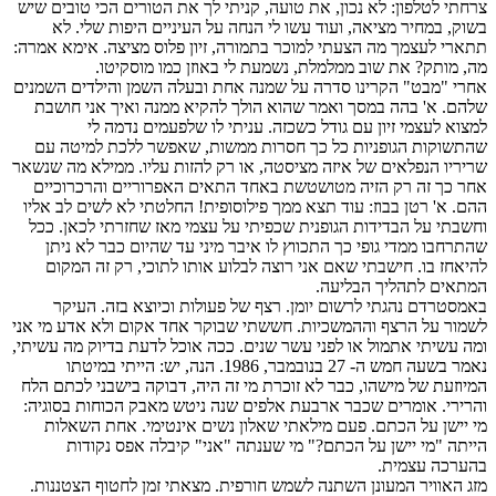
צרחתי לטלפון: לא נכון, את טועה, קניתי לך את הטורים הכי טובים שיש
בשוק, במחיר מציאה, ועוד עשו לי הנחה על העיניים היפות שלי. לא
תתארי לעצמך מה הצעתי למוכר בתמורה, זיון פלוס מציצה. אימא אמרה:
מה, מותק? את שוב ממלמלת, נשמעת לי באוזן כמו מוסקיטו.
אחרי "מבט" הקרינו סדרה על שמנה אחת ובעלה השמן והילדים השמנים
שלהם. א' בהה במסך ואמר שהוא הולך להקיא ממנה ואיך אני חושבת
למצוא לעצמי זיון עם גודל כשכזה. עניתי לו שלפעמים נדמה לי
שהתשוקות הגופניות כל כך חסרות ממשות, שאפשר ללכת למיטה עם
שריריו הנפלאים של איזה מציסטה, או רק להזות עליו. ממילא מה שנשאר
אחר כך זה רק הזיה מטושטשת באחד התאים האפרוריים והרכרוכיים
ההם. א' רטן בבוז: עוד תצא ממך פילוסופית! החלטתי לא לשים לב אליו
וחשבתי על הבדידות הגופנית שכפיתי על עצמי מאז שחזרתי לכאן. ככל
שהתרחבו ממדי גופי כך התכווץ לו איבר מיני עד שהיום כבר לא ניתן
להיאחז בו. חישבתי שאם אני רוצה לבלוע אותו לתוכי, רק זה המקום
המתאים לתהליך הבליעה.
באמסטרדם נהגתי לרשום יומן. רצף של פעולות וכיוצא בזה. העיקר
לשמור על הרצף וההמשכיות. חששתי שבוקר אחד אקום ולא אדע מי אני
ומה עשיתי אתמול או לפני עשר שנים. ככה אוכל לדעת בדיוק מה עשיתי,
נאמר בשעה חמש ה- 27 בנובמבר, 1986. הנה, יש: הייתי במיטתו
המיוזעת של מישהו, כבר לא זוכרת מי זה היה, דבוקה בישבני לכתם הלח
והרירי. אומרים שכבר ארבעת אלפים שנה ניטש מאבק הכוחות בסוגיה:
מי יישן על הכתם. פעם מילאתי שאלון נשים אינטימי. אחת השאלות
הייתה "מי יישן על הכתם?" מי שענתה "אני" קיבלה אפס נקודות
בהערכה עצמית.
מזג האוויר המעונן השתנה לשמש חורפית. מצאתי זמן לחטוף הצטננות.