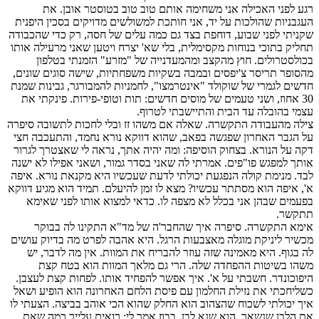
רגע לפני האכילה אני משחימה אותם טוב טוב בטוסטר אובן. את
העגבניות שהולכות על יד, אני חותכת למשולשים מדויקים בסכין היפנית
שקניתי לפני שבוע, דוחפת בצד גם כמה עלים של חסה, רק כדי שהכבודה
תחליק בתוכי בנוחות מקסימלית, בלי שא' יצרח ויטען שאני מרעילה אותו
בכולסטרולים. חוץ מהקצב ומהמעדנייה של "מזרע" הזמנתי בטלפון
מהסופר תריסר צ'יפסים ובמבה בשקיות משפחתיות, שישה סוגים שונים,
חדשים לגמרי של שוקולד "אינטרמצו", לחמניות להמבורגר, גבינות שמנת
30 אחוז, ושני טעמים של מוסים חדשים: תות וטופי-פירות. פינקתי את
עצמי בהובלה עד הבית והתיישבתי לטרוף.
צילה מהעבודה התקשרה. שאלה אם משהו זז ובלי לחכות לתשובה סיפרה
על הגבר האחרון שפגשה בפאב, שהוא דווקא נורא נחמד, והתעכבה חצי
דקה על הנורא. בצחוק הוסיפה: ומה יהיה אתך, נראה לי שאצטרך לגרור
אותך למפגש פו"פים. אמרתי לה שאני בסדר גמור, ושאני אפילו לא ישנה
לבד. מנימת קולה הנפגעת יכולתי לדעת שעכשיו היא מקנאת נורא. איפה
א', איפה הוא מסתתר עכשיו? מצא לו זמן להיעלם. תמיד הוא מגיע דווקא
בפעמים שבהן אני בכלל לא מצפה לו. כדאי למצוא אותו לפני שאימא
תתקשר.
אימא התקשרה. סיפרה איך שהחבר'ה של מד"א התקינו לה בבוקר
מכשיר ליניקת מוגלה מאצבעות הרגל. היא אהבה לפרט מה בדיוק עושים
לה בגוף. היא מאמינה שזה עוזר להבריח את המוות. אין מה לדבר, יש
משהו בשיטות ההפחדה שלה. הרי גם מלאך המוות הוא בטח קצת
היפוכונדר. חשבתי על א'. איך אפשר להפחיד אותו. לפחות קצת לעצבן.
כשליחכתי את נזילת החלמון עם פיסת הלחם האחרונה הוא הופיע ושאל
איך יכולתי לשכוח שהצהוב הוא החלק שהוא הכי אוהב בביצה. הצעתי לו
את הלבן שנשאר. הוא שנא לבן. בבוז אמר לי: רואים עלייך כמה שאת