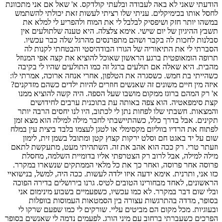
הודעתי שאני לא באה לעבודה ובלעתי קולדקס. א' שאל אם אני מתכוונת
לחסל אותו בכימיקלים. עניתי שלו רציתי לעשות זאת יכולתי להשתמש
במשהו יותר חזק ושיפסיק לבלבל לי את המוח ולהפריע לי למלא את
תשבץ ההיגיון של יום שישי. אימא צלצלה. היא טענה שלתולעים אין
סבלנות לחכות לה בקבר ושהם מתפרנסים מהרגל שלה כבר עכשיו.
הסברתי לי את התיאוריה של הגורו הבודהיסטי והבטחתי לקנות לה
תרופה הומאופטית ברגע הראשון שאוכל להוציא את קצה אפי המנוזל
מהבית. היא שאלה אם תולעים ברגל זה כמו התולעים שהיו לי בקיבה
כשהייתי בת חמש. כשסגרה את הטלפון, אחרי אנחה ארוכה, אמרתי לו:
איזה מין חיים משונים זה שאנשים חוזרים להיות ילדים כשהם מזדקנים?
א' רק המהם ברוגז ממקום מושבו שעל הספה. היה קשה להוציא ממנו
קצת סימפאטיה. הוא צפה באותה עת בתוכנית ערבים לחידושים
והמצאות. חשבתי שלו לפחות נתן לי לכתוב, היו לנו יחסים הרבה יותר
תקינים. אבל בדרך כלל, כשהתיישבתי לחבר מילה למילה הוא מצא זמן
לפתוח את הרדיו בווליום מקסימלי או לטגן לעצמו בלבד ביצית עין במלח
שום על יד באגט חם וסלט ירקות קצוץ קטן ומתובל בשמן זית, לימון
וזעתר טרי. רק ככה הוא אהב את זה. השתהיתי מעט, מתעקשת לתאם
מילה למילה, אבל לרוב רק הצטרפתי אליו בדומיית השלמה, מחסלת
פרוסה אחר פרוסה, ואחר כך את כל מלאי הממתקים שנשארו במקרר.
כזו אני, ותרנית. אימא ידעה איזו ילדה לעשות. ככה היה, למשל, בנישואיי
הראשונים, לאחד מבחורינו הטובים לטיס. גרנו בירושלים בדירה הפוכה
ובלי שום דבר במקרר. לא כמו עכשיו, כשפעמיים בשבוע מינימום אני
בסופר, מדדה בהתרגשות עצורה בין הסמטאות העמוסות בוופלות
ובעוגיות. מכל מקום הם מביטים עליי. שורקים לי כמו שפעם שרקו לי
הפרכים כשעברתי ברחוב עם מיני הורג. לפעמים נדמה לי שאנשים בסופר