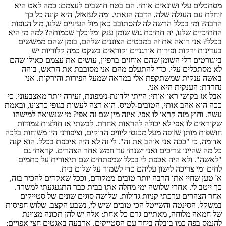
מסתכלים עלי ושונאים אותי. הם בטח חושבים לעצמם: כמה לאט היא
זוחלת עם העגלה שלה, הדבה הזאתי. ומה לעזאזל, היא קונה כל כך
הרבה? ומי בכלל הרשה לה להסתובב כאן מול העיניים שלנו, מול הגופות
החתיכיים שלנו, יה חתיכת גוש שומן ענק ומלוכלך שכמותה? למה מי היא
בכלל? אני רואה את זה במבטים הצוננים שלהם, בזמן שהם ממששים
בעדינות ירקות ופירות אורגניים וקוראים בשקט כמה קלוריות יש
ביוגורטים דלי השומן שהם אוחזים ברפיון, עושים את עצמם כאילו שהם
לא מסתכלים עלי. כדי להתעלם מהם אני מסובבת את הראש, בוהה
באשה ענקית שמשתקפת אלי במראה שמעל הפירות והירקות. אני
נחרדת: הענקית היא אני.
אבל אז בקושי ראו אותי: הייתי ילדונת-נימפונת, זעירה יותר מאצבעוני. כי
ככה הוא אהב אותי, הטובים-לטיס. הוא רצה לעשות בגופי כרצונו, ובאמת
עשה. וחוץ מזה קראו לו אפי. איזה מין שם זה אפי? מי שנשואה למישהו
שקוראים לו אפי לא יכולה להראות אחרת. לבשתי אז חולצות צמודות
חושפות מותן שזופה מעל מכנסי ליוויס הדוקים, וציפורני היו משוחות בלכה
אדומה, כי "ככה אני אוהב את זה". לי זה לא היה איכפת בכלל. הוא קנה
כל מה שהיינו צריכים ואני ישנתי עד חמש אחר הצהרים. קראתי גם
"לאשה". ולא היה אכפת לי בכלל שמפתחים שם תיאורית על כתמים
לחים ומי צריכה לישון עליהם כדי לשמור על שלום בית.
א' טען שחיי אתו הרבה יותר טובים ממקודם, וככל שאקדים להכיר בזה,
כך ייטב לי. אחרי שלושה ימי מחלה אתו בבית כבר התגעגעתי למשרד.
אחר הצהרים ערכתי קניות גדולות. שלושה סוגים שונים של סטייקים
במשקל. הסינטה והשייטל הכי טובים שיש לי, נשבע הקצב. שלוש חפיסות
של חמאה מלוחה, מאתיים גרם כל אחת: אלה יש להן תכונה מצוינת
להנמס בפה כמו בובלה ביחד עם הסטייקים. ארבעה באגטים חצי אפויים: