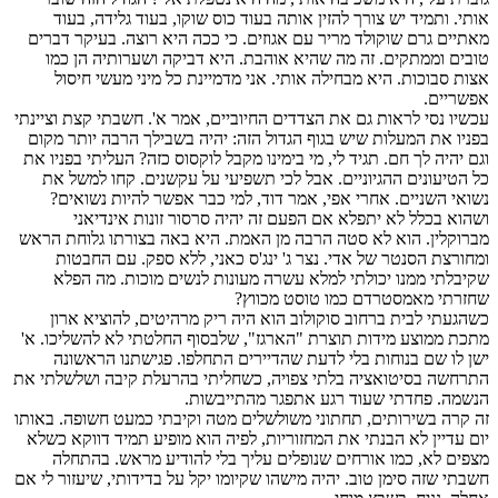
אותי. ותמיד יש צורך להזין אותה בעוד כוס שוקו, בעוד גלידה, בעוד
מאתיים גרם שוקולד מריר עם אגוזים. כי ככה היא רוצה. בעיקר דברים
טובים וממתקים. זה מה שהיא אוהבת. היא דביקה ושערותיה הן כמו
אצות סבוכות. היא מבחילה אותי. אני מדמיינת כל מיני מעשי חיסול
אפשריים.
עכשיו נסי לראות גם את הצדדים החיוביים, אמר א'. חשבתי קצת וציינתי
בפניו את המעלות שיש בגוף הגדול הזה: יהיה בשבילך הרבה יותר מקום
וגם יהיה לך חם. תגיד לי, מי בימינו מקבל לוקסוס כזה? העליתי בפניו את
כל הטיעונים ההגיוניים. אבל לכי תשפיעי על עקשנים. קחו למשל את
נשואי השניים. אחרי אפי, אמר דוד, למי כבר אפשר להיות נשואים?
ושהוא בכלל לא יתפלא אם הפעם זה יהיה סרסור זונות אינדיאני
מברוקלין. הוא לא סטה הרבה מן האמת. היא באה בצורתו גלוחת הראש
ומחורצת הסנטר של אדי. נצר ג' ינג'ס כאני, ללא ספק. עם החבטות
שקיבלתי ממנו יכולתי למלא עשרה מעונות לנשים מוכות. מה הפלא
שחזרתי מאמסטרדם כמו טוסט מכווץ?
כשהגעתי לבית ברחוב סוקולוב הוא היה ריק מרהיטים, להוציא ארון
מתכת ממוצע מידות תוצרת "הארגז", שלבסוף החלטתי לא להשליכו. א'
ישן לו שם בנוחות בלי לדעת שהדיירים התחלפו. פגישתנו הראשונה
התרחשה בסיטואציה בלתי צפויה, כשחליתי בהרעלת קיבה ושלשלתי את
הנשמה. פחדתי שעוד רגע אתפגר מהתייבשות.
זה קרה בשירותים, תחתוני משולשלים מטה וקיבתי כמעט חשופה. באותו
יום עדיין לא הבנתי את המחזוריות, לפיה הוא מופיע תמיד דווקא כשלא
מצפים לא, כמו אורחים שנופלים עליך בלי להודיע מראש. בהתחלה
חשבתי שזה סימן טוב. יהיה מישהו שקיומו יקל על בדידותי, שיעזור לי אם