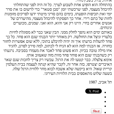
אחלה, נניח, בשבץ מוחי.
בהתחלה הוא הופיע אחת לשבוע לערך. כל זה היה לפני שהתחלתי
להיבהל מעצמי, לפני שרכשתי יומן "סבן סטאר" כדי לרשום בו את סדר
יומי ואת תכיפות הופעתו, בימים בהם סדיני מיטתי ידעו לפרקים מזומנות
לחות של כתם רירי. אחר כך הפסקתי להיבהל מעצמי, מהיעדרם של
אנשים אחרים בחיי. היינו רק אני והוא, הוא ואני. שמנים, מכוערים
ונינוחים.
באותם ימים הוא נהפך לחלק ממני. הבין שאני כבר לא מסוגלת לחיות
בלעדיו וניצל את החולשה. רק מאוחר יותר הבנתי שגם הוא פחד. כל כך
פחד להעלות בדעתו איך זה יהיה להיבלע בתוכי, ללא שום אפשרות לחזור
בחזרה. אז הבנתי למה הוא לא הניח לי לכתוב, למה סירב לפרגן, להגיד
איזו מילה טובה בכיוון. הוא פשוט פחד לאבד את מעמדו בסביבה. נרגעתי
רק כשהבנתי שגם הוא פוחד פחד מוות מזה שאעזוב אותו.
אימא צלצלה. כבר קטעו לה את הרגל. עכשיו רק צריך לחכות שגם שאר
האיברים יצטרפו, בזה אחר זה, לקבר שהיא קנתה לעצמה בבית העלמין
קריית שאול. היא ביקשה שלא אשכח לבוא מחר ללווית הרגל שלה.
בשעה שלוש מתאספים בבית הלוויות העירוני.
תל אביב, 1987