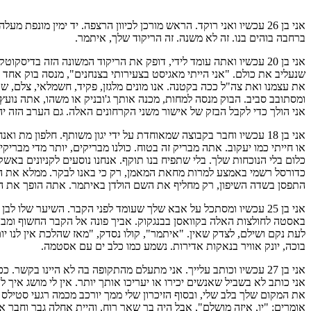
אני בן 26 עכשיו ואני רוקד. הראש מורכן לכיוון הרצפה. יד ימין מו
ברחבה בוהים בנו. זה לא משנה. זה הריקוד שלך, איתמר.
אני בן 20 עכשיו ואתה עומד לידי, דופק את הריקוד המשונה הזה בדי
שנעליב את כולם. "אני הייתי מאגיסט בצעירותי בצנחנים", מנסה בוק אחד 
ומסתובב סביב. הבוק מנסה למחות, מכנה אותך ג'ובניק או משהו, אתה נועץ
אני הולך כדי לקבל הבזק של אישור משני הקרחונים האלה. גם הערב הזה יהי
אני בן 18 עכשיו וחבר בקבוצה שמאוחדת על ידי יגון משותף. חלפון מת
או חייתי כמו יעקוב. אתה מבריק זה בטוח. כולנו מבריקים, יותר מדי מבריקי
כלום בלי הנוכחות שלך. בלי שתפיח בנו תוקף. אנחנו נוסעים לקניונים באש
כדורסל רשמי באמצע למרות מחאת המאמן, רק כי באנו לבקר. ממלא את ה
התפסן בשדה השיפון, רק מחליף את השם הולדן באיתמר. אתה הופך את השי
אני בן 25 עכשיו ומסתכל על אבא שלך שעומד לפני הקבר. השיער של
באסטה לחולצות האלה בקוואסן בבנגקוק. אביך פונה אל הקבר החשוף ומבק
לעת נקם ושילם, לצדק שאין. "איתמר", קולו נסדק, "מאז שהלכת אין לנו יו
בוכה, יונק אוויר בנאקות אדירות. נשמע כמו כלב ים עם אסטמה.
אני בן 27 עכשיו וכותב עלייך. אני מתעלם מהתקופה בה לא היינו ב
אני כותב לא בשביל שאנשים יכירו או יעריכו אותך יותר. אין לי מושג איך
את המקום שלך בלב שלי, ובסוף הזיכרון שלי ממך יורכב מכמה רגעי סטילס 
אומרים: "יו, איזה מושלם", אבל היה בך שאר רוח, והיית אחלה גבר וחבר א