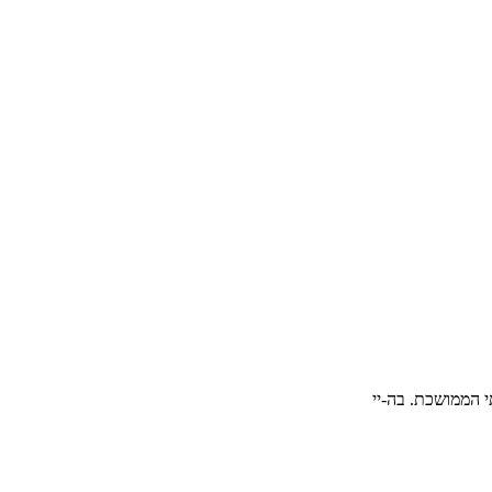
י הממושכת. בה-יי