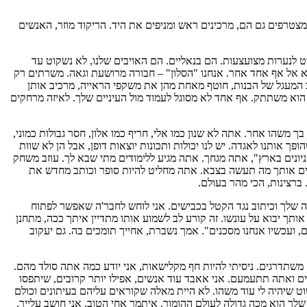
עות ומצטרפים גם הם, מרכינים ראש ומניפים את היד. הריקוד מוזר, האנשים
-לייט לנערות מצועצעות. הם בנאליים. הם האויבים שלנו, לא נשקוט עד
ולא אל אף אחד אחר. אנחנו "הסלון" – חבורה מרושעת וגאה. משרתים רק
לם, ש.גימל. ואתה מש"ק מערכות ניווט והיגוי ABS, כלומר נהג בוס. אתה חודר ללב המעגל של הבנות, חוטף מאחת מהן את משקפי הראייה, מרכיב אותן
. הוא משתתק. אף אחד לא מסוגל לעמוד מול העיניים שלך. לאיזה מרחקים
יש בך משהו אחר. אתה לא שנון כמו אלי, חריף כמו אלון, חסר גבולות כמוני,
פך אותנו לאגדה. יש לנו יכולות ותכונות יוצאות דופן, אבל הן לא שוות
הקניונים בארץ", אתה מגחך. אתה מגיע ללימודים מתי שבא לך. עוזב משחק
לים אותך מה תעשה בצבא. אתה מחליט להיות סופר וכותב מחדש את
רצינות, הכי מהר בעולם.
מונה שלך וכיתוב נגד הקטל בכבישים. אני לוחש לחבר'ה שאפשר לפתוח
ך יבוא על עונשו. זה קורע לב לשמוע אותו מתדיין איתך ככה, מתחנן
ם, ועכשיו אנחנו מסכנים". אמך נשברת, אחייך תומכים בה. גם יעקוב
ום משתדרגים. ניסיתי להיות חף מקלישאות, אני יודע כמה אתה סולד מהם.
שנים ואתה תתעמעם. אני אאבד עוד אנשים, אפילו יותר קרובים, שיתפסו
וט שיהיה לי עוד משהו. לא היית מאלה שקוראים עליהם בעיתונים וכולם
שלך הוא מכה גדולה לעולם ההומור. איתמר אחי הטוב. אני חושב עלייך.