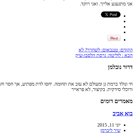
אני מתגעגע אלייך. ואני רוקד.
הקודם:
טננבאום: לשחרר? לא
הבא :
לוליטה: גרסת הלסבו-שיק
דרור נובלמן
חי ונולד ברמת גן ומעולם לא עזב את תחומה. יחסו לדת מפתיע, אך חסר חשי
ורוכלי סידקית. בקיצור, לא פראייר
מאמרים דומים
בוא אביב
יוני 11, 2015
שיר ליברמן