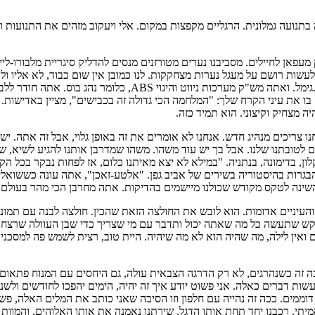
נפת מעלה בתנועה גמלונית. הרגליים מקפצות במקום. אלי ויעקוב מזהים את התנו
סקוטק מעפאן לחיילים. מסביבנו נערים מטורזנים מנסים להדליק סיגריית מלבורו
לעשות רושם על מעגל נערות מצחקקות. לנו כמובן אין שום כבוד, לא אליו 
את עצמנו ואת צה"ל ככה בקטנה. אנו מונים מלגזן, פקיד, חשמלאי, צ
 בו את עיני הקרח שלך: "המלחמה הכי גדולה זה בכבישים", מציין באדישות
ה מצחיק וקיצוני. הוא תמיד כזה.
 ואנחנו צריכים מנהיג חדש. אנחנו לא אומרים את זה באופן גלוי, אבל זה אתה. 
ם לטובתנו שלנו. אבל בך יש עוד משהו. משהו שמדרבן אותנו להגיע לשיא, שהו
קלון, בדימונה, בנתניה. "במילא לא יצא מאיתנו כלום, אז לפחות נבקר בכל 
בגרות בהיסטוריה בשירים של אביב גפן. "אלטע-זאכן", אתה עונה כששוא
נה לטקס מקודש שכולנו מיישמים בהדיקות. אתה מחרבן הכי מהר בעולם. ב
ו לבן והעיניים אדומות. הוא לובש את החולצה הזאת שהכין. חולצה לבנה עם ת
ש שתעשה כל מה שאתה יכול ותדבר עם מי שצריך כדי שבן העוולה שרצח אות
ם ואין לילה, מה שהיה הוא לא מה שיהיה. היית טוב, רצית לשמש פה למסכני
קשר. ככה זה כשנהרגים, לא רק הדרגה הצבאית עולה, גם היחסים עם המנוח פתא
 לעשות דברים כאלה. אני פשוט יודע איך זה יהיה, הימים יהפכו לחודשים ול
דוממים. ככה זה נהייה עם חלפון וזו הסיבה שאני כותב את המלים האלה, פש
מיתי. רכבנו יחד תחת אותו הדגל, שירתנו נאמנה את אותו האלוהים, והמוות 