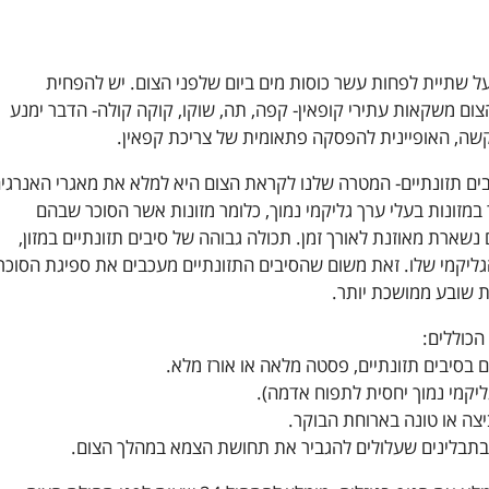
ל שתיית לפחות עשר כוסות מים ביום שלפני הצום. יש להפחית
צום משקאות עתירי קופאין- קפה, תה, שוקו, קוקה קולה- הדבר ימנע
ה, האופיינית להפסקה פתאומית של צריכת קפאין.
יבים תזונתיים- המטרה שלנו לקראת הצום היא למלא את מאגרי האנרגי
ר במזונות בעלי ערך גליקמי נמוך, כלומר מזונות אשר הסוכר שבהם
שארת מאוזנת לאורך זמן. תכולה גבוהה של סיבים תזונתיים במזון,
יקמי שלו. זאת משום שהסיבים התזונתיים מעכבים את ספיגת הסוכר
ת שובע ממושכת יותר.
ם בסיבים תזונתיים, פסטה מלאה או אורז מלא.
יקמי נמוך יחסית לתפוח אדמה).
ביצה או טונה בארוחת הבוקר.
ובתבלינים שעלולים להגביר את תחושת הצמא במהלך הצום.