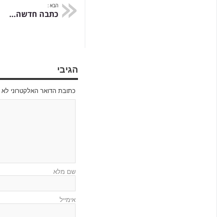
הבא :
כתבה חדשה…
הגיבי
כתובת הדואר האלקטרוני לא תפורסם s are marked
שם מלא
אימייל