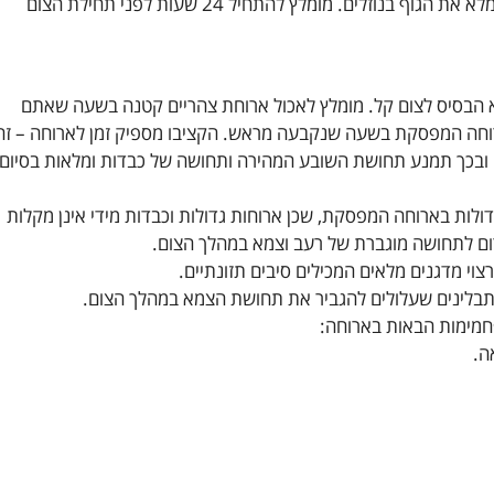
שתו הרבה- יש להרוות ולמלא את הגוף בנוזלים. מומלץ להתחיל 24 שעות לפני תחילת הצום
 הבסיס לצום קל. מומלץ לאכול ארוחת צהריים קטנה בשעה שאתם
רוחה המפסקת בשעה שנקבעה מראש. הקציבו מספיק זמן לארוחה – זה
 ובכך תמנע תחושת השובע המהירה ותחושה של כבדות ומלאות בסיום
דולות בארוחה המפסקת, שכן ארוחות גדולות וכבדות מידי אינן מקלות
רום לתחושה מוגברת של רעב וצמא במהלך הצום.
צוי מדגנים מלאים המכילים סיבים תזונתיים.
תבלינים שעלולים להגביר את תחושת הצמא במהלך הצום.
מימות הבאות בארוחה:
ה.