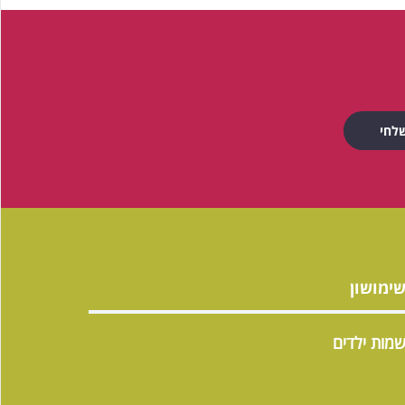
ימושון
מות ילדים