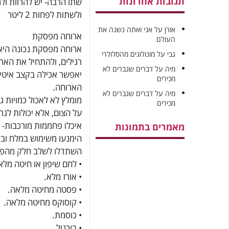
תגובות אחרונות
ולשתות לפחות 2 ליטר
אורן
על
אני ואתה נשנה את
ארוחה מפסקת
העולם
ארוחה מפסקת נכונה היא
גבי
על
מונולוגים מהסלולרי
רגילים, ולהתחיל את הא
מיה
על
דברים שגברים לא
יאפשר אכילה בקצב איטי
מכירים
הארוחה.
מיה
על
דברים שגברים לא
מומלץ לא לאכול כמויות ג
מכירים
על הצום, אלא יכולות לג
איכלו פחממות מורכבות- ר
מאמרים בתמונות
הימנעו משימוש במלח וב
השתדלו לשלב חלק מהפח
• לחם שיפון או חיטה מלא
• אורז מלא.
• פסטה מחיטה מלאה.
• קוסוקס מחיטה מלאה.
• כוסמת.
• בורגול.